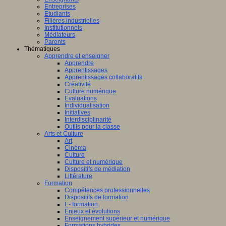
Entreprises
Etudiants
Filières industrielles
Institutionnels
Médiateurs
Parents
Thématiques
Apprendre et enseigner
Apprendre
Apprentissages
Apprentissages collaboratifs
Créativité
Culture numérique
Evaluations
Individualisation
Initiatives
Interdisciplinarité
Outils pour la classe
Arts et Culture
Art
Cinéma
Culture
Culture et numérique
Dispositifs de médiation
Littérature
Formation
Compétences professionnelles
Dispositifs de formation
E- formation
Enjeux et évolutions
Enseignement supérieur et numérique
Formations hybrides