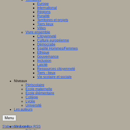
Europe
International
Régions
Ruralité
Territoires et projets
Tiers lieux
Villes
Vivre ensemble
Citoyenneté
Culture européenne
Démocratie
Egalité Hommes/Femmes
Ethique
Gouvernance
Inclusion
Laïcité
Ressources citoyenneté
Tiers - lieux
Vie scolaire et sociale
Niveaux
Périscolaire
Ecole maternelle
Ecole élémentaire
Collège
Lycée
Université
Les auteurs
Menu
S'abonner à ce flux RSS
S'informer