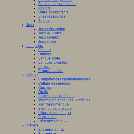
Formation universitaire
Mooc’s
Outils collaboratifs
Sites ressources
Tutorat
Jeux
Jeu et éducation
Jeux 4/12 ans
Jeux sérieux
Jeux vidéo
Langages
Ecriture
Humour
Langue orale
Langues vivantes
Lecture
Programmation
Médias
Compétences informationnelles
Culture des médias
Curation
Droits
Education aux médias
Information et nouveaux médias
Identité numérique
Internet responsable
Littératie numérique
Publication
Réseaux sociaux
Métiers
Entrepreneuriat
Entreprises