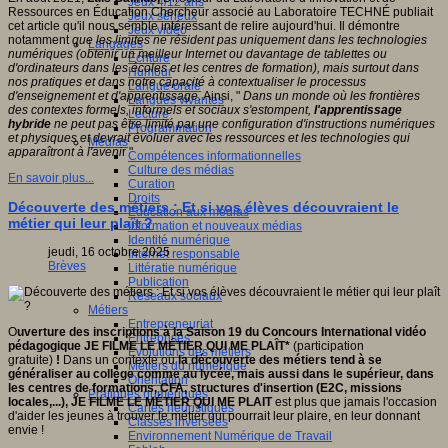
Jeux 4/12 ans
Ressources en Éducation Chercheur associé au Laboratoire TECHNÉ publiait
Jeux sérieux
cet article qu'il nous semble intéressant de relire aujourd'hui. Il démontre
Jeux vidéo
notamment
que les limites ne résident pas uniquement dans les technologies
Langages
numériques (obtenir un meilleur Internet ou davantage de tablettes ou
Ecriture
d'ordinateurs dans les écoles et les centres de formation), mais surtout dans
Humour
nos pratiques et dans notre capacité à contextualiser le processus
Langue orale
d'enseignement et d'apprentissage
. Ainsi, "
Dans un monde où les frontières
Langues vivantes
des contextes formels, informels et sociaux s'estompent,
l'apprentissage
Lecture
hybride
ne peut pas être limité par une configuration d'instructions numériques
Programmation
et physiques et devrait évoluer avec les ressources et les technologies qui
Médias
apparaîtront à l'aveni
r "
Compétences informationnelles
Culture des médias
En savoir plus...
Curation
Droits
Découverte des métiers : Et si vos élèves découvraient le
Education aux médias
métier qui leur plaît ?
Information et nouveaux médias
Identité numérique
jeudi, 16 octobre 2025
Internet responsable
Brèves
Littératie numérique
Publication
Réseaux sociaux
Métiers
Entrepreneuriat
O
uverture des inscriptions à la Saison 19 du Concours International vidéo
Entreprises
pédagogique JE FILME LE MÉTIER QUI ME PLAÎT*
(participation
Evolutions des métiers
gratuite)
!
Dans un contexte où
la découverte des métiers tend à se
Métiers du numérique
généraliser au collège comme au lycée, mais aussi dans le supérieur, dans
Orientation
les centres de formations, CFA, structures d'insertion (E2C, missions
Pratiques numériques
locales,...), JE FILME LE MÉTIER QUI
ME PLAIT
est plus que jamais l'occasion
Cartes heuristiques
d'aider les jeunes à trouver le métier qui pourrait leur plaire, en leur donnant
Classes inversées
envie !
Environnement Numérique de Travail