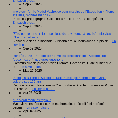
En savoir plus...
Sep 29 2025
Interview : Annie Madet-Vache, co-commissaire de l’Exposition « Pierre
et Gilles, Mondes marins »
Pierre est photographe, Gilles dessine, leurs arts se complètent. En…
En savoir plus...
Sep 23 2025
"Zéro pointé, une histoire politique de la violence à l'école" : Interview
d'Eric Debarbieux
Bienvenue dans la matinale Buissonnière, où nous avons le plaisir…
En
savoir plus...
Sep 02 2025
Rentrée 2025 : Pronote, de nouvelles fonctionnalités. A propos de
"déconnexion", quelques questions
Communiqué de presse : Avec Pronote, Docaposte, filiale numérique
du…
En savoir plus...
May 27 2025
Pigier, La Business School de l'alternance, pionnière et innovante
célèbre ses 175 ans
Rencontre avec Jean-Francis Charrondière Directeur du réseau Pigier
en France.…
En savoir plus...
Apr 23 2025
" Cerveau mode d'emploi "
Yves Meret est Professeur de mathématiques (certifié et agrégé)
depuis…
En savoir plus...
Apr 04 2025