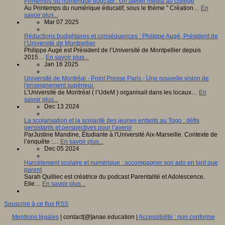
Printemps du numérique éducatif : Un atelier média au collège
Au Printemps du numérique éducatif, sous le thème " Création…
En
savoir plus...
Mar 07 2025
Réductions budgétaires et conséquences : Philippe Augé, Président de
l’Université de Montpellier
Philippe Augé est Président de l’Université de Montpellier depuis
2015…
En savoir plus...
Jan 16 2025
Université de Montréal - Point Presse Paris - Une nouvelle vision de
l'enseignement supérieur.
L’Université de Montréal ( l’UdeM ) organisait dans les locaux…
En
savoir plus...
Dec 13 2024
La scolarisation et la scolarité des jeunes enfants au Togo : défis
persistants et perspectives pour l’avenir
ParJustine Mandine, Étudiante à l'Université Aix-Marseille. Contexte de
l’enquête :…
En savoir plus...
Dec 05 2024
Harcèlement scolaire et numérique : accompagner son ado en tant que
parent
Sarah Quilliec est créatrice du podcast Parentalité et Adolescence.
Elle…
En savoir plus...
Souscrire à ce flux RSS
Mentions légales
| contact[@]anae.education |
Accessibilité : non conforme