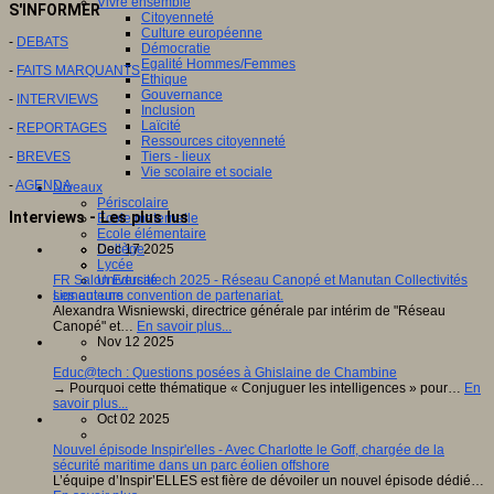
Vivre ensemble
S'INFORMER
Citoyenneté
Culture européenne
-
DEBATS
Démocratie
Egalité Hommes/Femmes
-
FAITS MARQUANTS
Ethique
Gouvernance
-
INTERVIEWS
Inclusion
Laïcité
-
REPORTAGES
Ressources citoyenneté
-
BREVES
Tiers - lieux
Vie scolaire et sociale
-
AGENDA
Niveaux
Périscolaire
Interviews - Les plus lus
Ecole maternelle
Ecole élémentaire
Dec 17 2025
Collège
Lycée
FR Salon Educatech 2025 - Réseau Canopé et Manutan Collectivités
Université
signent une convention de partenariat.
Les auteurs
Alexandra Wisniewski, directrice générale par intérim de "Réseau
Canopé" et…
En savoir plus...
Nov 12 2025
Educ@tech : Questions posées à Ghislaine de Chambine
→ Pourquoi cette thématique « Conjuguer les intelligences » pour…
En
savoir plus...
Oct 02 2025
Nouvel épisode Inspir'elles - Avec Charlotte le Goff, chargée de la
sécurité maritime dans un parc éolien offshore
L’équipe d’Inspir’ELLES est fière de dévoiler un nouvel épisode dédié…