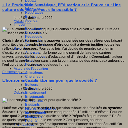
Débats
Faits marquants
« La Production Numérique, l’Éducation et le Pouvoir » : Une
Interviews
culture des usages est-elle possible ?
Reportages
Brèves
lundi, 01 décembre 2025
Agenda
Didactique
Innover
Didactique
Dispositifs
Pédagogie
Recherche
Choisir de s’exprimer sans appuyer sa pensée sur des références faisant
Technologies
autorité, c’est prendre le risque d’être conduit à devoir justifier toutes les
Savoir(s)
réflexions proposées.
Pour cette fois, j’ai décidé de prendre ce chemin
Analyses
d’écriture en abandonnant la forme qui me permit de faire une carrière
Conférences
universitaire pour les notions d’éducation et d’instruction. Cependant, l’auteur
Outils
ne peut laisser le lecteur sans avoir la connaissance des principaux auteurs qui
Pratiques
l’ont guidé pour écrire ces quelques lignes.
Acteurs de l'éducation
En savoir plus...
Animateurs
Chercheurs
L’horizon invisible : former pour quelle société ?
Collectivités
Editeurs
EdTech
lundi, 01 décembre 2025
Encadrement
Débats
Enseignants
Entreprises
Etudiants
Huitième volet de notre série : la question taboue des finalités du système
Filières industrielles
éducatif.
L’école française forme chaque année 12 millions d’élèves. Pour en
Institutionnels
faire quoi ? Des citoyens de quelle société ? Préparés à quel monde ? Dotés
Médiateurs
de quels savoirs pour quelle existence ? Ces questions, pourtant
Parents
fondamentales, restent systématiquement dans l’ombre du débat éducatif. On
Thématiques