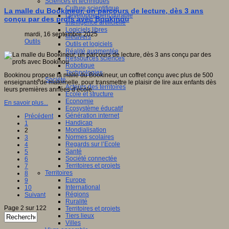
Sciences et techniques
Culture scientifique
La malle du Bookineur, un parcours de lecture, dès 3 ans
Développement durable
conçu par des profs avec Bookinou
Intelligence artificielle
Logiciels libres
mardi, 16 septembre 2025
Métavers
Outils
Outils et logiciels
Réalité augmentée
Ressources sciences
Robotique
Technologies
Bookinou propose la malle du Bookineur, un coffret conçu avec plus de 500
Société
enseignants de maternelle, pour transmettre le plaisir de lire aux enfants dès
Acteurs des territoires
leurs premières années d’école.
Ecole et structure
Economie
En savoir plus...
Ecosystème éducatif
Génération internet
Précédent
Handicap
1
Mondialisation
2
Normes scolaires
3
Regards sur l’Ecole
4
Santé
5
Société connectée
6
Territoires et projets
7
Territoires
8
Europe
9
International
10
Régions
Suivant
Ruralité
Page 2 sur 122
Territoires et projets
Tiers lieux
Villes