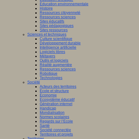
Education environnementale
Histoire
Ressources citoyenneté
Ressources sciences
Sites éducatifs
Sites pédagogiques
Sites ressources
Sciences et techniques
Culture scientifique
Développement durable
Intelligence artificielle
Logiciels libres
Métavers
Outils et logiciels
Réalité augmentée
Ressources sciences
Robotique
Technologies
Société
Acteurs des territoires
Ecole et structure
Economie
Ecosystème éducatif
Génération internet
Handicap
Mondialisation
Normes scolaires
Regards sur l’Ecole
Santé
Société connectée
Territoires et projets
Territoires