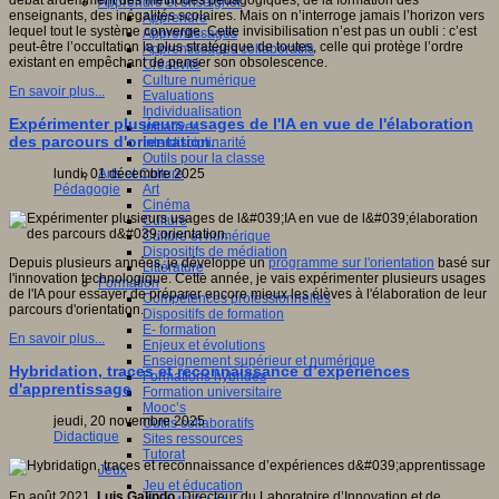
débat ardemment des méthodes pédagogiques, de la formation des
Apprendre et enseigner
enseignants, des inégalités scolaires. Mais on n’interroge jamais l’horizon vers
Apprendre
lequel tout le système converge. Cette invisibilisation n’est pas un oubli : c’est
Apprentissages
peut-être l’occultation la plus stratégique de toutes, celle qui protège l’ordre
Apprentissages collaboratifs
existant en empêchant de penser son obsolescence.
Créativité
Culture numérique
En savoir plus...
Evaluations
Individualisation
Expérimenter plusieurs usages de l'IA en vue de l'élaboration
Initiatives
des parcours d'orientation.
Interdisciplinarité
Outils pour la classe
Arts et Culture
lundi, 01 décembre 2025
Art
Pédagogie
Cinéma
Culture
Culture et numérique
Dispositifs de médiation
Depuis plusieurs années, je développe un
programme sur l'orientation
basé sur
Littérature
l'innovation technologique. Cette année, je vais expérimenter plusieurs usages
Formation
de l'IA pour essayer de préparer encore mieux les élèves à l'élaboration de leur
Compétences professionnelles
parcours d'orientation.
Dispositifs de formation
E- formation
En savoir plus...
Enjeux et évolutions
Enseignement supérieur et numérique
Hybridation, traces et reconnaissance d’expériences
Formations hybrides
d'apprentissage
Formation universitaire
Mooc’s
jeudi, 20 novembre 2025
Outils collaboratifs
Didactique
Sites ressources
Tutorat
Jeux
Jeu et éducation
En août 2021,
Luis Galindo,
Directeur du Laboratoire d’Innovation et de