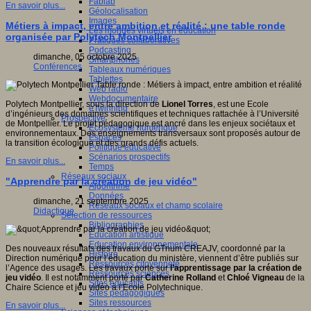
Fablab
En savoir plus...
Géolocalisation
Images
Métiers à impact, entre ambition et réalité : une table ronde
Les mondes virtuels en éducation
organisée par Polytech Montpellier
Pratiques collaboratives
Podcasting
dimanche, 05 octobre 2025
Smartphones
Conférences
Tableaux numériques
Tablettes
Web radio
Webdocumentaire
Polytech Montpellier, sous la direction de
Lionel Torres
, est une Ecole
eTwinning
d’ingénieurs des domaines scientifiques et techniques rattachée à l’Université
Prospective
de Montpellier. Le projet pédagogique est ancré dans les enjeux sociétaux et
Ecosystème numérique
environnementaux. Des enseignements transversaux sont proposés autour de
Espaces
la transition écologique et des grands défis actuels.
Politique éducative
Scénarios prospectifs
En savoir plus...
Temps
Réseaux sociaux
"Apprendre par la création de jeu vidéo"
Algorithme
Données
dimanche, 21 septembre 2025
Réseaux sociaux et champ scolaire
Didactique
Sélection de ressources
Bibliographies
Education artistique
Education environnementale
Des nouveaux résultats des travaux du GTnum CREAJV, coordonné par la
Histoire
Direction numérique pour l’éducation du ministère, viennent d’être publiés sur
Ressources citoyenneté
l’Agence des usages. Les travaux porte sur
l’apprentissage par la création de
Ressources sciences
jeu vidéo
. Il est notamment porté par
Catherine Rolland
et
Chloé Vigneau
de la
Sites éducatifs
Chaire Science et jeu vidéo à l’Ecole Polytechnique.
Sites pédagogiques
Sites ressources
En savoir plus...