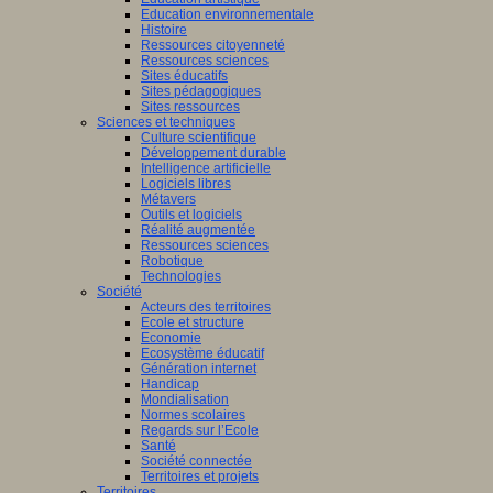
Education environnementale
Histoire
Ressources citoyenneté
Ressources sciences
Sites éducatifs
Sites pédagogiques
Sites ressources
Sciences et techniques
Culture scientifique
Développement durable
Intelligence artificielle
Logiciels libres
Métavers
Outils et logiciels
Réalité augmentée
Ressources sciences
Robotique
Technologies
Société
Acteurs des territoires
Ecole et structure
Economie
Ecosystème éducatif
Génération internet
Handicap
Mondialisation
Normes scolaires
Regards sur l’Ecole
Santé
Société connectée
Territoires et projets
Territoires