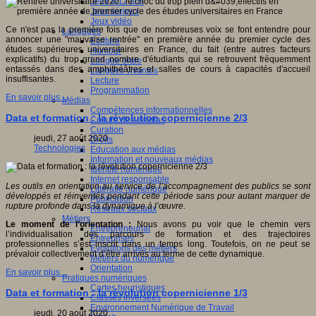
Jeux 4/12 ans
Jeux sérieux
Jeux vidéo
Ce n'est pas la première fois que de nombreuses voix se font entendre pour
Langages
annoncer une "mauvaise rentrée" en première année du premier cycle des
Ecriture
études supérieures universitaires en France, du fait (entre autres facteurs
Humour
explicatifs) du trop grand nombre d'étudiants qui se retrouvent fréquemment
Langue orale
entassés dans des amphithéâtres et salles de cours à capacités d'accueil
Langues vivantes
insuffisantes.
Lecture
Programmation
En savoir plus...
Médias
Compétences informationnelles
Data et formation : la révolution copernicienne 2/3
Culture des médias
Curation
jeudi, 27 août 2020
Droits
Technologies
Education aux médias
Information et nouveaux médias
Identité numérique
Internet responsable
Les outils en orientation au service de l’accompagnement des publics se sont
Littératie numérique
développés et réinventés pendant cette période sans pour autant marquer de
Publication
rupture profonde dans la dynamique à l’œuvre.
Réseaux sociaux
Métiers
Le moment de l’orientation :
Nous avons pu voir que le chemin vers
Entrepreneuriat
l’individualisation des parcours de formation et des trajectoires
Entreprises
professionnelles s’est inscrit dans un temps long. Toutefois, on ne peut se
Evolutions des métiers
prévaloir collectivement d’être arrivés au terme de cette dynamique.
Métiers du numérique
Orientation
En savoir plus...
Pratiques numériques
Cartes heuristiques
Data et formation : la révolution copernicienne 1/3
Classes inversées
Environnement Numérique de Travail
jeudi, 20 août 2020