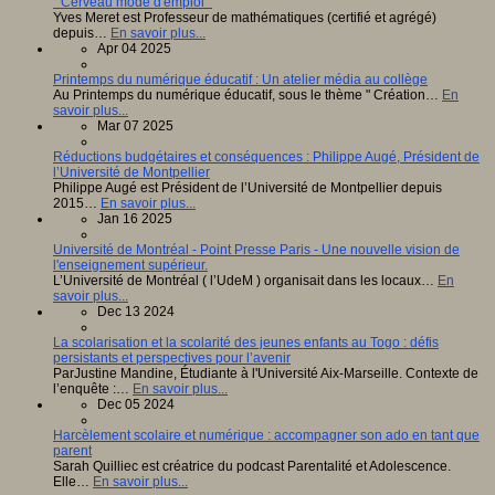
" Cerveau mode d'emploi "
Yves Meret est Professeur de mathématiques (certifié et agrégé)
depuis…
En savoir plus...
Apr 04 2025
Printemps du numérique éducatif : Un atelier média au collège
Au Printemps du numérique éducatif, sous le thème " Création…
En
savoir plus...
Mar 07 2025
Réductions budgétaires et conséquences : Philippe Augé, Président de
l’Université de Montpellier
Philippe Augé est Président de l’Université de Montpellier depuis
2015…
En savoir plus...
Jan 16 2025
Université de Montréal - Point Presse Paris - Une nouvelle vision de
l'enseignement supérieur.
L’Université de Montréal ( l’UdeM ) organisait dans les locaux…
En
savoir plus...
Dec 13 2024
La scolarisation et la scolarité des jeunes enfants au Togo : défis
persistants et perspectives pour l’avenir
ParJustine Mandine, Étudiante à l'Université Aix-Marseille. Contexte de
l’enquête :…
En savoir plus...
Dec 05 2024
Harcèlement scolaire et numérique : accompagner son ado en tant que
parent
Sarah Quilliec est créatrice du podcast Parentalité et Adolescence.
Elle…
En savoir plus...