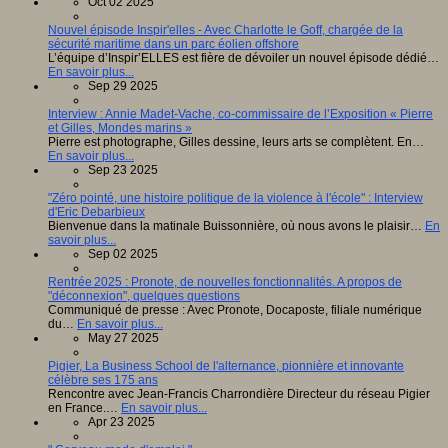
Oct 02 2025
Nouvel épisode Inspir'elles - Avec Charlotte le Goff, chargée de la
sécurité maritime dans un parc éolien offshore
L’équipe d’Inspir’ELLES est fière de dévoiler un nouvel épisode dédié…
En savoir plus...
Sep 29 2025
Interview : Annie Madet-Vache, co-commissaire de l’Exposition « Pierre
et Gilles, Mondes marins »
Pierre est photographe, Gilles dessine, leurs arts se complètent. En…
En savoir plus...
Sep 23 2025
"Zéro pointé, une histoire politique de la violence à l'école" : Interview
d'Eric Debarbieux
Bienvenue dans la matinale Buissonnière, où nous avons le plaisir…
En
savoir plus...
Sep 02 2025
Rentrée 2025 : Pronote, de nouvelles fonctionnalités. A propos de
"déconnexion", quelques questions
Communiqué de presse : Avec Pronote, Docaposte, filiale numérique
du…
En savoir plus...
May 27 2025
Pigier, La Business School de l'alternance, pionnière et innovante
célèbre ses 175 ans
Rencontre avec Jean-Francis Charrondière Directeur du réseau Pigier
en France.…
En savoir plus...
Apr 23 2025