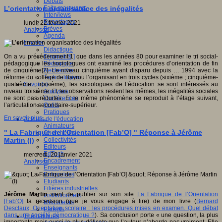
Débats
Faits marquants
L’orientation organisatrice des inégalités
Interviews
Reportages
lundi, 22 février 2021
Brèves
Analyses
Agenda
Innover
Didactique
Dispositifs
On a vu précédemment
[
1
]
que dans les années 80 pour examiner le tri social-
Pédagogie
pédagogique les sociologues ont examiné les procédures d’orientation de fin
Recherche
de cinquième[2]. Le niveau cinquième ayant disparu depuis … 1994 avec la
Technologies
réforme du collège de Bayrou l’organisant en trois cycles (sixième ; cinquième-
Savoir(s)
quatrième ; troisième), les sociologues de l’éducation se sont intéressés au
Analyses
niveau troisième. Et les observations restent les mêmes, les inégalités sociales
Conférences
ne sont pas réduites. Et le même phénomène se reproduit à l’étage suivant,
Outils
l’articulation secondaire-supérieur.
Pratiques
En savoir plus...
Acteurs de l'éducation
Animateurs
" La Fabrique de l’Orientation [Fab’O] " Réponse à Jérôme
Chercheurs
Collectivités
Martin (I)
Editeurs
EdTech
mercredi, 20 janvier 2021
Encadrement
Analyses
Enseignants
Entreprises
Etudiants
Filières industrielles
Jérôme Martin
vient de publier sur son site
La Fabrique de l’Orientation
Institutionnels
[Fab’O]
la recension (que je vous engage à lire) de mon livre (
Bernard
Médiateurs
Desclaux, Orientation scolaire : les procédures mises en examen. Quel débat
Parents
dans une société démocratique ?
). Sa conclusion porte « une question, la plus
Thématiques