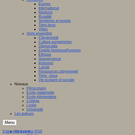
Europe
International
Régions
Ruralité
Territoires et projets
Tiers lieux
Villes
Vivre ensemble
Citoyenneté
Culture européenne
Démocratie
Egalité Hommes/Femmes
Ethique
Gouvernance
Inclusion
Laïcité
Ressources citoyenneté
Tiers - lieux
Vie scolaire et sociale
Niveaux
Périscolaire
Ecole maternelle
Ecole élémentaire
Collège
Lycée
Université
Les auteurs
Menu
S'abonner à ce flux RSS
S'informer