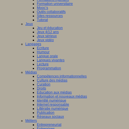
Formation universitaire
Mooc’s
Outils collaboratifs
Sites ressources
Tutorat
Jeux
Jeu et éducation
Jeux 4/12 ans
Jeux sérieux
Jeux vidéo
Langages
Ecriture
Humour
Langue orale
Langues vivantes
Lecture
Programmation
Médias
Compétences informationnelles
Culture des médias
Curation
Droits
Education aux médias
Information et nouveaux médias
Identité numérique
Internet responsable
Littératie numérique
Publication
Réseaux sociaux
Métiers
Entrepreneuriat
Entreprises