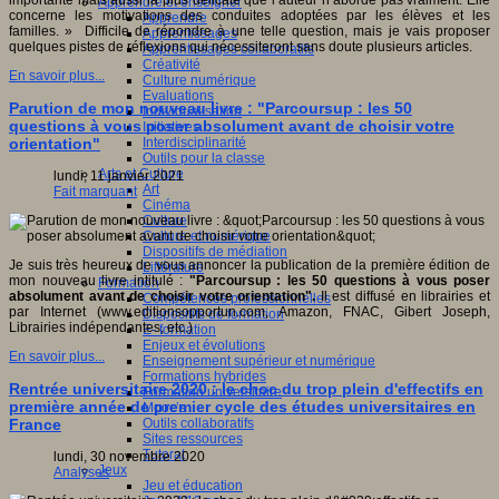
importante mais aussi la plus délicate que l’auteur n’aborde pas vraiment. Elle
Apprendre et enseigner
concerne les motivations des conduites adoptées par les élèves et les
Apprendre
familles. » Difficile de répondre à une telle question, mais je vais proposer
Apprentissages
quelques pistes de réflexions qui nécessiteront sans doute plusieurs articles.
Apprentissages collaboratifs
Créativité
En savoir plus...
Culture numérique
Evaluations
Parution de mon nouveau livre : "Parcoursup : les 50
Individualisation
questions à vous poser absolument avant de choisir votre
Initiatives
Interdisciplinarité
orientation"​
Outils pour la classe
Arts et Culture
lundi, 11 janvier 2021
Art
Fait marquant
Cinéma
Culture
Culture et numérique
Dispositifs de médiation
Je suis très heureux de vous annoncer la publication de la première édition de
Littérature
mon nouveau livre intitulé :
"Parcoursup : les 50 questions à vous poser
Formation
absolument avant de choisir votre orientation".
Il est diffusé en librairies et
Compétences professionnelles
par Internet (www.editionsopportun.com, Amazon, FNAC, Gibert Joseph,
Dispositifs de formation
Librairies indépendantes, etc.)
E- formation
Enjeux et évolutions
En savoir plus...
Enseignement supérieur et numérique
Formations hybrides
Rentrée universitaire 2020 : le choc du trop plein d'effectifs en
Formation universitaire
première année de premier cycle des études universitaires en
Mooc’s
Outils collaboratifs
France
Sites ressources
Tutorat
lundi, 30 novembre 2020
Jeux
Analyses
Jeu et éducation