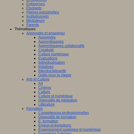
Entreprises
Etudiants
Filières industrielles
Institutionnels
Médiateurs
Parents
Thématiques
Apprendre et enseigner
Apprendre
Apprentissages
Apprentissages collaboratifs
Créativité
Culture numérique
Evaluations
Individualisation
Initiatives
Interdisciplinarité
Outils pour la classe
Arts et Culture
Art
Cinéma
Culture
Culture et numérique
Dispositifs de médiation
Littérature
Formation
Compétences professionnelles
Dispositifs de formation
E- formation
Enjeux et évolutions
Enseignement supérieur et numérique
Formations hybrides