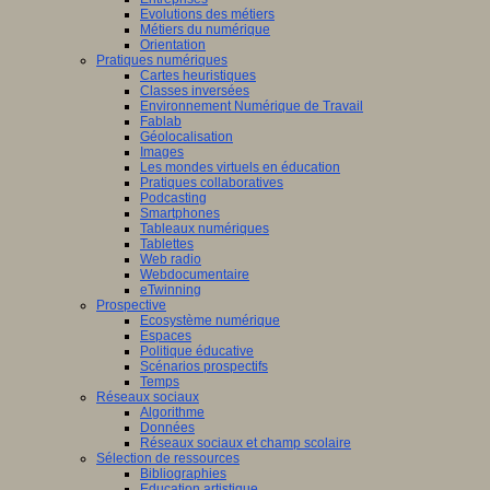
Evolutions des métiers
Métiers du numérique
Orientation
Pratiques numériques
Cartes heuristiques
Classes inversées
Environnement Numérique de Travail
Fablab
Géolocalisation
Images
Les mondes virtuels en éducation
Pratiques collaboratives
Podcasting
Smartphones
Tableaux numériques
Tablettes
Web radio
Webdocumentaire
eTwinning
Prospective
Ecosystème numérique
Espaces
Politique éducative
Scénarios prospectifs
Temps
Réseaux sociaux
Algorithme
Données
Réseaux sociaux et champ scolaire
Sélection de ressources
Bibliographies
Education artistique