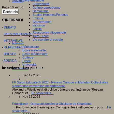
Vivre ensemble
Suivant
Citoyenneté
Page 10 sur 36
Culture européenne
Démocratie
Egalité Hommes/Femmes
Ethique
S'INFORMER
Gouvernance
Inclusion
-
DEBATS
Laïcité
Ressources citoyenneté
-
FAITS MARQUANTS
Tiers - lieux
Vie scolaire et sociale
-
INTERVIEWS
Niveaux
Périscolaire
-
REPORTAGES
Ecole maternelle
-
BREVES
Ecole élémentaire
Collège
-
AGENDA
Lycée
Université
Interviews - Les plus lus
Les auteurs
Dec 17 2025
FR Salon Educatech 2025 - Réseau Canopé et Manutan Collectivités
signent une convention de partenariat.
Alexandra Wisniewski, directrice générale par intérim de "Réseau
Canopé" et…
En savoir plus...
Nov 12 2025
Educ@tech : Questions posées à Ghislaine de Chambine
→ Pourquoi cette thématique « Conjuguer les intelligences » pour…
En
savoir plus...