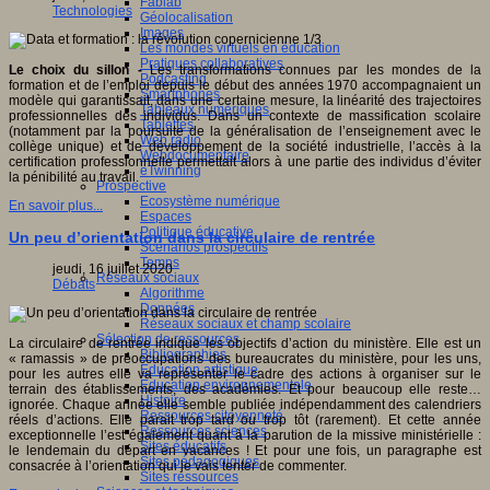
Fablab
Technologies
Géolocalisation
Images
Les mondes virtuels en éducation
Pratiques collaboratives
Le choix du sillon -
Les transformations connues par les mondes de la
Podcasting
formation et de l’emploi depuis le début des années 1970 accompagnaient un
Smartphones
modèle qui garantissait, dans une certaine mesure, la linéarité des trajectoires
Tableaux numériques
professionnelles des individus. Dans un contexte de massification scolaire
Tablettes
(notamment par la poursuite de la généralisation de l’enseignement avec le
Web radio
collège unique) et de développement de la société industrielle, l’accès à la
Webdocumentaire
certification professionnelle permettait alors à une partie des individus d’éviter
eTwinning
la pénibilité au travail.
Prospective
Ecosystème numérique
En savoir plus...
Espaces
Politique éducative
Un peu d’orientation dans la circulaire de rentrée
Scénarios prospectifs
Temps
jeudi, 16 juillet 2020
Réseaux sociaux
Débats
Algorithme
Données
Réseaux sociaux et champ scolaire
Sélection de ressources
La circulaire de rentrée indique les objectifs d’action du ministère. Elle est un
Bibliographies
« ramassis » de préoccupations des bureaucrates du ministère, pour les uns,
Education artistique
pour les autres elle va représenter le cadre des actions à organiser sur le
Education environnementale
terrain des établissements, des académies. Et pour beaucoup elle reste…
Histoire
ignorée. Chaque année elle semble publiée indépendamment des calendriers
Ressources citoyenneté
réels d’actions. Elle parait trop tard ou trop tôt (rarement). Et cette année
Ressources sciences
exceptionnelle l’est également quant à la parution de la missive ministérielle :
Sites éducatifs
le lendemain du départ en vacances ! Et pour une fois, un paragraphe est
Sites pédagogiques
consacrée à l’orientation qui je vais tenter de commenter.
Sites ressources