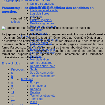
Sciences et techniques
En savoir plus...
Culture scientifique
Développement durable
Parcoursup : les critères de classement des candidats en
Intelligence artificielle
question.
Logiciels libres
Métavers
vendredi, 12 juin 2020
Outils et logiciels
Débats
Réalité augmentée
Ressources sciences
Robotique
Technologies
Le jugement sévère de la Cour des comptes, et celui plus nuancé du Conseil c
Société
-
Dans un rapport présenté le jeudi 27 février 2020 au "Comité d'évaluation et
Acteurs des territoires
de contrôle" de l'Assemblée Nationale , la très officielle Cour des comptes a
Ecole et structure
présenté un "bilan d'étapes" d' une centaine de pages concernant la plate
Economie
forme Parcoursup. On y traite (entre autres thèmes abordés) des critères de
Ecosystème éducatif
sélection utilisés par Parcoursup à l'entrée des premières années des
Génération internet
formations supérieures de premier cycle, notamment des formations
Handicap
universitaires non sélectives.
Mondialisation
Normes scolaires
En savoir plus...
Regards sur l’Ecole
Santé
Précédent
Société connectée
5
Territoires et projets
6
Territoires
7
Europe
8
International
9
Régions
10
Ruralité
11
Territoires et projets
12
Tiers lieux
13
Villes
14