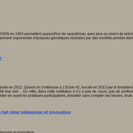
l'ADN en 1953 permettent aujourd'hui de caractériser, avec plus ou moins de précis
ement exponentiel d'analyses génétiques réalisées par des sociétés privées dont les
?
ollande en 2012. Quand on s’intéresse à
L’Ecole 42
, lancée en 2013 par le fondateur
 trop loin… En effet, dans cette institution il n’y a pas de cours, pas de profes
ettre en avant les pratiques participatives, travailler sans compter ses heures, toute l
 fait rimer pédagogie et innovation