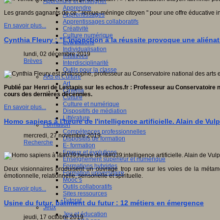
Apprendre et enseigner
Apprendre
Les grands gagnants de ce " remue-méninge citoyen " pour une offre éducative inn
Apprentissages
Apprentissages collaboratifs
En savoir plus...
Créativité
Culture numérique
Cynthia Fleury : "L'injonction à la réussite provoque une aliéna
Evaluations
Individualisation
lundi, 02 décembre 2019
Initiatives
Brèves
Interdisciplinarité
Outils pour la classe
Arts et Culture
Art
Publié par Henri de Lestapis sur les echos.fr : Professeur au Conservatoire na
Cinéma
cours des dernières décennies.
Culture
Culture et numérique
En savoir plus...
Dispositifs de médiation
Littérature
Homo sapiens à l'heure de l'intelligence artificielle. Alain de Vu
Formation
Compétences professionnelles
mercredi, 27 novembre 2019
Dispositifs de formation
Recherche
E- formation
Enjeux et évolutions
Enseignement supérieur et numérique
Formations hybrides
Deux visionnaires produisent un ouvrage trop rare sur les voies de la métamo
Formation universitaire
émotionnelle, relationnelle, sensorielle et spirituelle.
Mooc’s
Outils collaboratifs
En savoir plus...
Sites ressources
Tutorat
Usine du futur, bâtiment du futur : 12 métiers en émergence
Jeux
Jeu et éducation
jeudi, 17 octobre 2019