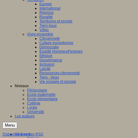
Europe
International
Régions
Ruralité
Territoires et projets
Tiers lieux
Villes
Vivre ensemble
Citoyenneté
Culture européenne
Démocratie
Egalité Hommes/Femmes
Ethique
Gouvernance
Inclusion
Laïcité
Ressources citoyenneté
Tiers - lieux
Vie scolaire et sociale
Niveaux
Périscolaire
Ecole maternelle
Ecole élémentaire
Collège
Lycée
Université
Les auteurs
Menu
S'abonner à ce flux RSS
S'informer