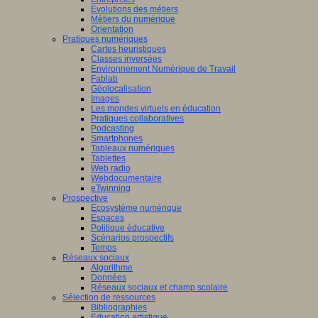
Evolutions des métiers
Métiers du numérique
Orientation
Pratiques numériques
Cartes heuristiques
Classes inversées
Environnement Numérique de Travail
Fablab
Géolocalisation
Images
Les mondes virtuels en éducation
Pratiques collaboratives
Podcasting
Smartphones
Tableaux numériques
Tablettes
Web radio
Webdocumentaire
eTwinning
Prospective
Ecosystème numérique
Espaces
Politique éducative
Scénarios prospectifs
Temps
Réseaux sociaux
Algorithme
Données
Réseaux sociaux et champ scolaire
Sélection de ressources
Bibliographies
Education artistique