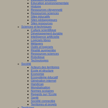
Education environnementale
Histoire
Ressources citoyenneté
Ressources sciences
Sites éducatifs
Sites pédagogiques
Sites ressources
Sciences et techniques
Culture scientifique
Développement durable
Intelligence artificielle
Logiciels libres
Métavers
Outils et logiciels
Réalité augmentée
Ressources sciences
Robotique
Technologies
Société
Acteurs des territoires
Ecole et structure
Economie
Ecosystème éducatif
Génération internet
Handicap
Mondialisation
Normes scolaires
Regards sur l’Ecole
Santé
Société connectée
Territoires et projets
Territoires