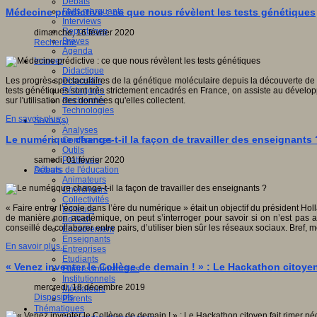
Débats
Faits marquants
Médecine prédictive : ce que nous révèlent les tests génétiques
Interviews
Reportages
dimanche, 16 février 2020
Brèves
Recherche
Agenda
Innover
Didactique
Dispositifs
Les progrès spectaculaires de la génétique moléculaire depuis la découverte de 
Pédagogie
tests génétiques sont très strictement encadrés en France, on assiste au développ
Recherche
sur l'utilisation des données qu'elles collectent.
Technologies
En savoir plus...
Savoir(s)
Analyses
Le numérique change-t-il la façon de travailler des enseignants 
Conférences
Outils
Pratiques
samedi, 01 février 2020
Acteurs de l'éducation
Débats
Animateurs
Chercheurs
Collectivités
« Faire entrer l’école dans l’ère du numérique » était un objectif du président H
Editeurs
de manière non académique, on peut s’interroger pour savoir si on n’est pas allé
EdTech
conseillé de collaborer entre pairs, d’utiliser bien sûr les réseaux sociaux. Bref, m
Encadrement
Enseignants
En savoir plus...
Entreprises
Etudiants
« Venez inventer le Collège de demain ! » : Le Hackathon citoyen
Filières industrielles
Institutionnels
mercredi, 18 décembre 2019
Médiateurs
Dispositifs
Parents
Thématiques