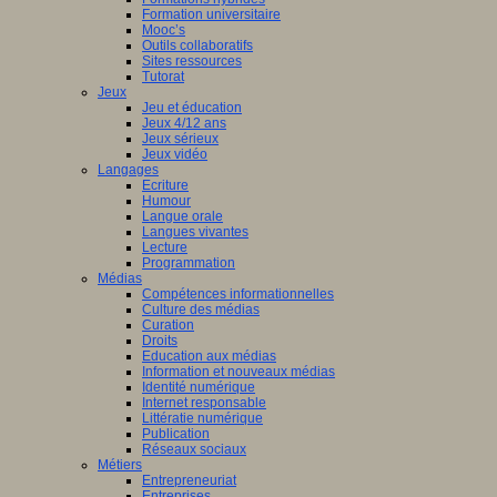
Formation universitaire
Mooc’s
Outils collaboratifs
Sites ressources
Tutorat
Jeux
Jeu et éducation
Jeux 4/12 ans
Jeux sérieux
Jeux vidéo
Langages
Ecriture
Humour
Langue orale
Langues vivantes
Lecture
Programmation
Médias
Compétences informationnelles
Culture des médias
Curation
Droits
Education aux médias
Information et nouveaux médias
Identité numérique
Internet responsable
Littératie numérique
Publication
Réseaux sociaux
Métiers
Entrepreneuriat
Entreprises