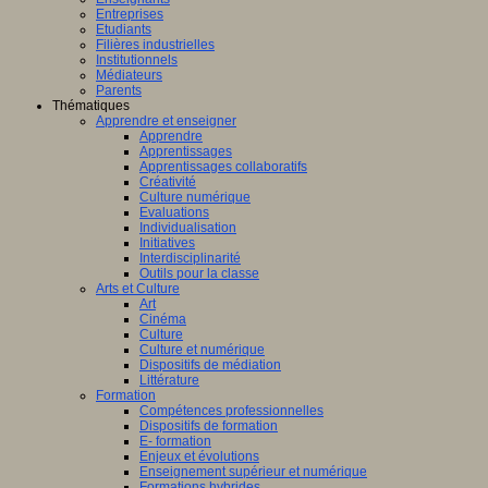
Entreprises
Etudiants
Filières industrielles
Institutionnels
Médiateurs
Parents
Thématiques
Apprendre et enseigner
Apprendre
Apprentissages
Apprentissages collaboratifs
Créativité
Culture numérique
Evaluations
Individualisation
Initiatives
Interdisciplinarité
Outils pour la classe
Arts et Culture
Art
Cinéma
Culture
Culture et numérique
Dispositifs de médiation
Littérature
Formation
Compétences professionnelles
Dispositifs de formation
E- formation
Enjeux et évolutions
Enseignement supérieur et numérique
Formations hybrides