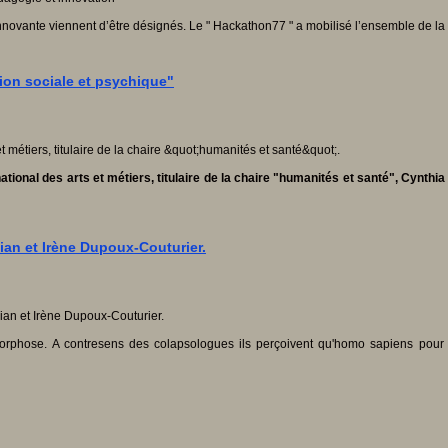
ovante viennent d’être désignés. Le " Hackathon77 " a mobilisé l’ensemble de la p
tion sociale et psychique"
tional des arts et métiers, titulaire de la chaire "humanités et santé", Cynthia
lpian et Irène Dupoux-Couturier.
rphose. A contresens des colapsologues ils perçoivent qu'homo sapiens pour la