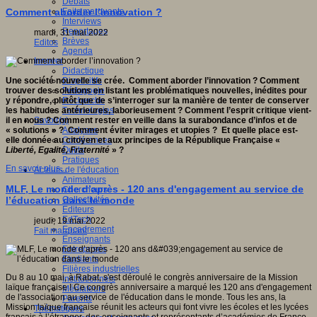
Débats
Faits marquants
Comment aborder l’innovation ?
Interviews
Reportages
mardi, 31 mai 2022
Brèves
Editos
Agenda
Innover
Didactique
Dispositifs
Une société nouvelle se crée. Comment aborder l’innovation ? Comment
Pédagogie
trouver des solutions en listant les problématiques nouvelles, inédites pour
Recherche
y répondre, plutôt que de s’interroger sur la manière de tenter de conserver
Technologies
les habitudes antérieures, laborieusement ? Comment l’esprit critique vient-
Savoir(s)
il en nous ? Comment rester en veille dans la surabondance d’infos et de
Analyses
« solutions » ? Comment éviter mirages et utopies ? Et quelle place est-
Conférences
elle donnée au citoyen et aux principes de la République Française «
Outils
Liberté, Egalité, Fraternité
» ?
Pratiques
En savoir plus...
Acteurs de l'éducation
Animateurs
MLF, Le monde d’après - 120 ans d'engagement au service de
Chercheurs
Collectivités
l’éducation dans le monde
Editeurs
EdTech
jeudi, 19 mai 2022
Encadrement
Fait marquant
Enseignants
Entreprises
Etudiants
Filières industrielles
Du 8 au 10 mai, à Rabat, s'est déroulé le congrès anniversaire de la Mission
Institutionnels
laïque française ! Ce congrès anniversaire a marqué les 120 ans d'engagement
Médiateurs
de l'association au service de l'éducation dans le monde. Tous les ans, la
Parents
Mission laïque française réunit les acteurs qui font vivre les écoles et les lycées
Thématiques