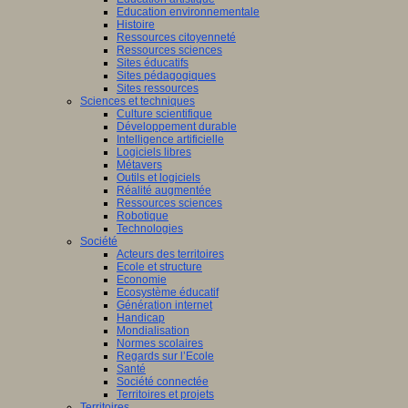
Education environnementale
Histoire
Ressources citoyenneté
Ressources sciences
Sites éducatifs
Sites pédagogiques
Sites ressources
Sciences et techniques
Culture scientifique
Développement durable
Intelligence artificielle
Logiciels libres
Métavers
Outils et logiciels
Réalité augmentée
Ressources sciences
Robotique
Technologies
Société
Acteurs des territoires
Ecole et structure
Economie
Ecosystème éducatif
Génération internet
Handicap
Mondialisation
Normes scolaires
Regards sur l’Ecole
Santé
Société connectée
Territoires et projets
Territoires