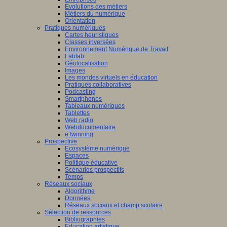
Evolutions des métiers
Métiers du numérique
Orientation
Pratiques numériques
Cartes heuristiques
Classes inversées
Environnement Numérique de Travail
Fablab
Géolocalisation
Images
Les mondes virtuels en éducation
Pratiques collaboratives
Podcasting
Smartphones
Tableaux numériques
Tablettes
Web radio
Webdocumentaire
eTwinning
Prospective
Ecosystème numérique
Espaces
Politique éducative
Scénarios prospectifs
Temps
Réseaux sociaux
Algorithme
Données
Réseaux sociaux et champ scolaire
Sélection de ressources
Bibliographies
Education artistique