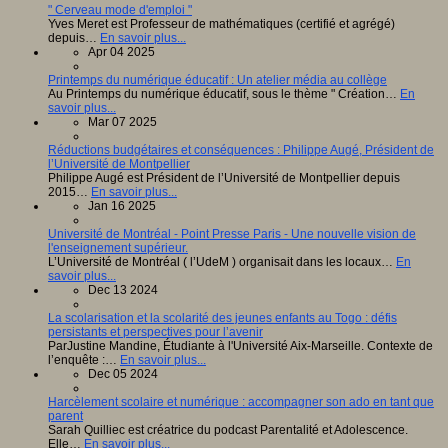
" Cerveau mode d'emploi "
Yves Meret est Professeur de mathématiques (certifié et agrégé)
depuis…
En savoir plus...
Apr 04 2025
Printemps du numérique éducatif : Un atelier média au collège
Au Printemps du numérique éducatif, sous le thème " Création…
En
savoir plus...
Mar 07 2025
Réductions budgétaires et conséquences : Philippe Augé, Président de
l’Université de Montpellier
Philippe Augé est Président de l’Université de Montpellier depuis
2015…
En savoir plus...
Jan 16 2025
Université de Montréal - Point Presse Paris - Une nouvelle vision de
l'enseignement supérieur.
L’Université de Montréal ( l’UdeM ) organisait dans les locaux…
En
savoir plus...
Dec 13 2024
La scolarisation et la scolarité des jeunes enfants au Togo : défis
persistants et perspectives pour l’avenir
ParJustine Mandine, Étudiante à l'Université Aix-Marseille. Contexte de
l’enquête :…
En savoir plus...
Dec 05 2024
Harcèlement scolaire et numérique : accompagner son ado en tant que
parent
Sarah Quilliec est créatrice du podcast Parentalité et Adolescence.
Elle…
En savoir plus...