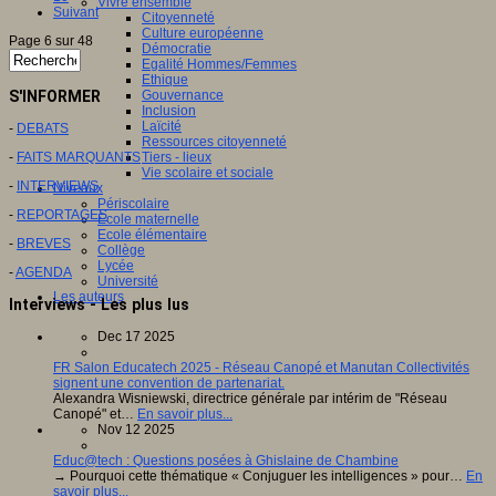
Vivre ensemble
Suivant
Citoyenneté
Culture européenne
Page 6 sur 48
Démocratie
Egalité Hommes/Femmes
Ethique
S'INFORMER
Gouvernance
Inclusion
Laïcité
-
DEBATS
Ressources citoyenneté
-
FAITS MARQUANTS
Tiers - lieux
Vie scolaire et sociale
-
INTERVIEWS
Niveaux
Périscolaire
-
REPORTAGES
Ecole maternelle
Ecole élémentaire
-
BREVES
Collège
Lycée
-
AGENDA
Université
Les auteurs
Interviews - Les plus lus
Dec 17 2025
FR Salon Educatech 2025 - Réseau Canopé et Manutan Collectivités
signent une convention de partenariat.
Alexandra Wisniewski, directrice générale par intérim de "Réseau
Canopé" et…
En savoir plus...
Nov 12 2025
Educ@tech : Questions posées à Ghislaine de Chambine
→ Pourquoi cette thématique « Conjuguer les intelligences » pour…
En
savoir plus...