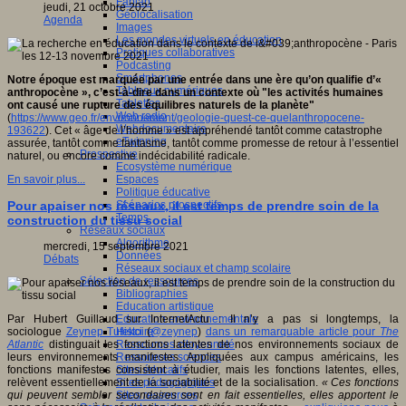
Fablab
jeudi, 21 octobre 2021
Géolocalisation
Agenda
Images
Les mondes virtuels en éducation
Pratiques collaboratives
Podcasting
Smartphones
Notre époque est marquée par une entrée dans une ère qu’on qualifie d’«
Tableaux numériques
anthropocène », c’est-à-dire dans un contexte où "les activités humaines
Tablettes
ont causé une rupture des équilibres naturels de la planète"
Web radio
(
https://www.geo.fr/environnement/geologie-quest-ce-quelanthropocene-
Webdocumentaire
193622
). Cet « âge de l’homme » est appréhendé tantôt comme catastrophe
eTwinning
assurée, tantôt comme fantasme, tantôt comme promesse de retour à l’essentiel
Prospective
naturel, ou encore comme indécidabilité radicale.
Ecosystème numérique
Espaces
En savoir plus...
Politique éducative
Scénarios prospectifs
Pour apaiser nos réseaux, il est temps de prendre soin de la
Temps
construction du tissu social
Réseaux sociaux
Algorithme
mercredi, 15 septembre 2021
Données
Débats
Réseaux sociaux et champ scolaire
Sélection de ressources
Bibliographies
Education artistique
Education environnementale
Par Hubert Guillaud sur InternetActu : Il n’y a pas si longtemps, la
Histoire
sociologue
Zeynep Tufekci
(
@zeynep
)
dans un remarquable article pour
The
Ressources citoyenneté
Atlantic
distinguait les fonctions latentes de nos environnements sociaux de
Ressources sciences
leurs environnements manifestes. Appliquées aux campus américains, les
Sites éducatifs
fonctions manifestes consistent à étudier, mais les fonctions latentes, elles,
Sites pédagogiques
relèvent essentiellement de la sociabilité et de la socialisation.
« Ces fonctions
Sites ressources
qui peuvent sembler secondaires sont en fait essentielles, elles apportent le