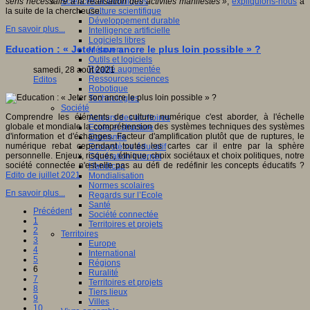
Sciences et techniques
sens nécessaire à la réalisation des activités manifestes »
,
expliquions-nous
à
Culture scientifique
la suite de la chercheuse.
Développement durable
En savoir plus...
Intelligence artificielle
Logiciels libres
Education : « Jeter son ancre le plus loin possible » ?
Métavers
Outils et logiciels
Réalité augmentée
samedi, 28 août 2021
Ressources sciences
Editos
Robotique
Technologies
Société
Comprendre les éléments de culture numérique c'est aborder, à l'échelle
Acteurs des territoires
globale et mondiale la compréhension des systèmes techniques des systèmes
Ecole et structure
d'information et d'échanges. Facteur d'amplification plutôt que de ruptures, le
Economie
numérique rebat cependant toutes les cartes car il entre par la sphère
Ecosystème éducatif
personnelle. Enjeux, risques, éthique, choix sociétaux et choix politiques, notre
Génération internet
société connectée n'est-elle pas au défi de redéfinir les concepts éducatifs ?
Handicap
Edito de juillet 2021
Mondialisation
Normes scolaires
En savoir plus...
Regards sur l’Ecole
Santé
Précédent
Société connectée
1
Territoires et projets
2
Territoires
3
Europe
4
International
5
Régions
6
Ruralité
7
Territoires et projets
8
Tiers lieux
9
Villes
10