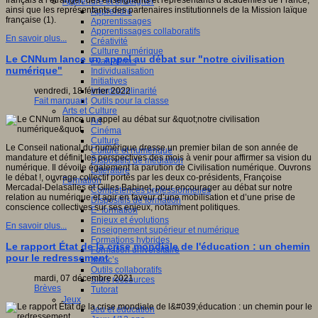
français à l’étranger, des enseignants et représentants d’académies de France,
Apprendre et enseigner
ainsi que les représentants des partenaires institutionnels de la Mission laïque
Apprendre
française (1).
Apprentissages
Apprentissages collaboratifs
En savoir plus...
Créativité
Culture numérique
Le CNNum lance un appel au débat sur "notre civilisation
Evaluations
numérique"
Individualisation
Initiatives
Interdisciplinarité
vendredi, 18 février 2022
Outils pour la classe
Fait marquant
Arts et Culture
Art
Cinéma
Culture
Le Conseil national du numérique dresse un premier bilan de son année de
Culture et numérique
mandature et définit les perspectives des mois à venir pour affirmer sa vision du
Dispositifs de médiation
numérique. Il dévoile également la parution de Civilisation numérique. Ouvrons
Littérature
le débat !, ouvrage collectif portés par les deux co-présidents, Françoise
Formation
Mercadal-Delasalles et Gilles Babinet, pour encourager au débat sur notre
Compétences professionnelles
relation au numérique et agir en faveur d’une mobilisation et d’une prise de
Dispositifs de formation
conscience collectives sur ses enjeux, notamment politiques.
E- formation
Enjeux et évolutions
En savoir plus...
Enseignement supérieur et numérique
Formations hybrides
Le rapport État de la crise mondiale de l'éducation : un chemin
Formation universitaire
pour le redressement
Mooc’s
Outils collaboratifs
mardi, 07 décembre 2021
Sites ressources
Brèves
Tutorat
Jeux
Jeu et éducation