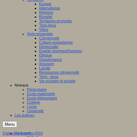
Europe
International
Régions
Ruralité
Territoires et projets
Tiers lieux
Villes
Vivre ensemble
Citoyenneté
Culture européenne
Démocratie
Egalité Hommes/Femmes
Ethique
Gouvernance
Inclusion
Laïcité
Ressources citoyenneté
Tiers - lieux
Vie scolaire et sociale
Niveaux
Périscolaire
Ecole maternelle
Ecole élémentaire
Collège
Lycée
Université
Les auteurs
Menu
S'abonner à ce flux RSS
S'informer