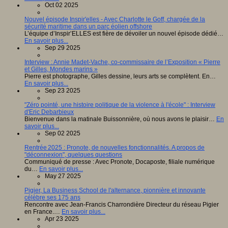
Oct 02 2025
Nouvel épisode Inspir'elles - Avec Charlotte le Goff, chargée de la
sécurité maritime dans un parc éolien offshore
L’équipe d’Inspir’ELLES est fière de dévoiler un nouvel épisode dédié…
En savoir plus...
Sep 29 2025
Interview : Annie Madet-Vache, co-commissaire de l’Exposition « Pierre
et Gilles, Mondes marins »
Pierre est photographe, Gilles dessine, leurs arts se complètent. En…
En savoir plus...
Sep 23 2025
"Zéro pointé, une histoire politique de la violence à l'école" : Interview
d'Eric Debarbieux
Bienvenue dans la matinale Buissonnière, où nous avons le plaisir…
En
savoir plus...
Sep 02 2025
Rentrée 2025 : Pronote, de nouvelles fonctionnalités. A propos de
"déconnexion", quelques questions
Communiqué de presse : Avec Pronote, Docaposte, filiale numérique
du…
En savoir plus...
May 27 2025
Pigier, La Business School de l'alternance, pionnière et innovante
célèbre ses 175 ans
Rencontre avec Jean-Francis Charrondière Directeur du réseau Pigier
en France.…
En savoir plus...
Apr 23 2025