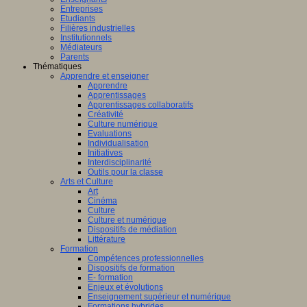
Entreprises
Etudiants
Filières industrielles
Institutionnels
Médiateurs
Parents
Thématiques
Apprendre et enseigner
Apprendre
Apprentissages
Apprentissages collaboratifs
Créativité
Culture numérique
Evaluations
Individualisation
Initiatives
Interdisciplinarité
Outils pour la classe
Arts et Culture
Art
Cinéma
Culture
Culture et numérique
Dispositifs de médiation
Littérature
Formation
Compétences professionnelles
Dispositifs de formation
E- formation
Enjeux et évolutions
Enseignement supérieur et numérique
Formations hybrides