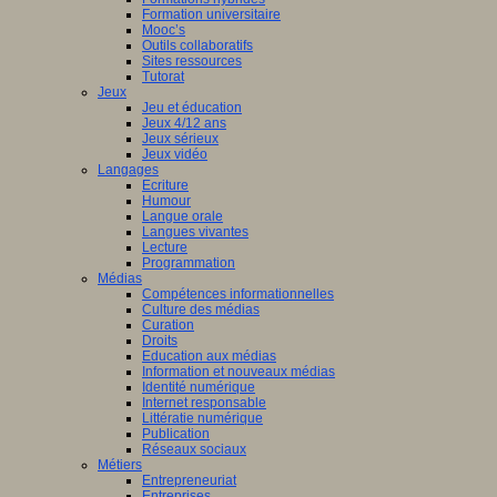
Formation universitaire
Mooc’s
Outils collaboratifs
Sites ressources
Tutorat
Jeux
Jeu et éducation
Jeux 4/12 ans
Jeux sérieux
Jeux vidéo
Langages
Ecriture
Humour
Langue orale
Langues vivantes
Lecture
Programmation
Médias
Compétences informationnelles
Culture des médias
Curation
Droits
Education aux médias
Information et nouveaux médias
Identité numérique
Internet responsable
Littératie numérique
Publication
Réseaux sociaux
Métiers
Entrepreneuriat
Entreprises