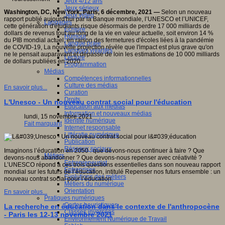
Jeux 4/12 ans
Jeux sérieux
Washington, DC, New York, Paris, 6 décembre, 2021 —
Selon un nouveau
Jeux vidéo
rapport publié aujourd'hui par la Banque mondiale, l’UNESCO et l’UNICEF,
Langages
cette génération d'étudiants risque désormais de perdre 17 000 milliards de
Ecriture
dollars de revenus tout au long de la vie en valeur actuelle, soit environ 14 %
Humour
du PIB mondial actuel, en raison des fermetures d'écoles liées à la pandémie
Langue orale
de COVID-19, La nouvelle projection révèle que l'impact est plus grave qu'on
Langues vivantes
ne le pensait auparavant et dépasse de loin les estimations de 10 000 milliards
Lecture
de dollars publiées en 2020.
Programmation
Médias
Compétences informationnelles
Culture des médias
En savoir plus...
Curation
Droits
L'Unesco - Un nouveau contrat social pour l'éducation
Education aux médias
Information et nouveaux médias
lundi, 15 novembre 2021
Identité numérique
Fait marquant
Internet responsable
Littératie numérique
Publication
Réseaux sociaux
Imaginons l’éducation en 2050 : que devons-nous continuer à faire ? Que
Métiers
devons-nous abandonner ? Que devons-nous repenser avec créativité ?
Entrepreneuriat
L’UNESCO répond à ces trois questions essentielles dans son nouveau rapport
Entreprises
mondial sur les futurs de l’éducation, intitulé Repenser nos futurs ensemble : un
Evolutions des métiers
nouveau contrat social pour l’éducation.
Métiers du numérique
Orientation
En savoir plus...
Pratiques numériques
Cartes heuristiques
La recherche en éducation dans le contexte de l'anthropocène
Classes inversées
- Paris les 12-13 novembre 2021
Environnement Numérique de Travail