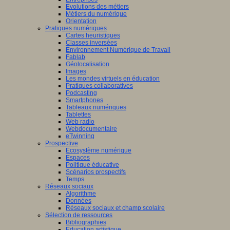
Evolutions des métiers
Métiers du numérique
Orientation
Pratiques numériques
Cartes heuristiques
Classes inversées
Environnement Numérique de Travail
Fablab
Géolocalisation
Images
Les mondes virtuels en éducation
Pratiques collaboratives
Podcasting
Smartphones
Tableaux numériques
Tablettes
Web radio
Webdocumentaire
eTwinning
Prospective
Ecosystème numérique
Espaces
Politique éducative
Scénarios prospectifs
Temps
Réseaux sociaux
Algorithme
Données
Réseaux sociaux et champ scolaire
Sélection de ressources
Bibliographies
Education artistique