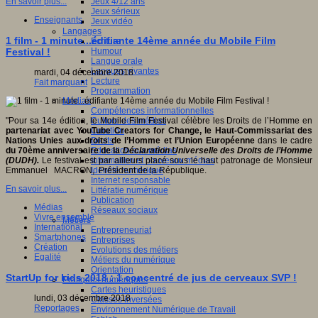
Jeux 4/12 ans
En savoir plus...
Jeux sérieux
Enseignants
Jeux vidéo
Langages
1 film - 1 minute...édifiante 14ème année du Mobile Film
Ecriture
Humour
Festival !
Langue orale
Langues vivantes
mardi, 04 décembre 2018
Lecture
Fait marquant
Programmation
Médias
Compétences informationnelles
Culture des médias
"Pour sa 14e édition, le Mobile Film Festival célèbre les Droits de l’Homme en
Curation
partenariat avec YouTube Creators for Change, le Haut-Commissariat des
Droits
Nations
Unies aux droits de l’Homme et l’Union Européenne
dans le cadre
Education aux médias
du 70ème anniversaire de la
Déclaration Universelle des Droits de l’Homme
Information et nouveaux médias
(DUDH).
Le festival est par ailleurs placé sous le haut patronage de Monsieur
Identité numérique
Emmanuel MACRON, Président de la République.
Internet responsable
En savoir plus...
Littératie numérique
Publication
Médias
Réseaux sociaux
Vivre ensemble
Métiers
International
Entrepreneuriat
Smartphones
Entreprises
Création
Evolutions des métiers
Egalité
Métiers du numérique
Orientation
StartUp for kids 2018 : 1 concentré de jus de cerveaux SVP !
Pratiques numériques
Cartes heuristiques
lundi, 03 décembre 2018
Classes inversées
Reportages
Environnement Numérique de Travail