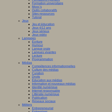
Formation universitaire
Mooc’s
Outils collaboratifs
Sites ressources
Tutorat
Jeux
Jeu et éducation
Jeux 4/12 ans
Jeux sérieux
Jeux vidéo
Langages
Ecriture
Humour
Langue orale
Langues vivantes
Lecture
Programmation
Médias
Compétences informationnelles
Culture des médias
Curation
Droits
Education aux médias
Information et nouveaux médias
Identité numérique
Internet responsable
Littératie numérique
Publication
Réseaux sociaux
Métiers
Entrepreneuriat
Entreprises