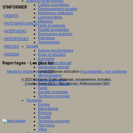
Sciences et techniques
Culture scientifique
S'INFORMER
Développement durable
Intelligence artificielle
-
DEBATS
Logiciels libres
Métavers
-
FAITS MARQUANTS
Outils et logiciels
Réalité augmentée
-
INTERVIEWS
Ressources sciences
Robotique
-
REPORTAGES
Technologies
Société
-
BREVES
Acteurs des territoires
-
AGENDA
Ecole et structure
Economie
Reportages - Les plus lus
Ecosystème éducatif
Génération internet
Handicap
Mentions légales
| contact[@]anae.education |
Accessibilité : non conforme
Mondialisation
Normes scolaires
© 2023 Educavox, Ecole, pédagogie, enseignement, formation
Regards sur l’Ecole
Creation Sylvie CECI - Sites Internet / Référencement SEO
Santé
Société connectée
Territoires et projets
Territoires
Europe
International
Régions
Ruralité
Territoires et projets
Tiers lieux
Villes