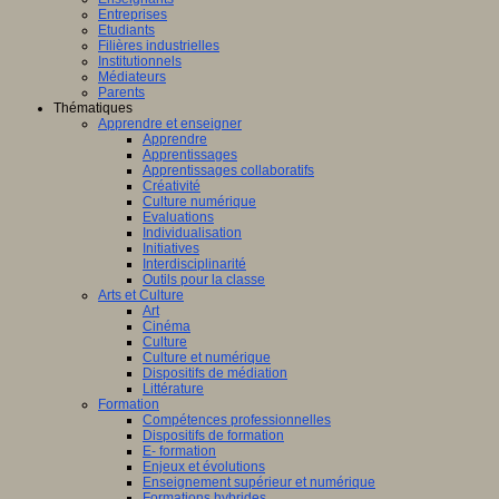
Entreprises
Etudiants
Filières industrielles
Institutionnels
Médiateurs
Parents
Thématiques
Apprendre et enseigner
Apprendre
Apprentissages
Apprentissages collaboratifs
Créativité
Culture numérique
Evaluations
Individualisation
Initiatives
Interdisciplinarité
Outils pour la classe
Arts et Culture
Art
Cinéma
Culture
Culture et numérique
Dispositifs de médiation
Littérature
Formation
Compétences professionnelles
Dispositifs de formation
E- formation
Enjeux et évolutions
Enseignement supérieur et numérique
Formations hybrides