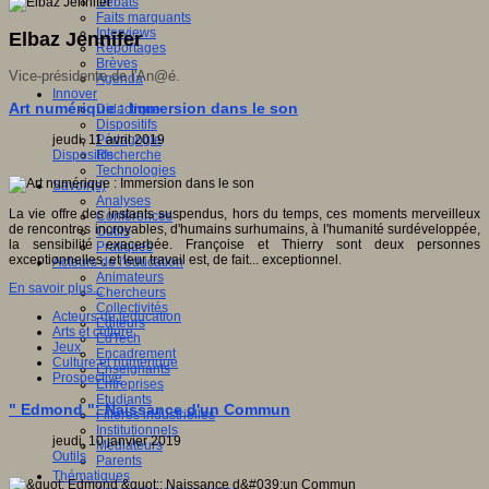
Débats
Faits marquants
Interviews
Elbaz Jennifer
Reportages
Brèves
Vice-présidente de l'An@é.
Agenda
Innover
Art numérique : Immersion dans le son
Didactique
Dispositifs
jeudi, 11 avril 2019
Pédagogie
Dispositifs
Recherche
Technologies
Savoir(s)
Analyses
La vie offre des instants suspendus, hors du temps, ces moments merveilleux
Conférences
de rencontres incroyables, d'humains surhumains, à l'humanité surdéveloppée,
Outils
la sensibilité exacerbée. Françoise et Thierry sont deux personnes
Pratiques
exceptionnelles, et leur travail est, de fait... exceptionnel.
Acteurs de l'éducation
Animateurs
En savoir plus...
Chercheurs
Collectivités
Acteurs de leducation
Editeurs
Arts et culture
EdTech
Jeux
Encadrement
Culture et numérique
Enseignants
Prospective
Entreprises
Etudiants
" Edmond ": Naissance d'un Commun
Filières industrielles
Institutionnels
jeudi, 10 janvier 2019
Médiateurs
Outils
Parents
Thématiques