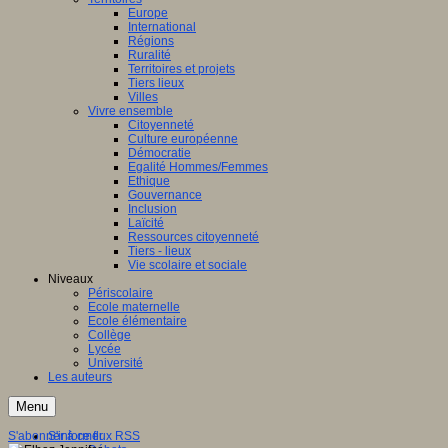
Europe
International
Régions
Ruralité
Territoires et projets
Tiers lieux
Villes
Vivre ensemble
Citoyenneté
Culture européenne
Démocratie
Egalité Hommes/Femmes
Ethique
Gouvernance
Inclusion
Laïcité
Ressources citoyenneté
Tiers - lieux
Vie scolaire et sociale
Niveaux
Périscolaire
Ecole maternelle
Ecole élémentaire
Collège
Lycée
Université
Les auteurs
Menu
S'abonner à ce flux RSS
S'informer