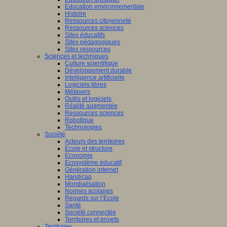
Education environnementale
Histoire
Ressources citoyenneté
Ressources sciences
Sites éducatifs
Sites pédagogiques
Sites ressources
Sciences et techniques
Culture scientifique
Développement durable
Intelligence artificielle
Logiciels libres
Métavers
Outils et logiciels
Réalité augmentée
Ressources sciences
Robotique
Technologies
Société
Acteurs des territoires
Ecole et structure
Economie
Ecosystème éducatif
Génération internet
Handicap
Mondialisation
Normes scolaires
Regards sur l’Ecole
Santé
Société connectée
Territoires et projets
Territoires