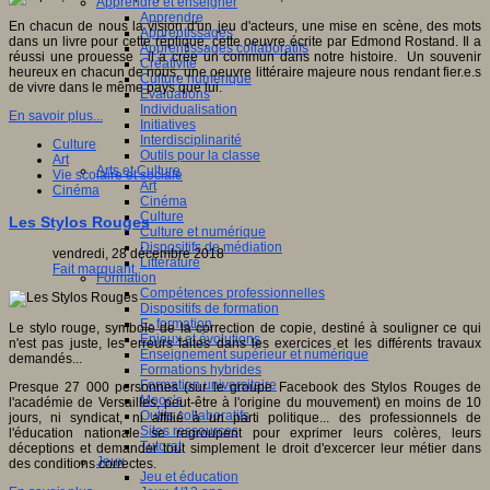
Apprendre et enseigner
Apprendre
En chacun de nous la vision d'un jeu d'acteurs, une mise en scène, des mots
Apprentissages
dans un livre pour cette réplique, cette oeuvre écrite par Edmond Rostand. Il a
Apprentissages collaboratifs
réussi une prouesse : il a crée un commun dans notre histoire. Un souvenir
Créativité
heureux en chacun de nous, une oeuvre littéraire majeure nous rendant fier.e.s
Culture numérique
de vivre dans le même pays que lui.
Evaluations
Individualisation
En savoir plus...
Initiatives
Interdisciplinarité
Culture
Outils pour la classe
Art
Arts et Culture
Vie scolaire et sociale
Art
Cinéma
Cinéma
Culture
Les Stylos Rouges
Culture et numérique
Dispositifs de médiation
vendredi, 28 décembre 2018
Littérature
Fait marquant
Formation
Compétences professionnelles
Dispositifs de formation
E- formation
Le stylo rouge, symbole de la correction de copie, destiné à souligner ce qui
Enjeux et évolutions
n'est pas juste, les erreurs faites dans les exercices et les différents travaux
Enseignement supérieur et numérique
demandés...
Formations hybrides
Formation universitaire
Presque 27 000 personnes (sur le groupe Facebook des Stylos Rouges de
Mooc’s
l'académie de Versailles, peut-être à l'origine du mouvement) en moins de 10
Outils collaboratifs
jours, ni syndicat, ni affilié à un parti politique... des professionnels de
Sites ressources
l'éducation nationale se regroupent pour exprimer leurs colères, leurs
Tutorat
déceptions et demander tout simplement le droit d'excercer leur métier dans
Jeux
des conditions correctes.
Jeu et éducation