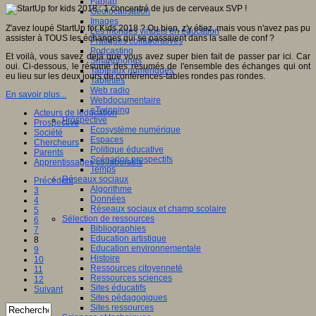
Fablab
Géolocalisation
Images
Z'avez loupé StartUp for Kids 2018 ? Ou bien, z'y étiez, mais vous n'avez pas pu
Les mondes virtuels en éducation
assister à TOUS les échanges qui se passaient dans la salle de conf ?
Pratiques collaboratives
Podcasting
Et voilà, vous savez déjà que vous avez super bien fait de passer par ici. Car
Smartphones
oui. Ci-dessous, le résumé des résumés de l'ensemble des échanges qui ont
Tableaux numériques
eu lieu sur les deux jours de conférences-tables rondes pas rondes.
Tablettes
Web radio
En savoir plus...
Webdocumentaire
eTwinning
Acteurs de leducation
Prospective
Prospective
Ecosystème numérique
Société
Espaces
Chercheurs
Politique éducative
Parents
Scénarios prospectifs
Apprentissages collaboratifs
Temps
Réseaux sociaux
Précédent
Algorithme
3
Données
4
Réseaux sociaux et champ scolaire
5
Sélection de ressources
6
Bibliographies
7
Education artistique
8
Education environnementale
9
Histoire
10
Ressources citoyenneté
11
Ressources sciences
12
Sites éducatifs
Suivant
Sites pédagogiques
Sites ressources