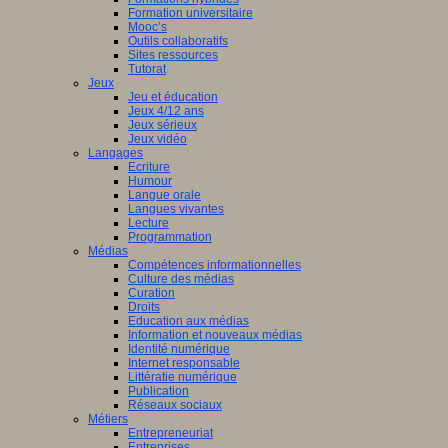
Formation universitaire
Mooc’s
Outils collaboratifs
Sites ressources
Tutorat
Jeux
Jeu et éducation
Jeux 4/12 ans
Jeux sérieux
Jeux vidéo
Langages
Ecriture
Humour
Langue orale
Langues vivantes
Lecture
Programmation
Médias
Compétences informationnelles
Culture des médias
Curation
Droits
Education aux médias
Information et nouveaux médias
Identité numérique
Internet responsable
Littératie numérique
Publication
Réseaux sociaux
Métiers
Entrepreneuriat
Entreprises