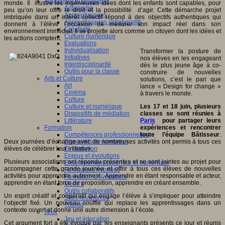
Apprendre et enseigner
monde. Il illustre les ingénieuses idées dont les enfants sont capables, pour
Apprendre
peu qu’on leur offre le droit et la possibilité d’agir. Cette démarche projet
Apprentissages
imbriquée dans un intérêt collectif répond à des objectifs authentiques qui
Apprentissages collaboratifs
donnent à l’élève l’occasion de mesurer son impact réel dans son
Créativité
environnement immédiat. Il se projette alors comme un citoyen dont les idées et
Culture numérique
les actions comptent.
Evaluations
Individualisation
Transformer la posture de
Initiatives
nos élèves en les engageant
Interdisciplinarité
dès le plus jeune âge à co-
Outils pour la classe
construire de nouvelles
Arts et Culture
solutions, c’est le pari que
Art
lance « Design for change »
Cinéma
à travers le monde.
Culture
Les 17 et 18 juin, plusieurs
Culture et numérique
classes se sont réunies à
Dispositifs de médiation
Paris
pour partager leurs
Littérature
expériences et rencontrer
Formation
toute l’équipe Bâtisseur
.
Compétences professionnelles
Deux journées d’échange avec de nombreuses activités ont permis à tous ces
Dispositifs de formation
élèves de célébrer leur initiative.
E- formation
Enjeux et évolutions
Plusieurs associations ont répondu présentes et se sont jointes au projet pour
Enseignement supérieur et numérique
accompagner cette grande journée et offrir à tous ces élèves de nouvelles
Formations hybrides
activités pour apprendre autrement : Apprendre en étant responsable et acteur,
Formation universitaire
apprendre en étant force de proposition, apprendre en créant ensemble.
Mooc’s
Outils collaboratifs
Un esprit créatif et coopératif qui engage l’élève à s’impliquer pour atteindre
Sites ressources
l’objectif fixé. Un nouveau souffle qui replace les apprentissages dans un
Tutorat
contexte ouvert et donne une autre dimension à l’école.
Jeux
Jeu et éducation
Cet argument fort a été évoqué par les enseignants présents ce jour et réunis