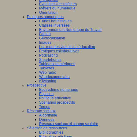
Evolutions des métiers
Métiers du numérique
Orientation
Pratiques numériques
Cartes heuristiques
Classes inversées
Environnement Numérique de Travail
Fablab
Géolocalisation
Images
Les mondes virtuels en éducation
Pratiques collaboratives
Podcasting
Smartphones
Tableaux numériques
Tablettes
Web radio
Webdocumentaire
eTwinning
Prospective
Ecosystème numérique
Espaces
Politique éducative
Scénarios prospectifs
Temps
Réseaux sociaux
Algorithme
Données
Réseaux sociaux et champ scolaire
Sélection de ressources
Bibliographies
Education artistique