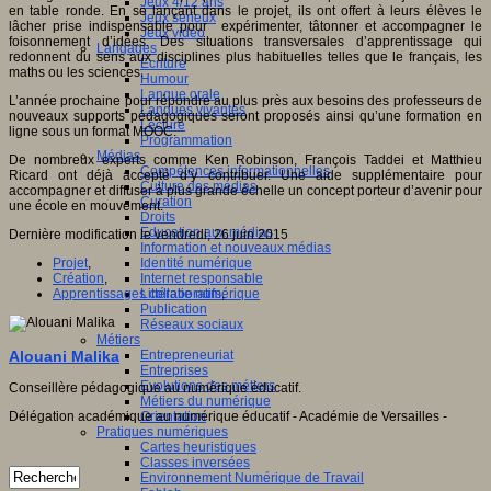
Jeux 4/12 ans
en table ronde. En se lançant dans le projet, ils ont offert à leurs élèves le
Jeux sérieux
lâcher prise indispensable pour expérimenter, tâtonner et accompagner le
Jeux vidéo
foisonnement d’idées. Des situations transversales d’apprentissage qui
Langages
redonnent du sens aux disciplines plus habituelles telles que le français, les
Ecriture
maths ou les sciences.
Humour
Langue orale
L’année prochaine pour répondre au plus près aux besoins des professeurs de
Langues vivantes
nouveaux supports pédagogiques seront proposés ainsi qu’une formation en
Lecture
ligne sous un format MOOC.
Programmation
Médias
De nombreux experts comme Ken Robinson, François Taddei et Matthieu
Compétences informationnelles
Ricard ont déjà accepté d’y contribuer. Une aide supplémentaire pour
Culture des médias
accompagner et diffuser à plus grande échelle un concept porteur d’avenir pour
Curation
une école en mouvement.
Droits
Education aux médias
Dernière modification le vendredi, 26 juin 2015
Information et nouveaux médias
Projet
,
Identité numérique
Création
,
Internet responsable
Apprentissages collaboratifs
,
Littératie numérique
Publication
Réseaux sociaux
Métiers
Alouani Malika
Entrepreneuriat
Entreprises
Evolutions des métiers
Conseillère pédagogique au numérique éducatif.
Métiers du numérique
Délégation académique au numérique éducatif - Académie de Versailles -
Orientation
Pratiques numériques
Cartes heuristiques
Classes inversées
Environnement Numérique de Travail