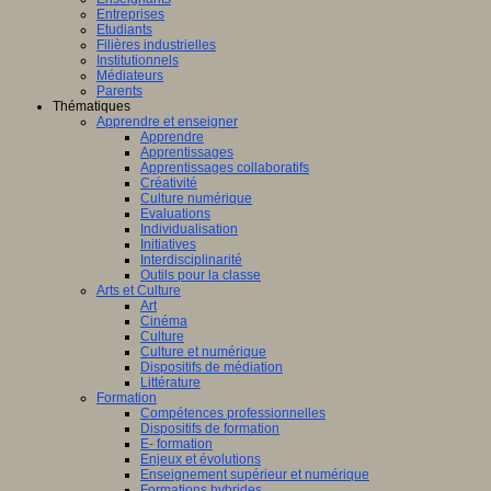
Entreprises
Etudiants
Filières industrielles
Institutionnels
Médiateurs
Parents
Thématiques
Apprendre et enseigner
Apprendre
Apprentissages
Apprentissages collaboratifs
Créativité
Culture numérique
Evaluations
Individualisation
Initiatives
Interdisciplinarité
Outils pour la classe
Arts et Culture
Art
Cinéma
Culture
Culture et numérique
Dispositifs de médiation
Littérature
Formation
Compétences professionnelles
Dispositifs de formation
E- formation
Enjeux et évolutions
Enseignement supérieur et numérique
Formations hybrides