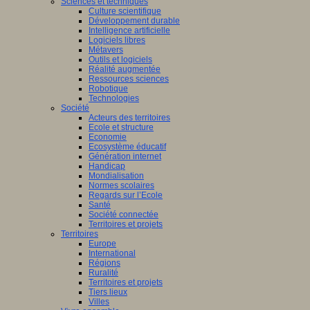
Sciences et techniques
Culture scientifique
Développement durable
Intelligence artificielle
Logiciels libres
Métavers
Outils et logiciels
Réalité augmentée
Ressources sciences
Robotique
Technologies
Société
Acteurs des territoires
Ecole et structure
Economie
Ecosystème éducatif
Génération internet
Handicap
Mondialisation
Normes scolaires
Regards sur l’Ecole
Santé
Société connectée
Territoires et projets
Territoires
Europe
International
Régions
Ruralité
Territoires et projets
Tiers lieux
Villes