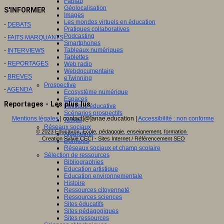
Fablab
Géolocalisation
S'INFORMER
Images
Les mondes virtuels en éducation
-
DEBATS
Pratiques collaboratives
Podcasting
-
FAITS MARQUANTS
Smartphones
Tableaux numériques
-
INTERVIEWS
Tablettes
-
REPORTAGES
Web radio
Webdocumentaire
-
BREVES
eTwinning
Prospective
-
AGENDA
Ecosystème numérique
Espaces
Reportages - Les plus lus
Politique éducative
Scénarios prospectifs
Mentions légales
| contact[@]anae.education |
Accessibilité : non conforme
Temps
Réseaux sociaux
© 2023 Educavox, Ecole, pédagogie, enseignement, formation
Algorithme
Creation Sylvie CECI - Sites Internet / Référencement SEO
Données
Réseaux sociaux et champ scolaire
Sélection de ressources
Bibliographies
Education artistique
Education environnementale
Histoire
Ressources citoyenneté
Ressources sciences
Sites éducatifs
Sites pédagogiques
Sites ressources