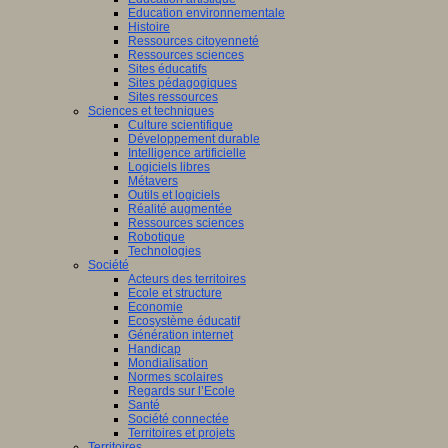
Education environnementale
Histoire
Ressources citoyenneté
Ressources sciences
Sites éducatifs
Sites pédagogiques
Sites ressources
Sciences et techniques
Culture scientifique
Développement durable
Intelligence artificielle
Logiciels libres
Métavers
Outils et logiciels
Réalité augmentée
Ressources sciences
Robotique
Technologies
Société
Acteurs des territoires
Ecole et structure
Economie
Ecosystème éducatif
Génération internet
Handicap
Mondialisation
Normes scolaires
Regards sur l’Ecole
Santé
Société connectée
Territoires et projets
Territoires