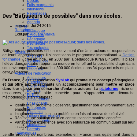
Débats
Faits marquants
Interviews
Reportages
Des "Bâtisseurs de possibles" dans nos écoles.
Brèves
Agenda
mercredi, Jui 24 2015
Innover
Reportages
Didactique
Écrit par
Alouani Malika
Dispositifs
Pédagogie
Recherche
Technologies
Bâtisseurs de possibles est un mouvement d’enfants acteurs et responsables
Savoir(s)
de leurs apprentissages. Il s’inscrit dans le programme international «
Design
Analyses
for change
» créé en Inde, en 2007 par la pédagogue Kiran Bir Sethi. Il place
Conférences
l’élève dans un autre rapport au monde en lui offrant la possibilité d’agir dans
Outils
son environnement. Aujourd’hui,300 000 écoles dans 34 pays ont mis en place
Pratiques
cette démarche.
Acteurs de l'éducation
Animateurs
En France, c’est l’association
SynLab
qui promeut ce concept pédagogique
Chercheurs
et qui offre aux enseignants un accompagnement pour mettre en place
Collectivités
dans leur classe une démarche d’enfants acteurs
. La
plateforme
,
riche en
Editeurs
ressources, est une aide concrète pour s’approprier une démarche
EdTech
méthodologique en 4 étapes :
Encadrement
Enseignants
Identifier un problème : observer, questionner son environnement avec
Entreprises
empathie,
Etudiants
Imaginer une solution au problème en faisant preuve de créativité
Filières industrielles
Réaliser une solution en la co-construisant de manière concrète
Institutionnels
Partager son expérience avec son entourage en communiquant sur leur
Médiateurs
initiative
Parents
Thématiques
Le site propose de nombreux exemples en France mais également dans le