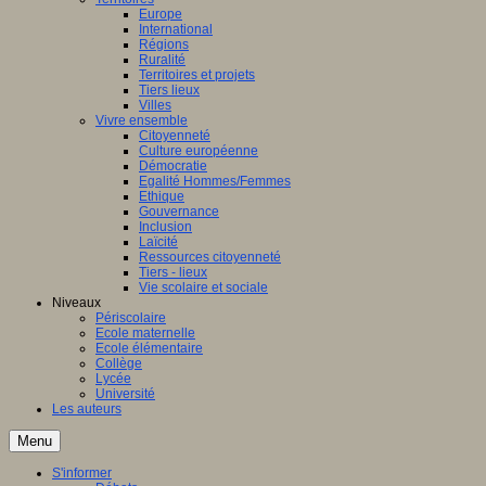
Europe
International
Régions
Ruralité
Territoires et projets
Tiers lieux
Villes
Vivre ensemble
Citoyenneté
Culture européenne
Démocratie
Egalité Hommes/Femmes
Ethique
Gouvernance
Inclusion
Laïcité
Ressources citoyenneté
Tiers - lieux
Vie scolaire et sociale
Niveaux
Périscolaire
Ecole maternelle
Ecole élémentaire
Collège
Lycée
Université
Les auteurs
Menu
S'informer