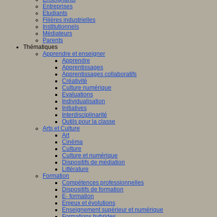
Entreprises
Etudiants
Filières industrielles
Institutionnels
Médiateurs
Parents
Thématiques
Apprendre et enseigner
Apprendre
Apprentissages
Apprentissages collaboratifs
Créativité
Culture numérique
Evaluations
Individualisation
Initiatives
Interdisciplinarité
Outils pour la classe
Arts et Culture
Art
Cinéma
Culture
Culture et numérique
Dispositifs de médiation
Littérature
Formation
Compétences professionnelles
Dispositifs de formation
E- formation
Enjeux et évolutions
Enseignement supérieur et numérique
Formations hybrides