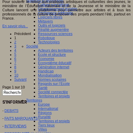
Sciences et techniques
Pour soutenir le retour aux pratiques artistiques et culturelles des jeunes, le
Culture scientifique
ministère de l’Éducation nationale et de la Jeunesse et le ministère de la
Développement durable
Culture lancent une plateforme pour permettre aux artistes et à tous les
Intelligence artificielle
professionnels de la culture de proposer des projets pendant l’été, partout en
Logiciels libres
France.
Métavers
Outils et logiciels
En savoir plus...
Réalité augmentée
Précédent
Ressources sciences
1
Robotique
2
Technologies
3
Société
4
Acteurs des territoires
5
Ecole et structure
6
Economie
7
Ecosystème éducatif
8
Génération internet
9
Handicap
10
Mondialisation
Suivant
Normes scolaires
Regards sur l’Ecole
Page 1 sur 10
Santé
Société connectée
Territoires et projets
Territoires
S'INFORMER
Europe
International
-
DEBATS
Régions
Ruralité
-
FAITS MARQUANTS
Territoires et projets
Tiers lieux
-
INTERVIEWS
Villes