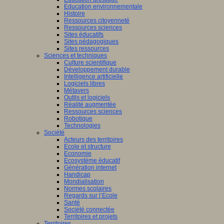
Education environnementale
Histoire
Ressources citoyenneté
Ressources sciences
Sites éducatifs
Sites pédagogiques
Sites ressources
Sciences et techniques
Culture scientifique
Développement durable
Intelligence artificielle
Logiciels libres
Métavers
Outils et logiciels
Réalité augmentée
Ressources sciences
Robotique
Technologies
Société
Acteurs des territoires
Ecole et structure
Economie
Ecosystème éducatif
Génération internet
Handicap
Mondialisation
Normes scolaires
Regards sur l’Ecole
Santé
Société connectée
Territoires et projets
Territoires