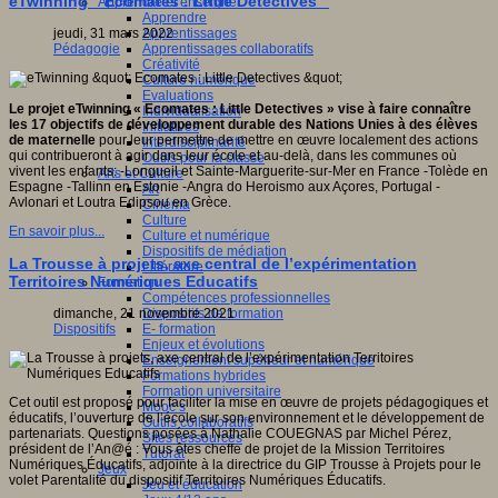
eTwinning " Ecomates : Little Detectives "
Apprendre et enseigner
Apprendre
Apprentissages
jeudi, 31 mars 2022
Apprentissages collaboratifs
Pédagogie
Créativité
Culture numérique
Evaluations
Le projet eTwinning « Ecomates : Little Detectives » vise à faire connaître
Individualisation
les 17 objectifs de développement durable des Nations Unies à des élèves
Initiatives
de maternelle
pour leur permettre de mettre en œuvre localement des actions
Interdisciplinarité
qui contribueront à agir dans leur école et au-delà, dans les communes où
Outils pour la classe
vivent les enfants: -Longueil et Sainte-Marguerite-sur-Mer en France -Tolède en
Arts et Culture
Espagne -Tallinn en Estonie -Angra do Heroismo aux Açores, Portugal -
Art
Avlonari et Loutra Edipsou en Grèce.
Cinéma
Culture
En savoir plus...
Culture et numérique
Dispositifs de médiation
La Trousse à projets, axe central de l’expérimentation
Littérature
Territoires Numériques Educatifs
Formation
Compétences professionnelles
Dispositifs de formation
dimanche, 21 novembre 2021
E- formation
Dispositifs
Enjeux et évolutions
Enseignement supérieur et numérique
Formations hybrides
Formation universitaire
Cet outil est proposé pour faciliter la mise en œuvre de projets pédagogiques et
Mooc’s
éducatifs, l’ouverture de l’école sur son environnement et le développement de
Outils collaboratifs
partenariats. Questions posées à Nathalie COUEGNAS par Michel Pérez,
Sites ressources
président de l’An@é : Vous êtes cheffe de projet de la Mission Territoires
Tutorat
Numériques Éducatifs, adjointe à la directrice du GIP Trousse à Projets pour le
Jeux
volet Parentalité du dispositif Territoires Numériques Éducatifs.
Jeu et éducation