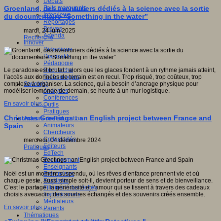
Débats
Faits marquants
Groenland, des aventuriers dédiés à la science avec la sortie
Interviews
du documentaire “Something in the water”
Reportages
Brèves
mardi, 24 juin 2025
Agenda
Recherche
Innover
Didactique
Dispositifs
Pédagogie
Recherche
Le paradoxe est brutal : alors que les glaces fondent à un rythme jamais atteint,
Technologies
l’accès aux données de terrain est en recul. Trop risqué, trop coûteux, trop
Savoir(s)
complexe à organiser. La science, qui a besoin d’ancrage physique pour
Analyses
modéliser le monde de demain, se heurte à un mur logistique.
Conférences
En savoir plus...
Outils
Pratiques
Christmas Greetings : an English project between France and
Acteurs de l'éducation
Animateurs
Spain
Chercheurs
Collectivités
mercredi, 04 décembre 2024
Editeurs
Pratiques
EdTech
Encadrement
Enseignants
Entreprises
Noël est un moment suspendu, où les rêves d’enfance prennent vie et où
Etudiants
chaque geste, aussi simple soit-il, devient porteur de sens et de bienveillance.
Filières industrielles
C’est le partage, la générosité et l’amour qui se tissent à travers des cadeaux
Institutionnels
choisis avec soin, des sourires échangés et des souvenirs créés ensemble.
Médiateurs
En savoir plus...
Parents
Thématiques