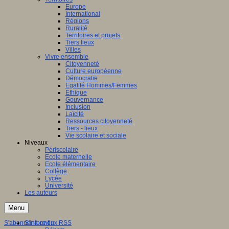
Europe
International
Régions
Ruralité
Territoires et projets
Tiers lieux
Villes
Vivre ensemble
Citoyenneté
Culture européenne
Démocratie
Egalité Hommes/Femmes
Ethique
Gouvernance
Inclusion
Laïcité
Ressources citoyenneté
Tiers - lieux
Vie scolaire et sociale
Niveaux
Périscolaire
Ecole maternelle
Ecole élémentaire
Collège
Lycée
Université
Les auteurs
Menu
S'abonner à ce flux RSS
S'informer