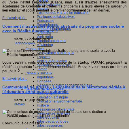
Fablab
du Lycée institut Lemonnier (Caen), mais aussi d’autres enseignants des
Géolocalisation
académies de Grenoble et Créteil. Ils ont permis à leurs élèves de garder un
Images
lien éducatif et social pendant le premier confinement de l’an dernier.
Les mondes virtuels en éducation
Pratiques collaboratives
En savoir plus...
Podcasting
Smartphones
Comment illustrer des points abstraits du programme scolaire
Tableaux numériques
avec la Réalité Augmentée ?
Tablettes
Web radio
mardi, 27 octobre 2020
Webdocumentaire
Technologies
eTwinning
Prospective
Ecosystème numérique
Espaces
Politique éducative
Louis Jeannin, vous êtes co-fondateur de la startup FOXAR, proposant la
Scénarios prospectifs
réalité augmentée dans le domaine éducatif. Pouvez-vous nous en dire un
Temps
peu plus ?
Réseaux sociaux
Algorithme
En savoir plus...
Données
Réseaux sociaux et champ scolaire
Communiqué de presse - Lancement de la plateforme dédiée à
Sélection de ressources
l'éducation artistique et culturelle
Bibliographies
Education artistique
mardi, 16 juin 2020
Education environnementale
Brèves
Histoire
Ressources citoyenneté
Ressources sciences
Sites éducatifs
Sites pédagogiques
Communiqué de presse -
Sites ressources