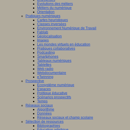
Evolutions des métiers
Métiers du numérique
Orientation
Pratiques numériques
Cartes heuristiques
Classes inversées
Environnement Numérique de Travail
Fablab
Géolocalisation
Images
Les mondes virtuels en éducation
Pratiques collaboratives
Podcasting
Smartphones
Tableaux numériques
Tablettes
Web radio
Webdocumentaire
eTwinning
Prospective
Ecosystème numérique
Espaces
Politique éducative
Scénarios prospectifs
Temps
Réseaux sociaux
Algorithme
Données
Réseaux sociaux et champ scolaire
Sélection de ressources
Bibliographies
Education artistique