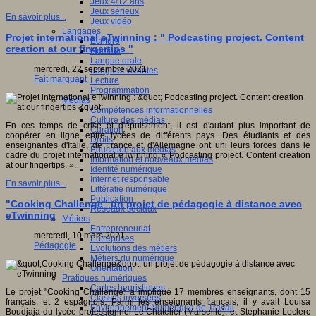
Jeux 4/12 ans
Jeux sérieux
En savoir plus...
Jeux vidéo
Langages
Projet international eTwinning : " Podcasting project. Content
Ecriture
creation at our fingertips "
Humour
Langue orale
mercredi, 22 septembre 2021
Langues vivantes
Fait marquant
Lecture
Programmation
Médias
Compétences informationnelles
Culture des médias
En ces temps de crise et d'épuisement, il est d'autant plus important de
Curation
coopérer en ligne entre lycées de différents pays. Des étudiants et des
Droits
enseignantes d'Italie, de France et d'Allemagne ont uni leurs forces dans le
Education aux médias
cadre du projet international eTwinning « Podcasting project. Content creation
Information et nouveaux médias
at our fingertips. ».
Identité numérique
Internet responsable
En savoir plus...
Littératie numérique
Publication
"Cooking Challenge" un projet de pédagogie à distance avec
Réseaux sociaux
eTwinning
Métiers
Entrepreneuriat
mercredi, 10 mars 2021
Entreprises
Pédagogie
Evolutions des métiers
Métiers du numérique
Orientation
Pratiques numériques
Cartes heuristiques
Le projet "Cooking Challenge" a impliqué 17 membres enseignants, dont 15
Classes inversées
français, et 2 espagnols. Parmi les enseignants français, il y avait Louisa
Environnement Numérique de Travail
Boudjaja du lycée professionnel Le Chatelier (Marseille), et Stéphanie Leclerc