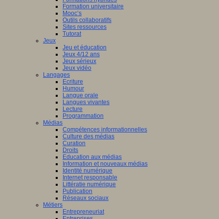
Formation universitaire
Mooc’s
Outils collaboratifs
Sites ressources
Tutorat
Jeux
Jeu et éducation
Jeux 4/12 ans
Jeux sérieux
Jeux vidéo
Langages
Ecriture
Humour
Langue orale
Langues vivantes
Lecture
Programmation
Médias
Compétences informationnelles
Culture des médias
Curation
Droits
Education aux médias
Information et nouveaux médias
Identité numérique
Internet responsable
Littératie numérique
Publication
Réseaux sociaux
Métiers
Entrepreneuriat
Entreprises