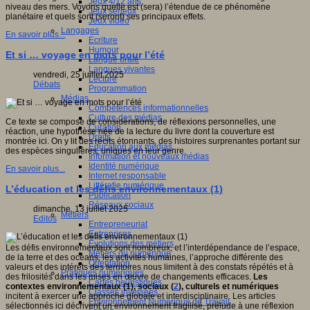
Jeux 4/12 ans
niveau des mers. Voyons quelle est (sera) l’étendue de ce phénomène
Jeux sérieux
planétaire et quels sont (seront) ses principaux effets.
Jeux vidéo
Langages
En savoir plus...
Ecriture
Humour
Et si … voyage en mots pour l’été
Langue orale
Langues vivantes
vendredi, 25 juillet 2025
Lecture
Débats
Programmation
Médias
Compétences informationnelles
Culture des médias
Ce texte se compose de considérations, de réflexions personnelles, une
Curation
réaction, une hypothèse née de la lecture du livre dont la couverture est
Droits
montrée ici. On y lit des récits étonnants, des histoires surprenantes portant sur
Education aux médias
des espèces singulières, uniques en leur genre.
Information et nouveaux médias
Identité numérique
En savoir plus...
Internet responsable
Littératie numérique
L’éducation et les défis environnementaux (1)
Publication
Réseaux sociaux
dimanche, 13 juillet 2025
Métiers
Editos
Entrepreneuriat
Entreprises
Evolutions des métiers
Les défis environnementaux sont nombreux, et l’interdépendance de l’espace,
Métiers du numérique
de la terre et des océans, les activités humaines, l’approche différente des
Orientation
valeurs et des intérêts des territoires nous limitent à des constats répétés et à
Pratiques numériques
des frilosités dans les mises en œuvre de changements efficaces.
Les
Cartes heuristiques
contextes environnementaux (1), sociaux (
2
), culturels et numériques
Classes inversées
incitent à exercer
une approche globale et interdisciplinaire. Les articles
Environnement Numérique de Travail
sélectionnés ici décrivent un environnement fragilisé, prélude à une réflexion