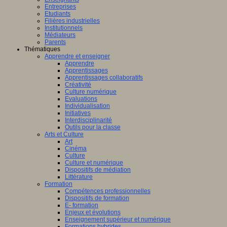
Entreprises
Etudiants
Filières industrielles
Institutionnels
Médiateurs
Parents
Thématiques
Apprendre et enseigner
Apprendre
Apprentissages
Apprentissages collaboratifs
Créativité
Culture numérique
Evaluations
Individualisation
Initiatives
Interdisciplinarité
Outils pour la classe
Arts et Culture
Art
Cinéma
Culture
Culture et numérique
Dispositifs de médiation
Littérature
Formation
Compétences professionnelles
Dispositifs de formation
E- formation
Enjeux et évolutions
Enseignement supérieur et numérique
Formations hybrides