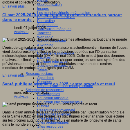
Fablab
globale et collective pour l'éducation.
Géolocalisation
En savoir plus...
Images
Les mondes virtuels en éducation
Climat 2025-2029 : températures extrêmes attendues partout
Pratiques collaboratives
dans le monde
Podcasting
Smartphones
lundi, 07 juillet 2025
Tableaux numériques
Analyses
Tablettes
Web radio
Webdocumentaire
eTwinning
L’épisode caniculaire que nous connaissons actuellement en Europe de l’ouest
Prospective
vient douloureusement illustrer les prévisions publiées par l’Organisation
Ecosystème numérique
météorologique mondiale (OMM) fin mai 2025. Cette mise à jour des données
Espaces
relatives au climat mondial, produite chaque année, est une une synthèse des
Politique éducative
prévisions annuelles et décennales mondiales provenant des centres
Scénarios prospectifs
mondiaux de production désignés par l’OMM
.
Temps
Réseaux sociaux
En savoir plus...
Algorithme
Données
Santé publique mondiale en 2025 : entre progrès et recul
Réseaux sociaux et champ scolaire
Sélection de ressources
mercredi, 04 juin 2025
Bibliographies
Analyses
Education artistique
Education environnementale
Histoire
Ressources citoyenneté
Dans le bilan annuel de la santé mondiale publié par l’Organisation Mondiale
Ressources sciences
de la Santé (OMS) en mai dernier, les statistiques et leur analyse nous éclaire
Sites éducatifs
sur les progrès autant que sur les reculs en matière de longévité et de santé
Sites pédagogiques
dans le monde en 2025.
Sites ressources