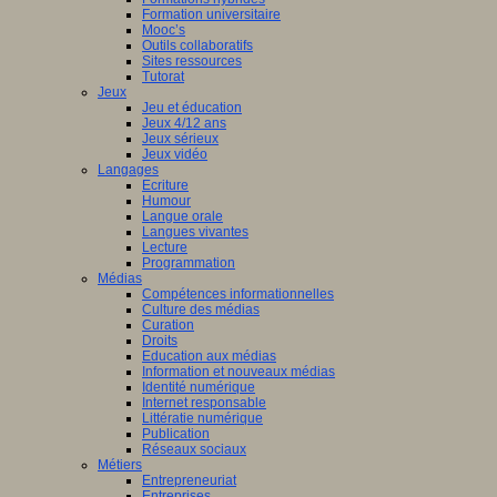
Formation universitaire
Mooc’s
Outils collaboratifs
Sites ressources
Tutorat
Jeux
Jeu et éducation
Jeux 4/12 ans
Jeux sérieux
Jeux vidéo
Langages
Ecriture
Humour
Langue orale
Langues vivantes
Lecture
Programmation
Médias
Compétences informationnelles
Culture des médias
Curation
Droits
Education aux médias
Information et nouveaux médias
Identité numérique
Internet responsable
Littératie numérique
Publication
Réseaux sociaux
Métiers
Entrepreneuriat
Entreprises