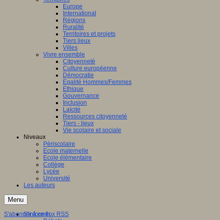
Europe
International
Régions
Ruralité
Territoires et projets
Tiers lieux
Villes
Vivre ensemble
Citoyenneté
Culture européenne
Démocratie
Egalité Hommes/Femmes
Ethique
Gouvernance
Inclusion
Laïcité
Ressources citoyenneté
Tiers - lieux
Vie scolaire et sociale
Niveaux
Périscolaire
Ecole maternelle
Ecole élémentaire
Collège
Lycée
Université
Les auteurs
Menu
S'abonner à ce flux RSS
S'informer