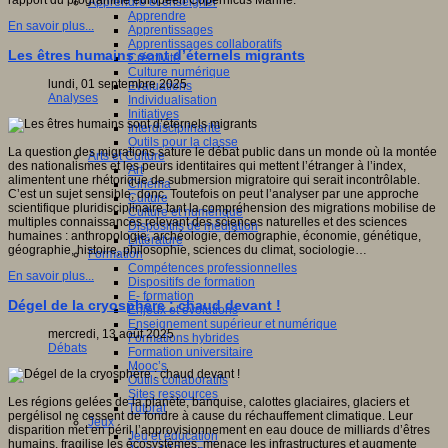
rapport du programme européen Copernicus Marine.
Apprendre et enseigner
Apprendre
En savoir plus...
Apprentissages
Apprentissages collaboratifs
Les êtres humains sont d’éternels migrants
Créativité
Culture numérique
lundi, 01 septembre 2025
Evaluations
Analyses
Individualisation
Initiatives
Interdisciplinarité
Outils pour la classe
La question des migrations sature le débat public dans un monde où la montée
Arts et Culture
des nationalismes et les peurs identitaires qui mettent l’étranger à l’index,
Art
alimentent une rhétorique de submersion migratoire qui serait incontrôlable.
Cinéma
C’est un sujet sensible, donc. Toutefois on peut l’analyser par une approche
Culture
scientifique pluridisciplinaire tant la compréhension des migrations mobilise de
Culture et numérique
multiples connaissances relevant des sciences naturelles et des sciences
Dispositifs de médiation
humaines : anthropologie, archéologie, démographie, économie, génétique,
Littérature
géographie, histoire, philosophie, sciences du climat, sociologie…
Formation
Compétences professionnelles
En savoir plus...
Dispositifs de formation
E- formation
Dégel de la cryosphère : chaud devant !
Enjeux et évolutions
Enseignement supérieur et numérique
mercredi, 13 août 2025
Formations hybrides
Débats
Formation universitaire
Mooc’s
Outils collaboratifs
Sites ressources
Les régions gelées de la planète, banquise, calottes glaciaires, glaciers et
Tutorat
pergélisol ne cessent de fondre à cause du réchauffement climatique. Leur
Jeux
disparition met en péril l’approvisionnement en eau douce de milliards d’êtres
Jeu et éducation
humains, fragilise les écosystèmes, menace les infrastructures et augmente