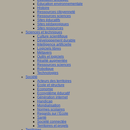
Education environnementale
Histoire
Ressources citoyenneté
Ressources sciences
Sites éducatifs
Sites pédagogiques
Sites ressources
Sciences et techniques
Culture scientifique
Développement durable
Intelligence artificielle
Logiciels libres
Métavers
Outils et logiciels
Réalité augmentée
Ressources sciences
Robotique
Technologies
Société
Acteurs des territoires
Ecole et structure
Economie
Ecosystème éducatif
Génération internet
Handicap
Mondialisation
Normes scolaires
Regards sur l’Ecole
Santé
Société connectée
Territoires et projets
Territoires