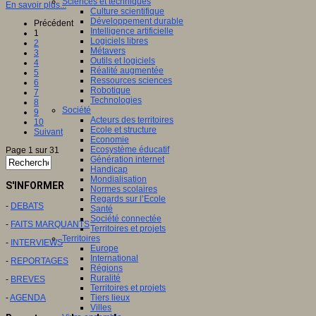
Sciences et techniques
En savoir plus...
Culture scientifique
Développement durable
Précédent
Intelligence artificielle
1
Logiciels libres
2
Métavers
3
Outils et logiciels
4
Réalité augmentée
5
Ressources sciences
6
Robotique
7
Technologies
8
Société
9
Acteurs des territoires
10
Ecole et structure
Suivant
Economie
Ecosystème éducatif
Page 1 sur 31
Génération internet
Handicap
Mondialisation
S'INFORMER
Normes scolaires
Regards sur l’Ecole
-
DEBATS
Santé
Société connectée
-
FAITS MARQUANTS
Territoires et projets
Territoires
-
INTERVIEWS
Europe
International
-
REPORTAGES
Régions
Ruralité
-
BREVES
Territoires et projets
-
AGENDA
Tiers lieux
Villes