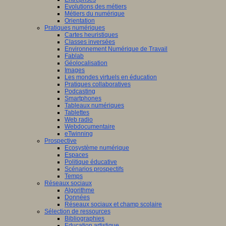
Evolutions des métiers
Métiers du numérique
Orientation
Pratiques numériques
Cartes heuristiques
Classes inversées
Environnement Numérique de Travail
Fablab
Géolocalisation
Images
Les mondes virtuels en éducation
Pratiques collaboratives
Podcasting
Smartphones
Tableaux numériques
Tablettes
Web radio
Webdocumentaire
eTwinning
Prospective
Ecosystème numérique
Espaces
Politique éducative
Scénarios prospectifs
Temps
Réseaux sociaux
Algorithme
Données
Réseaux sociaux et champ scolaire
Sélection de ressources
Bibliographies
Education artistique