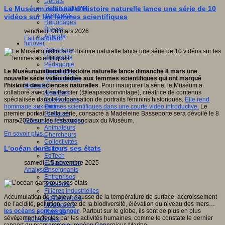
Débats
Faits marquants
Le Muséum national d’Histoire naturelle lance une série de 10
Interviews
vidéos sur les femmes scientifiques
Reportages
Brèves
vendredi, 06 mars 2026
Agenda
Fait marquant
Innover
Didactique
Dispositifs
Pédagogie
Recherche
Le Muséum national d’Histoire naturelle lance dimanche 8 mars une
Technologies
nouvelle série vidéo dédiée aux femmes scientifiques qui ont marqué
Savoir(s)
l’histoire des sciences naturelles
. Pour inaugurer la série, le Muséum a
Analyses
collaboré avec Léa Barbier (@leapassionvintage), créatrice de contenus
Conférences
spécialisée dans la vulgarisation de portraits féminins historiques.
Elle rend
Outils
hommage aux femmes scientifiques dans une courte vidéo introductive.
Le
Pratiques
premier portrait de la série, consacré à Madeleine Basseporte sera dévoilé le 8
Acteurs de l'éducation
mars 2026 sur les réseaux sociaux du Muséum.
Animateurs
En savoir plus...
Chercheurs
Collectivités
L’océan dans tous ses états
Editeurs
EdTech
Encadrement
samedi, 15 novembre 2025
Enseignants
Analyses
Entreprises
Etudiants
Filières industrielles
Accumulation de chaleur, hausse de la température de surface, accroissement
Institutionnels
de l’acidité, pollution, perte de la biodiversité, élévation du niveau des mers…
Médiateurs
les océans sont en danger
. Partout sur le globe, ils sont de plus en plus
Parents
sévèrement affectés par les activités humaines, comme le constate le dernier
Thématiques