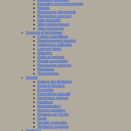
Education environnementale
Histoire
Ressources citoyenneté
Ressources sciences
Sites éducatifs
Sites pédagogiques
Sites ressources
Sciences et techniques
Culture scientifique
Développement durable
Intelligence artificielle
Logiciels libres
Métavers
Outils et logiciels
Réalité augmentée
Ressources sciences
Robotique
Technologies
Société
Acteurs des territoires
Ecole et structure
Economie
Ecosystème éducatif
Génération internet
Handicap
Mondialisation
Normes scolaires
Regards sur l’Ecole
Santé
Société connectée
Territoires et projets
Territoires