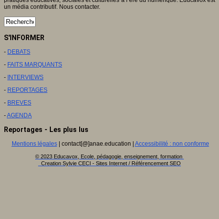
un média contributif. Nous contacter.
S'INFORMER
-
DEBATS
-
FAITS MARQUANTS
-
INTERVIEWS
-
REPORTAGES
-
BREVES
-
AGENDA
Reportages - Les plus lus
Mentions légales
| contact[@]anae.education |
Accessibilité : non conforme
© 2023 Educavox, Ecole, pédagogie, enseignement, formation
Creation Sylvie CECI - Sites Internet / Référencement SEO