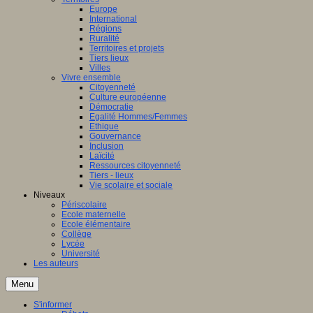
Europe
International
Régions
Ruralité
Territoires et projets
Tiers lieux
Villes
Vivre ensemble
Citoyenneté
Culture européenne
Démocratie
Egalité Hommes/Femmes
Ethique
Gouvernance
Inclusion
Laïcité
Ressources citoyenneté
Tiers - lieux
Vie scolaire et sociale
Niveaux
Périscolaire
Ecole maternelle
Ecole élémentaire
Collège
Lycée
Université
Les auteurs
Menu
S'informer