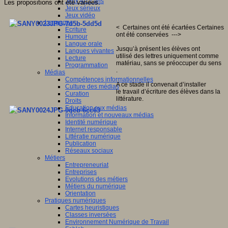
Jeux 4/12 ans
Les proposition
s ont été variées
.
Jeux sérieux
Jeux vidéo
Langages
< Certaines ont été écartées Certaines
Ecriture
ont été conservées --->
Humour
Langue orale
Jusqu’à présent les élèves ont
Langues vivantes
utilisé des lettres uniquement comme
Lecture
matériau, sans se préoccuper du sens
Programmation
.
Médias
Compétences informationnelles
A ce stade il convenait d’installer
Culture des médias
le travail d’écriture des élèves dans la
Curation
littérature.
Droits
Education aux médias
Information et nouveaux médias
Identité numérique
Internet responsable
Littératie numérique
Publication
Réseaux sociaux
Métiers
Entrepreneuriat
Entreprises
Evolutions des métiers
Métiers du numérique
Orientation
Pratiques numériques
Cartes heuristiques
Classes inversées
Environnement Numérique de Travail