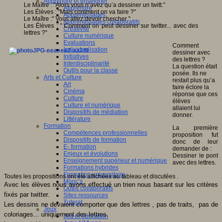
Apprendre et enseigner
Le Maître : "Alors vous n’avez qu’a dessiner un twitt."
Apprendre
Les Élèves : "Mais comment on va faire ?"
Apprentissages
Le Maître :" Vous allez devoir chercher "
Apprentissages collaboratifs
Les Élèves : " Comment on peut dessiner sur twitter... avec des
Créativité
lettres ?"
Culture numérique
Evaluations
Comment
Individualisation
dessiner avec
Initiatives
des lettres ?
Interdisciplinarité
La question était
Outils pour la classe
posée. Ils ne
Arts et Culture
restait plus qu’a
Art
faire éclore la
Cinéma
réponse que ces
Culture
élèves
Culture et numérique
allaient lui
Dispositifs de médiation
donner.
Littérature
Formation
La première
Compétences professionnelles
proposition fut
Dispositifs de formation
donc de leur
E- formation
demander de :
Enjeux et évolutions
Dessiner le pont
Enseignement supérieur et numérique
avec des lettres.
Formations hybrides
Formation universitaire
Toutes les propositions ont été affichées au tableau et discutées .
Mooc’s
Avec les élèves nous avons
effectué
un trien nous
basant sur les critères
Outils collaboratifs
fixés par twitter.
Sites ressources
Tutorat
Les dess
ins
ne devaient comp
orter que des lettres , pas de traits
,
pas de
Jeux
coloriages... uniquement des lettres.
Jeu et éducation