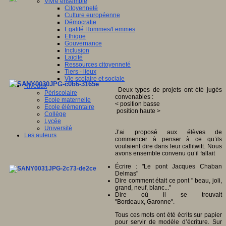
Vivre ensemble
Citoyenneté
Culture européenne
Démocratie
Egalité Hommes/Femmes
Ethique
Gouvernance
Inclusion
Laïcité
Ressources citoyenneté
Tiers - lieux
Vie scolaire et sociale
Niveaux
Deux types de projets ont été jugés
Périscolaire
convenables :
Ecole maternelle
< position basse
Ecole élémentaire
position haute >
Collège
Lycée
Université
J’ai proposé aux élèves de
Les auteurs
commencer à penser à ce qu’ils
voulaient dire dans leur callitwitt. Nous
avons ensemble convenu qu’il fallait
Écrire : "Le pont Jacques Chaban
Delmas"
Dire comment était ce pont " beau, joli,
grand, neuf, blanc..."
Dire où il se trouvait
"Bordeaux, Garonne".
Tous ces mots ont été écrits sur papier
pour servir de modèle d’écriture. Sur