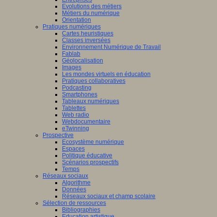
Evolutions des métiers
Métiers du numérique
Orientation
Pratiques numériques
Cartes heuristiques
Classes inversées
Environnement Numérique de Travail
Fablab
Géolocalisation
Images
Les mondes virtuels en éducation
Pratiques collaboratives
Podcasting
Smartphones
Tableaux numériques
Tablettes
Web radio
Webdocumentaire
eTwinning
Prospective
Ecosystème numérique
Espaces
Politique éducative
Scénarios prospectifs
Temps
Réseaux sociaux
Algorithme
Données
Réseaux sociaux et champ scolaire
Sélection de ressources
Bibliographies
Education artistique