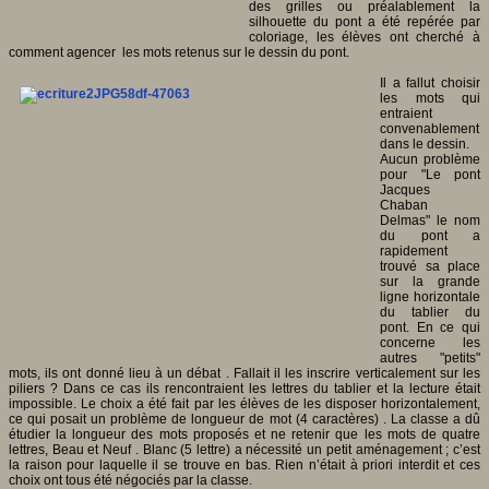
des grilles ou préalablement la
silhouette du pont a été repérée par
coloriage, les élèves ont cherché à
comment agencer les mots retenus sur le dessin du pont.
Il a fallut choisir
les mots qui
entraient
convenablement
dans le dessin.
Aucun problème
pour "Le pont
Jacques
Chaban
Delmas" le nom
du pont a
rapidement
trouvé sa place
sur la grande
ligne horizontale
du tablier du
pont. En ce qui
concerne les
autres "petits"
mots, ils ont donné lieu à un débat . Fallait il les inscrire verticalement sur les
piliers ? Dans ce cas ils rencontraient les lettres du tablier et la lecture était
impossible. Le choix a été fait par les élèves de les disposer horizontalement,
ce qui posait un problème de longueur de mot (4 caractères) . La classe a dû
étudier la longueur des mots proposés et ne retenir que les mots de quatre
lettres, Beau et Neuf . Blanc (5 lettre) a nécessité un petit aménagement ; c’est
la raison pour laquelle il se trouve en bas. Rien n’était à priori interdit et ces
choix ont tous été négociés par la classe.