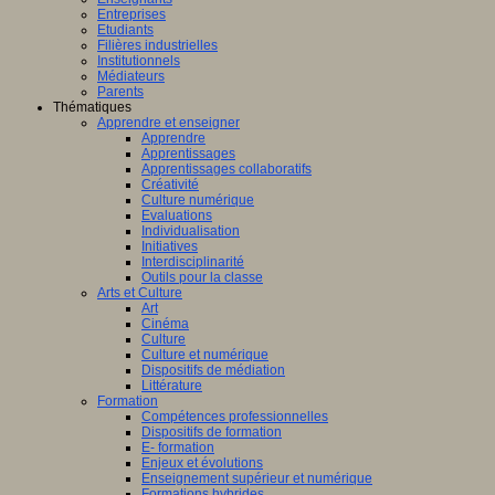
Entreprises
Etudiants
Filières industrielles
Institutionnels
Médiateurs
Parents
Thématiques
Apprendre et enseigner
Apprendre
Apprentissages
Apprentissages collaboratifs
Créativité
Culture numérique
Evaluations
Individualisation
Initiatives
Interdisciplinarité
Outils pour la classe
Arts et Culture
Art
Cinéma
Culture
Culture et numérique
Dispositifs de médiation
Littérature
Formation
Compétences professionnelles
Dispositifs de formation
E- formation
Enjeux et évolutions
Enseignement supérieur et numérique
Formations hybrides