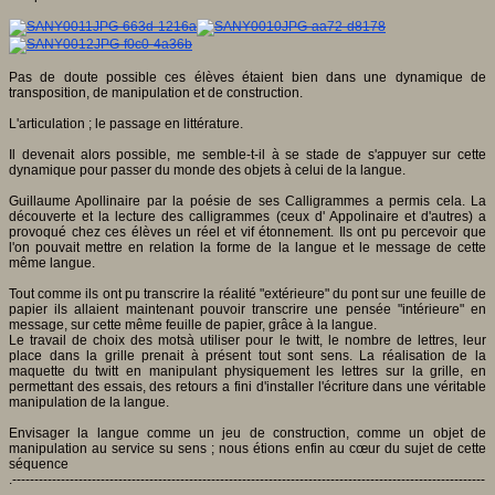
Pas de doute possible ces élèves étaient bien dans une dynamique de
transposition, de manipulation et de construction.
L'articulation ; le passage en littérature.
Il devenait alors possible, me semble-t-il à se stade de s'appuyer sur cette
dynamique pour passer du monde des objets à celui de la langue.
Guillaume Apollinaire par la poésie de ses Calligrammes a permis cela. La
découverte et la lecture des calligrammes (ceux d' Appolinaire et d'autres) a
provoqué chez ces élèves un réel et vif étonnement. Ils ont pu percevoir que
l'on pouvait mettre en relation la forme de la langue et le message de cette
même langue.
Tout comme ils ont pu transcrire la réalité "extérieure" du pont sur une feuille de
papier ils allaient maintenant pouvoir transcrire une pensée "intérieure" en
message, sur cette même feuille de papier, grâce à la langue.
Le travail de choix des motsà utiliser pour le twitt, le nombre de lettres, leur
place dans la grille prenait à présent tout sont sens. La réalisation de la
maquette du twitt en manipulant physiquement les lettres sur la grille, en
permettant des essais, des retours a fini d'installer l'écriture dans une véritable
manipulation de la langue.
Envisager la langue comme un jeu de construction, comme un objet de
manipulation au service su sens ; nous étions enfin au cœur du sujet de cette
séquence
.-----------------------------------------------------------------------------------------------------------
-----