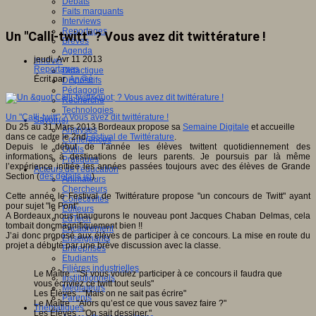
Débats
Faits marquants
Interviews
Reportages
Un "Calli-twitt" ? Vous avez dit twittérature !
Brèves
Agenda
jeudi, Avr 11 2013
Innover
Reportages
Didactique
Écrit par
An@é
Dispositifs
Pédagogie
Recherche
Technologies
Un "Calli-twitt" ? Vous avez dit twittérature !
Savoir(s)
Du 25 au 31 Mars 2013 Bordeaux propose sa
Semaine Digitale
et accueille
Analyses
dans ce cadre le 2nd
Festival de Twittérature
.
Conférences
Depuis le début de l’année les élèves twittent quotidiennement des
Outils
informations à destinations de leurs parents. Je poursuis par là même
Pratiques
l’expérience initiée les années passées toujours avec des élèves de Grande
Acteurs de l'éducation
Section (
des détails ici
).
Animateurs
Chercheurs
Cette année le Festival de Twittérature propose "un concours de Twitt" ayant
Collectivités
pour sujet "le Pont"
Editeurs
A Bordeaux nous inaugurons le nouveau pont Jacques Chaban Delmas, cela
EdTech
tombait doncmagnifiquement bien !!
Encadrement
J’ai donc proposé aux élèves de participer à ce concours. La mise en route du
Enseignants
projet a débuté par une brève discussion avec la classe.
Entreprises
Etudiants
Filières industrielles
Le Maître : "Si vous voulez participer à ce concours il faudra que
Institutionnels
vous écriviez ce twitt tout seuls"
Médiateurs
Les Élèves : "Mais on ne sait pas écrire"
Parents
Le Maître : "Alors qu’est ce que vous savez faire ?"
Thématiques
Les Élèves : "On sait dessiner."