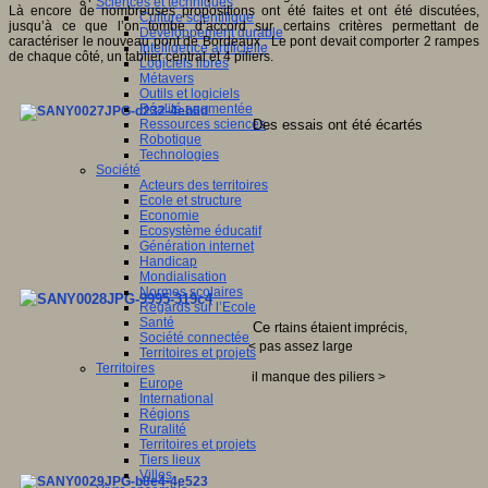
Sciences et techniques
Là encore de nombreuses propositions ont été faites et ont été discutées,
Culture scientifique
jusqu’à ce que l’on tombe d’accord sur certains critères permettant de
Développement durable
caractériser le nouveau pont de Bordeaux . Le pont devait comporter 2 rampes
Intelligence artificielle
de chaque côté, un tablier central et 4 piliers.
Logiciels libres
Métavers
Outils et logiciels
Réalité augmentée
Des essais ont été écartés
Ressources sciences
Robotique
Technologies
Société
Acteurs des territoires
Ecole et structure
Economie
Ecosystème éducatif
Génération internet
Handicap
Mondialisation
Normes scolaires
Regards sur l’Ecole
Santé
Ce
rtains étaient imprécis,
Société connectée
< pas assez large
Territoires et projets
Territoires
il manque des piliers >
Europe
International
Régions
Ruralité
Territoires et projets
Tiers lieux
Villes