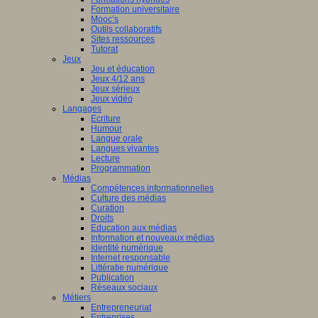
Formation universitaire
Mooc’s
Outils collaboratifs
Sites ressources
Tutorat
Jeux
Jeu et éducation
Jeux 4/12 ans
Jeux sérieux
Jeux vidéo
Langages
Ecriture
Humour
Langue orale
Langues vivantes
Lecture
Programmation
Médias
Compétences informationnelles
Culture des médias
Curation
Droits
Education aux médias
Information et nouveaux médias
Identité numérique
Internet responsable
Littératie numérique
Publication
Réseaux sociaux
Métiers
Entrepreneuriat
Entreprises