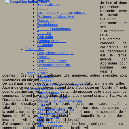
Fablab
Je leur ai donc
Géolocalisation
proposéune
Images
rencontre avec
Les mondes virtuels en éducation
le travail de
Pratiques collaboratives
Guillaume
Podcasting
Apollinaire et
Smartphones
ses
Tableaux numériques
"Calligrammes"
Tablettes
(1918).
Web radio
Calligramme
Webdocumentaire
composé de
eTwinning
calligraphie et
Prospective
de idéogramme
Ecosystème numérique
est le terme
Espaces
inventé par
Politique éducative
Apollinaire pour
Scénarios prospectifs
nommer ces
Temps
dessins
Réseaux sociaux
poèmes ; ces poèmes graphiques .De nombreux autres exemples sont
Algorithme
disponibles sur internet
Données
De là est nait le terme de "Calli-twitt" composition de Calligramme et de Twitter.
Réseaux sociaux et champ scolaire
A partir de ce moment les élèves avaient donc à composer un " Callitwitt " ; petit
Sélection de ressources
poème dessiné sur twitter. Il était important de proposer cette étape avant de
Bibliographies
commencer le réel travail d’écriture, il fallait à ce moment structurer l’activité et
Education artistique
l’inscrire dans la langue.
Education environnementale
L’activité d’écriture devait s’inscrire dans un cadre qu’il a
Histoire
fallut déterminer plus précisément en fonction des contraintes de
Ressources citoyenneté
la publication sur twitter. . Pour cela j’ai proposé une grille composée de 4
Ressources sciences
lignes de 30 carrés (120 caractères) dans laquelle ils allaient devoir
Sites éducatifs
inscrire leur twitt. (au centre de l’image ci dessus).
Sites pédagogiques
J’ai proposé aux élèves de faire des recherches graphiques pour trouver
Sites ressources
comment ont pouvait dessiner ce pont dans la grille twitter.