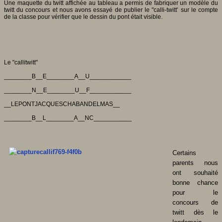
Une maquette du twitt affichée au tableau a permis de fabriquer un modèle du
twitt du concours et nous avons essayé de publier le "calli-twitt’ sur le compte
de la classe pour vérifier que
le dessin du pont était visible.
Le "callitwitt"
________B__E________A__U____________
________N__E________U__F____________
__LEPONTJACQUESCHABANDELMAS__
________B__L________A__NC___________
Certains
parents nous
ont souhaité
bonne chance
pour le
concours de
twitt dès le