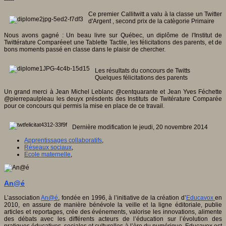
Ce premier Callitwitt a valu à la classe un Twitter
d'Argent , second prix de la catègorie Primaire
Nous avons gagné : Un beau livre sur Québec, un diplôme de l'Institut de
Twittérature Comparéeet une Tablette Tactile, les félicitations des parents, et de
bons moments passé en classe dans le plaisir de chercher.
Les résultats du concours de Twitts
Quelques félicitations des parents
Un grand merci à Jean Michel Leblanc @centquarante et Jean Yves Féchette
@pierrepaulpleau les deuyx présdents des Instituts de Twitérature Comparée
pour ce concours qui permis la mise en place de ce travail.
Dernière modification le jeudi, 20 novembre 2014
Apprentissages collaboratifs
,
Réseaux sociaux
,
Ecole maternelle
,
An@é
L’association
An@é
, fondée en 1996, à l’initiative de la création d’
Educavox
en
2010, en assure de manière bénévole la veille et la ligne éditoriale, publie
articles et reportages, crée des événements, valorise les innovations, alimente
des débats avec les différents acteurs de l’éducation sur l’évolution des
pratiques éducatives, sociales et culturelles à l’ère du numérique. Educavox est