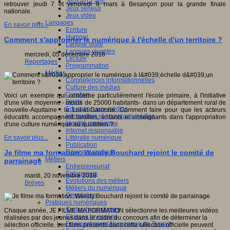
Jeux 4/12 ans
retrouver jeudi 7 et vendredi 8 mars à Besançon pour la grande finale
Jeux sérieux
nationale.
Jeux vidéo
Langages
En savoir plus...
Ecriture
Humour
Comment s'approprier le numérique à l'échelle d'un territoire ?
Langue orale
Langues vivantes
mercredi, 05 décembre 2018
Lecture
Reportages
Programmation
Médias
Compétences informationnelles
Culture des médias
Curation
Voici un exemple qui concerne particulièrement l'école primaire, à l'initiative
Droits
d'une ville moyenne - moins de 25000 habitants- dans un département rural de
Education aux médias
nouvelle-Aquitaine : le Lot-et-Garonne. Comment faire pour que les acteurs
Information et nouveaux médias
éducatifs accompagnent familles, enfants et enseignants dans l'appropriation
Identité numérique
d'une culture numérique au quotidien ?
Internet responsable
Littératie numérique
En savoir plus...
Publication
Réseaux sociaux
Je filme ma formation: Wendy Bouchard rejoint le comité de
Métiers
parrainage
Entrepreneuriat
Entreprises
mardi, 20 novembre 2018
Evolutions des métiers
Brèves
Métiers du numérique
Orientation
Pratiques numériques
Cartes heuristiques
Chaque année, JE FILME MA FORMATION sélectionne les meilleures vidéos
Classes inversées
réalisées par des jeunes dans le cadre du concours afin de déterminer la
Environnement Numérique de Travail
sélection officielle. Les films présents dans cette sélection officielle peuvent