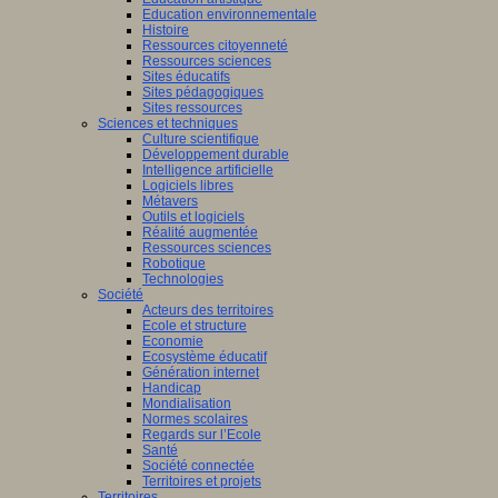
Education environnementale
Histoire
Ressources citoyenneté
Ressources sciences
Sites éducatifs
Sites pédagogiques
Sites ressources
Sciences et techniques
Culture scientifique
Développement durable
Intelligence artificielle
Logiciels libres
Métavers
Outils et logiciels
Réalité augmentée
Ressources sciences
Robotique
Technologies
Société
Acteurs des territoires
Ecole et structure
Economie
Ecosystème éducatif
Génération internet
Handicap
Mondialisation
Normes scolaires
Regards sur l’Ecole
Santé
Société connectée
Territoires et projets
Territoires