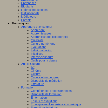
Entreprises
Etudiants
Filières industrielles
Institutionnels
Médiateurs
Parents
Thématiques
Apprendre et enseigner
Apprendre
Apprentissages
Apprentissages collaboratifs
Créativité
Culture numérique
Evaluations
Individualisation
Initiatives
Interdisciplinarité
Outils pour la classe
Arts et Culture
Art
Cinéma
Culture
Culture et numérique
Dispositifs de médiation
Littérature
Formation
Compétences professionnelles
Dispositifs de formation
E- formation
Enjeux et évolutions
Enseignement supérieur et numérique
Formations hybrides