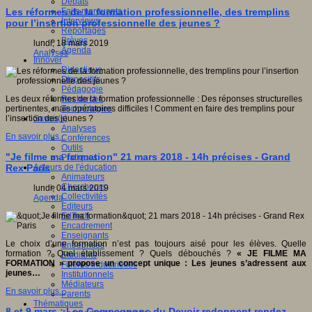
Débats
Faits marquants
Les réformes de la formation professionnelle, des tremplins
Interviews
pour l’insertion professionnelle des jeunes ?
Reportages
Brèves
lundi, 18 mars 2019
Agenda
Analyses
Innover
Didactique
Dispositifs
Pédagogie
Recherche
Les deux réformes de la formation professionnelle : Des réponses structurelles
Technologies
pertinentes, mais opératoires difficiles ! Comment en faire des tremplins pour
Savoir(s)
l’insertion des jeunes ?
Analyses
En savoir plus...
Conférences
Outils
"Je filme ma formation" 21 mars 2018 - 14h précises - Grand
Pratiques
Acteurs de l'éducation
Rex Paris
Animateurs
Chercheurs
lundi, 04 mars 2019
Collectivités
Agenda
Editeurs
EdTech
Encadrement
Enseignants
Le choix d’une formation n’est pas toujours aisé pour les élèves. Quelle
Entreprises
formation ? Quel établissement ? Quels débouchés ?
« JE FILME MA
Etudiants
FORMATION » propose un concept unique : Les jeunes s’adressent aux
Filières industrielles
jeunes…
Institutionnels
Médiateurs
En savoir plus...
Parents
Thématiques
8 et 9 mars : Les Compagnons du Devoir redonnent rendez-