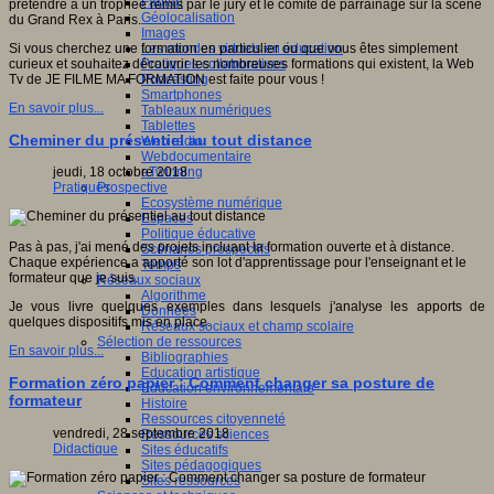
Fablab
prétendre à un trophée remis par le jury et le comité de parrainage sur la scène
Géolocalisation
du Grand Rex à Paris.
Images
Les mondes virtuels en éducation
Si vous cherchez une formation en particulier ou que vous êtes simplement
Pratiques collaboratives
curieux et souhaitez découvrir les nombreuses formations qui existent, la Web
Podcasting
Tv de JE FILME MA FORMATION est faite pour vous !
Smartphones
En savoir plus...
Tableaux numériques
Tablettes
Cheminer du présentiel au tout distance
Web radio
Webdocumentaire
eTwinning
jeudi, 18 octobre 2018
Prospective
Pratiques
Ecosystème numérique
Espaces
Politique éducative
Pas à pas, j'ai mené des projets incluant la formation ouverte et à distance.
Scénarios prospectifs
Chaque expérience a apporté son lot d'apprentissage pour l'enseignant et le
Temps
formateur que je suis.
Réseaux sociaux
Algorithme
Je vous livre quelques exemples dans lesquels j'analyse les apports de
Données
quelques dispositifs mis en place.
Réseaux sociaux et champ scolaire
Sélection de ressources
En savoir plus...
Bibliographies
Education artistique
Formation zéro papier : Comment changer sa posture de
Education environnementale
formateur
Histoire
Ressources citoyenneté
vendredi, 28 septembre 2018
Ressources sciences
Didactique
Sites éducatifs
Sites pédagogiques
Sites ressources