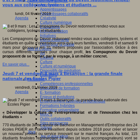
Apprendre et enseigner
vous aux collégiens, lycéens et étudiants ...
Apprendre
Apprentissages
Apprentissages collaboratifs
lundi, 04 février 2019
Créativité
Agenda
Culture numérique
Evaluations
Individualisation
Initiatives
Les Compagnons du Devoir redonnent rendez-vous aux collégiens, lycéens et
Interdisciplinarité
étudiants en quête d’orientation ainsi qu'à leurs familles, vendredi 8 et samedi 9
Outils pour la classe
mars pour découvrir les 31 métiers proposés par l'association. Grâce à des
Arts et Culture
cursus différents, pensés pour chaque profil,
les Compagnons du Devoir
Art
proposent de se former, par le voyage, à un métier concret.
Cinéma
Culture
En savoir plus...
Culture et numérique
Dispositifs de médiation
Jeudi 7 et vendredi 8 mars à Besançon : la grande finale
Littérature
nationale des Ecoles Pigier
Formation
Compétences professionnelles
vendredi, 01 février 2019
Dispositifs de formation
Agenda
E- formation
Enjeux et évolutions
Enseignement supérieur et numérique
Formations hybrides
Formation universitaire
« Développer la culture de l'entrepreneuriat et de l'innovation chez les
Mooc’s
étudiants »
Outils collaboratifs
Sites ressources
770 étudiants de 3ème année de Bachelor en Management d'Entreprise des 24
Tutorat
écoles PIGIER en France travaillent depuis octobre 2018 pour créer et lancer
Jeux
un nouveau produit ou service innovant sur le marché français. Au total, 115
Jeu et éducation
étudiants finalistes représentant 24 villes (et leurs accompagnateurs) vont se