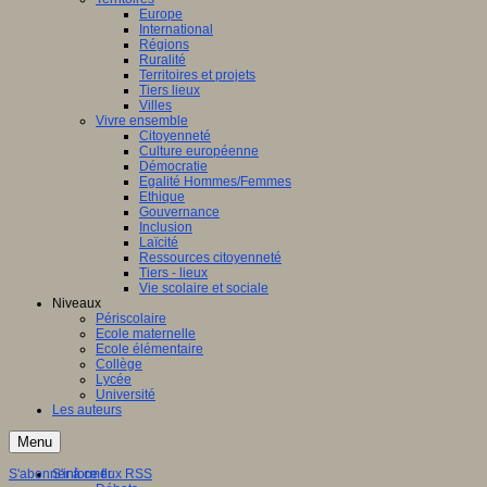
Europe
International
Régions
Ruralité
Territoires et projets
Tiers lieux
Villes
Vivre ensemble
Citoyenneté
Culture européenne
Démocratie
Egalité Hommes/Femmes
Ethique
Gouvernance
Inclusion
Laïcité
Ressources citoyenneté
Tiers - lieux
Vie scolaire et sociale
Niveaux
Périscolaire
Ecole maternelle
Ecole élémentaire
Collège
Lycée
Université
Les auteurs
Menu
S'abonner à ce flux RSS
S'informer