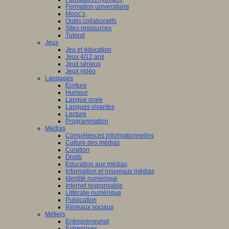
Formation universitaire
Mooc’s
Outils collaboratifs
Sites ressources
Tutorat
Jeux
Jeu et éducation
Jeux 4/12 ans
Jeux sérieux
Jeux vidéo
Langages
Ecriture
Humour
Langue orale
Langues vivantes
Lecture
Programmation
Médias
Compétences informationnelles
Culture des médias
Curation
Droits
Education aux médias
Information et nouveaux médias
Identité numérique
Internet responsable
Littératie numérique
Publication
Réseaux sociaux
Métiers
Entrepreneuriat
Entreprises