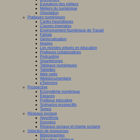
Evolutions des métiers
Métiers du numérique
Orientation
Pratiques numériques
Cartes heuristiques
Classes inversées
Environnement Numérique de Travail
Fablab
Géolocalisation
Images
Les mondes virtuels en éducation
Pratiques collaboratives
Podcasting
Smartphones
Tableaux numériques
Tablettes
Web radio
Webdocumentaire
eTwinning
Prospective
Ecosystème numérique
Espaces
Politique éducative
Scénarios prospectifs
Temps
Réseaux sociaux
Algorithme
Données
Réseaux sociaux et champ scolaire
Sélection de ressources
Bibliographies
Education artistique