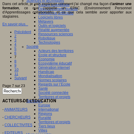
Sciences et techniques
Dans cet article, je vais expliquer comment j'ai changé ma façon d'
animer une
Culture scientifique
formation
, ce que j'appelle un EPAC (Environnement Personnel
Développement durable
d'Apprentissages collaboratifs), et ce que cela semble avoir apporter aux
Intelligence artificielle
stagiaires.
Logiciels libres
Métavers
En savoir plus...
Outils et logiciels
Réalité augmentée
Précédent
Ressources sciences
2
Robotique
3
Technologies
4
Société
5
Acteurs des territoires
6
Ecole et structure
7
Economie
8
Ecosystème éducatif
9
Génération internet
10
Handicap
11
Mondialisation
Suivant
Normes scolaires
Regards sur l’Ecole
Page 7 sur 23
Santé
Société connectée
Territoires et projets
ACTEURS DE L'EDUCATION
Territoires
Europe
-
ANIMATEURS
International
Régions
-
CHERCHEURS
Ruralité
Territoires et projets
-
COLLECTIVITES
Tiers lieux
Villes
-
EDITEURS