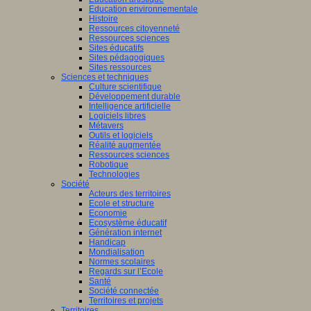
Education environnementale
Histoire
Ressources citoyenneté
Ressources sciences
Sites éducatifs
Sites pédagogiques
Sites ressources
Sciences et techniques
Culture scientifique
Développement durable
Intelligence artificielle
Logiciels libres
Métavers
Outils et logiciels
Réalité augmentée
Ressources sciences
Robotique
Technologies
Société
Acteurs des territoires
Ecole et structure
Economie
Ecosystème éducatif
Génération internet
Handicap
Mondialisation
Normes scolaires
Regards sur l’Ecole
Santé
Société connectée
Territoires et projets
Territoires