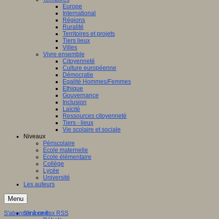
Europe
International
Régions
Ruralité
Territoires et projets
Tiers lieux
Villes
Vivre ensemble
Citoyenneté
Culture européenne
Démocratie
Egalité Hommes/Femmes
Ethique
Gouvernance
Inclusion
Laïcité
Ressources citoyenneté
Tiers - lieux
Vie scolaire et sociale
Niveaux
Périscolaire
Ecole maternelle
Ecole élémentaire
Collège
Lycée
Université
Les auteurs
Menu
S'abonner à ce flux RSS
S'informer