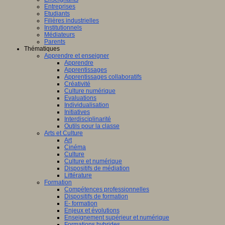
Entreprises
Etudiants
Filières industrielles
Institutionnels
Médiateurs
Parents
Thématiques
Apprendre et enseigner
Apprendre
Apprentissages
Apprentissages collaboratifs
Créativité
Culture numérique
Evaluations
Individualisation
Initiatives
Interdisciplinarité
Outils pour la classe
Arts et Culture
Art
Cinéma
Culture
Culture et numérique
Dispositifs de médiation
Littérature
Formation
Compétences professionnelles
Dispositifs de formation
E- formation
Enjeux et évolutions
Enseignement supérieur et numérique
Formations hybrides