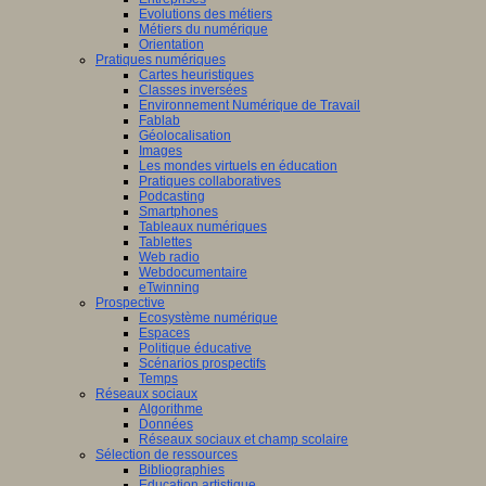
Evolutions des métiers
Métiers du numérique
Orientation
Pratiques numériques
Cartes heuristiques
Classes inversées
Environnement Numérique de Travail
Fablab
Géolocalisation
Images
Les mondes virtuels en éducation
Pratiques collaboratives
Podcasting
Smartphones
Tableaux numériques
Tablettes
Web radio
Webdocumentaire
eTwinning
Prospective
Ecosystème numérique
Espaces
Politique éducative
Scénarios prospectifs
Temps
Réseaux sociaux
Algorithme
Données
Réseaux sociaux et champ scolaire
Sélection de ressources
Bibliographies
Education artistique