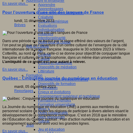
Apprendre et enseigner
En savoir plus...
Apprendre
Apprentissages
Pour l’ouverture d’une cité des langues de France
Apprentissages collaboratifs
Créativité
lundi, 11 décembre 2023
Culture numérique
Brèves
Evaluations
Individualisation
Initiatives
Interdisciplinarité
Dans une période qui se traduit par le règne effréné des valeurs de l’argent,
Outils pour la classe
l’on peut se réjouir de l’ouverture d’un centre culturel de l’envergure de la cité
Arts et Culture
internationale de la langue française. Inaugurée le 30 octobre 2023 à Villers-
Art
Cotterêts, au nord de Paris, celle-ci se donne pour objectif de conjuguer langue
Cinéma
française et cultures de la francophonie, dans un même élan universaliste.
Culture
L’ambiguïté de ce projet est pour autant à relever.
Culture et numérique
Dispositifs de médiation
En savoir plus...
Littérature
Formation
Québec : Cinquième journée du numérique en éducation
Compétences professionnelles
Dispositifs de formation
mardi, 05 décembre 2023
E- formation
Reportages
Enjeux et évolutions
Enseignement supérieur et numérique
Formations hybrides
Formation universitaire
La Journée du numérique en éducation (JNÉ) a permis aux membres du
Mooc’s
personnel scolaire de toutes les régions de participer à divers ateliers visant le
Outils collaboratifs
développement de la compétence numérique. C’est en 2018 que le ministère
Sites ressources
de l’Éducation du Québec publiait : Plan d'action numérique en éducation et en
Tutorat
enseignement supérieur dont voici les grandes lignes.
Jeux
Jeu et éducation
En savoir plus...