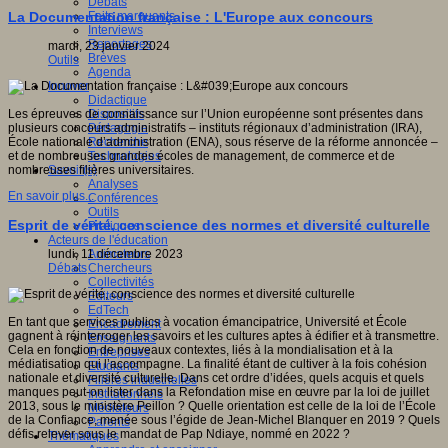
Débats
Faits marquants
La Documentation française : L'Europe aux concours
Interviews
Reportages
mardi, 23 janvier 2024
Brèves
Outils
Agenda
Innover
Didactique
Dispositifs
Les épreuves de connaissance sur l’Union européenne sont présentes dans
Pédagogie
plusieurs concours administratifs – instituts régionaux d’administration (IRA),
Recherche
École nationale d’administration (ENA), sous réserve de la réforme annoncée –
Technologies
et de nombreuses grandes écoles de management, de commerce et de
Savoir(s)
nombreuses filières universitaires.
Analyses
En savoir plus...
Conférences
Outils
Esprit de vérité, conscience des normes et diversité culturelle
Pratiques
Acteurs de l'éducation
Animateurs
lundi, 11 décembre 2023
Chercheurs
Débats
Collectivités
Editeurs
EdTech
En tant que services publics à vocation émancipatrice, Université et École
Encadrement
gagnent à réinterroger les savoirs et les cultures aptes à édifier et à transmettre.
Enseignants
Cela en fonction de nouveaux contextes, liés à la mondialisation et à la
Entreprises
médiatisation qui l’accompagne. La finalité étant de cultiver à la fois cohésion
Etudiants
nationale et diversité culturelle. Dans cet ordre d’idées, quels acquis et quels
Filières industrielles
manques peut-on lister dans la Refondation mise en œuvre par la loi de juillet
Institutionnels
2013, sous le ministère Peillon ? Quelle orientation est celle de la loi de l’École
Médiateurs
de la Confiance, menée sous l’égide de Jean-Michel Blanquer en 2019 ? Quels
Parents
défis relever sous le mandat de Pap Ndiaye, nommé en 2022 ?
Thématiques