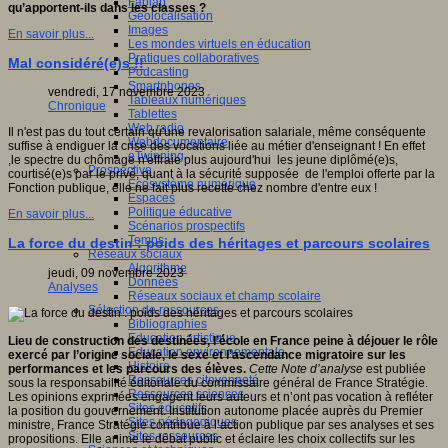
Fablab
qu’apportent-ils dans les classes ?
Géolocalisation
Images
En savoir plus...
Les mondes virtuels en éducation
Pratiques collaboratives
Mal considéré(e)s !!
Podcasting
Smartphones
vendredi, 17 novembre 2023
Tableaux numériques
Chronique
Tablettes
Web radio
Il n'est pas du tout certain qu'une revalorisation salariale, même conséquente
Webdocumentaire
suffise à endiguer la crise des vocations liée au métier d'enseignant ! En effet
eTwinning
,le spectre du chômage n'effraie plus aujourd'hui les jeune diplômé(e)s,
Prospective
courtisé(e)s par le privé, quant à la sécurité supposée de l'emploi offerte par la
Ecosystème numérique
Fonction publique, elle ne fait plus recette chez nombre d'entre eux !
Espaces
Politique éducative
En savoir plus...
Scénarios prospectifs
Temps
La force du destin : poids des héritages et parcours scolaires
Réseaux sociaux
Algorithme
jeudi, 09 novembre 2023
Données
Analyses
Réseaux sociaux et champ scolaire
Sélection de ressources
Bibliographies
Education artistique
Lieu de construction des destinées, l’école en France peine à déjouer le rôle
Education environnementale
exercé par l’origine sociale, le sexe et l’ascendance migratoire sur les
Histoire
performances et les parcours des élèves.
Cette Note d’analyse
est publiée
Ressources citoyenneté
sous la responsabilité éditoriale du commissaire général de France Stratégie.
Ressources sciences
Les opinions exprimées engagent leurs auteurs et n’ont pas vocation à refléter
Sites éducatifs
la position du gouvernement. Institution autonome placée auprès du Premier
Sites pédagogiques
ministre, France Stratégie contribue à l’action publique par ses analyses et ses
Sites ressources
propositions. Elle anime le débat public et éclaire les choix collectifs sur les