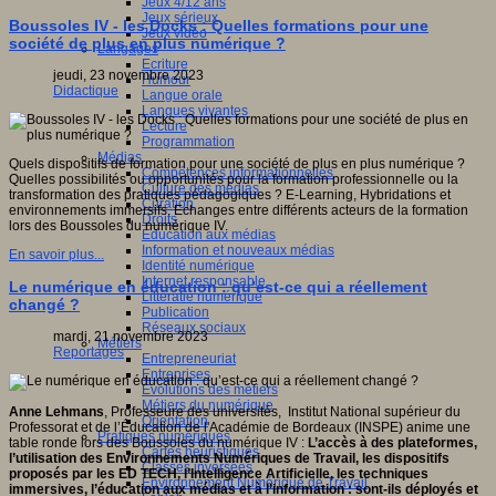
Jeux 4/12 ans
Jeux sérieux
Boussoles IV - les Docks : Quelles formations pour une
Jeux vidéo
société de plus en plus numérique ?
Langages
Ecriture
jeudi, 23 novembre 2023
Humour
Didactique
Langue orale
Langues vivantes
Lecture
Programmation
Médias
Quels dispositifs de formation pour une société de plus en plus numérique ?
Compétences informationnelles
Quelles possibilités ou opportunités pour la formation professionnelle ou la
Culture des médias
transformation des pratiques pédagogiques ? E-Learning, Hybridations et
Curation
environnements immersifs. Echanges entre différents acteurs de la formation
Droits
lors des Boussoles du numérique IV.
Education aux médias
Information et nouveaux médias
En savoir plus...
Identité numérique
Internet responsable
Le numérique en éducation : qu’est-ce qui a réellement
Littératie numérique
changé ?
Publication
Réseaux sociaux
mardi, 21 novembre 2023
Métiers
Reportages
Entrepreneuriat
Entreprises
Evolutions des métiers
Métiers du numérique
Anne Lehmans
, Professeure des universités, Institut National supérieur du
Orientation
Professorat et de l’Éducation de l'Académie de Bordeaux (INSPE) anime une
Pratiques numériques
table ronde lors des Boussoles du numérique IV :
L’accès à des plateformes,
Cartes heuristiques
l’utilisation des Environnements Numériques de Travail, les dispositifs
Classes inversées
proposés par les ED TECH, l’Intelligence Artificielle, les techniques
Environnement Numérique de Travail
immersives, l’éducation aux médias et à l’information : sont-ils déployés et