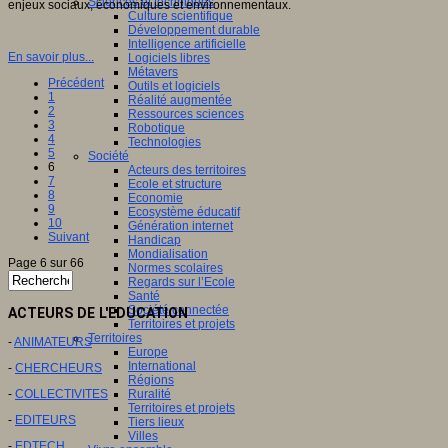
Sciences et techniques
enjeux sociaux, économiques et environnementaux.
Culture scientifique
Développement durable
Intelligence artificielle
En savoir plus...
Logiciels libres
Métavers
Précédent
Outils et logiciels
1
Réalité augmentée
2
Ressources sciences
3
Robotique
4
Technologies
5
Société
6
Acteurs des territoires
7
Ecole et structure
8
Economie
9
Ecosystème éducatif
10
Génération internet
Suivant
Handicap
Mondialisation
Page 6 sur 66
Normes scolaires
Regards sur l’Ecole
Santé
Société connectée
ACTEURS DE L'EDUCATION
Territoires et projets
Territoires
-
ANIMATEURS
Europe
International
-
CHERCHEURS
Régions
-
COLLECTIVITES
Ruralité
Territoires et projets
-
EDITEURS
Tiers lieux
Villes
-
EDTECH