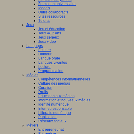
Formation universitaire
Mooc’s
Outils collaboratifs
Sites ressources
Tutorat
Jeux
Jeu et éducation
Jeux 4/12 ans
Jeux sérieux
Jeux vidéo
Langages
Ecriture
Humour
Langue orale
Langues vivantes
Lecture
Programmation
Médias
Compétences informationnelles
Culture des médias
Curation
Droits
Education aux médias
Information et nouveaux médias
Identité numérique
Internet responsable
Littératie numérique
Publication
Réseaux sociaux
Métiers
Entrepreneuriat
Entreprises