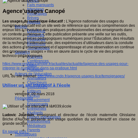
Débats
Faits marquants
Interviews
Agence usages Canopé
Reportages
Brèves
Les usages du numérique éducatif :
L'Agence nationale des usages du
Agenda
numérique éducatif est un site web de référence qui vise la compréhension des
Innover
enjeux liés à l’évolution des pratiques professionnelles des enseignants dans
Didactique
un contexte numérique. Cette publication présente une veille sur les outils,
Dispositifs
ressources, services pédagogiques numériques pour l’Éducation, des résultats
Pédagogie
de la recherche internationale, des expériences d’utilisateurs dans la conduite
Recherche
des actions d’enseignement et d’apprentissage et une observation en continue
Technologies
des processus « usages » mis en œuvre dans le cycle de vie des projets
Savoir(s)
technico-pédagogiques.
Analyses
Conférences
https://www.reseau-canope.fr/actualites/actualite/lagence-des-usages-pour-
Outils
integrer-le-numerique-dans-sa-pratique.html
Pratiques
Acteurs de l'éducation
URL du site internet:
http://www.cndp.fr/agence-usages-tice/temoignages/
Animateurs
Chercheurs
Utiliser un sol interactif à l'école
Collectivités
Editeurs
vendredi, 09 mars 2018
EdTech
Pédagogie
Encadrement
Enseignants
Entreprises
Etudiants
Ludovic Jourdain
, enseignant et directeur de l'école maternelle Ghislaine
Filières industrielles
Briche d'Auchel présente son usage quotidien du sol interactif en classe de
Institutionnels
grande section.
Médiateurs
Parents
En savoir plus...
Thématiques