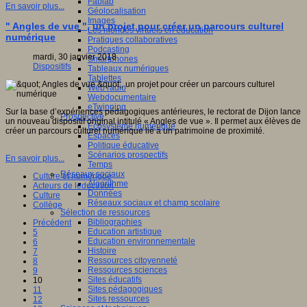
Fablab
En savoir plus...
Géolocalisation
Images
" Angles de vue ", un projet pour créer un parcours culturel
Les mondes virtuels en éducation
numérique
Pratiques collaboratives
Podcasting
mardi, 30 janvier 2018
Smartphones
Dispositifs
Tableaux numériques
Tablettes
Web radio
Webdocumentaire
eTwinning
Sur la base d’expériences pédagogiques antérieures, le rectorat de Dijon lance
Prospective
un nouveau dispositif original intitulé « Angles de vue ». Il permet aux élèves de
Ecosystème numérique
créer un parcours culturel numérique lié à un patrimoine de proximité.
Espaces
Politique éducative
Scénarios prospectifs
En savoir plus...
Temps
Réseaux sociaux
Culture et numérique
Algorithme
Acteurs de leducation
Données
Culture
Réseaux sociaux et champ scolaire
Collège
Sélection de ressources
Bibliographies
Précédent
Education artistique
5
Education environnementale
6
Histoire
7
Ressources citoyenneté
8
Ressources sciences
9
Sites éducatifs
10
Sites pédagogiques
11
Sites ressources
12