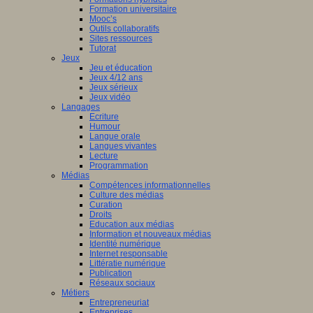
Formation universitaire
Mooc’s
Outils collaboratifs
Sites ressources
Tutorat
Jeux
Jeu et éducation
Jeux 4/12 ans
Jeux sérieux
Jeux vidéo
Langages
Ecriture
Humour
Langue orale
Langues vivantes
Lecture
Programmation
Médias
Compétences informationnelles
Culture des médias
Curation
Droits
Education aux médias
Information et nouveaux médias
Identité numérique
Internet responsable
Littératie numérique
Publication
Réseaux sociaux
Métiers
Entrepreneuriat
Entreprises