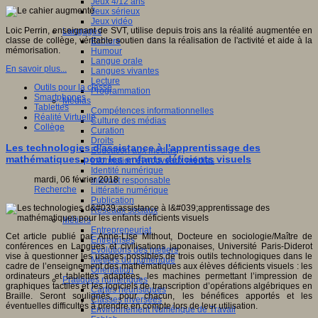
Jeux 4/12 ans
Jeux sérieux
Jeux vidéo
Loic Perrin, enseignant de SVT, utilise depuis trois ans la réalité augmentée en
Langages
classe de collège, véritable soutien dans la réalisation de l'activité et aide à la
Ecriture
mémorisation.
Humour
Langue orale
En savoir plus...
Langues vivantes
Lecture
Outils pour la classe
Programmation
Smartphones
Médias
Tablettes
Compétences informationnelles
Réalité Virtuelle
Culture des médias
Collège
Curation
Droits
Les technologies d'assistance à l'apprentissage des
Education aux médias
mathématiques pour les enfants déficients visuels
Information et nouveaux médias
Identité numérique
mardi, 06 février 2018
Internet responsable
Recherche
Littératie numérique
Publication
Réseaux sociaux
Métiers
Entrepreneuriat
Cet article publié par Anne-Lise Mithout, Docteure en sociologie/Maître de
Entreprises
conférences en Langues et civilisations japonaises, Université Paris-Diderot
Evolutions des métiers
vise à questionner les usages possibles de trois outils technologiques dans le
Métiers du numérique
cadre de l’enseignement des mathématiques aux élèves déficients visuels : les
Orientation
ordinateurs et tablettes adaptées, les machines permettant l’impression de
Pratiques numériques
graphiques tactiles et les logiciels de transcription d’opérations algébriques en
Cartes heuristiques
Braille. Seront soulignés, pour chacun, les bénéfices apportés et les
Classes inversées
éventuelles difficultés à prendre en compte lors de leur utilisation.
Environnement Numérique de Travail