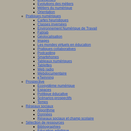
Evolutions des métiers
Métiers du numérique
Orientation
Pratiques numériques
Cartes heuristiques
Classes inversées
Environnement Numérique de Travail
Fablab
Géolocalisation
Images
Les mondes virtuels en éducation
Pratiques collaboratives
Podcasting
Smartphones
Tableaux numériques
Tablettes
Web radio
Webdocumentaire
eTwinning
Prospective
Ecosystème numérique
Espaces
Politique éducative
Scénarios prospectifs
Temps
Réseaux sociaux
Algorithme
Données
Réseaux sociaux et champ scolaire
Sélection de ressources
Bibliographies
Education artistique