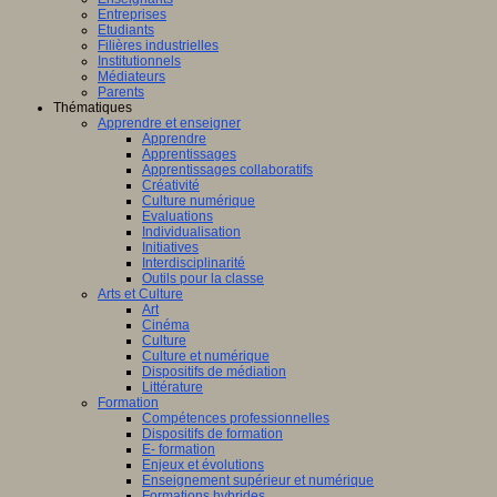
Entreprises
Etudiants
Filières industrielles
Institutionnels
Médiateurs
Parents
Thématiques
Apprendre et enseigner
Apprendre
Apprentissages
Apprentissages collaboratifs
Créativité
Culture numérique
Evaluations
Individualisation
Initiatives
Interdisciplinarité
Outils pour la classe
Arts et Culture
Art
Cinéma
Culture
Culture et numérique
Dispositifs de médiation
Littérature
Formation
Compétences professionnelles
Dispositifs de formation
E- formation
Enjeux et évolutions
Enseignement supérieur et numérique
Formations hybrides