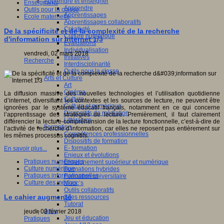
Apprendre et enseigner
Enseignants
Apprendre
Outils pour la classe
Apprentissages
Ecole maternelle
Apprentissages collaboratifs
Créativité
De la spécificité et de la complexité de la recherche
Culture numérique
d'information sur Internet 1/3
Evaluations
Individualisation
vendredi, 02 mars 2018
Initiatives
Recherche
Interdisciplinarité
Outils pour la classe
Arts et Culture
Art
Cinéma
La diffusion massive des nouvelles technologies et l’utilisation quotidienne
Culture
d’internet, diversifiant les contextes et les sources de lecture, ne peuvent être
Culture et numérique
ignorées par le système éducatif français, notamment en ce qui concerne
Dispositifs de médiation
l’apprentissage des stratégies de lecture. Premièrement, il faut clairement
Littérature
différencier la lecture-compréhension de la lecture fonctionnelle, c’est-à-dire de
Formation
l’activité de recherche d’information, car elles ne reposent pas entièrement sur
Compétences professionnelles
les mêmes processus cognitifs.
Dispositifs de formation
E- formation
En savoir plus...
Enjeux et évolutions
Pratiques numériques
Enseignement supérieur et numérique
Culture numérique
Formations hybrides
Pratiques informationnelles
Formation universitaire
Culture des médias
Mooc’s
Outils collaboratifs
Le cahier augmenté
Sites ressources
Tutorat
Jeux
jeudi, 08 février 2018
Jeu et éducation
Pratiques