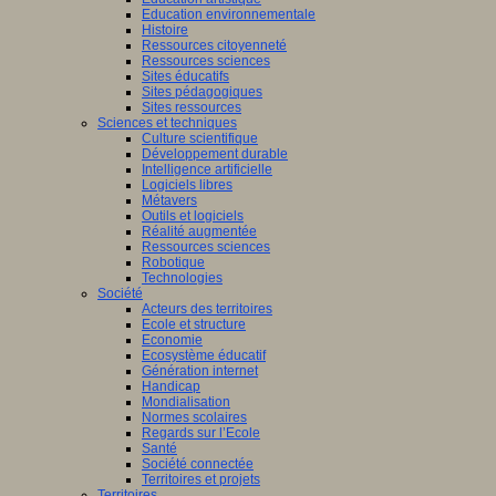
Education environnementale
Histoire
Ressources citoyenneté
Ressources sciences
Sites éducatifs
Sites pédagogiques
Sites ressources
Sciences et techniques
Culture scientifique
Développement durable
Intelligence artificielle
Logiciels libres
Métavers
Outils et logiciels
Réalité augmentée
Ressources sciences
Robotique
Technologies
Société
Acteurs des territoires
Ecole et structure
Economie
Ecosystème éducatif
Génération internet
Handicap
Mondialisation
Normes scolaires
Regards sur l’Ecole
Santé
Société connectée
Territoires et projets
Territoires