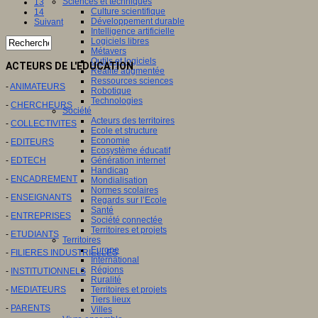
Sciences et techniques
13
Culture scientifique
14
Développement durable
Suivant
Intelligence artificielle
Logiciels libres
Métavers
Outils et logiciels
ACTEURS DE L'EDUCATION
Réalité augmentée
Ressources sciences
-
ANIMATEURS
Robotique
Technologies
-
CHERCHEURS
Société
Acteurs des territoires
-
COLLECTIVITES
Ecole et structure
Economie
-
EDITEURS
Ecosystème éducatif
Génération internet
-
EDTECH
Handicap
-
ENCADREMENT
Mondialisation
Normes scolaires
-
ENSEIGNANTS
Regards sur l’Ecole
Santé
-
ENTREPRISES
Société connectée
Territoires et projets
-
ETUDIANTS
Territoires
Europe
-
FILIERES INDUSTRIELLES
International
Régions
-
INSTITUTIONNELS
Ruralité
Territoires et projets
-
MEDIATEURS
Tiers lieux
-
PARENTS
Villes