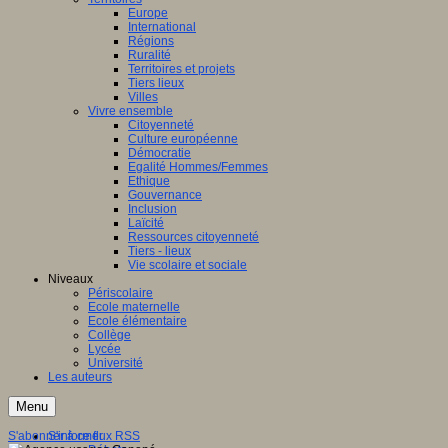
Europe
International
Régions
Ruralité
Territoires et projets
Tiers lieux
Villes
Vivre ensemble
Citoyenneté
Culture européenne
Démocratie
Egalité Hommes/Femmes
Ethique
Gouvernance
Inclusion
Laïcité
Ressources citoyenneté
Tiers - lieux
Vie scolaire et sociale
Niveaux
Périscolaire
Ecole maternelle
Ecole élémentaire
Collège
Lycée
Université
Les auteurs
Menu
S'abonner à ce flux RSS
S'informer