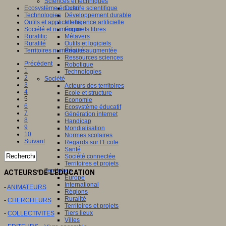
Sciences et techniques
Culture scientifique
Ecosystème éducatif
Développement durable
Technologies
Intelligence artificielle
Outils et applications
Logiciels libres
Société et numérique
Métavers
Ruralitic
Outils et logiciels
Ruralité
Réalité augmentée
Territoires numériques
Ressources sciences
Précédent
Robotique
1
Technologies
2
Société
3
Acteurs des territoires
4
Ecole et structure
5
Economie
6
Ecosystème éducatif
7
Génération internet
8
Handicap
9
Mondialisation
10
Normes scolaires
Suivant
Regards sur l’Ecole
Santé
Société connectée
Territoires et projets
Territoires
ACTEURS DE L'EDUCATION
Europe
International
-
ANIMATEURS
Régions
Ruralité
-
CHERCHEURS
Territoires et projets
Tiers lieux
-
COLLECTIVITES
Villes