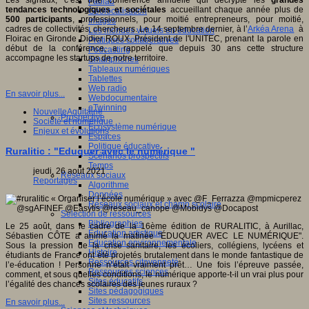
Les signaux, c’est une conférence annuelle qui décrypte les
grandes
Fablab
tendances technologiques et sociétales
accueillant chaque année plus de
Géolocalisation
500 participants
, professionnels, pour moitié entrepreneurs, pour moitié,
Images
cadres de collectivités, chercheurs. Le 14 septembre dernier, à l’
Arkéa Arena
à
Les mondes virtuels en éducation
Floirac en Gironde Didier ROUX, Président de l'UNITEC, prenant la parole en
Pratiques collaboratives
début de la conférence, a rappelé que depuis 30 ans cette structure
Podcasting
accompagne les startups de notre territoire.
Smartphones
Tableaux numériques
Tablettes
Web radio
En savoir plus...
Webdocumentaire
eTwinning
NouvelleAquitaine
Prospective
Société et numérique
Ecosystème numérique
Enjeux et évolutions
Espaces
Politique éducative
Ruralitic : "Eduquer avec le numérique "
Scénarios prospectifs
Temps
jeudi, 26 août 2021
Réseaux sociaux
Reportages
Algorithme
Données
Réseaux sociaux et champ scolaire
Sélection de ressources
Bibliographies
Le 25 août, dans le cadre de la 16ème édition de RURALITIC, à Aurillac,
Education artistique
Sébastien CÔTE a animé la matinée "ÉDUQUER AVEC LE NUMÉRIQUE".
Education environnementale
Sous la pression de la crise sanitaire, les écoliers, collégiens, lycéens et
Histoire
étudiants de France ont été projetés brutalement dans le monde fantastique de
Ressources citoyenneté
l’e-éducation ! Personne n’était vraiment prêt… Une fois l’épreuve passée,
Ressources sciences
comment, et sous quelles conditions, le numérique apporte-t-il un vrai plus pour
Sites éducatifs
l’égalité des chances scolaires des jeunes ruraux ?
Sites pédagogiques
Sites ressources
En savoir plus...