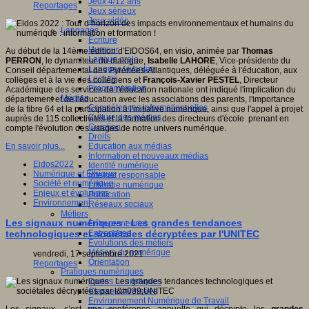
Jeux 4/12 ans
Reportages
Jeux sérieux
Jeux vidéo
Langages
Ecriture
Humour
Au début de la 14ème édition d'EIDOS64, en visio, animée par
Thomas
Langue orale
PERRON
, le dynamiteur du dialogue,
Isabelle LAHORE
, Vice-présidente du
Langues vivantes
Conseil départemental des Pyrénées-Atlantiques, déléguée à l'éducation, aux
Lecture
collèges et à la vie des collégiens et
François-Xavier PESTEL
, Directeur
Programmation
Académique des services de l'éducation nationale ont indiqué l'implication du
Médias
département et de l'éducation avec les associations des parents, l'importance
Compétences informationnelles
de la fibre 64 et la participation à l'initiative numérique, ainsi que l'appel à projet
Culture des médias
auprès de 115 collectivités et la formation des directeurs d'école prenant en
Curation
compte l'évolution des usages de notre univers numérique.
Droits
Education aux médias
En savoir plus...
Information et nouveaux médias
Eidos2022
Identité numérique
Numérique et Ethique
Internet responsable
Société et numérique
Littératie numérique
Enjeux et évolutions
Publication
Environnement
Réseaux sociaux
Métiers
Les signaux numériques : Les grandes tendances
Entrepreneuriat
Entreprises
technologiques et sociétales décryptées par l'UNITEC
Evolutions des métiers
Métiers du numérique
vendredi, 17 septembre 2021
Orientation
Reportages
Pratiques numériques
Cartes heuristiques
Classes inversées
Environnement Numérique de Travail