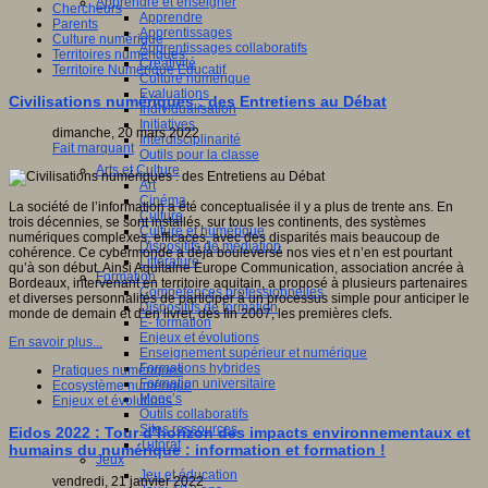
Apprendre et enseigner
Chercheurs
Apprendre
Parents
Apprentissages
Culture numérique
Apprentissages collaboratifs
Territoires numériques
Créativité
Territoire Numérique Educatif
Culture numérique
Evaluations
Civilisations numériques : des Entretiens au Débat
Individualisation
Initiatives
dimanche, 20 mars 2022
Interdisciplinarité
Fait marquant
Outils pour la classe
Arts et Culture
Art
Cinéma
La société de l’information a été conceptualisée il y a plus de trente ans. En
Culture
trois décennies, se sont installés, sur tous les continents, des systèmes
Culture et numérique
numériques complexes, efficaces, avec des disparités mais beaucoup de
Dispositifs de médiation
cohérence. Ce cybermonde a déjà bouleversé nos vies et n’en est pourtant
Littérature
qu’à son début. Ainsi Aquitaine Europe Communication, association ancrée à
Formation
Bordeaux, intervenant en territoire aquitain, a proposé à plusieurs partenaires
Compétences professionnelles
et diverses personnalités de participer à un processus simple pour anticiper le
Dispositifs de formation
monde de demain et d’en livrer, dès fin 2007, les premières clefs.
E- formation
Enjeux et évolutions
En savoir plus...
Enseignement supérieur et numérique
Formations hybrides
Pratiques numériques
Formation universitaire
Ecosystème numérique
Mooc’s
Enjeux et évolutions
Outils collaboratifs
Sites ressources
Eidos 2022 : Tour d’horizon des impacts environnementaux et
Tutorat
humains du numérique : information et formation !
Jeux
Jeu et éducation
vendredi, 21 janvier 2022