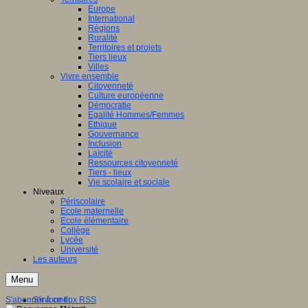
Europe
International
Régions
Ruralité
Territoires et projets
Tiers lieux
Villes
Vivre ensemble
Citoyenneté
Culture européenne
Démocratie
Egalité Hommes/Femmes
Ethique
Gouvernance
Inclusion
Laïcité
Ressources citoyenneté
Tiers - lieux
Vie scolaire et sociale
Niveaux
Périscolaire
Ecole maternelle
Ecole élémentaire
Collège
Lycée
Université
Les auteurs
Menu
S'abonner à ce flux RSS
S'informer