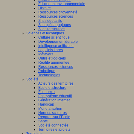
Education environnementale
Histoire
Ressources citoyenneté
Ressources sciences
Sites éducatifs
Sites pédagogiques
Sites ressources
Sciences et techniques
Culture scientifique
Développement durable
Intelligence artificielle
Logiciels libres
Métavers
Outils et logiciels
Réalité augmentée
Ressources sciences
Robotique
Technologies
Société
Acteurs des territoires
Ecole et structure
Economie
Ecosystème éducatif
Génération internet
Handicap
Mondialisation
Normes scolaires
Regards sur l’Ecole
Santé
Société connectée
Territoires et projets
Territoires