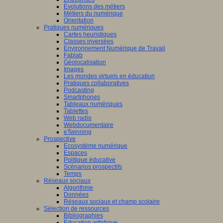
Evolutions des métiers
Métiers du numérique
Orientation
Pratiques numériques
Cartes heuristiques
Classes inversées
Environnement Numérique de Travail
Fablab
Géolocalisation
Images
Les mondes virtuels en éducation
Pratiques collaboratives
Podcasting
Smartphones
Tableaux numériques
Tablettes
Web radio
Webdocumentaire
eTwinning
Prospective
Ecosystème numérique
Espaces
Politique éducative
Scénarios prospectifs
Temps
Réseaux sociaux
Algorithme
Données
Réseaux sociaux et champ scolaire
Sélection de ressources
Bibliographies
Education artistique