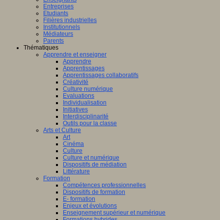
Entreprises
Etudiants
Filières industrielles
Institutionnels
Médiateurs
Parents
Thématiques
Apprendre et enseigner
Apprendre
Apprentissages
Apprentissages collaboratifs
Créativité
Culture numérique
Evaluations
Individualisation
Initiatives
Interdisciplinarité
Outils pour la classe
Arts et Culture
Art
Cinéma
Culture
Culture et numérique
Dispositifs de médiation
Littérature
Formation
Compétences professionnelles
Dispositifs de formation
E- formation
Enjeux et évolutions
Enseignement supérieur et numérique
Formations hybrides