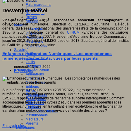
Débats
Faits marquants
Interviews
Desvergne Marcel
Reportages
Brèves
Vice-président de l’An@é, responsable associatif accompagnant le
Agenda
développement numérique.
Directeur du CREPAC d'Aquitaine, Délégué
Innover
général du Réseau international des universités d'été de la communication de
Didactique
1980 à 2004, Délégué général du
CI’NUM
-Entretiens des
civilisations
Dispositifs
numériques
de 2005 à 2007, Président d’Aquitaine Europe Communication
Pédagogie
jusqu’en 2012. Président ALIMSO jusqu’en 2017, Secrétaire général de l’Institut
Recherche
du Goût de la Nouvelle-Aquitaine.
Technologies
Savoir(s)
Enfances et Littératies Numériques : Les compétences
Analyses
numériques des enfants, vues par leurs parents
Conférences
Outils
Pratiques
mercredi, 13 avril 2022
Acteurs de l'éducation
Reportages
Animateurs
Chercheurs
Collectivités
Editeurs
Sur la période du 15/09/2020 au 23/10/2022, un groupe thématique
EdTech
numérique, co-animé par Anne Cordier, UMR ESO, et André Tricot, EA
Encadrement
EPSYLON pose les éléments de recherche sur cette interrogation : Comment
Enseignants
accompagner les élèves de cycles 2 et 3 dans les premiers apprentissages
Entreprises
littéraciques numériques, en travaillant le lien école/domicile et favorisant la
Etudiants
transformation pédagogique au service de l’égalité des chances ?
Filières industrielles
Institutionnels
Médiateurs
Parents
En savoir plus...
Thématiques