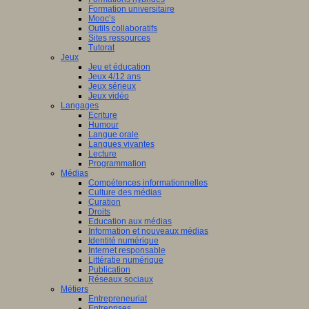
Formation universitaire
Mooc’s
Outils collaboratifs
Sites ressources
Tutorat
Jeux
Jeu et éducation
Jeux 4/12 ans
Jeux sérieux
Jeux vidéo
Langages
Ecriture
Humour
Langue orale
Langues vivantes
Lecture
Programmation
Médias
Compétences informationnelles
Culture des médias
Curation
Droits
Education aux médias
Information et nouveaux médias
Identité numérique
Internet responsable
Littératie numérique
Publication
Réseaux sociaux
Métiers
Entrepreneuriat
Entreprises