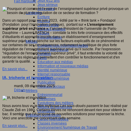
Jeux 4/12 ans
Fait marquant
Jeux sérieux
Jeux vidéo
Langages
Ecriture
Dans un rapport paru en juin 2023, édité par le « think tank » Fondapol
Humour
(Fondation pour l’innovation politique), portant sur
« L’enseignement
Langue orale
supérieur privé en France »
, l’ancien Président de l’université de Paris-
Langues vivantes
Dauphine – Laurent BATSCH – constate la très forte croissance des effectifs
Lecture
d’étudiants et apprentis inscrits dans un établissement d’enseignement
Programmation
supérieur privé, et se penche sur les facteurs explicatifs de ce phénomène et
Médias
sur certaines de ses conséquences, notamment la politique de plus forte
Compétences informationnelles
régulation de l’enseignement supérieur privé qu’il suscite. Par l'expression
Culture des médias
"régulation de l'enseignement supérieur privé", il faut entendre la volonté de
Curation
renforcer les règles qui permettent d'en contrôler le fonctionnement et d'en
Droits
garantir la qualité.
Education aux médias
Information et nouveaux médias
En savoir plus...
Identité numérique
Internet responsable
IA, tricherie et innovation
Littératie numérique
Publication
mardi, 09 décembre 2025
Réseaux sociaux
Débats
Métiers
Entrepreneuriat
Entreprises
Evolutions des métiers
Nous avons tous vu le film mythique
Les sous-doués passent le bac
réalisé par
Métiers du numérique
Claude Zidi en 1980. Certains élèves ne renoncent devant rien pour obtenir le
Orientation
bac. Il semble que l'IA propose de nouvelles solutions pour repenser la triche.
Pratiques numériques
Voici une anecdote me concernant cette semaine.
Cartes heuristiques
Classes inversées
En savoir plus...
Environnement Numérique de Travail