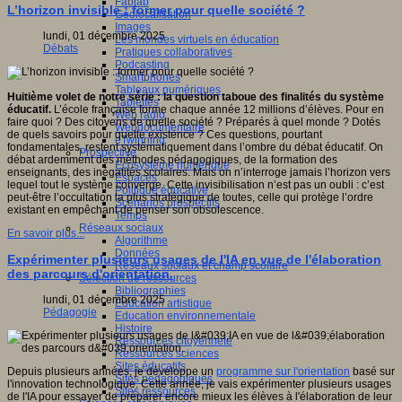
Fablab
L’horizon invisible : former pour quelle société ?
Géolocalisation
Images
lundi, 01 décembre 2025
Les mondes virtuels en éducation
Débats
Pratiques collaboratives
Podcasting
Smartphones
Tableaux numériques
Huitième volet de notre série : la question taboue des finalités du système
Tablettes
éducatif.
L’école française forme chaque année 12 millions d’élèves. Pour en
Web radio
faire quoi ? Des citoyens de quelle société ? Préparés à quel monde ? Dotés
Webdocumentaire
de quels savoirs pour quelle existence ? Ces questions, pourtant
eTwinning
fondamentales, restent systématiquement dans l’ombre du débat éducatif. On
Prospective
débat ardemment des méthodes pédagogiques, de la formation des
Ecosystème numérique
enseignants, des inégalités scolaires. Mais on n’interroge jamais l’horizon vers
Espaces
lequel tout le système converge. Cette invisibilisation n’est pas un oubli : c’est
Politique éducative
peut-être l’occultation la plus stratégique de toutes, celle qui protège l’ordre
Scénarios prospectifs
existant en empêchant de penser son obsolescence.
Temps
Réseaux sociaux
En savoir plus...
Algorithme
Données
Expérimenter plusieurs usages de l'IA en vue de l'élaboration
Réseaux sociaux et champ scolaire
des parcours d'orientation.
Sélection de ressources
Bibliographies
lundi, 01 décembre 2025
Education artistique
Pédagogie
Education environnementale
Histoire
Ressources citoyenneté
Ressources sciences
Sites éducatifs
Depuis plusieurs années, je développe un
programme sur l'orientation
basé sur
Sites pédagogiques
l'innovation technologique. Cette année, je vais expérimenter plusieurs usages
Sites ressources
de l'IA pour essayer de préparer encore mieux les élèves à l'élaboration de leur