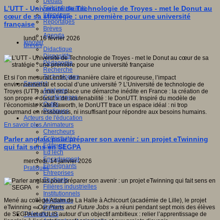
Débats
Faits marquants
L’UTT - Université de Technologie de Troyes - met le Donut au
Interviews
cœur de sa stratégie : une première pour une université
Reportages
française
Brèves
Agenda
lundi, 16 février 2026
Innover
Brèves
Didactique
Dispositifs
Pédagogie
Recherche
Technologies
Et si l’on mesurait enfin, de manière claire et rigoureuse, l’impact
Savoir(s)
environnemental et social d’une université ? L’Université de technologie de
Analyses
Troyes (UTT) a mis en place une démarche inédite en France : la création de
Conférences
son propre « donut » de soutenabilité : le DonUTT. Inspiré du modèle de
Outils
l’économiste Kate Raworth, le DonUTT trace un espace idéal : ni trop
Pratiques
gourmand en ressources, ni insuffisant pour répondre aux besoins humains.
Acteurs de l'éducation
Animateurs
En savoir plus...
Chercheurs
Collectivités
Parler anglais pour préparer son avenir : un projet eTwinning
Editeurs
qui fait sens en SEGPA
EdTech
Encadrement
mercredi, 14 janvier 2026
Enseignants
Pratiques
Entreprises
Etudiants
Filières industrielles
Institutionnels
Médiateurs
Mené au collège Adam de La Halle à Achicourt (académie de Lille), le projet
Parents
eTwinning «
Our Plans and Future Jobs
» a réuni pendant sept mois des élèves
Thématiques
de SEGPA et d’ULIS autour d’un objectif ambitieux : relier l’apprentissage de