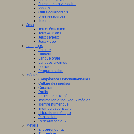
Formation universitaire
Mooc’s
Outils collaboratifs
Sites ressources
Tutorat
Jeux
Jeu et éducation
Jeux 4/12 ans
Jeux sérieux
Jeux vidéo
Langages
Ecriture
Humour
Langue orale
Langues vivantes
Lecture
Programmation
Médias
Compétences informationnelles
Culture des médias
Curation
Droits
Education aux médias
Information et nouveaux médias
Identité numérique
Internet responsable
Littératie numérique
Publication
Réseaux sociaux
Métiers
Entrepreneuriat
Entreprises