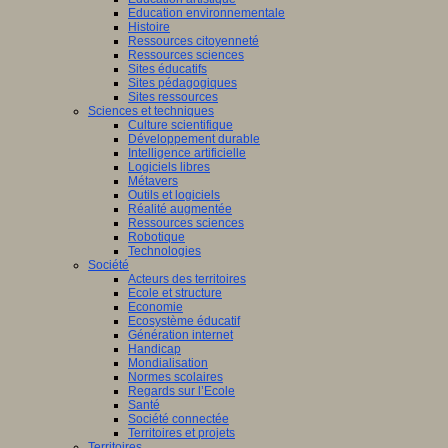
Education environnementale
Histoire
Ressources citoyenneté
Ressources sciences
Sites éducatifs
Sites pédagogiques
Sites ressources
Sciences et techniques
Culture scientifique
Développement durable
Intelligence artificielle
Logiciels libres
Métavers
Outils et logiciels
Réalité augmentée
Ressources sciences
Robotique
Technologies
Société
Acteurs des territoires
Ecole et structure
Economie
Ecosystème éducatif
Génération internet
Handicap
Mondialisation
Normes scolaires
Regards sur l’Ecole
Santé
Société connectée
Territoires et projets
Territoires