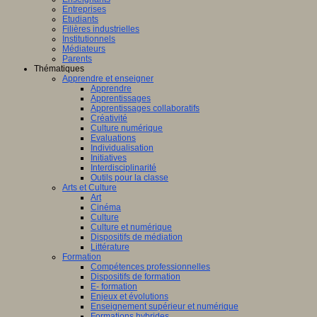
Entreprises
Etudiants
Filières industrielles
Institutionnels
Médiateurs
Parents
Thématiques
Apprendre et enseigner
Apprendre
Apprentissages
Apprentissages collaboratifs
Créativité
Culture numérique
Evaluations
Individualisation
Initiatives
Interdisciplinarité
Outils pour la classe
Arts et Culture
Art
Cinéma
Culture
Culture et numérique
Dispositifs de médiation
Littérature
Formation
Compétences professionnelles
Dispositifs de formation
E- formation
Enjeux et évolutions
Enseignement supérieur et numérique
Formations hybrides