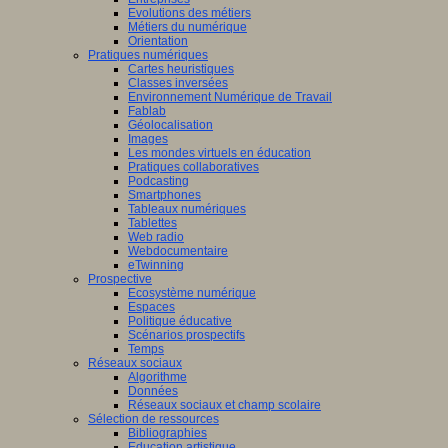
Evolutions des métiers
Métiers du numérique
Orientation
Pratiques numériques
Cartes heuristiques
Classes inversées
Environnement Numérique de Travail
Fablab
Géolocalisation
Images
Les mondes virtuels en éducation
Pratiques collaboratives
Podcasting
Smartphones
Tableaux numériques
Tablettes
Web radio
Webdocumentaire
eTwinning
Prospective
Ecosystème numérique
Espaces
Politique éducative
Scénarios prospectifs
Temps
Réseaux sociaux
Algorithme
Données
Réseaux sociaux et champ scolaire
Sélection de ressources
Bibliographies
Education artistique