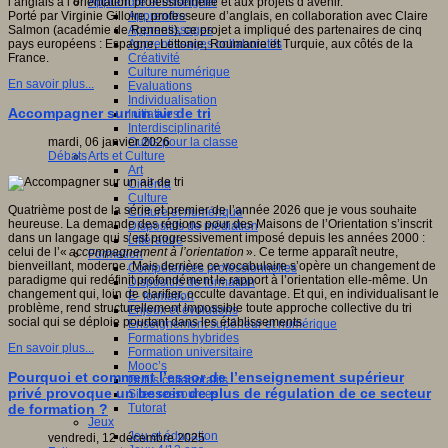
Apprendre et enseigner
l’anglais à l’orientation professionnelle et aux projets d’avenir.
Apprendre
Porté par Virginie Gilloire, professeure d’anglais, en collaboration avec Claire
Apprentissages
Salmon (académie de Rennes), ce projet a impliqué des partenaires de cinq
Apprentissages collaboratifs
pays européens : Espagne, Lettonie, Roumanie et Turquie, aux côtés de la
Créativité
France.
Culture numérique
En savoir plus...
Evaluations
Individualisation
Accompagner sur un air de tri
Initiatives
Interdisciplinarité
Outils pour la classe
mardi, 06 janvier 2026
Arts et Culture
Débats
Art
Cinéma
Culture
Quatrième post de la série et premier de l’année 2026 que je vous souhaite
Culture et numérique
heureuse. La demande des régions pour des Maisons de l’Orientation s’inscrit
Dispositifs de médiation
dans un langage qui s’est progressivement imposé depuis les années 2000 :
Littérature
celui de l’«
accompagnement à l’orientation
». Ce terme apparaît neutre,
Formation
bienveillant, moderne. Mais derrière ce vocabulaire s’opère un changement de
Compétences professionnelles
paradigme qui redéfinit profondément le rapport à l’orientation elle-même. Un
Dispositifs de formation
changement qui, loin de clarifier, occulte davantage. Et qui, en individualisant le
E- formation
problème, rend structurellement impossible toute approche collective du tri
Enjeux et évolutions
social qui se déploie pourtant dans les établissements.
Enseignement supérieur et numérique
Formations hybrides
En savoir plus...
Formation universitaire
Mooc’s
Pourquoi et comment l’essor de l’enseignement supérieur
Outils collaboratifs
privé provoque un besoin de plus de régulation de ce secteur
Sites ressources
Tutorat
de formation ?
Jeux
Jeu et éducation
vendredi, 12 décembre 2025