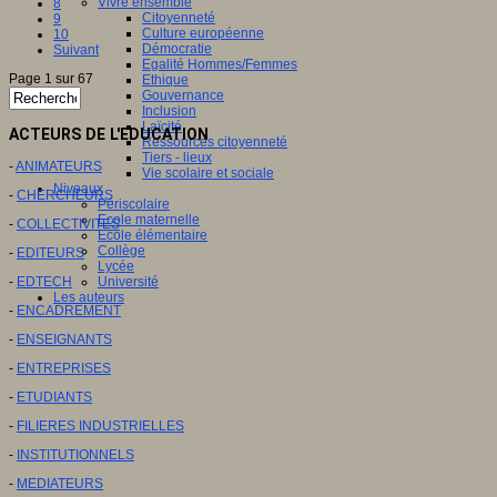
Vivre ensemble
8
Citoyenneté
9
Culture européenne
10
Démocratie
Suivant
Egalité Hommes/Femmes
Page 1 sur 67
Ethique
Gouvernance
Inclusion
Laïcité
ACTEURS DE L'EDUCATION
Ressources citoyenneté
Tiers - lieux
-
ANIMATEURS
Vie scolaire et sociale
Niveaux
-
CHERCHEURS
Périscolaire
Ecole maternelle
-
COLLECTIVITES
Ecole élémentaire
Collège
-
EDITEURS
Lycée
-
EDTECH
Université
Les auteurs
-
ENCADREMENT
-
ENSEIGNANTS
-
ENTREPRISES
-
ETUDIANTS
-
FILIERES INDUSTRIELLES
-
INSTITUTIONNELS
-
MEDIATEURS