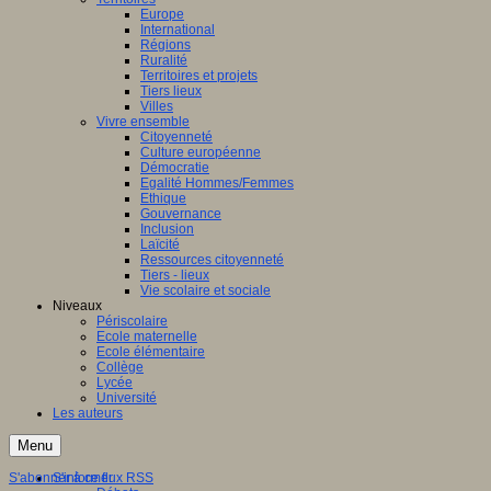
Europe
International
Régions
Ruralité
Territoires et projets
Tiers lieux
Villes
Vivre ensemble
Citoyenneté
Culture européenne
Démocratie
Egalité Hommes/Femmes
Ethique
Gouvernance
Inclusion
Laïcité
Ressources citoyenneté
Tiers - lieux
Vie scolaire et sociale
Niveaux
Périscolaire
Ecole maternelle
Ecole élémentaire
Collège
Lycée
Université
Les auteurs
Menu
S'abonner à ce flux RSS
S'informer