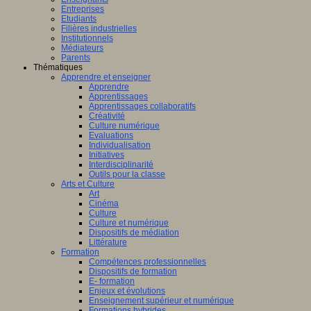
Entreprises
Etudiants
Filières industrielles
Institutionnels
Médiateurs
Parents
Thématiques
Apprendre et enseigner
Apprendre
Apprentissages
Apprentissages collaboratifs
Créativité
Culture numérique
Evaluations
Individualisation
Initiatives
Interdisciplinarité
Outils pour la classe
Arts et Culture
Art
Cinéma
Culture
Culture et numérique
Dispositifs de médiation
Littérature
Formation
Compétences professionnelles
Dispositifs de formation
E- formation
Enjeux et évolutions
Enseignement supérieur et numérique
Formations hybrides