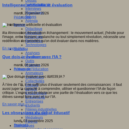
Débats
Faits marquants
Intelligence artificielle et évaluation
Interviews
Reportages
mardi, 20 janvier 2026
Brèves
Pédagogie
Agenda
Innover
Didactique
Dispositifs
#ia #innovation #évaluation #changement : le mouvement actuel, j'hésite pour
Pédagogie
l'image, entre tsunami, avalanche ou tout simplement révolution, nécessite une
Recherche
redéfinition des priorités qu'on doit évaluer dans nos matières.
Technologies
En savoir plus...
Savoir(s)
Analyses
Que dois-je évaluer avec l'IA ?
Conférences
Outils
Pratiques
mardi, 06 janvier 2026
Acteurs de l'éducation
Pédagogie
Animateurs
Chercheurs
Collectivités
À l’ère de l’IA, il ne suffit plus d’évaluer seulement des connaissances : il faut
Editeurs
aussi juger la capacité à comprendre, utiliser et questionner l’IA de façon
EdTech
critique. L’enjeu est de déplacer une partie de l’évaluation vers ce que les
Encadrement
élèves savent faire
avec
et
sur
l’IA.
Enseignants
Entreprises
En savoir plus...
Etudiants
Filières industrielles
Les obsessions du débat éducatif
Institutionnels
Médiateurs
lundi, 03 novembre 2025
Parents
Analyses
Thématiques