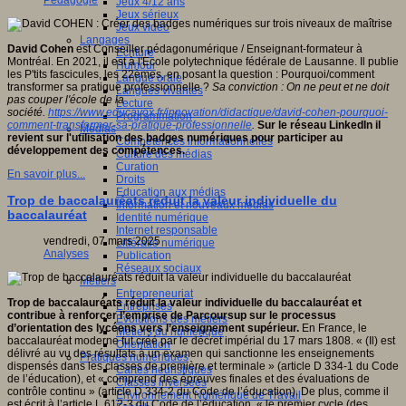
Pédagogie
Jeux 4/12 ans
Jeux sérieux
Jeux vidéo
Langages
David Cohen
est Conseiller pédagonumérique / Enseignant-formateur à
Ecriture
Montréal. En 2021, il est à l'Ecole polytechnique fédérale de Lausanne. Il publie
Humour
les P'tits fascicules, les 22èmes, en posant la question : Pourquoi/comment
Langue orale
transformer sa pratique professionnelle ?
Sa conviction : On ne peut et ne doit
Langues vivantes
pas couper l'école de la
Lecture
société.
https://www.educavox.fr/innovation/didactique/david-cohen-pourquoi-
Programmation
comment-transformer-sa-pratique-professionnelle
.
Sur le réseau LinkedIn il
Médias
revient sur l'utilisation des badges numériques pour participer au
Compétences informationnelles
développement des compétences.
Culture des médias
Curation
En savoir plus...
Droits
Education aux médias
Trop de baccalauréats réduit la valeur individuelle du
Information et nouveaux médias
baccalauréat
Identité numérique
Internet responsable
vendredi, 07 mars 2025
Littératie numérique
Analyses
Publication
Réseaux sociaux
Métiers
Entrepreneuriat
Trop de baccalauréats réduit la valeur individuelle du baccalauréat et
Entreprises
contribue à renforcer l’emprise de Parcoursup sur le processus
Evolutions des métiers
d’orientation des lycéens vers l’enseignement supérieur.
En France, le
Métiers du numérique
baccalauréat moderne fut créé par le décret impérial du 17 mars 1808. « (Il) est
Orientation
délivré au vu des résultats à un examen qui sanctionne les enseignements
Pratiques numériques
dispensés dans les classes de première et terminale » (article D 334-1 du Code
Cartes heuristiques
de l’éducation), et « comprend des épreuves finales et des évaluations de
Classes inversées
contrôle continu » (article D 334-2 du Code de l’éducation). De plus, comme il
Environnement Numérique de Travail
est écrit à l’article L 612-3 du Code de l’éducation, « le premier cycle (des