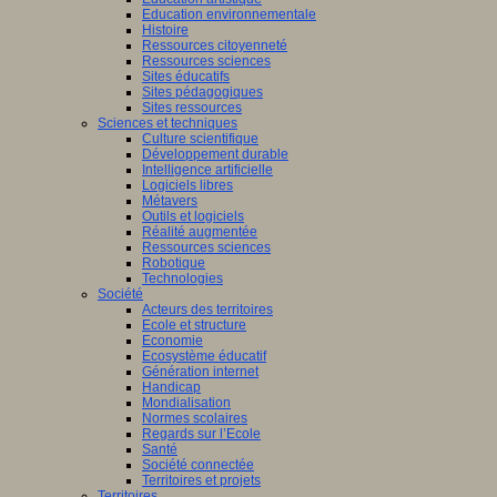
Education environnementale
Histoire
Ressources citoyenneté
Ressources sciences
Sites éducatifs
Sites pédagogiques
Sites ressources
Sciences et techniques
Culture scientifique
Développement durable
Intelligence artificielle
Logiciels libres
Métavers
Outils et logiciels
Réalité augmentée
Ressources sciences
Robotique
Technologies
Société
Acteurs des territoires
Ecole et structure
Economie
Ecosystème éducatif
Génération internet
Handicap
Mondialisation
Normes scolaires
Regards sur l’Ecole
Santé
Société connectée
Territoires et projets
Territoires