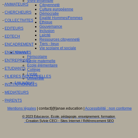
Vivre ensemble
-
ANIMATEURS
Citoyenneté
Culture européenne
-
CHERCHEURS
Démocratie
Egalité Hommes/Femmes
-
COLLECTIVITES
Ethique
Gouvernance
-
EDITEURS
Inclusion
Laïcité
-
EDTECH
Ressources citoyenneté
Tiers - lieux
-
ENCADREMENT
Vie scolaire et sociale
-
ENSEIGNANTS
Niveaux
Périscolaire
-
ENTREPRISES
Ecole maternelle
Ecole élémentaire
-
ETUDIANTS
Collège
Lycée
-
FILIERES INDUSTRIELLES
Université
Les auteurs
-
INSTITUTIONNELS
-
MEDIATEURS
-
PARENTS
Mentions légales
| contact[@]anae.education |
Accessibilité : non conforme
© 2023 Educavox, Ecole, pédagogie, enseignement, formation
Creation Sylvie CECI - Sites Internet / Référencement SEO