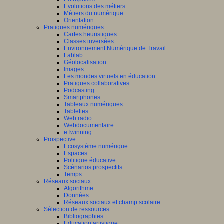
Evolutions des métiers
Métiers du numérique
Orientation
Pratiques numériques
Cartes heuristiques
Classes inversées
Environnement Numérique de Travail
Fablab
Géolocalisation
Images
Les mondes virtuels en éducation
Pratiques collaboratives
Podcasting
Smartphones
Tableaux numériques
Tablettes
Web radio
Webdocumentaire
eTwinning
Prospective
Ecosystème numérique
Espaces
Politique éducative
Scénarios prospectifs
Temps
Réseaux sociaux
Algorithme
Données
Réseaux sociaux et champ scolaire
Sélection de ressources
Bibliographies
Education artistique