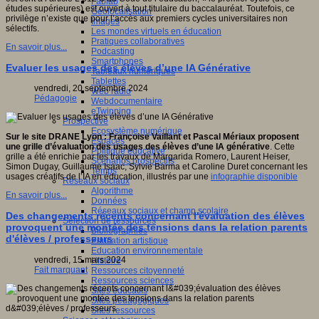
Fablab
études supérieures) est ouvert à tout titulaire du baccalauréat. Toutefois, ce
Géolocalisation
privilège n’existe que pour l’accès aux premiers cycles universitaires non
Images
sélectifs.
Les mondes virtuels en éducation
Pratiques collaboratives
En savoir plus...
Podcasting
Smartphones
Evaluer les usages des élèves d’une IA Générative
Tableaux numériques
Tablettes
vendredi, 20 septembre 2024
Web radio
Pédagogie
Webdocumentaire
eTwinning
Prospective
Ecosystème numérique
Sur le site DRANE Lyon : Françoise Vaillant et Pascal Mériaux proposent
Espaces
une grille d’évaluation des usages des élèves d’une IA générative
. Cette
Politique éducative
grille a été enrichie par les travaux de Margarida Romero, Laurent Heiser,
Scénarios prospectifs
Simon Dugay, Guillaume Isaac, Sylvie Barma et Caroline Duret concernant les
Temps
usages créatifs de l’IA en éducation, illustrés par une
infographie disponible
Réseaux sociaux
Algorithme
En savoir plus...
Données
Réseaux sociaux et champ scolaire
Des changements récents concernant l'évaluation des élèves
Sélection de ressources
provoquent une montée des tensions dans la relation parents
Bibliographies
d'élèves / professeurs
Education artistique
Education environnementale
vendredi, 15 mars 2024
Histoire
Fait marquant
Ressources citoyenneté
Ressources sciences
Sites éducatifs
Sites pédagogiques
Sites ressources