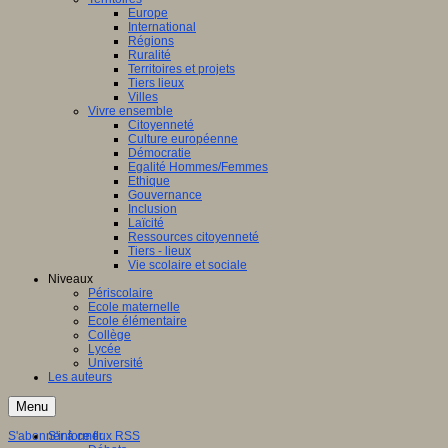
Europe
International
Régions
Ruralité
Territoires et projets
Tiers lieux
Villes
Vivre ensemble
Citoyenneté
Culture européenne
Démocratie
Egalité Hommes/Femmes
Ethique
Gouvernance
Inclusion
Laïcité
Ressources citoyenneté
Tiers - lieux
Vie scolaire et sociale
Niveaux
Périscolaire
Ecole maternelle
Ecole élémentaire
Collège
Lycée
Université
Les auteurs
Menu
S'abonner à ce flux RSS
S'informer