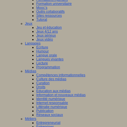
Formation universitaire
Mooc’s
Outils collaboratifs
Sites ressources
Tutorat
Jeux
Jeu et éducation
Jeux 4/12 ans
Jeux sérieux
Jeux vidéo
Langages
Ecriture
Humour
Langue orale
Langues vivantes
Lecture
Programmation
Médias
Compétences informationnelles
Culture des médias
Curation
Droits
Education aux médias
Information et nouveaux médias
Identité numérique
Internet responsable
Littératie numérique
Publication
Réseaux sociaux
Métiers
Entrepreneuriat
Entreprises