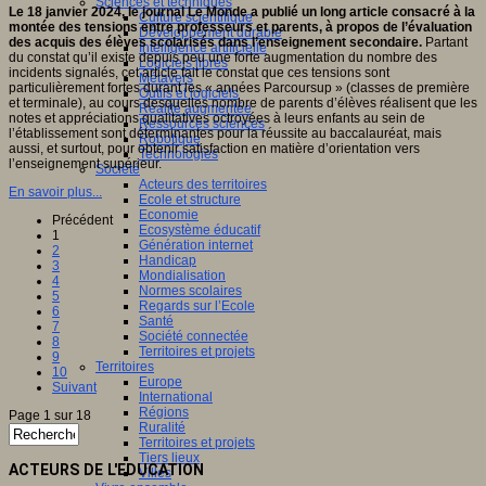
Sciences et techniques
Le 18 janvier 2024, le journal Le Monde a publié un long article consacré à la
Culture scientifique
montée des tensions entre professeurs et parents, à propos de l’évaluation
Développement durable
des acquis des élèves scolarisés dans l’enseignement secondaire.
Partant
Intelligence artificielle
du constat qu’il existe depuis peu une forte augmentation du nombre des
Logiciels libres
incidents signalés, cet article fait le constat que ces tensions sont
Métavers
particulièrement fortes durant les « années Parcoursup » (classes de première
Outils et logiciels
et terminale), au cours desquelles nombre de parents d’élèves réalisent que les
Réalité augmentée
notes et appréciations qualitatives octroyées à leurs enfants au sein de
Ressources sciences
l’établissement sont déterminantes pour la réussite au baccalauréat, mais
Robotique
aussi, et surtout, pour obtenir satisfaction en matière d’orientation vers
Technologies
l’enseignement supérieur.
Société
Acteurs des territoires
En savoir plus...
Ecole et structure
Economie
Précédent
Ecosystème éducatif
1
Génération internet
2
Handicap
3
Mondialisation
4
Normes scolaires
5
Regards sur l’Ecole
6
Santé
7
Société connectée
8
Territoires et projets
9
Territoires
10
Europe
Suivant
International
Régions
Page 1 sur 18
Ruralité
Territoires et projets
Tiers lieux
ACTEURS DE L'EDUCATION
Villes