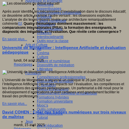
Apprendre et enseigner
Apprendre
Apprentissages
Après avoir identifié les mécanismes d’invisibilisation dans le discours éducatif,
Apprentissages collaboratifs
ce deuxième article examine l’autre versant : les obsessions explicites.
Créativité
L’analyse de dix textes récents révèle une architecture remarquablement
Culture numérique
cohérente
[1]
.
Quatre thématiques dominent massivement : les
Evaluations
comparaisons internationales (PISA), la formation des enseignants, le
Individualisation
diagnostic des inégalités, et l’évaluation. Que révèle cette convergence ?
Initiatives
Interdisciplinarité
En savoir plus...
Outils pour la classe
Arts et Culture
Université de Montpellier : Intelligence Artificielle et évaluation
Art
pédagogique
Cinéma
Culture
lundi, 04 août 2025
Culture et numérique
Reportages
Dispositifs de médiation
Littérature
Formation
Compétences professionnelles
L’Université de Montpellier a organisé un colloque le 26 juin 2025 sur
Dispositifs de formation
l’Intelligence Artificielle (IA) et ses impacts sur l’évaluation, les compétences et
E- formation
les évolutions des pratiques pédagogiques. Un partenariat a été noué pour le
Enjeux et évolutions
développement d’applications IA dont certaines vont grandement faciliter le
Enseignement supérieur et numérique
travail des professeurs.
Formations hybrides
Formation universitaire
En savoir plus...
Mooc’s
Outils collaboratifs
David COHEN : Créer des badges numériques sur trois niveaux
Sites ressources
de maîtrise
Tutorat
Jeux
mardi, 15 avril 2025
Jeu et éducation