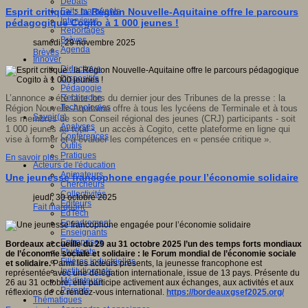
Débats
Faits marquants
Esprit critique : la Région Nouvelle-Aquitaine offre le parcours
Interviews
pédagogique Cogito à 1 000 jeunes !
s
Reportages
Brèves
samedi, 29 novembre 2025
Agenda
Brèves
Innover
Didactique
Dispositifs
Pédagogie
Recherche
L’annonce a été faite lors du
dernier jour des
Tribunes de la presse
:
la
o
,
Technologies
Région Nouvelle-Aquitaine
offre
à tous les lycéens de Terminale et à tous
Savoir(s)
les membres de son Conseil
r
égional des
j
eunes
(CRJ)
participants
- soit
forme
Analyses
1
000 jeunes au total
-
,
un accès à Cogito
,
cette plateforme en ligne qui
Conférences
vise à
former et
à
évaluer les compétences en
«
pensée critique
»
.
Outils
Pratiques
En savoir plus...
Acteurs de l'éducation
Animateurs
Une jeunesse francophone engagée pour l’économie solidaire
Chercheurs
r
Collectivités
jeudi, 30 octobre 2025
Editeurs
Fait marquant
EdTech
er
Encadrement
Enseignants
Entreprises
étences
Bordeaux accueille du 29 au 31 octobre 2025 l’un des temps forts mondiaux
Etudiants
de l’économie sociale et solidaire : le Forum mondial de l’économie sociale
Filières industrielles
et solidaire.
Parmi les acteurs présents, la jeunesse francophone est
sée
Institutionnels
représentée avec une délégation internationale, issue de 13 pays. Présente du
ue
»
.
Médiateurs
26 au 31 octobre, elle participe activement aux échanges, aux activités et aux
Parents
réflexions de ce rendez-vous international.
https://bordeauxgsef2025.org/
Thématiques