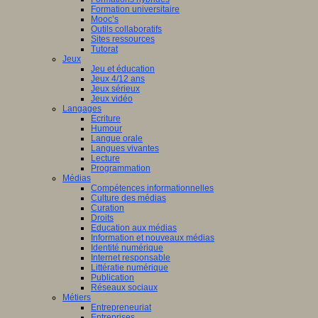
Formation universitaire
ion
Mooc’s
Outils collaboratifs
le
Sites ressources
sergues
Tutorat
Jeux
Jeu et éducation
z
Jeux 4/12 ans
Jeux sérieux
Jeux vidéo
ser
Langages
Ecriture
Humour
Langue orale
Langues vivantes
129_CP-
Lecture
Programmation
rsCogito.pdf
Médias
z
Compétences informationnelles
Culture des médias
Curation
ser
Droits
Education aux médias
Information et nouveaux médias
Identité numérique
Internet responsable
DLP2025_RemisePrix.JPG
Littératie numérique
Publication
Réseaux sociaux
Métiers
ge
Entrepreneuriat
Entreprises