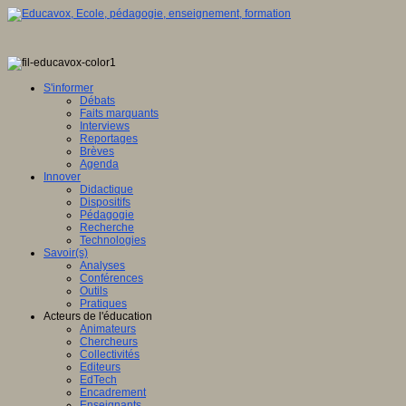
e
ée
S'informer
Débats
Faits marquants
Interviews
eurs.
Reportages
Brèves
Agenda
Innover
Didactique
ipt
Dispositifs
Pédagogie
Recherche
er.
"
Technologies
Savoir(s)
Service
Analyses
Conférences
Outils
le-
Pratiques
ne"
Acteurs de l'éducation
Animateurs
"true"
Chercheurs
WBGd-
Collectivités
Editeurs
EdTech
Encadrement
Enseignants