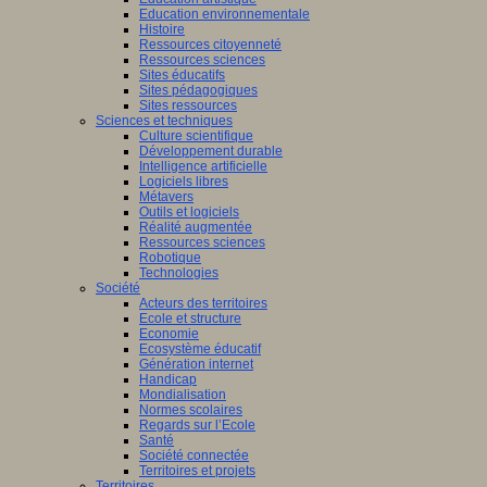
Education environnementale
on
Histoire
Ressources citoyenneté
elle-
Ressources sciences
taine
Sites éducatifs
Sites pédagogiques
Sites ressources
Sciences et techniques
Culture scientifique
ours
Développement durable
gogique
Intelligence artificielle
Logiciels libres
to
Métavers
Outils et logiciels
Réalité augmentée
0
Ressources sciences
es
!
Robotique
Technologies
Société
Acteurs des territoires
once
Ecole et structure
Economie
Ecosystème éducatif
Génération internet
Handicap
Mondialisation
Normes scolaires
er
Regards sur l’Ecole
Santé
Société connectée
nes
Territoires et projets
Territoires