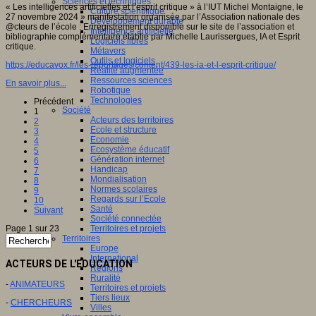
Sciences et techniques
« Les intelligences artificielles et l’esprit critique » à l’IUT Michel Montaigne, le
Culture scientifique
27 novembre 2024 » manifestation organisée par l’Association nationale des
Développement durable
@cteurs de l’école : Enregistrement disponible sur le site de l’association et
Intelligence artificielle
bibliographie complémentaire établie par Michelle Laurissergues, IA et Esprit
Logiciels libres
critique.
Métavers
Outils et logiciels
https://educavox.fr/les-reportages/content/439-les-ia-et-l-esprit-critique/
Réalité augmentée
Ressources sciences
En savoir plus...
Robotique
Technologies
Précédent
Société
1
Acteurs des territoires
2
Ecole et structure
3
Economie
4
Ecosystème éducatif
5
Génération internet
6
Handicap
7
Mondialisation
8
Normes scolaires
9
Regards sur l’Ecole
10
Santé
Suivant
Société connectée
Page 1 sur 23
Territoires et projets
Territoires
Europe
International
ACTEURS DE L'EDUCATION
Régions
Ruralité
-
ANIMATEURS
Territoires et projets
Tiers lieux
-
CHERCHEURS
Villes