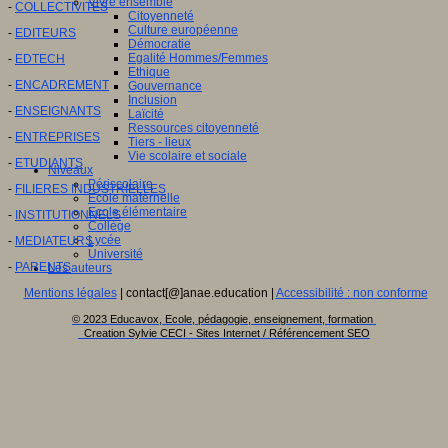
Vivre ensemble
-
COLLECTIVITES
Citoyenneté
Culture européenne
-
EDITEURS
Démocratie
Egalité Hommes/Femmes
-
EDTECH
Ethique
-
ENCADREMENT
Gouvernance
Inclusion
-
ENSEIGNANTS
Laïcité
Ressources citoyenneté
-
ENTREPRISES
Tiers - lieux
Vie scolaire et sociale
-
ETUDIANTS
Niveaux
Périscolaire
-
FILIERES INDUSTRIELLES
Ecole maternelle
Ecole élémentaire
-
INSTITUTIONNELS
Collège
Lycée
-
MEDIATEURS
Université
-
PARENTS
Les auteurs
Mentions légales
| contact[@]anae.education |
Accessibilité : non conforme
© 2023 Educavox, Ecole, pédagogie, enseignement, formation
Creation Sylvie CECI - Sites Internet / Référencement SEO