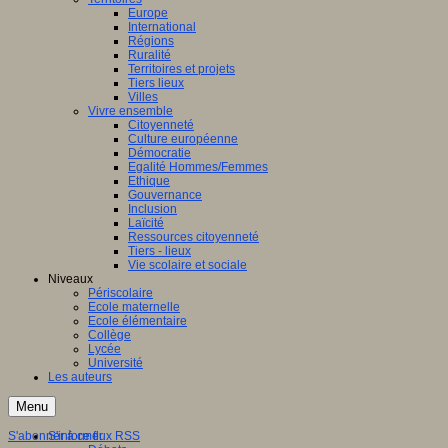
Europe
International
e
:
Régions
Ruralité
on
Territoires et projets
lle-
Tiers lieux
aine
Villes
Vivre ensemble
Citoyenneté
Culture européenne
Démocratie
Egalité Hommes/Femmes
ns
Ethique
Gouvernance
nale
Inclusion
Laïcité
Ressources citoyenneté
Tiers - lieux
Vie scolaire et sociale
Niveaux
res
Périscolaire
Ecole maternelle
Ecole élémentaire
Collège
il
Lycée
nal
Université
Les auteurs
s
Menu
cipants
S'abonner à ce flux RSS
S'informer