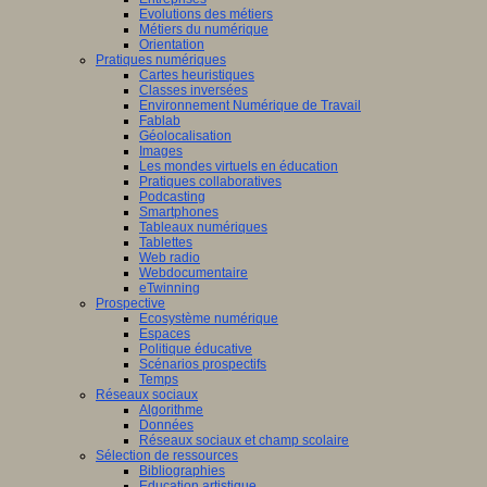
he
Evolutions des métiers
Métiers du numérique
tement,
cliquez
Orientation
Pratiques numériques
Cartes heuristiques
Classes inversées
Environnement Numérique de Travail
Fablab
Géolocalisation
Images
Les mondes virtuels en éducation
Pratiques collaboratives
Podcasting
Smartphones
uniqué
Tableaux numériques
Tablettes
e
Web radio
di
Webdocumentaire
eTwinning
mbre
Prospective
Ecosystème numérique
Espaces
Politique éducative
Scénarios prospectifs
Temps
Réseaux sociaux
Algorithme
Données
Réseaux sociaux et champ scolaire
t
Sélection de ressources
que
:
Bibliographies
Education artistique