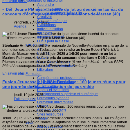
Apprendre et enseigner
En savoir plus...
Apprendre
Apprentissages
« Défi Jeune Plumes » : remise du lot au deuxième lauréat du
Apprentissages collaboratifs
concours d’écriture vendredi 27 juin à Mont-de-Marsan (40)
Créativité
Culture numérique
vendredi, 20 juin 2025
Evaluations
Agenda
Individualisation
Initiatives
Interdisciplinarité
Outils pour la classe
Arts et Culture
Stéphanie Anfray,
conseillère régionale de Nouvelle-Aquitaine en charge de la
Art
promotion sociale dans l’éducation,
se rendra au lycée Robert-Wlérick à
Cinéma
Mont-de-Marsan vendredi 27 juin 2025 à 14h30 pour remettre un lot à
Culture
Maxime Palmono, deuxième prix du concours d’écriture «
Défi Jeune
Culture et numérique
Plumes
» avec son texte
« Cœur blessé »
(6 rue Jean Macé – classe PAPS –
Dispositifs de médiation
Pôle d’Accompagnement à la Persévérance Scolaire).
Littérature
En savoir plus...
Formation
Compétences professionnelles
Fusion Jeunesse x Ubisoft Bordeaux : 160 jeunes réunis pour
Dispositifs de formation
E- formation
une journée dédiée à la création de jeux vidéo
Enjeux et évolutions
Enseignement supérieur et numérique
jeudi, 19 juin 2025
Formations hybrides
Fait marquant
Formation universitaire
Mooc’s
Outils collaboratifs
Sites ressources
Jeudi 12 juin 2025, Ubisoft Bordeaux accueille dans ses locaux 160 collégiens
Tutorat
et lycéens de la Région Nouvelle-Aquitaine pour une journée immersive autour
Jeux
de la création de jeux vidéo. Cet événement s’inscrit dans le cadre du Festival
Jeu et éducation