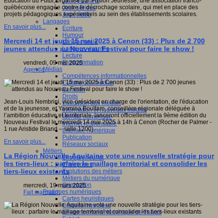
Éducation du Futur, organisé par Fusion Jeunesse, une association franco-
Jeux 4/12 ans
québécoise engagée contre le décrochage scolaire, qui met en place des
Jeux sérieux
projets pédagogiques expérientiels au sein des établissements scolaires.
Jeux vidéo
Langages
En savoir plus...
Ecriture
Humour
Mercredi 14 et jeudi 15 mai 2025 à Cenon (33) : Plus de 2 700
Langue orale
jeunes attendus au Nouveau Festival pour faire le show !
Langues vivantes
Lecture
Programmation
vendredi, 09 mai 2025
Médias
Agenda
Compétences informationnelles
Culture des médias
Curation
Droits
Jean-Louis Nembrini, vice-président en charge de l'orientation, de l'éducation
Education aux médias
et de la jeunesse, et Yasmina Boultam, conseillère régionale déléguée à
Information et nouveaux médias
l’ambition éducative et territoriale, lanceront officiellement la 9ème édition du
Identité numérique
Nouveau Festival le mercredi 14 mai 2025 à 14h à Cenon (Rocher de Palmer -
Internet responsable
1 rue Aristide Briand – salle 1200).
Littératie numérique
Publication
En savoir plus...
Réseaux sociaux
Métiers
La Région Nouvelle-Aquitaine vote une nouvelle stratégie pour
Entrepreneuriat
les tiers-lieux : parfaire le maillage territorial et consolider les
Entreprises
tiers-lieux existants
Evolutions des métiers
Métiers du numérique
Orientation
mercredi, 19 mars 2025
Pratiques numériques
Fait marquant
Cartes heuristiques
Classes inversées
Environnement Numérique de Travail