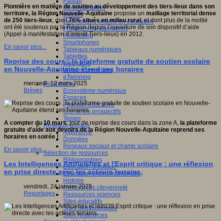
Fablab
Pionnière en matière de soutien au développement des tiers-lieux dans son
Géolocalisation
territoire, la Région Nouvelle-Aquitaine
propose un
maillage territorial dense
Images
de 250 tiers-lieux
, dont
76% situés en milieu rural
, et dont plus de la moitié
Les mondes virtuels en éducation
ont été soutenus par la Région depuis l’ouverture de son dispositif d’aide
Pratiques collaboratives
(Appel à manifestation d’intérêt Tiers-lieux) en 2012.
Podcasting
Smartphones
En savoir plus...
Tableaux numériques
Tablettes
Reprise des cours : la plateforme gratuite de soutien scolaire
Web radio
en Nouvelle-Aquitaine étend ses horaires
Webdocumentaire
eTwinning
mercredi, 12 mars 2025
Prospective
Brèves
Ecosystème numérique
Espaces
Politique éducative
Scénarios prospectifs
Temps
A compter du 10 mars
, jour de reprise des cours dans la zone A,
la plateforme
Réseaux sociaux
gratuite d’aide aux devoirs de la Région Nouvelle-Aquitaine reprend ses
Algorithme
horaires en soirée
!
Données
Réseaux sociaux et champ scolaire
En savoir plus...
Sélection de ressources
Bibliographies
Les Intelligences Artificielles et l'Esprit critique : une réflexion
Education artistique
en prise directe avec les acteurs terrains.
Education environnementale
Histoire
vendredi, 24 janvier 2025
Ressources citoyenneté
Reportages
Ressources sciences
Sites éducatifs
Sites pédagogiques
Sites ressources