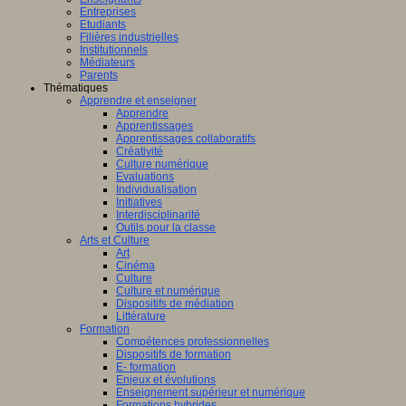
Entreprises
Etudiants
Filières industrielles
Institutionnels
Médiateurs
Parents
Thématiques
Apprendre et enseigner
Apprendre
Apprentissages
Apprentissages collaboratifs
Créativité
Culture numérique
Evaluations
Individualisation
Initiatives
Interdisciplinarité
Outils pour la classe
Arts et Culture
Art
Cinéma
Culture
Culture et numérique
Dispositifs de médiation
Littérature
Formation
Compétences professionnelles
Dispositifs de formation
E- formation
Enjeux et évolutions
Enseignement supérieur et numérique
Formations hybrides