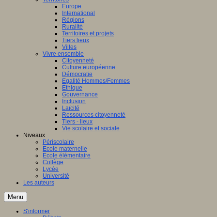
Europe
International
Régions
Ruralité
Territoires et projets
Tiers lieux
Villes
Vivre ensemble
Citoyenneté
Culture européenne
Démocratie
Egalité Hommes/Femmes
Ethique
Gouvernance
Inclusion
Laïcité
Ressources citoyenneté
Tiers - lieux
Vie scolaire et sociale
Niveaux
Périscolaire
Ecole maternelle
Ecole élémentaire
Collège
Lycée
Université
Les auteurs
Menu
S'informer