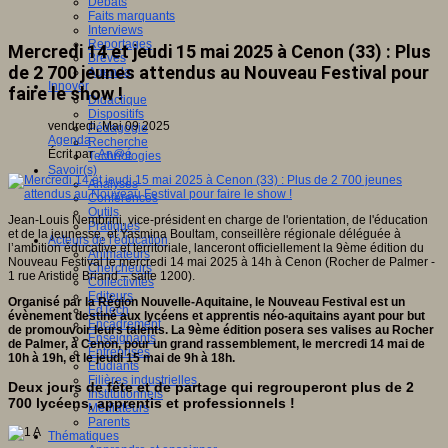
Débats
Faits marquants
Interviews
Reportages
Mercredi 14 et jeudi 15 mai 2025 à Cenon (33) : Plus
Brèves
de 2 700 jeunes attendus au Nouveau Festival pour
Agenda
Innover
faire le show !
Didactique
Dispositifs
vendredi, Mai 09 2025
Pédagogie
Agenda
Recherche
Écrit par
An@é
Technologies
Savoir(s)
Analyses
Conférences
Outils
Jean-Louis Nembrini, vice-président en charge de l'orientation, de l'éducation
Pratiques
et de la jeunesse, et Yasmina Boultam, conseillère régionale déléguée à
Acteurs de l'éducation
l’ambition éducative et territoriale, lanceront officiellement la 9ème édition du
Animateurs
Nouveau Festival le mercredi 14 mai 2025 à 14h à Cenon (Rocher de Palmer -
Chercheurs
1 rue Aristide Briand – salle 1200).
Collectivités
Editeurs
Organisé par la Région Nouvelle-Aquitaine, le Nouveau Festival est un
EdTech
évènement destiné aux lycéens et apprentis néo-aquitains ayant pour but
Encadrement
de promouvoir leurs talents. La 9ème édition posera ses valises au Rocher
Enseignants
de Palmer, à Cenon, pour un grand rassemblement, le mercredi 14 mai de
Entreprises
10h à 19h, et le jeudi 15 mai de 9h à 18h.
Etudiants
Filières industrielles
Deux jours de fête et de partage qui regrouperont plus de 2
Institutionnels
700 lycéens, apprentis et professionnels !
Médiateurs
Parents
Thématiques