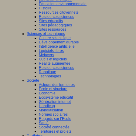
Education environnementale
Histoire
Ressources citoyenneté
Ressources sciences
Sites éducatifs
Sites pédagogiques
Sites ressources
Sciences et techniques
Culture scientifique
Développement durable
Intelligence artificielle
Logiciels libres
Métavers
Outils et logiciels
Réalité augmentée
Ressources sciences
Robotique
Technologies
Société
Acteurs des territoires
Ecole et structure
Economie
Ecosystème éducatif
Génération internet
Handicap
Mondialisation
Normes scolaires
Regards sur l’Ecole
Santé
Société connectée
Territoires et projets
Territoires