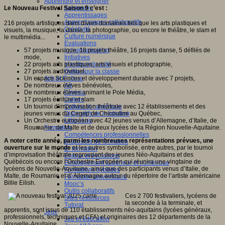
Apprendre et enseigner
Le Nouveau Festival Saison 9 c’est :
Apprendre
Apprentissages
Apprentissages collaboratifs
216 projets artistiques dans divers domaines tels que les arts plastiques et
Créativité
visuels, la musique, la danse, la photographie, ou encore le théâtre, le slam et
Culture numérique
le multimédia...
Evaluations
57 projets musique, 18 projets théâtre, 16 projets danse, 5 défilés de
Individualisation
mode,
Initiatives
22 projets arts plastiques, arts visuels et photographie,
Interdisciplinarité
27 projets audiovisuel,
Outils pour la classe
Un espace Sciences et développement durable avec 7 projets,
Arts et Culture
De nombreux élèves bénévoles,
Art
De nombreux élèves animant le Pole Média,
Cinéma
17 projets écriture et slam
Culture
Un tournoi d’improvisation théâtrale avec 12 établissements et des
Culture et numérique
jeunes venus du Cegep de Chicoutimi au Québec,
Dispositifs de médiation
Un Orchestre européen avec 42 jeunes venus d’Allemagne, d’Italie, de
Littérature
Roumanie, de Malte et de deux lycées de la Région Nouvelle-Aquitaine.
Formation
Compétences professionnelles
A noter cette année, parmi les nombreuses représentations prévues, une
Dispositifs de formation
ouverture sur le monde
et les autres symbolisée, entre autres, par le tournoi
E- formation
d’improvisation théâtrale regroupant des jeunes Néo-Aquitains et des
Enjeux et évolutions
Québécois ou encore l’Orchestre Européen qui réunira une vingtaine de
Enseignement supérieur et numérique
lycéens de Nouvelle-Aquitaine, ainsi que des participants venus d’Italie, de
Formations hybrides
Malte, de Roumanie et d’ Allemagne autour du répertoire de l’artiste américaine
Formation universitaire
Billie Eilish.
Mooc’s
Outils collaboratifs
Ces 2 700 festivaliers, lycéens de
Sites ressources
la seconde à la terminale, et
Tutorat
apprentis, sont issus de 110 établissements néo-aquitains (lycées généraux,
Jeux
professionnels, techniques et CFA) et originaires des 12 départements de la
Jeu et éducation
Nouvelle-Aquitaine.