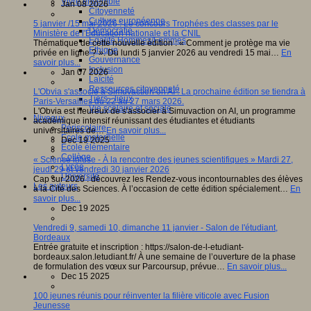
Vivre ensemble
Jan 08 2026
Citoyenneté
Culture européenne
5 janvier /15 mai 2026 : Le concours Trophées des classes par le
Démocratie
Ministère de l'Éducation nationale et la CNIL
Egalité Hommes/Femmes
Thématique de cette nouvelle édition : « Comment je protège ma vie
Ethique
privée en ligne ? ». Du lundi 5 janvier 2026 au vendredi 15 mai…
En
Gouvernance
savoir plus...
Inclusion
Jan 07 2026
Laïcité
Ressources citoyenneté
L'Obvia s'associe à Simuvaction on AI : La prochaine édition se tiendra à
Tiers - lieux
Paris-Versailles du 22 au 27 mars 2026.
Vie scolaire et sociale
L'Obvia est heureux de s'associer à Simuvaction on AI, un programme
Niveaux
académique intensif réunissant des étudiantes et étudiants
Périscolaire
universitaires de…
En savoir plus...
Ecole maternelle
Dec 19 2025
Ecole élémentaire
Collège
« Science infuse - À la rencontre des jeunes scientifiques » Mardi 27,
Lycée
jeudi 29 et vendredi 30 janvier 2026
Université
Cap sur 2026 : découvrez les Rendez-vous incontournables des élèves
Les auteurs
à la Cité des Sciences. À l’occasion de cette édition spécialement…
En
savoir plus...
Dec 19 2025
Vendredi 9, samedi 10, dimanche 11 janvier - Salon de l'étudiant,
Bordeaux
Entrée gratuite et inscription : https://salon-de-l-etudiant-
bordeaux.salon.letudiant.fr/ À une semaine de l’ouverture de la phase
de formulation des vœux sur Parcoursup, prévue…
En savoir plus...
Dec 15 2025
100 jeunes réunis pour réinventer la filière viticole avec Fusion
Jeunesse