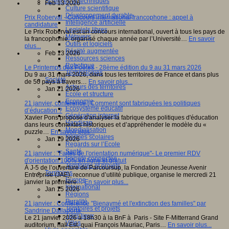
Sciences et techniques
Feb 13 2026
Culture scientifique
Développement durable
Prix Roberval - Concours international francophone : appel à
Intelligence artificielle
candidature
Logiciels libres
Le Prix Roberval est un concours international, ouvert à tous les pays de
Métavers
la francophonie, organisé chaque année par l’Université…
En savoir
Outils et logiciels
plus...
Réalité augmentée
Feb 13 2026
Ressources sciences
Robotique
Le Printemps des Poètes - 28ème édition du 9 au 31 mars 2026
Technologies
Du 9 au 31 mars 2026, dans tous les territoires de France et dans plus
Société
de 50 pays à travers…
En savoir plus...
Acteurs des territoires
Jan 21 2026
Ecole et structure
Economie
21 janvier, conférence : Comment sont fabriquées les politiques
Ecosystème éducatif
d’éducation ?
Génération internet
Xavier Pons propose d'analyser la fabrique des politiques d'éducation
Handicap
dans leurs contextes historiques et d’appréhender le modèle du «
Mondialisation
puzzle…
En savoir plus...
Normes scolaires
Jan 19 2026
Regards sur l’Ecole
Santé
21 janvier : "Faites de l'orientation numérique"- Le premier RDV
Société connectée
d'orientation 100% en ligne et gratuit
Territoires et projets
À J-5 de l’ouverture de Parcoursup, la Fondation Jeunesse Avenir
Territoires
Entreprise (JAE), reconnue d’utilité publique, organise le mercredi 21
Europe
janvier la première…
En savoir plus...
International
Jan 15 2026
Régions
Ruralité
21 janvier : Conférence "Bienaymé et l'extinction des familles" par
Territoires et projets
Sandrine Dallaporta
Tiers lieux
Le 21 janvier 2026 à 18h30 à la BnF à Paris - Site F-Mitterrand Grand
Villes
auditorium, hall Est, quai François Mauriac, Paris…
En savoir plus...