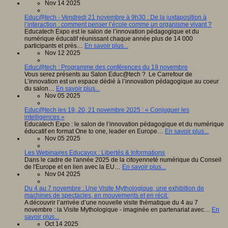
Nov 14 2025
Educ@tech - Vendredi 21 novembre à 9h30 : De la juxtaposition à
l’interaction : comment penser l’école comme un organisme vivant ?
Educatech Expo est le salon de l’innovation pédagogique et du
numérique éducatif réunissant chaque année plus de 14 000
participants et près…
En savoir plus...
Nov 12 2025
Educ@tech : Programme des conférences du 19 novembre
Vous serez présents au Salon Educ@tech ? Le Carrefour de
L’innovation est un espace dédié à l’innovation pédagogique au coeur
du salon…
En savoir plus...
Nov 05 2025
Educ@tech les 19, 20, 21 novembre 2025 : « Conjuguer les
intelligences »
Educatech Expo : le salon de l’innovation pédagogique et du numérique
éducatif en format One to one, leader en Europe…
En savoir plus...
Nov 05 2025
Les Webinaires Educavox : Libertés & Informations
Dans le cadre de l'année 2025 de la citoyenneté numérique du Conseil
de l'Europe et en lien avec la EU…
En savoir plus...
Nov 04 2025
Du 4 au 7 novembre : Une Visite Mythologique, une exhibition de
machines de spectacles, en mouvements et en récit.
A découvrir l’arrivée d’une nouvelle visite thématique du 4 au 7
novembre : la Visite Mythologique - imaginée en partenariat avec…
En
savoir plus...
Oct 14 2025