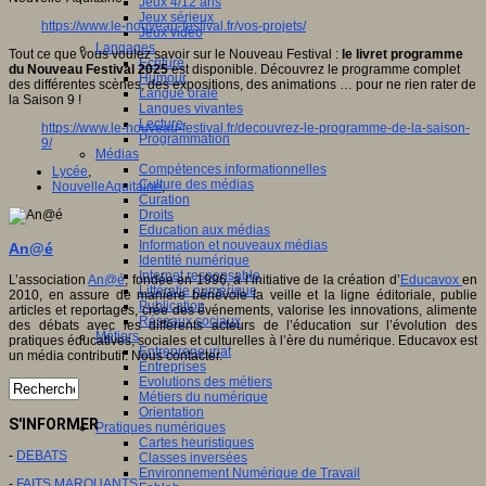
Jeux 4/12 ans
Jeux sérieux
https://www.le-nouveau-festival.fr/vos-projets/
Jeux vidéo
Langages
Tout ce que vous voulez savoir sur le Nouveau Festival :
le livret programme
Ecriture
du Nouveau Festival 2025
est disponible. Découvrez le programme complet
Humour
des différentes scènes, des expositions, des animations … pour ne rien rater de
Langue orale
la Saison 9 !
Langues vivantes
Lecture
https://www.le-nouveau-festival.fr/decouvrez-le-programme-de-la-saison-
Programmation
9/
Médias
Compétences informationnelles
Lycée
,
Culture des médias
NouvelleAquitaine
,
Curation
Droits
Education aux médias
Information et nouveaux médias
An@é
Identité numérique
Internet responsable
L’association
An@é
, fondée en 1996, à l’initiative de la création d’
Educavox
en
Littératie numérique
2010, en assure de manière bénévole la veille et la ligne éditoriale, publie
Publication
articles et reportages, crée des événements, valorise les innovations, alimente
Réseaux sociaux
des débats avec les différents acteurs de l’éducation sur l’évolution des
Métiers
pratiques éducatives, sociales et culturelles à l’ère du numérique. Educavox est
Entrepreneuriat
un média contributif. Nous contacter.
Entreprises
Evolutions des métiers
Métiers du numérique
Orientation
S'INFORMER
Pratiques numériques
Cartes heuristiques
-
DEBATS
Classes inversées
Environnement Numérique de Travail
-
FAITS MARQUANTS