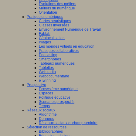
Evolutions des métiers
Métiers du numérique
Orientation
Pratiques numériques
Cartes heuristiques
Classes inversées
Environnement Numérique de Travail
Fablab
Géolocalisation
Images
Les mondes virtuels en éducation
Pratiques collaboratives
Podcasting
Smartphones
Tableaux numériques
Tablettes
Web radio
Webdocumentaire
eTwinning
Prospective
Ecosystème numérique
Espaces
Politique éducative
Scénarios prospectifs
Temps
Réseaux sociaux
Algorithme
Données
Réseaux sociaux et champ scolaire
Sélection de ressources
Bibliographies
Education artistique