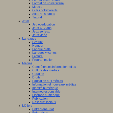
Formation universitaire
Mooc’s
Outils collaboratifs
Sites ressources
Tutorat
Jeux
Jeu et éducation
Jeux 4/12 ans
Jeux sérieux
Jeux vidéo
Langages
Ecriture
Humour
Langue orale
Langues vivantes
Lecture
Programmation
Médias
Compétences informationnelles
Culture des médias
Curation
Droits
Education aux médias
Information et nouveaux médias
Identité numérique
Internet responsable
Littératie numérique
Publication
Réseaux sociaux
Métiers
Entrepreneuriat
Entreprises