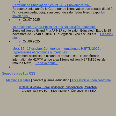
Carrefour de l'innovation : les 19, 20, 21 novembre 2025
Retrouvez cette année le Carrefour de L’innovation : un espace dédié à
l’innovation pédagogique au coeur du salon Educ@tech Expo.
En
savoir plus...
Oct 07 2025
19 novembre : Grand Prix Afinef des collectivités innovantes
2ème édition du Grand Prix AFINEF sur le salon Educatech Expo le 19
novembre de 17h40 à 18h40 ! Educ@tech Expo accueillera…
En savoir
plus...
Oct 06 2025
Metz, 15 - 17 octobre, Conférence internationale H2PTM'2025 :
Hypermédias et communs numériques
Événement scientifique bisannuel depuis 1989, la conférence
internationale H2PTM arrive à sa 18ème édition. H2PTM’25 est de
retour à Metz,…
En savoir plus...
Souscrire à ce flux RSS
Mentions légales
| contact[@]anae.education |
Accessibilité : non conforme
© 2023 Educavox, Ecole, pédagogie, enseignement, formation
Creation Sylvie CECI - Sites Internet / Référencement SEO