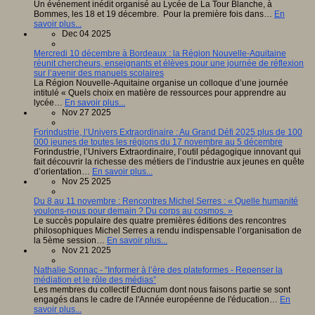
Un événement inédit organisé au Lycée de La Tour Blanche, à
Bommes, les 18 et 19 décembre. Pour la première fois dans…
En
savoir plus...
Dec 04 2025
Mercredi 10 décembre à Bordeaux : la Région Nouvelle-Aquitaine
réunit chercheurs, enseignants et élèves pour une journée de réflexion
sur l’avenir des manuels scolaires
La Région Nouvelle-Aquitaine organise un colloque d’une journée
intitulé « Quels choix en matière de ressources pour apprendre au
lycée…
En savoir plus...
Nov 27 2025
Forindustrie, l’Univers Extraordinaire : Au Grand Défi 2025 plus de 100
000 jeunes de toutes les régions du 17 novembre au 5 décembre
Forindustrie, l’Univers Extraordinaire, l’outil pédagogique innovant qui
fait découvrir la richesse des métiers de l’industrie aux jeunes en quête
d’orientation…
En savoir plus...
Nov 25 2025
Du 8 au 11 novembre : Rencontres Michel Serres : « Quelle humanité
voulons-nous pour demain ? Du corps au cosmos. »
Le succès populaire des quatre premières éditions des rencontres
philosophiques Michel Serres a rendu indispensable l’organisation de
la 5ème session…
En savoir plus...
Nov 21 2025
Nathalie Sonnac - “Informer à l’ère des plateformes - Repenser la
médiation et le rôle des médias”
Les membres du collectif Educnum dont nous faisons partie se sont
engagés dans le cadre de l'Année européenne de l'éducation…
En
savoir plus...