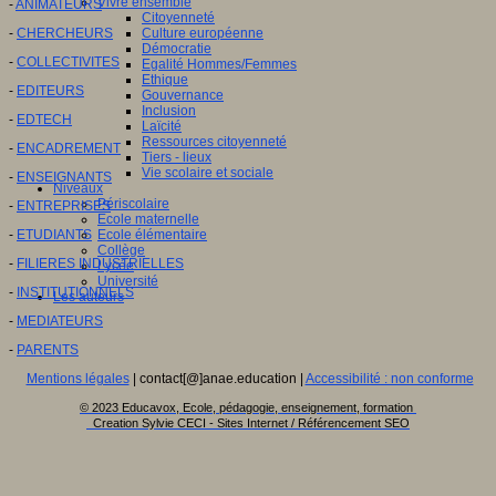
Vivre ensemble
-
ANIMATEURS
Citoyenneté
-
CHERCHEURS
Culture européenne
Démocratie
-
COLLECTIVITES
Egalité Hommes/Femmes
Ethique
-
EDITEURS
Gouvernance
Inclusion
-
EDTECH
Laïcité
Ressources citoyenneté
-
ENCADREMENT
Tiers - lieux
Vie scolaire et sociale
-
ENSEIGNANTS
Niveaux
Périscolaire
-
ENTREPRISES
Ecole maternelle
-
ETUDIANTS
Ecole élémentaire
Collège
-
FILIERES INDUSTRIELLES
Lycée
Université
-
INSTITUTIONNELS
Les auteurs
-
MEDIATEURS
-
PARENTS
Mentions légales
| contact[@]anae.education |
Accessibilité : non conforme
© 2023 Educavox, Ecole, pédagogie, enseignement, formation
Creation Sylvie CECI - Sites Internet / Référencement SEO