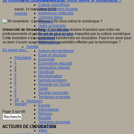
30 novembre : Conférence | Où nous mène le numérique ?
Sciences et techniques
Culture scientifique
Développement durable
mardi, 14 novembre 2023
Intelligence artificielle
Agenda
Logiciels libres
Métavers
Outils et logiciels
Université de Strasbourg
- Cela fait une dizaine d’années que notre vie
Réalité augmentée
professionnelle et privée est de plus en plus impactée par la culture numérique.
Ressources sciences
Cette évolution s’est rapidement transformée en révolution. Faut-il en avoir peur
Robotique
ou bien s’ouvrir aux nombreuses possibilités offertes par la technologie ?
Technologies
Société
En savoir plus...
Acteurs des territoires
Ecole et structure
Précédent
Economie
1
Ecosystème éducatif
2
Génération internet
3
Handicap
4
Mondialisation
5
Normes scolaires
6
Regards sur l’Ecole
7
Santé
8
Société connectée
9
Territoires et projets
10
Territoires
Suivant
Europe
International
Page 3 sur 48
Régions
Ruralité
Territoires et projets
ACTEURS DE L'EDUCATION
Tiers lieux
Villes