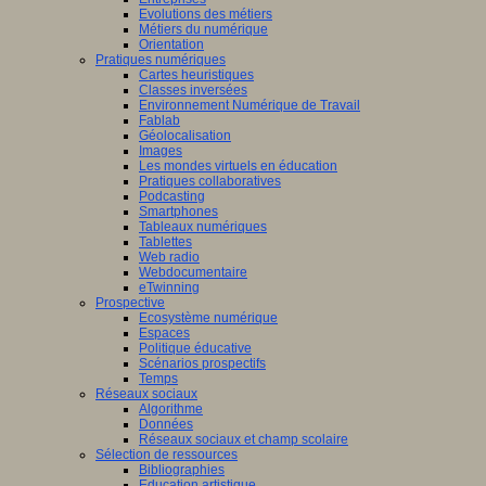
Evolutions des métiers
Métiers du numérique
Orientation
Pratiques numériques
Cartes heuristiques
Classes inversées
Environnement Numérique de Travail
Fablab
Géolocalisation
Images
Les mondes virtuels en éducation
Pratiques collaboratives
Podcasting
Smartphones
Tableaux numériques
Tablettes
Web radio
Webdocumentaire
eTwinning
Prospective
Ecosystème numérique
Espaces
Politique éducative
Scénarios prospectifs
Temps
Réseaux sociaux
Algorithme
Données
Réseaux sociaux et champ scolaire
Sélection de ressources
Bibliographies
Education artistique