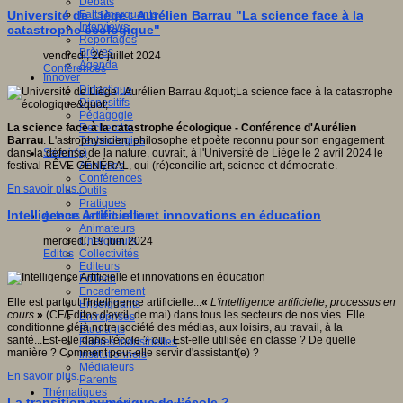
Débats
Faits marquants
Université de Liège : Aurélien Barrau "La science face à la
Interviews
catastrophe écologique"
Reportages
Brèves
vendredi, 26 juillet 2024
Agenda
Conférences
Innover
Didactique
Dispositifs
Pédagogie
Recherche
La science face à la catastrophe écologique - Conférence d'Aurélien
Technologies
Barrau
. L'astrophysicien, philosophe et poète reconnu pour son engagement
Savoir(s)
dans la défense de la nature, ouvrait, à l'Université de Liège le 2 avril 2024 le
Analyses
festival RÊVE GÉNÉRAL, qui (ré)concilie art, science et démocratie.
Conférences
En savoir plus...
Outils
Pratiques
Intelligence Artificielle et innovations en éducation
Acteurs de l'éducation
Animateurs
Chercheurs
mercredi, 19 juin 2024
Collectivités
Editos
Editeurs
EdTech
Encadrement
Elle est partout l'Intelligence artificielle...
«
L'intelligence artificielle, processus en
Enseignants
cours
»
(CF/Editos d'avril, de mai) dans tous les secteurs de nos vies. Elle
Entreprises
conditionne déjà notre société des médias, aux loisirs, au travail, à la
Etudiants
santé...Est-elle dans l'école ? oui. Est-elle utilisée en classe ? De quelle
Filières industrielles
manière ? Comment peut-elle servir d'assistant(e) ?
Institutionnels
Médiateurs
En savoir plus...
Parents
Thématiques
La transition numérique de l’école ?