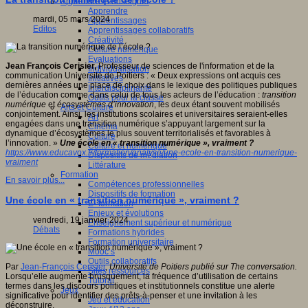
Apprendre et enseigner
Apprendre
mardi, 05 mars 2024
Apprentissages
Editos
Apprentissages collaboratifs
Créativité
Culture numérique
Evaluations
Jean François Cerisier,
Professeur de sciences de l'information et de la
Individualisation
communication Université de Poitiers : « Deux expressions ont acquis ces
Initiatives
dernières années une place de choix dans le lexique des politiques publiques
Interdisciplinarité
de l’éducation comme dans celui de tous les acteurs de l’éducation :
transition
Outils pour la classe
numérique
et
écosystèmes d’innovation
, les deux étant souvent mobilisés
Arts et Culture
conjointement. Ainsi, les institutions scolaires et universitaires seraient-elles
Art
engagées dans une transition numérique s’appuyant largement sur la
Cinéma
dynamique d’écosystèmes le plus souvent territorialisés et favorables à
Culture
l’innovation. »
Une école en « transition numérique », vraiment ?
Culture et numérique
https://www.educavox.fr/formation/analyse/une-ecole-en-transition-numerique-
Dispositifs de médiation
vraiment
Littérature
Formation
En savoir plus...
Compétences professionnelles
Dispositifs de formation
Une école en « transition numérique », vraiment ?
E- formation
Enjeux et évolutions
vendredi, 19 janvier 2024
Enseignement supérieur et numérique
Débats
Formations hybrides
Formation universitaire
Mooc’s
Outils collaboratifs
Par
Jean-François Cerisier
,
Université de Poitiers publié sur The conversation.
Sites ressources
Lorsqu’elle augmente brusquement, la fréquence d’utilisation de certains
Tutorat
termes dans les discours politiques et institutionnels constitue une alerte
Jeux
significative pour identifier des prêts-à-penser et une invitation à les
Jeu et éducation
déconstruire.