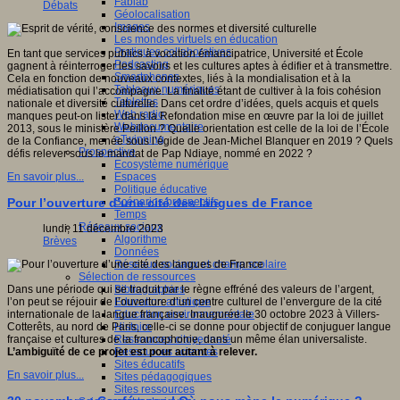
Fablab
Débats
Géolocalisation
Images
Les mondes virtuels en éducation
Pratiques collaboratives
En tant que services publics à vocation émancipatrice, Université et École
Podcasting
gagnent à réinterroger les savoirs et les cultures aptes à édifier et à transmettre.
Smartphones
Cela en fonction de nouveaux contextes, liés à la mondialisation et à la
Tableaux numériques
médiatisation qui l’accompagne. La finalité étant de cultiver à la fois cohésion
Tablettes
nationale et diversité culturelle. Dans cet ordre d’idées, quels acquis et quels
Web radio
manques peut-on lister dans la Refondation mise en œuvre par la loi de juillet
Webdocumentaire
2013, sous le ministère Peillon ? Quelle orientation est celle de la loi de l’École
eTwinning
de la Confiance, menée sous l’égide de Jean-Michel Blanquer en 2019 ? Quels
Prospective
défis relever sous le mandat de Pap Ndiaye, nommé en 2022 ?
Ecosystème numérique
Espaces
En savoir plus...
Politique éducative
Scénarios prospectifs
Pour l’ouverture d’une cité des langues de France
Temps
Réseaux sociaux
lundi, 11 décembre 2023
Algorithme
Brèves
Données
Réseaux sociaux et champ scolaire
Sélection de ressources
Bibliographies
Dans une période qui se traduit par le règne effréné des valeurs de l’argent,
Education artistique
l’on peut se réjouir de l’ouverture d’un centre culturel de l’envergure de la cité
Education environnementale
internationale de la langue française. Inaugurée le 30 octobre 2023 à Villers-
Histoire
Cotterêts, au nord de Paris, celle-ci se donne pour objectif de conjuguer langue
Ressources citoyenneté
française et cultures de la francophonie, dans un même élan universaliste.
Ressources sciences
L’ambiguïté de ce projet est pour autant à relever.
Sites éducatifs
En savoir plus...
Sites pédagogiques
Sites ressources