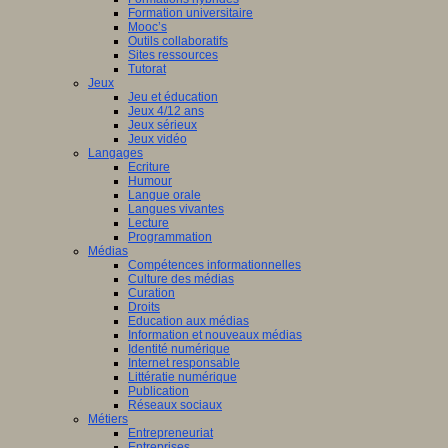
Formation universitaire
Mooc’s
Outils collaboratifs
Sites ressources
Tutorat
Jeux
Jeu et éducation
Jeux 4/12 ans
Jeux sérieux
Jeux vidéo
Langages
Ecriture
Humour
Langue orale
Langues vivantes
Lecture
Programmation
Médias
Compétences informationnelles
Culture des médias
Curation
Droits
Education aux médias
Information et nouveaux médias
Identité numérique
Internet responsable
Littératie numérique
Publication
Réseaux sociaux
Métiers
Entrepreneuriat
Entreprises