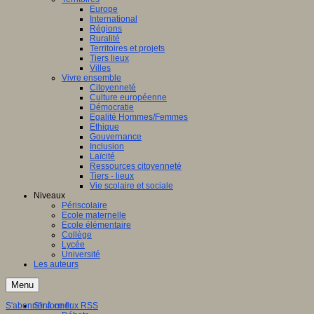
Europe
International
Régions
Ruralité
Territoires et projets
Tiers lieux
Villes
Vivre ensemble
Citoyenneté
Culture européenne
Démocratie
Egalité Hommes/Femmes
Ethique
Gouvernance
Inclusion
Laïcité
Ressources citoyenneté
Tiers - lieux
Vie scolaire et sociale
Niveaux
Périscolaire
Ecole maternelle
Ecole élémentaire
Collège
Lycée
Université
Les auteurs
Menu
S'abonner à ce flux RSS
S'informer