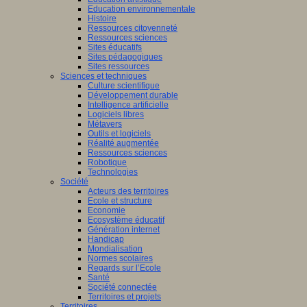
Education environnementale
Histoire
Ressources citoyenneté
Ressources sciences
Sites éducatifs
Sites pédagogiques
Sites ressources
Sciences et techniques
Culture scientifique
Développement durable
Intelligence artificielle
Logiciels libres
Métavers
Outils et logiciels
Réalité augmentée
Ressources sciences
Robotique
Technologies
Société
Acteurs des territoires
Ecole et structure
Economie
Ecosystème éducatif
Génération internet
Handicap
Mondialisation
Normes scolaires
Regards sur l’Ecole
Santé
Société connectée
Territoires et projets
Territoires