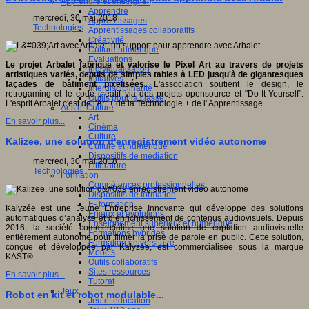
Apprendre et enseigner
Apprendre
mercredi, 30 mai 2018
Apprentissages
Technologies
Apprentissages collaboratifs
Créativité
Culture numérique
Evaluations
Le projet Arbalet fabrique et valorise le Pixel Art au travers de projets
Individualisation
artistiques variés, depuis de simples tables à LED jusqu'à de gigantesques
Initiatives
façades de bâtiment pixelisées
. L'association soutient le design, le
Interdisciplinarité
retrogaming et le code créatif via des projets opensource et "Do-It-Yourself".
Outils pour la classe
L'esprit Arbalet c'est de l'Art + de la Technologie + de l' Apprentissage.
Arts et Culture
Art
En savoir plus...
Cinéma
Culture
Kalizee, une solution d'enregistrement vidéo autonome
Culture et numérique
Dispositifs de médiation
mercredi, 30 mai 2018
Littérature
Technologies
Formation
Compétences professionnelles
Dispositifs de formation
E- formation
Kalyzée est une Jeune Entreprise Innovante qui développe des solutions
Enjeux et évolutions
automatiques d’analyse et d’enrichissement de contenus audiovisuels. Depuis
Enseignement supérieur et numérique
2016, la société commercialise une solution de captation audiovisuelle
Formations hybrides
entièrement autonome pour filmer la prise de parole en public. Cette solution,
Formation universitaire
conçue et développée par Kalyzée, est commercialisée sous la marque
Mooc’s
KAST®.
Outils collaboratifs
Sites ressources
En savoir plus...
Tutorat
Jeux
Robot en kit et robot modulable...
Jeu et éducation