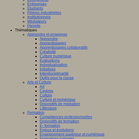
Entreprises
Etudiants
Filières industrielles
Institutionnels
Médiateurs
Parents
Thématiques
Apprendre et enseigner
Apprendre
Apprentissages
Apprentissages collaboratifs
Créativité
Culture numérique
Evaluations
Individualisation
Initiatives
Interdisciplinarité
Outils pour la classe
Arts et Culture
Art
Cinéma
Culture
Culture et numérique
Dispositifs de médiation
Littérature
Formation
Compétences professionnelles
Dispositifs de formation
E- formation
Enjeux et évolutions
Enseignement supérieur et numérique
Formations hybrides