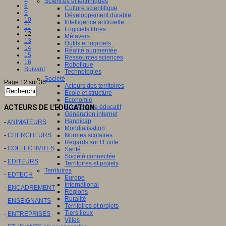
Sciences et techniques
8
Culture scientifique
9
Développement durable
10
Intelligence artificielle
11
Logiciels libres
12
Métavers
13
Outils et logiciels
14
Réalité augmentée
15
Ressources sciences
16
Robotique
Suivant
Technologies
Société
Page 12 sur 36
Acteurs des territoires
Ecole et structure
Economie
ACTEURS DE L'EDUCATION
Ecosystème éducatif
Génération internet
Handicap
-
ANIMATEURS
Mondialisation
-
CHERCHEURS
Normes scolaires
Regards sur l’Ecole
-
COLLECTIVITES
Santé
Société connectée
-
EDITEURS
Territoires et projets
Territoires
-
EDTECH
Europe
International
-
ENCADREMENT
Régions
Ruralité
-
ENSEIGNANTS
Territoires et projets
Tiers lieux
-
ENTREPRISES
Villes