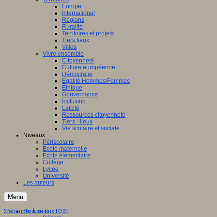
Europe
International
Régions
Ruralité
Territoires et projets
Tiers lieux
Villes
Vivre ensemble
Citoyenneté
Culture européenne
Démocratie
Egalité Hommes/Femmes
Ethique
Gouvernance
Inclusion
Laïcité
Ressources citoyenneté
Tiers - lieux
Vie scolaire et sociale
Niveaux
Périscolaire
Ecole maternelle
Ecole élémentaire
Collège
Lycée
Université
Les auteurs
Menu
S'abonner à ce flux RSS
S'informer