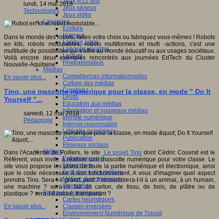
Jeux 4/12 ans
lundi, 14 mai 2018
Jeux sérieux
Technologies
Jeux vidéo
Langages
Ecriture
Humour
Dans le monde des robots, faites votre choix ou fabriquez vous-mêmes ! Robots
Langue orale
en kits, robots modulables, robots multiformes et multi -actions, c'est une
Langues vivantes
multitude de possibilités qui s'offre au monde éducatif ou aux usages sociétaux.
Lecture
Voilà encore deux exemples rencontrés aux journées EdTech du Cluster
Programmation
Nouvelle-Aquitaine.
Médias
Compétences informationnelles
En savoir plus...
Culture des médias
Curation
Tino, une mascotte numérique pour la classe, en mode " Do It
Droits
Yourself "...
Education aux médias
Information et nouveaux médias
samedi, 12 mai 2018
Identité numérique
Pédagogie
Internet responsable
Littératie numérique
Publication
Réseaux sociaux
Métiers
Dans l'Académie de Poitiers, le site
Le projet Tino
dont Cédric Couvrat est le
Entrepreneuriat
Référent, vous invite à réaliser une mascotte numérique pour votre classe. Le
Entreprises
site vous propose les plans de toute la partie numérique et électronique, ainsi
Evolutions des métiers
que le code nécessaire à son fonctionnement. A vous d'imaginer quel aspect
Métiers du numérique
prendra Tino. Sera-t-il grand, petit ? ressemblera-t-il à un animal, à un humain,
Orientation
une machine ? sera-t-il fait de carton, de tissu, de bois, de plâtre ou de
Pratiques numériques
plastique ? sera-t-il coloré, transparent ?
Cartes heuristiques
Classes inversées
En savoir plus...
Environnement Numérique de Travail