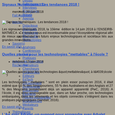
Débats
Faits marquants
Signaux Numériques : Les tendances 2018 !
Interviews
Reportages
mercredi, 20 juin 2018
Brèves
Fait marquant
Agenda
Innover
Didactique
Dispositifs
Les signaux numériques 2018, la 10ème édition le 14 juin 2018 à l’ENSEIRB-
Pédagogie
MATMECA : Ce rendez-vous est incontournable pour l’écosystème régional afin
Recherche
de mieux appréhender les futurs enjeux technologiques et sociétaux liés aux
Technologies
grandes innovations.
Savoir(s)
En savoir plus...
Analyses
Conférences
Quelles places pour les technologies "mettables" à l'école ?
Outils
Pratiques
Acteurs de l'éducation
vendredi, 15 juin 2018
Animateurs
Recherche
Chercheurs
Collectivités
Editeurs
EdTech
Les technologies " mettables " sont en plein essor puisqu’en 2016, il était
Encadrement
estimé que 60 % des Singapouriens, 55 % des Australiens et des Anglais et 27
Enseignants
% des Mexicains possédaient déjà un appareil apparenté (PwC, 2016). A
Entreprises
l’école, il est donc envisageable que, dans un futur proche, ces technologies
Etudiants
embarquées dans les vêtements et les objets connectés s’intègrent dans les
Filières industrielles
pratiques pédagogiques (Sandall, 2016).
Institutionnels
Médiateurs
En savoir plus...
Parents
Thématiques
L'Art avec Arbalet, un support pour apprendre avec Arbalet