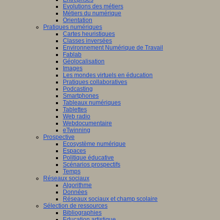
Evolutions des métiers
Métiers du numérique
Orientation
Pratiques numériques
Cartes heuristiques
Classes inversées
Environnement Numérique de Travail
Fablab
Géolocalisation
Images
Les mondes virtuels en éducation
Pratiques collaboratives
Podcasting
Smartphones
Tableaux numériques
Tablettes
Web radio
Webdocumentaire
eTwinning
Prospective
Ecosystème numérique
Espaces
Politique éducative
Scénarios prospectifs
Temps
Réseaux sociaux
Algorithme
Données
Réseaux sociaux et champ scolaire
Sélection de ressources
Bibliographies
Education artistique