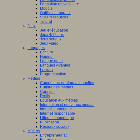
Formation universitaire
Mooc’s
Outils collaboratifs
Sites ressources
Tutorat
Jeux
Jeu et éducation
Jeux 4/12 ans
Jeux sérieux
Jeux vidéo
Langages
Ecriture
Humour
Langue orale
Langues vivantes
Lecture
Programmation
Médias
Compétences informationnelles
Culture des médias
Curation
Droits
Education aux médias
Information et nouveaux médias
Identité numérique
Internet responsable
Littératie numérique
Publication
Réseaux sociaux
Métiers
Entrepreneuriat
Entreprises