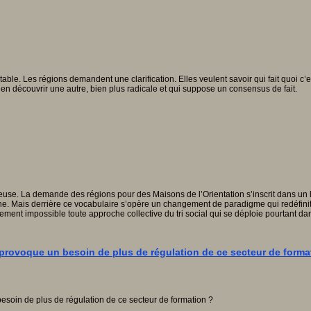
vitable. Les régions demandent une clarification. Elles veulent savoir qui fait quoi c’
ur en découvrir une autre, bien plus radicale et qui suppose un consensus de fait.
euse. La demande des régions pour des Maisons de l’Orientation s’inscrit dans un 
rne. Mais derrière ce vocabulaire s’opère un changement de paradigme qui redéfinit
ellement impossible toute approche collective du tri social qui se déploie pourtant d
provoque un besoin de plus de régulation de ce secteur de forma