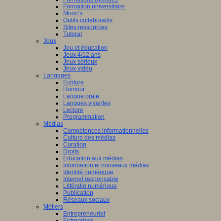
Formation universitaire
Mooc’s
Outils collaboratifs
Sites ressources
Tutorat
Jeux
Jeu et éducation
Jeux 4/12 ans
Jeux sérieux
Jeux vidéo
Langages
Ecriture
Humour
Langue orale
Langues vivantes
Lecture
Programmation
Médias
Compétences informationnelles
Culture des médias
Curation
Droits
Education aux médias
Information et nouveaux médias
Identité numérique
Internet responsable
Littératie numérique
Publication
Réseaux sociaux
Métiers
Entrepreneuriat
Entreprises