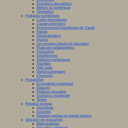
Evolutions des métiers
Métiers du numérique
Orientation
Pratiques numériques
Cartes heuristiques
Classes inversées
Environnement Numérique de Travail
Fablab
Géolocalisation
Images
Les mondes virtuels en éducation
Pratiques collaboratives
Podcasting
Smartphones
Tableaux numériques
Tablettes
Web radio
Webdocumentaire
eTwinning
Prospective
Ecosystème numérique
Espaces
Politique éducative
Scénarios prospectifs
Temps
Réseaux sociaux
Algorithme
Données
Réseaux sociaux et champ scolaire
Sélection de ressources
Bibliographies
Education artistique