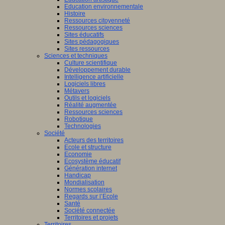
Education environnementale
Histoire
Ressources citoyenneté
Ressources sciences
Sites éducatifs
Sites pédagogiques
Sites ressources
Sciences et techniques
Culture scientifique
Développement durable
Intelligence artificielle
Logiciels libres
Métavers
Outils et logiciels
Réalité augmentée
Ressources sciences
Robotique
Technologies
Société
Acteurs des territoires
Ecole et structure
Economie
Ecosystème éducatif
Génération internet
Handicap
Mondialisation
Normes scolaires
Regards sur l’Ecole
Santé
Société connectée
Territoires et projets
Territoires