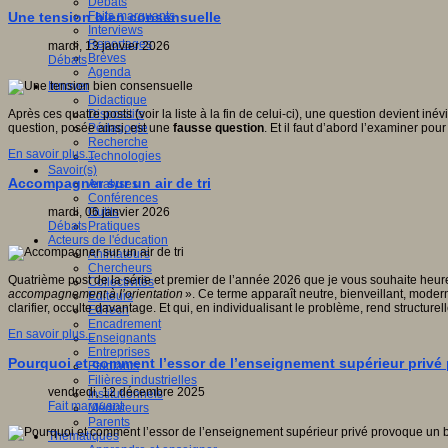
Débats
Faits marquants
Une tension bien consensuelle
Interviews
Reportages
mardi, 13 janvier 2026
Brèves
Débats
Agenda
Innover
Didactique
Dispositifs
Après ces quatre posts (voir la liste à la fin de celui-ci), une question devient iné
Pédagogie
question, posée ainsi, est une
fausse question
. Et il faut d’abord l’examiner po
Recherche
En savoir plus...
Technologies
Savoir(s)
Accompagner sur un air de tri
Analyses
Conférences
Outils
mardi, 06 janvier 2026
Pratiques
Débats
Acteurs de l'éducation
Animateurs
Chercheurs
Quatrième post de la série et premier de l’année 2026 que je vous souhaite heur
Collectivités
accompagnement à l’orientation
». Ce terme apparaît neutre, bienveillant, mode
Editeurs
clarifier, occulte davantage. Et qui, en individualisant le problème, rend structur
EdTech
Encadrement
En savoir plus...
Enseignants
Entreprises
Pourquoi et comment l’essor de l’enseignement supérieur privé 
Etudiants
Filières industrielles
vendredi, 12 décembre 2025
Institutionnels
Fait marquant
Médiateurs
Parents
Thématiques