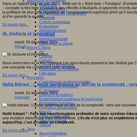
Apprendre et enseigner
Dans un rapport paru en juin 2023, édité par le « think tank » Fondapol (Fondatio
Apprendre
– constate la très forte croissance des effectifs d’étudiants et apprentis inscri
Apprentissages
la politique de plus forte régulation de l’enseignement supérieur privé qu’il susci
Apprentissages collaboratifs
et d'en garantir la qualité.
Créativité
Culture numérique
En savoir plus...
Evaluations
Individualisation
IA, tricherie et innovation
Initiatives
Interdisciplinarité
mardi, 09 décembre 2025
Outils pour la classe
Débats
Arts et Culture
Art
Cinéma
Culture
Nous avons tous vu le film mythique
Les sous-doués passent le bac
réalisé par C
Culture et numérique
une anecdote me concernant cette semaine.
Dispositifs de médiation
Littérature
En savoir plus...
Formation
Compétences professionnelles
Hafid Adnani : L’école systémique au défi de la complexité : ver
Dispositifs de formation
E- formation
mardi, 02 décembre 2025
Enjeux et évolutions
Analyses
Enseignement supérieur et numérique
Formations hybrides
Formation universitaire
Mooc’s
Hafid Adnani * : Face aux transformations profondes de notre système éducat
Outils collaboratifs
une mutation silencieuse mais déterminante.
L’école n’est plus un empilement d
Sites ressources
aujourd’hui, c’est accepter sa complexité.
Tutorat
Jeux
En savoir plus...
Jeu et éducation