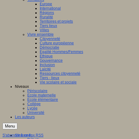
Europe
International
Régions
Ruralité
Territoires et projets
Tiers lieux
Villes
Vivre ensemble
Citoyenneté
Culture européenne
Démocratie
Egalité Hommes/Femmes
Ethique
Gouvernance
Inclusion
Laïcité
Ressources citoyenneté
Tiers - lieux
Vie scolaire et sociale
Niveaux
Périscolaire
Ecole maternelle
Ecole élémentaire
Collège
Lycée
Université
Les auteurs
Menu
S'abonner à ce flux RSS
S'informer