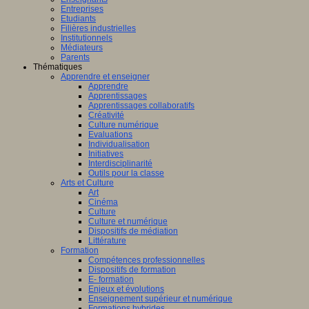
Entreprises
Etudiants
Filières industrielles
Institutionnels
Médiateurs
Parents
Thématiques
Apprendre et enseigner
Apprendre
Apprentissages
Apprentissages collaboratifs
Créativité
Culture numérique
Evaluations
Individualisation
Initiatives
Interdisciplinarité
Outils pour la classe
Arts et Culture
Art
Cinéma
Culture
Culture et numérique
Dispositifs de médiation
Littérature
Formation
Compétences professionnelles
Dispositifs de formation
E- formation
Enjeux et évolutions
Enseignement supérieur et numérique
Formations hybrides