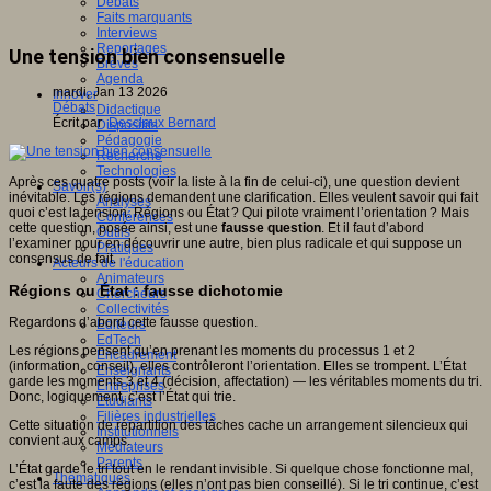
Débats
Faits marquants
Interviews
Reportages
Une tension bien consensuelle
Brèves
Agenda
mardi, Jan 13 2026
Innover
Débats
Didactique
Écrit par
Desclaux Bernard
Dispositifs
Pédagogie
Recherche
Technologies
Après ces quatre posts (voir la liste à la fin de celui-ci), une question devient
Savoir(s)
inévitable. Les régions demandent une clarification. Elles veulent savoir qui fait
Analyses
quoi c’est la tension. Régions ou État ? Qui pilote vraiment l’orientation ? Mais
Conférences
cette question, posée ainsi, est une
fausse question
. Et il faut d’abord
Outils
l’examiner pour en découvrir une autre, bien plus radicale et qui suppose un
Pratiques
consensus de fait.
Acteurs de l'éducation
Animateurs
Régions ou État : fausse dichotomie
Chercheurs
Collectivités
Regardons d’abord cette fausse question.
Editeurs
EdTech
Les régions pensent qu’en prenant les moments du processus 1 et 2
Encadrement
(information, conseil), elles contrôleront l’orientation. Elles se trompent. L’État
Enseignants
garde les moments 3 et 4 (décision, affectation) — les véritables moments du tri.
Entreprises
Donc, logiquement, c’est l’État qui trie.
Etudiants
Filières industrielles
Cette situation de répartition des tâches cache un arrangement silencieux qui
Institutionnels
convient aux camps.
Médiateurs
Parents
L’État garde le tri tout en le rendant invisible. Si quelque chose fonctionne mal,
Thématiques
c’est la faute des régions (elles n’ont pas bien conseillé). Si le tri continue, c’est