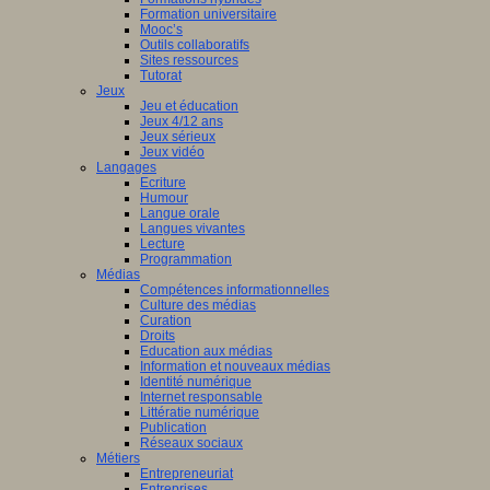
Formation universitaire
Mooc’s
Outils collaboratifs
Sites ressources
Tutorat
Jeux
Jeu et éducation
Jeux 4/12 ans
Jeux sérieux
Jeux vidéo
Langages
Ecriture
Humour
Langue orale
Langues vivantes
Lecture
Programmation
Médias
Compétences informationnelles
Culture des médias
Curation
Droits
Education aux médias
Information et nouveaux médias
Identité numérique
Internet responsable
Littératie numérique
Publication
Réseaux sociaux
Métiers
Entrepreneuriat
Entreprises