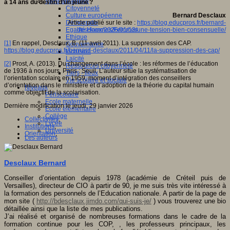
Vivre ensemble
à 14 ans du destin d’un jeune ?
Citoyenneté
Culture européenne
Bernard Desclaux
Démocratie
Article publié sur le site :
https://blog.educpros.fr/bernard-
Egalité Hommes/Femmes
desclaux/2026/01/13/une-tension-bien-consensuelle/
Ethique
[1]
En rappel, Desclaux, B. (11 avril 2011). La suppression des CAP.
Gouvernance
https://blog.educpros.fr/bernard-desclaux/2011/04/11/la-suppression-des-cap/
Inclusion
Laïcité
[2]
Prost, A. (2013). Du changement dans l’école : les réformes de l’éducation
Ressources citoyenneté
de 1936 à nos jours. Paris : Seuil. L’auteur situe la systématisation de
Tiers - lieux
l’orientation scolaire en 1959, moment d’intégration des conseillers
Vie scolaire et sociale
d’orientation dans le ministère et d’adoption de la théorie du capital humain
Niveaux
comme objectif de la scolarisation.
Périscolaire
Ecole maternelle
Dernière modification le jeudi, 29 janvier 2026
Ecole élémentaire
Collège
Collectivités
,
Lycée
Institutions
,
Université
Orientation
,
Les auteurs
Desclaux Bernard
Conseiller d’orientation depuis 1978 (académie de Créteil puis de
Versailles), directeur de CIO à partir de 90, je me suis très vite intéressé à
la formation des personnels de l’Education nationale. A partir de la page de
mon site (
http://bdesclaux.jimdo.com/qui-suis-je/
) vous trouverez une bio
détaillée ainsi que la liste de mes publications.
J’ai réalisé et organisé de nombreuses formations dans le cadre de la
formation continue pour les COP, , les professeurs principaux, les