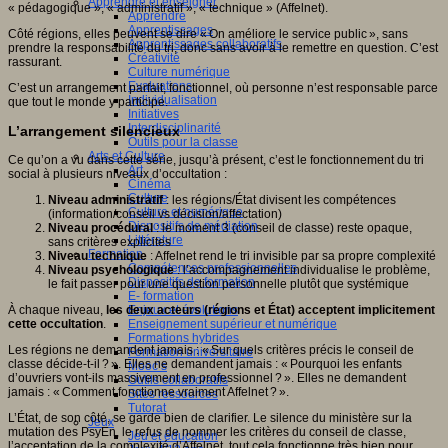
Apprendre et enseigner
« pédagogique », « administratif », « technique » (Affelnet).
Apprendre
Apprentissages
Côté régions, elles peuvent se dire « On améliore le service public », sans
Apprentissages collaboratifs
prendre la responsabilité du tri, donc sans avoir à le remettre en question. C’est
Créativité
rassurant.
Culture numérique
Evaluations
C’est un arrangement parfait, fonctionnel, où personne n’est responsable parce
Individualisation
que tout le monde y participe.
Initiatives
Interdisciplinarité
L’arrangement silencieux
Outils pour la classe
Arts et Culture
Ce qu’on a vu dans cette série, jusqu’à présent, c’est le fonctionnement du tri
Art
social à plusieurs niveaux d’occultation :
Cinéma
Culture
Niveau administratif
: les régions/État divisent les compétences
Culture et numérique
(information/conseil vs décision/affectation)
Dispositifs de médiation
Niveau procédural
: le moment 3 (conseil de classe) reste opaque,
Littérature
sans critères explicites
Formation
Niveau technique
: Affelnet rend le tri invisible par sa propre complexité
Compétences professionnelles
Niveau psychologique
: l’accompagnement individualise le problème,
Dispositifs de formation
le fait passer pour une question personnelle plutôt que systémique
E- formation
À chaque niveau,
les deux acteurs (régions et État) acceptent implicitement
Enjeux et évolutions
cette occultation
.
Enseignement supérieur et numérique
Formations hybrides
Les régions ne demandent jamais : « Sur quels critères précis le conseil de
Formation universitaire
classe décide-t-il ? ». Elles ne demandent jamais : « Pourquoi les enfants
Mooc’s
d’ouvriers vont-ils massivement en professionnel ? ». Elles ne demandent
Outils collaboratifs
jamais : « Comment fonctionne vraiment Affelnet ? ».
Sites ressources
Tutorat
L’État, de son côté, se garde bien de clarifier. Le silence du ministère sur la
Jeux
mutation des PsyEn, le refus de nommer les critères du conseil de classe,
Jeu et éducation
l’acceptation de la complexité d’Affelnet, tout cela fonctionne très bien pour