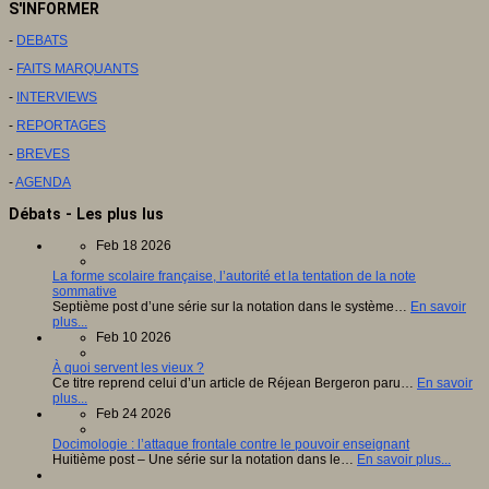
S'INFORMER
-
DEBATS
-
FAITS MARQUANTS
-
INTERVIEWS
-
REPORTAGES
-
BREVES
-
AGENDA
Débats - Les plus lus
Feb 18 2026
La forme scolaire française, l’autorité et la tentation de la note
sommative
Septième post d’une série sur la notation dans le système…
En savoir
plus...
Feb 10 2026
À quoi servent les vieux ?
Ce titre reprend celui d’un article de Réjean Bergeron paru…
En savoir
plus...
Feb 24 2026
Docimologie : l’attaque frontale contre le pouvoir enseignant
Huitième post – Une série sur la notation dans le…
En savoir plus...