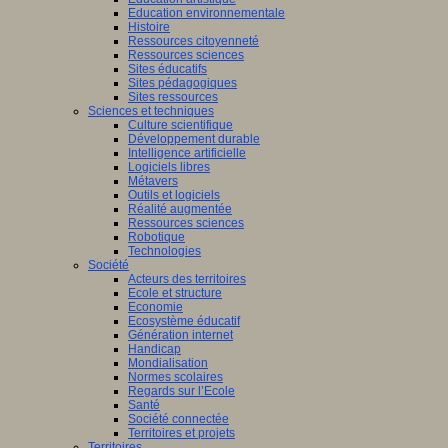
Education environnementale
Histoire
Ressources citoyenneté
Ressources sciences
Sites éducatifs
Sites pédagogiques
Sites ressources
Sciences et techniques
Culture scientifique
Développement durable
Intelligence artificielle
Logiciels libres
Métavers
Outils et logiciels
Réalité augmentée
Ressources sciences
Robotique
Technologies
Société
Acteurs des territoires
Ecole et structure
Economie
Ecosystème éducatif
Génération internet
Handicap
Mondialisation
Normes scolaires
Regards sur l’Ecole
Santé
Société connectée
Territoires et projets
Territoires