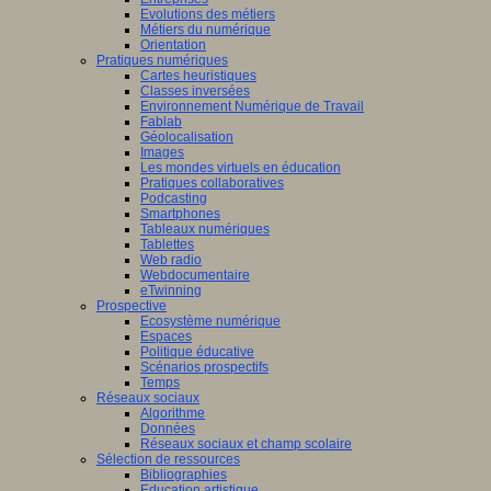
Evolutions des métiers
Métiers du numérique
Orientation
Pratiques numériques
Cartes heuristiques
Classes inversées
Environnement Numérique de Travail
Fablab
Géolocalisation
Images
Les mondes virtuels en éducation
Pratiques collaboratives
Podcasting
Smartphones
Tableaux numériques
Tablettes
Web radio
Webdocumentaire
eTwinning
Prospective
Ecosystème numérique
Espaces
Politique éducative
Scénarios prospectifs
Temps
Réseaux sociaux
Algorithme
Données
Réseaux sociaux et champ scolaire
Sélection de ressources
Bibliographies
Education artistique