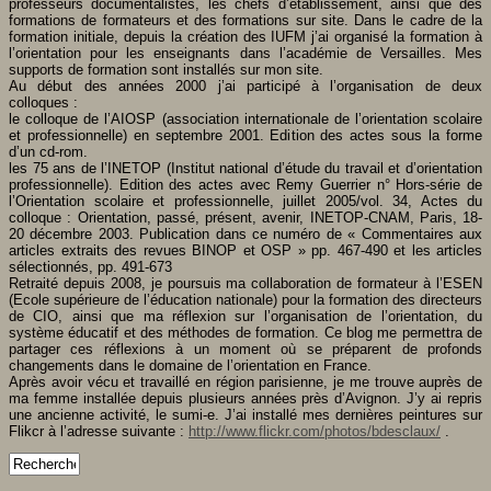
professeurs documentalistes, les chefs d’établissement, ainsi que des
formations de formateurs et des formations sur site. Dans le cadre de la
formation initiale, depuis la création des IUFM j’ai organisé la formation à
l’orientation pour les enseignants dans l’académie de Versailles
. Mes
supports de formation sont installés sur mon site.
Au début des années 2000 j’ai participé à l’organisation de deux
colloques :
le colloque de l’AIOSP (association internationale de l’orientation scolaire
et professionnelle) en septembre 2001. Edition des actes sous la forme
d’un cd-rom.
les 75 ans de l’INETOP (Institut national d’étude du travail et d’orientation
professionnelle). Edition des actes avec Remy Guerrier n° Hors-série de
l’Orientation scolaire et professionnelle, juillet 2005/vol. 34, Actes du
colloque : Orientation, passé, présent, avenir, INETOP-CNAM, Paris, 18-
20 décembre 2003. Publication dans ce numéro de « Commentaires aux
articles extraits des revues BINOP et OSP » pp. 467-490 et les articles
sélectionnés, pp. 491-673
Retraité depuis 2008, je poursuis ma collaboration de formateur à l’ESEN
(Ecole supérieure de l’éducation nationale) pour la formation des directeurs
de CIO, ainsi que ma réflexion sur l’organisation de l’orientation, du
système éducatif et des méthodes de formation. Ce blog me permettra de
partager ces réflexions à un moment où se préparent de profonds
changements dans le domaine de l’orientation en France.
Après avoir vécu et travaillé en région parisienne, je me trouve auprès de
ma femme installée depuis plusieurs années près d’Avignon. J’y ai repris
une ancienne activité, le sumi-e. J’ai installé mes dernières peintures sur
Flikcr à l’adresse suivante :
http://www.flickr.com/photos/bdesclaux/
.