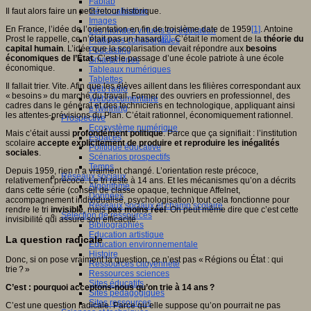
Fablab
Géolocalisation
Il faut alors faire un petit retour historique.
Images
En France, l’idée de l’orientation en fin de troisième date de 1959
[1]
. Antoine
Les mondes virtuels en éducation
Prost le rappelle, ce n’était pas un hasard
[2]
. C’était le moment de la
théorie du
Pratiques collaboratives
capital humain
. L’idée que la scolarisation devait répondre aux
besoins
Podcasting
économiques de l’État
. C’est le passage d’une école patriote à une école
Smartphones
économique.
Tableaux numériques
Tablettes
Il fallait trier. Vite. Afin que les élèves aillent dans les filières correspondant aux
Web radio
« besoins » du marché du travail. Former des ouvriers en professionnel, des
Webdocumentaire
cadres dans le général et des techniciens en technologique, appliquant ainsi
eTwinning
les attentes-prévisions du Plan. C’était rationnel, économiquement rationnel.
Prospective
Ecosystème numérique
Mais c’était aussi
profondément politique
. Parce que ça signifiait : l’institution
Espaces
scolaire
accepte explicitement de produire et reproduire les inégalités
Politique éducative
sociales
.
Scénarios prospectifs
Temps
Depuis 1959, rien n’a vraiment changé. L’orientation reste précoce,
Réseaux sociaux
relativement précoce. Le tri reste à 14 ans. Et les mécanismes qu’on a décrits
Algorithme
dans cette série (conseil de classe opaque, technique Affelnet,
Données
accompagnement individualisé, psychologisation) tout cela fonctionne pour
Réseaux sociaux et champ scolaire
rendre le tri
invisible
, mais
pas moins réel
. On peut même dire que c’est cette
Sélection de ressources
invisibilité qui assure son efficacité.
Bibliographies
Education artistique
La question radicale
Education environnementale
Histoire
Donc, si on pose vraiment la question, ce n’est pas « Régions ou État : qui
Ressources citoyenneté
trie ? »
Ressources sciences
Sites éducatifs
C’est : pourquoi acceptons-nous qu’on trie à 14 ans ?
Sites pédagogiques
Sites ressources
C’est une question radicale. Parce qu’elle suppose qu’on pourrait ne pas