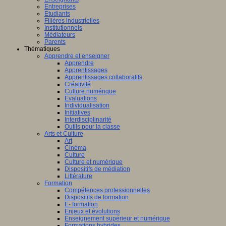
Entreprises
Etudiants
Filières industrielles
Institutionnels
Médiateurs
Parents
Thématiques
Apprendre et enseigner
Apprendre
Apprentissages
Apprentissages collaboratifs
Créativité
Culture numérique
Evaluations
Individualisation
Initiatives
Interdisciplinarité
Outils pour la classe
Arts et Culture
Art
Cinéma
Culture
Culture et numérique
Dispositifs de médiation
Littérature
Formation
Compétences professionnelles
Dispositifs de formation
E- formation
Enjeux et évolutions
Enseignement supérieur et numérique
Formations hybrides