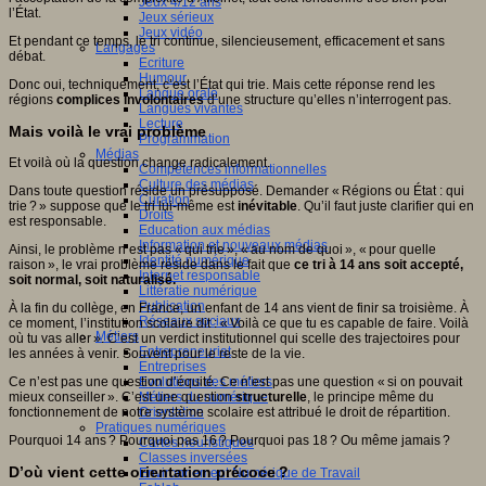
Jeux 4/12 ans
l’État.
Jeux sérieux
Jeux vidéo
Et pendant ce temps, le tri continue, silencieusement, efficacement et sans
Langages
débat.
Ecriture
Humour
Donc oui, techniquement, c’est l’État qui trie. Mais cette réponse rend les
Langue orale
régions
complices involontaires
d’une structure qu’elles n’interrogent pas.
Langues vivantes
Lecture
Mais voilà le vrai problème
Programmation
Médias
Et voilà où la question change radicalement.
Compétences informationnelles
Culture des médias
Dans toute question réside un présupposé. Demander « Régions ou État : qui
Curation
trie ? » suppose que le tri lui-même est
inévitable
. Qu’il faut juste clarifier qui en
Droits
est responsable.
Education aux médias
Information et nouveaux médias
Ainsi, le problème n’est pas « qui trie », « au nom de quoi », « pour quelle
Identité numérique
raison », le vrai problème réside dans le fait que
ce tri à 14 ans soit accepté,
Internet responsable
soit normal, soit naturalisé.
Littératie numérique
Publication
À la fin du collège, en France, un enfant de 14 ans vient de finir sa troisième. À
Réseaux sociaux
ce moment, l’institution scolaire dit : « Voilà ce que tu es capable de faire. Voilà
Métiers
où tu vas aller ». C’est un verdict institutionnel qui scelle des trajectoires pour
Entrepreneuriat
les années à venir. Souvent pour le reste de la vie.
Entreprises
Evolutions des métiers
Ce n’est pas une question d’équité. Ce n’est pas une question « si on pouvait
Métiers du numérique
mieux conseiller ». C’est une question
structurelle
, le principe même du
Orientation
fonctionnement de notre système scolaire est attribué le droit de répartition.
Pratiques numériques
Pourquoi 14 ans ? Pourquoi pas 16 ? Pourquoi pas 18 ? Ou même jamais ?
Cartes heuristiques
Classes inversées
D’où vient cette orientation précoce ?
Environnement Numérique de Travail