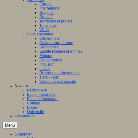
Europe
International
Régions
Ruralité
Territoires et projets
Tiers lieux
Villes
Vivre ensemble
Citoyenneté
Culture européenne
Démocratie
Egalité Hommes/Femmes
Ethique
Gouvernance
Inclusion
Laïcité
Ressources citoyenneté
Tiers - lieux
Vie scolaire et sociale
Niveaux
Périscolaire
Ecole maternelle
Ecole élémentaire
Collège
Lycée
Université
Les auteurs
Menu
S'informer