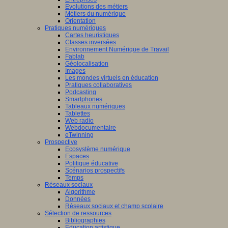
Evolutions des métiers
Métiers du numérique
Orientation
Pratiques numériques
Cartes heuristiques
Classes inversées
Environnement Numérique de Travail
Fablab
Géolocalisation
Images
Les mondes virtuels en éducation
Pratiques collaboratives
Podcasting
Smartphones
Tableaux numériques
Tablettes
Web radio
Webdocumentaire
eTwinning
Prospective
Ecosystème numérique
Espaces
Politique éducative
Scénarios prospectifs
Temps
Réseaux sociaux
Algorithme
Données
Réseaux sociaux et champ scolaire
Sélection de ressources
Bibliographies
Education artistique