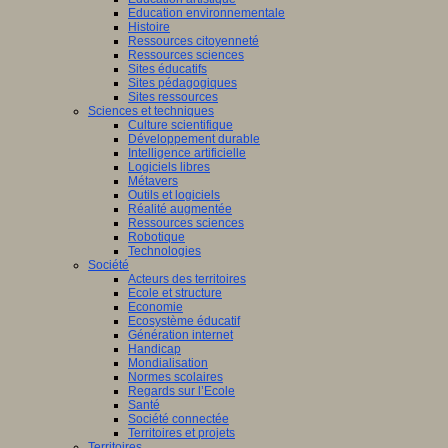
Education environnementale
Histoire
Ressources citoyenneté
Ressources sciences
Sites éducatifs
Sites pédagogiques
Sites ressources
Sciences et techniques
Culture scientifique
Développement durable
Intelligence artificielle
Logiciels libres
Métavers
Outils et logiciels
Réalité augmentée
Ressources sciences
Robotique
Technologies
Société
Acteurs des territoires
Ecole et structure
Economie
Ecosystème éducatif
Génération internet
Handicap
Mondialisation
Normes scolaires
Regards sur l’Ecole
Santé
Société connectée
Territoires et projets
Territoires