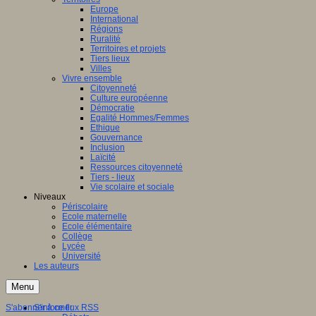
Europe
International
Régions
Ruralité
Territoires et projets
Tiers lieux
Villes
Vivre ensemble
Citoyenneté
Culture européenne
Démocratie
Egalité Hommes/Femmes
Ethique
Gouvernance
Inclusion
Laïcité
Ressources citoyenneté
Tiers - lieux
Vie scolaire et sociale
Niveaux
Périscolaire
Ecole maternelle
Ecole élémentaire
Collège
Lycée
Université
Les auteurs
Menu
S'abonner à ce flux RSS
S'informer