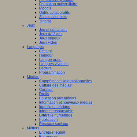
Formation universitaire
Mooc’s
Outils collaboratifs
Sites ressources
Tutorat
Jeux
Jeu et éducation
Jeux 4/12 ans
Jeux sérieux
Jeux vidéo
Langages
Ecriture
Humour
Langue orale
Langues vivantes
Lecture
Programmation
Médias
Compétences informationnelles
Culture des médias
Curation
Droits
Education aux médias
Information et nouveaux médias
Identité numérique
Internet responsable
Littératie numérique
Publication
Réseaux sociaux
Métiers
Entrepreneuriat
Entreprises