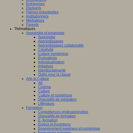
Entreprises
Etudiants
Filières industrielles
Institutionnels
Médiateurs
Parents
Thématiques
Apprendre et enseigner
Apprendre
Apprentissages
Apprentissages collaboratifs
Créativité
Culture numérique
Evaluations
Individualisation
Initiatives
Interdisciplinarité
Outils pour la classe
Arts et Culture
Art
Cinéma
Culture
Culture et numérique
Dispositifs de médiation
Littérature
Formation
Compétences professionnelles
Dispositifs de formation
E- formation
Enjeux et évolutions
Enseignement supérieur et numérique
Formations hybrides