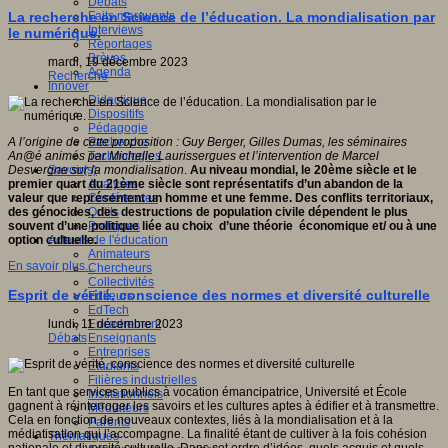
Débats
Faits marquants
La recherche en Science de l’éducation. La mondialisation par
Interviews
le numérique.
Reportages
Brèves
mardi, 19 décembre 2023
Agenda
Recherche
Innover
Didactique
Dispositifs
Pédagogie
Recherche
A l’origine de cette proposition : Guy Berger, Gilles Dumas, les séminaires
Technologies
An@é animés par Michelle Laurissergues et l’intervention de Marcel
Savoir(s)
Desvergne sur la mondialisation
.
Au niveau mondial, le 20ème siècle et le
Analyses
premier quart du 21ème siècle sont représentatifs d’un abandon de la
Conférences
valeur que représentent un homme et une femme. Des conflits territoriaux,
Outils
des génocides, des destructions de population civile dépendent le plus
Pratiques
souvent d’une politique liée au choix d’une théorie économique et/ ou à une
Acteurs de l'éducation
option cultuelle.
Animateurs
En savoir plus...
Chercheurs
Collectivités
Esprit de vérité, conscience des normes et diversité culturelle
Editeurs
EdTech
Encadrement
lundi, 11 décembre 2023
Enseignants
Débats
Entreprises
Etudiants
Filières industrielles
En tant que services publics à vocation émancipatrice, Université et École
Institutionnels
gagnent à réinterroger les savoirs et les cultures aptes à édifier et à transmettre.
Médiateurs
Cela en fonction de nouveaux contextes, liés à la mondialisation et à la
Parents
médiatisation qui l’accompagne. La finalité étant de cultiver à la fois cohésion
Thématiques