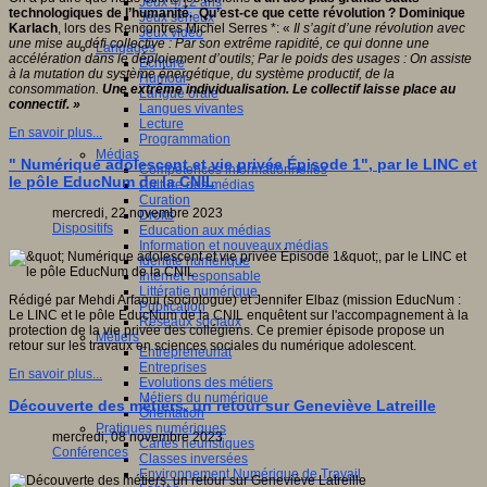
Jeux 4/12 ans
technologiques de l’humanité. Qu’est-ce que cette révolution ? Dominique
Jeux sérieux
Karlach
, lors des Rencontres Michel Serres *: «
Il s’agit d’une révolution avec
Jeux vidéo
une mise au défi collective : Par son extrême rapidité, ce qui donne une
Langages
accélération dans le déploiement d’outils; Par le poids des usages : On assiste
Ecriture
à la mutation du système énergétique, du système productif, de la
Humour
consommation.
Une extrême individualisation. Le collectif laisse place au
Langue orale
connectif. »
Langues vivantes
Lecture
En savoir plus...
Programmation
Médias
" Numérique adolescent et vie privée Épisode 1", par le LINC et
Compétences informationnelles
le pôle EducNum de la CNIL
Culture des médias
Curation
mercredi, 22 novembre 2023
Droits
Dispositifs
Education aux médias
Information et nouveaux médias
Identité numérique
Internet responsable
Littératie numérique
Rédigé par Mehdi Arfaoui (sociologue) et Jennifer Elbaz (mission EducNum :
Publication
Le LINC et le pôle EducNum de la CNIL enquêtent sur l'accompagnement à la
Réseaux sociaux
protection de la vie privée des collégiens. Ce premier épisode propose un
Métiers
retour sur les travaux en sciences sociales du numérique adolescent.
Entrepreneuriat
Entreprises
En savoir plus...
Evolutions des métiers
Métiers du numérique
Découverte des métiers, un retour sur Geneviève Latreille
Orientation
Pratiques numériques
mercredi, 08 novembre 2023
Cartes heuristiques
Conférences
Classes inversées
Environnement Numérique de Travail