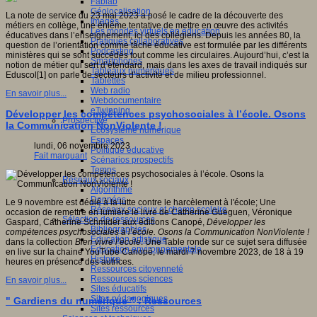
Fablab
Géolocalisation
La note de service du 23 mai 2023 a posé le cadre de la découverte des
Images
métiers en collège, une énième tentative de mettre en œuvre des activités
Les mondes virtuels en éducation
éducatives dans l’enseignement, ici des collégiens. Depuis les années 80, la
Pratiques collaboratives
question de l’orientation comme tâche éducative est formulée par les différents
Podcasting
ministères qui se sont succédés tout comme les circulaires. Aujourd’hui, c’est la
Smartphones
notion de métier qui sert d’étendard, mais dans les axes de travail indiqués sur
Tableaux numériques
Eduscol[1] on parle de secteurs d’activité et de milieu professionnel.
Tablettes
Web radio
En savoir plus...
Webdocumentaire
eTwinning
Développer les compétences psychosociales à l’école. Osons
Prospective
la Communication NonViolente !
Ecosystème numérique
Espaces
lundi, 06 novembre 2023
Politique éducative
Fait marquant
Scénarios prospectifs
Temps
Réseaux sociaux
Algorithme
Données
Le 9 novembre est dédié à la lutte contre le harcèlement à l'école; Une
Réseaux sociaux et champ scolaire
occasion de remettre en lumière le livre de Catherine Gueguen, Véronique
Sélection de ressources
Gaspard, Catherine Schmider aux éditions Canopé,
Développer les
Bibliographies
compétences psychosociales à l’école. Osons la Communication NonViolente !
Education artistique
dans la collection
Bien vivre l’école
. Une Table ronde sur ce sujet sera diffusée
Education environnementale
en live sur la chaine YouTube Canopé, le mardi 7 novembre 2023, de 18 à 19
Histoire
heures en présence des autrices.
Ressources citoyenneté
Ressources sciences
En savoir plus...
Sites éducatifs
Sites pédagogiques
" Gardiens du numérique " : Ressources
Sites ressources