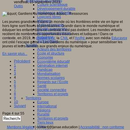
Sciences et techniques
vendredi, 15 septembre 2023
Culture scientifique
Outils
Développement durable
Intelligence artificielle
Logiciels libres
Métavers
Les jeunes grandissent dans un monde où les frontières entre vie en ligne et
Outils et logiciels
hors ligne sont floues et perméables. Grandir dans le monde numérique et
Réalité augmentée
éduquer les enfants dans ce contexte n’est pas évident. Les mondes virtuels
Ressources sciences
recèlent de nombreuses opportunités éducatives et ludiques ! Dans ce
Robotique
contexte, en 2019, le
groupe VYV
, la
CNIL
et l’
An@é
avec son média
Educavox
Technologies
ont créé l’escape game « Les Gardiens du numérique » pour sensibiliser les
Société
jeunes et leurs familles aux grands enjeux du numérique.
Acteurs des territoires
Ecole et structure
En savoir plus...
Economie
Précédent
Ecosystème éducatif
1
Génération internet
2
Handicap
3
Mondialisation
4
Normes scolaires
5
Regards sur l’Ecole
6
Santé
7
Société connectée
8
Territoires et projets
9
Territoires
10
Europe
Suivant
International
Régions
Page 4 sur 55
Ruralité
Territoires et projets
Tiers lieux
Villes
Mentions légales
| contact[@]anae.education |
Accessibilité : non conforme