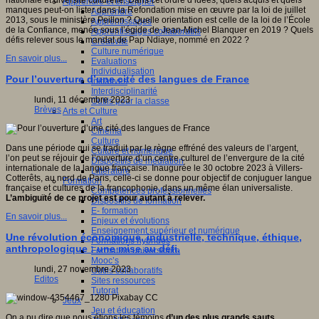
nationale et diversité culturelle. Dans cet ordre d’idées, quels acquis et quels
Apprendre et enseigner
manques peut-on lister dans la Refondation mise en œuvre par la loi de juillet
Apprendre
2013, sous le ministère Peillon ? Quelle orientation est celle de la loi de l’École
Apprentissages
de la Confiance, menée sous l’égide de Jean-Michel Blanquer en 2019 ? Quels
Apprentissages collaboratifs
défis relever sous le mandat de Pap Ndiaye, nommé en 2022 ?
Créativité
Culture numérique
En savoir plus...
Evaluations
Individualisation
Pour l’ouverture d’une cité des langues de France
Initiatives
Interdisciplinarité
lundi, 11 décembre 2023
Outils pour la classe
Brèves
Arts et Culture
Art
Cinéma
Culture
Dans une période qui se traduit par le règne effréné des valeurs de l’argent,
Culture et numérique
l’on peut se réjouir de l’ouverture d’un centre culturel de l’envergure de la cité
Dispositifs de médiation
internationale de la langue française. Inaugurée le 30 octobre 2023 à Villers-
Littérature
Cotterêts, au nord de Paris, celle-ci se donne pour objectif de conjuguer langue
Formation
française et cultures de la francophonie, dans un même élan universaliste.
Compétences professionnelles
L’ambiguïté de ce projet est pour autant à relever.
Dispositifs de formation
E- formation
En savoir plus...
Enjeux et évolutions
Enseignement supérieur et numérique
Une révolution économique, industrielle, technique, éthique,
Formations hybrides
anthropologique : une mise au défi.
Formation universitaire
Mooc’s
lundi, 27 novembre 2023
Outils collaboratifs
Editos
Sites ressources
Tutorat
Jeux
Jeu et éducation
On a pu dire que nous étions les témoins
d’un des plus grands sauts