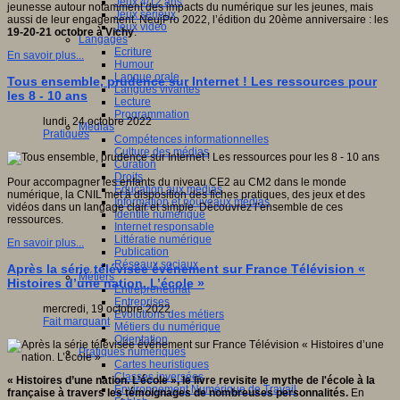
Jeux 4/12 ans
jeunesse autour notamment des impacts du numérique sur les jeunes, mais
Jeux sérieux
aussi de leur engagement. NeujPro 2022, l’édition du 20ème anniversaire : les
Jeux vidéo
19-20-21 octobre à Vichy
.
Langages
Ecriture
En savoir plus...
Humour
Langue orale
Tous ensemble, prudence sur Internet ! Les ressources pour
Langues vivantes
les 8 - 10 ans
Lecture
Programmation
lundi, 24 octobre 2022
Médias
Pratiques
Compétences informationnelles
Culture des médias
Curation
Droits
Pour accompagner les enfants du niveau CE2 au CM2 dans le monde
Education aux médias
numérique, la CNIL met à disposition des fiches pratiques, des jeux et des
Information et nouveaux médias
vidéos dans un langage clair et simple. Découvrez l’ensemble de ces
Identité numérique
ressources.
Internet responsable
Littératie numérique
En savoir plus...
Publication
Réseaux sociaux
Après la série télévisée événement sur France Télévision «
Métiers
Histoires d’une nation. L’école »
Entrepreneuriat
Entreprises
mercredi, 19 octobre 2022
Evolutions des métiers
Fait marquant
Métiers du numérique
Orientation
Pratiques numériques
Cartes heuristiques
Classes inversées
« Histoires d’une nation. L’école », le livre revisite le mythe de l'école à la
Environnement Numérique de Travail
française à travers les témoignages de nombreuses personnalités.
En