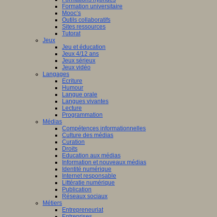
Formation universitaire
Mooc’s
Outils collaboratifs
Sites ressources
Tutorat
Jeux
Jeu et éducation
Jeux 4/12 ans
Jeux sérieux
Jeux vidéo
Langages
Ecriture
Humour
Langue orale
Langues vivantes
Lecture
Programmation
Médias
Compétences informationnelles
Culture des médias
Curation
Droits
Education aux médias
Information et nouveaux médias
Identité numérique
Internet responsable
Littératie numérique
Publication
Réseaux sociaux
Métiers
Entrepreneuriat
Entreprises