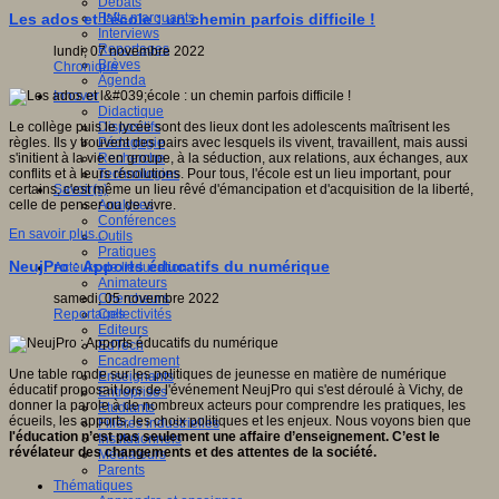
Débats
Faits marquants
Les ados et l'école : un chemin parfois difficile !
Interviews
Reportages
lundi, 07 novembre 2022
Brèves
Chronique
Agenda
Innover
Didactique
Dispositifs
Le collège puis le lycée sont des lieux dont les adolescents maîtrisent les
Pédagogie
règles. Ils y trouvent des pairs avec lesquels ils vivent, travaillent, mais aussi
Recherche
s'initient à la vie en groupe, à la séduction, aux relations, aux échanges, aux
Technologies
conflits et à leurs résolutions. Pour tous, l'école est un lieu important, pour
Savoir(s)
certains, c'est même un lieu rêvé d'émancipation et d'acquisition de la liberté,
Analyses
celle de penser ou de vivre.
Conférences
En savoir plus...
Outils
Pratiques
NeujPro : Apports éducatifs du numérique
Acteurs de l'éducation
Animateurs
Chercheurs
samedi, 05 novembre 2022
Collectivités
Reportages
Editeurs
EdTech
Encadrement
Une table ronde sur les politiques de jeunesse en matière de numérique
Enseignants
éducatif proposait lors de l'événement NeujPro qui s'est déroulé à Vichy, de
Entreprises
donner la parole à de nombreux acteurs pour comprendre les pratiques, les
Etudiants
écueils, les apports, les choix politiques et les enjeux. Nous voyons bien que
Filières industrielles
l'éducation n’est pas seulement une affaire d’enseignement. C’est le
Institutionnels
révélateur des changements et des attentes de la société.
Médiateurs
Parents
Thématiques