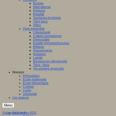
Europe
International
Régions
Ruralité
Territoires et projets
Tiers lieux
Villes
Vivre ensemble
Citoyenneté
Culture européenne
Démocratie
Egalité Hommes/Femmes
Ethique
Gouvernance
Inclusion
Laïcité
Ressources citoyenneté
Tiers - lieux
Vie scolaire et sociale
Niveaux
Périscolaire
Ecole maternelle
Ecole élémentaire
Collège
Lycée
Université
Les auteurs
Menu
S'abonner à ce flux RSS
S'informer