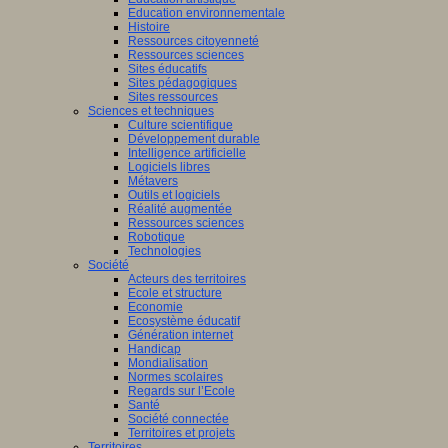
Education environnementale
Histoire
Ressources citoyenneté
Ressources sciences
Sites éducatifs
Sites pédagogiques
Sites ressources
Sciences et techniques
Culture scientifique
Développement durable
Intelligence artificielle
Logiciels libres
Métavers
Outils et logiciels
Réalité augmentée
Ressources sciences
Robotique
Technologies
Société
Acteurs des territoires
Ecole et structure
Economie
Ecosystème éducatif
Génération internet
Handicap
Mondialisation
Normes scolaires
Regards sur l’Ecole
Santé
Société connectée
Territoires et projets
Territoires