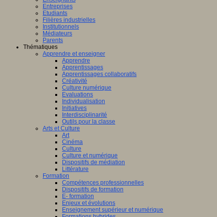
Entreprises
Etudiants
Filières industrielles
Institutionnels
Médiateurs
Parents
Thématiques
Apprendre et enseigner
Apprendre
Apprentissages
Apprentissages collaboratifs
Créativité
Culture numérique
Evaluations
Individualisation
Initiatives
Interdisciplinarité
Outils pour la classe
Arts et Culture
Art
Cinéma
Culture
Culture et numérique
Dispositifs de médiation
Littérature
Formation
Compétences professionnelles
Dispositifs de formation
E- formation
Enjeux et évolutions
Enseignement supérieur et numérique
Formations hybrides