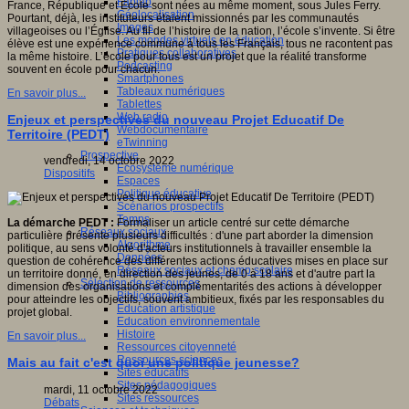
Fablab
France, République et École sont nées au même moment, sous Jules Ferry.
Géolocalisation
Pourtant, déjà, les instituteurs étaient missionnés par les communautés
Images
villageoises ou l’Église. Au fil de l’histoire de la nation, l’école s’invente. Si être
Les mondes virtuels en éducation
élève est une expérience commune à tous les Français, tous ne racontent pas
Pratiques collaboratives
la même histoire. L’école pour tous est un projet que la réalité transforme
Podcasting
souvent en école pour chacun.
Smartphones
Tableaux numériques
En savoir plus...
Tablettes
Web radio
Enjeux et perspectives du nouveau Projet Educatif De
Webdocumentaire
Territoire (PEDT)
eTwinning
Prospective
vendredi, 14 octobre 2022
Ecosystème numérique
Dispositifs
Espaces
Politique éducative
Scénarios prospectifs
Temps
La démarche PEDT :
Formaliser un article centré sur cette démarche
Réseaux sociaux
particulière présente plusieurs difficultés : d'une part aborder la dimension
Algorithme
politique, au sens volonté d'acteurs institutionnels à travailler ensemble la
Données
question de cohérence des différentes actions éducatives mises en place sur
Réseaux sociaux et champ scolaire
un territoire donné, en direction des jeunes, de 0 à 18 ans et d'autre part la
Sélection de ressources
dimension des organisations et complémentarités des actions à développer
Bibliographies
pour atteindre les objectifs, souvent ambitieux, fixés par les responsables du
Education artistique
projet global.
Education environnementale
Histoire
En savoir plus...
Ressources citoyenneté
Ressources sciences
Mais au fait c'est quoi une politique jeunesse?
Sites éducatifs
Sites pédagogiques
mardi, 11 octobre 2022
Sites ressources
Débats