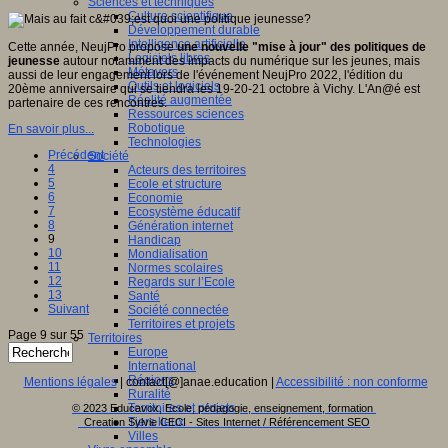
Sciences et techniques
Culture scientifique
Développement durable
Intelligence artificielle
Cette année, NeujPro propose
une nouvelle "mise à jour" des politiques de
Logiciels libres
jeunesse
autour notamment des impacts du numérique sur les jeunes, mais
Métavers
aussi de leur engagement lors de l'événement NeujPro 2022, l'édition du
Outils et logiciels
20ème anniversaire qui se tiendra les 19-20-21 octobre à Vichy. L'An@é est
Réalité augmentée
partenaire de ces rencontres.
Ressources sciences
Robotique
En savoir plus...
Technologies
Précédent
Société
4
Acteurs des territoires
5
Ecole et structure
6
Economie
7
Ecosystème éducatif
8
Génération internet
9
Handicap
10
Mondialisation
11
Normes scolaires
12
Regards sur l’Ecole
13
Santé
Suivant
Société connectée
Territoires et projets
Page 9 sur 55
Territoires
Europe
International
Régions
Mentions légales
| contact[@]anae.education |
Accessibilité : non conforme
Ruralité
Territoires et projets
© 2023 Educavox, Ecole, pédagogie, enseignement, formation
Tiers lieux
Creation Sylvie CECI - Sites Internet / Référencement SEO
Villes