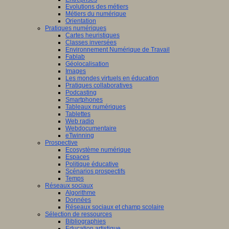
Evolutions des métiers
Métiers du numérique
Orientation
Pratiques numériques
Cartes heuristiques
Classes inversées
Environnement Numérique de Travail
Fablab
Géolocalisation
Images
Les mondes virtuels en éducation
Pratiques collaboratives
Podcasting
Smartphones
Tableaux numériques
Tablettes
Web radio
Webdocumentaire
eTwinning
Prospective
Ecosystème numérique
Espaces
Politique éducative
Scénarios prospectifs
Temps
Réseaux sociaux
Algorithme
Données
Réseaux sociaux et champ scolaire
Sélection de ressources
Bibliographies
Education artistique