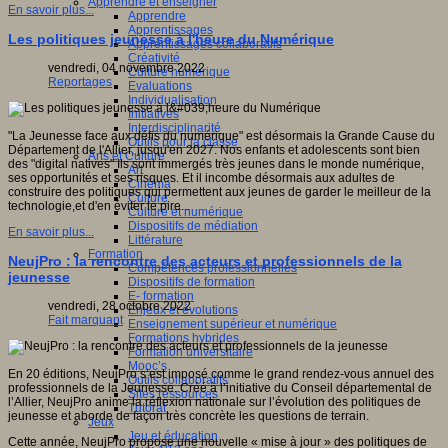
Apprendre et enseigner
En savoir plus...
Apprendre
Apprentissages
Les politiques jeunesse à l'heure du Numérique
Apprentissages collaboratifs
Créativité
vendredi, 04 novembre 2022
Culture numérique
Reportages
Evaluations
Individualisation
Initiatives
Interdisciplinarité
"La Jeunesse face aux défis du numérique" est désormais la Grande Cause du
Outils pour la classe
Département de l'Allier, jusqu'en 2027. Nos enfants et adolescents sont bien
Arts et Culture
des "digital natives" Ils sont immergés très jeunes dans le monde numérique,
Art
ses opportunités et ses risques. Et il incombe désormais aux adultes de
Cinéma
construire des politiques qui permettent aux jeunes de garder le meilleur de la
Culture
technologie,et d'en éviter le pire...
Culture et numérique
Dispositifs de médiation
En savoir plus...
Littérature
Formation
NeujPro : la rencontre des acteurs et professionnels de la
Compétences professionnelles
jeunesse
Dispositifs de formation
E- formation
vendredi, 28 octobre 2022
Enjeux et évolutions
Fait marquant
Enseignement supérieur et numérique
Formations hybrides
Formation universitaire
Mooc’s
En 20 éditions, NeujPro s’est imposé comme le grand rendez-vous annuel des
Outils collaboratifs
professionnels de la Jeunesse. Créé à l’initiative du Conseil départemental de
Sites ressources
l’Allier, NeujPro anime la réflexion nationale sur l’évolution des politiques de
Tutorat
jeunesse et aborde de façon très concrète les questions de terrain.
Jeux
Jeu et éducation
Cette année, NeujPro propose une nouvelle « mise à jour » des politiques de