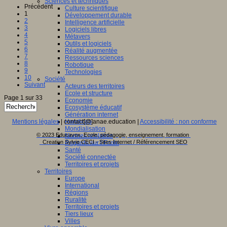
Sciences et techniques
Précédent
Culture scientifique
1
Développement durable
2
Intelligence artificielle
3
Logiciels libres
4
Métavers
5
Outils et logiciels
6
Réalité augmentée
7
Ressources sciences
8
Robotique
9
Technologies
10
Société
Suivant
Acteurs des territoires
Ecole et structure
Page 1 sur 33
Economie
Ecosystème éducatif
Génération internet
Mentions légales
| contact[@]anae.education |
Accessibilité : non conforme
Handicap
Mondialisation
© 2023 Educavox, Ecole, pédagogie, enseignement, formation
Normes scolaires
Creation Sylvie CECI - Sites Internet / Référencement SEO
Regards sur l’Ecole
Santé
Société connectée
Territoires et projets
Territoires
Europe
International
Régions
Ruralité
Territoires et projets
Tiers lieux
Villes