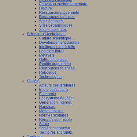
Education environnementale
Histoire
Ressources citoyenneté
Ressources sciences
Sites éducatifs
Sites pédagogiques
Sites ressources
Sciences et techniques
Culture scientifique
Développement durable
Intelligence artificielle
Logiciels libres
Métavers
Outils et logiciels
Réalité augmentée
Ressources sciences
Robotique
Technologies
Société
Acteurs des territoires
Ecole et structure
Economie
Ecosystème éducatif
Génération internet
Handicap
Mondialisation
Normes scolaires
Regards sur l’Ecole
Santé
Société connectée
Territoires et projets
Territoires