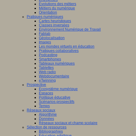
Evolutions des métiers
Métiers du numérique
Orientation
Pratiques numériques
Cartes heuristiques
Classes inversées
Environnement Numérique de Travail
Fablab
Géolocalisation
Images
Les mondes virtuels en éducation
Pratiques collaboratives
Podcasting
Smartphones
Tableaux numériques
Tablettes
Web radio
Webdocumentaire
eTwinning
Prospective
Ecosystème numérique
Espaces
Politique éducative
Scénarios prospectifs
Temps
Réseaux sociaux
Algorithme
Données
Réseaux sociaux et champ scolaire
Sélection de ressources
Bibliographies
Education artistique