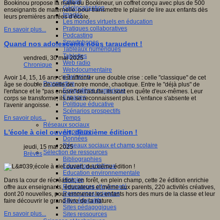
Fablab
Bookinou propose la malle du Bookineur, un coffret conçu avec plus de 500
Géolocalisation
enseignants de maternelle, pour transmettre le plaisir de lire aux enfants dès
Images
leurs premières années d’école.
Les mondes virtuels en éducation
Pratiques collaboratives
En savoir plus...
Podcasting
Smartphones
Quand nos adolescents nous taraudent !
Tableaux numériques
Tablettes
vendredi, 30 mai 2025
Web radio
Chronique
Webdocumentaire
eTwinning
Avoir 14, 15, 16 ans c'est affronter une double crise : celle "classique" de cet
Prospective
âge se double de celle de notre monde, chaotique. Entre le "déjà plus" de
Ecosystème numérique
l'enfance et le "pas encore"de l'adulte, ils sont en quête d'eux-mêmes. Leur
Espaces
corps se transforme, ils ne se reconnaissent plus. L'enfance s'absente et
Politique éducative
l'avenir angoisse.
Scénarios prospectifs
Temps
En savoir plus...
Réseaux sociaux
Algorithme
L'école à ciel ouvert, deuxième édition !
Données
Réseaux sociaux et champ scolaire
jeudi, 15 mai 2025
Sélection de ressources
Brèves
Bibliographies
Education artistique
Education environnementale
Histoire
Dans la cour de récréation, en forêt, en plein champ, cette 2e édition enrichie
Ressources citoyenneté
offre aux enseignants, éducateurs et même aux parents, 220 activités créatives,
Ressources sciences
dont 20 nouvelles, pour emmener les enfants hors des murs de la classe et leur
Sites éducatifs
faire découvrir le grand livre de la nature.
Sites pédagogiques
En savoir plus...
Sites ressources