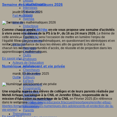
Débats
Faits marquants
Semaine des mathématiques 2026
Interviews
Reportages
jeudi, 05 février 2026
Brèves
Fait marquant
Agenda
Innover
Didactique
Dispositifs
Comme chaque année,
M@ths
en-vie vous propose une semaine d’activités
Pédagogie
à vivre avec vos élèves de la PS à la 6ᵉ, du 16 au 24 mars 2026.
Le thème de
Recherche
cette année, « Égalités », sera l’occasion de mettre en lumière l’enjeu de
Technologies
l’égalité filles-garçons en mathématiques, en questionnant les stéréotypes et en
Savoir(s)
renforçant la confiance de tous les élèves afin de garantir à chacune et à
Analyses
chacun les mêmes opportunités d’accès, de réussite et de projection dans les
Conférences
apprentissages mathématiques.
Outils
En savoir plus...
Pratiques
Acteurs de l'éducation
Numérique adolescent et vie privée
Animateurs
Chercheurs
Collectivités
mardi, 09 décembre 2025
Editeurs
Outils
EdTech
Encadrement
Enseignants
Une enquête auprès des élèves de collèges et de leurs parents réalisée par
Entreprises
Mehdi Arfaoui, sociologue à la CNIL et Jennifer Elbaz, responsable de la
Etudiants
mission d’éducation au numérique de la CNIL
en Février 2025.(En référence
Filières industrielles
dans le webinaire :
https://www.educavox.fr/accueil/reportages/jennifer-elbaz-
Institutionnels
libertes-formations-pratiques-numeriques-des-adolescents-et-protection-de-la-
Médiateurs
vie-privee)
Parents
Thématiques
En savoir plus...