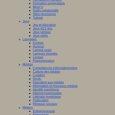
Formation universitaire
Mooc’s
Outils collaboratifs
Sites ressources
Tutorat
Jeux
Jeu et éducation
Jeux 4/12 ans
Jeux sérieux
Jeux vidéo
Langages
Ecriture
Humour
Langue orale
Langues vivantes
Lecture
Programmation
Médias
Compétences informationnelles
Culture des médias
Curation
Droits
Education aux médias
Information et nouveaux médias
Identité numérique
Internet responsable
Littératie numérique
Publication
Réseaux sociaux
Métiers
Entrepreneuriat
Entreprises