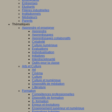
Entreprises
Etudiants
Filières industrielles
Institutionnels
Médiateurs
Parents
Thématiques
Apprendre et enseigner
Apprendre
Apprentissages
Apprentissages collaboratifs
Créativité
Culture numérique
Evaluations
Individualisation
Initiatives
Interdisciplinarité
Outils pour la classe
Arts et Culture
Art
Cinéma
Culture
Culture et numérique
Dispositifs de médiation
Littérature
Formation
Compétences professionnelles
Dispositifs de formation
E- formation
Enjeux et évolutions
Enseignement supérieur et numérique
Formations hybrides