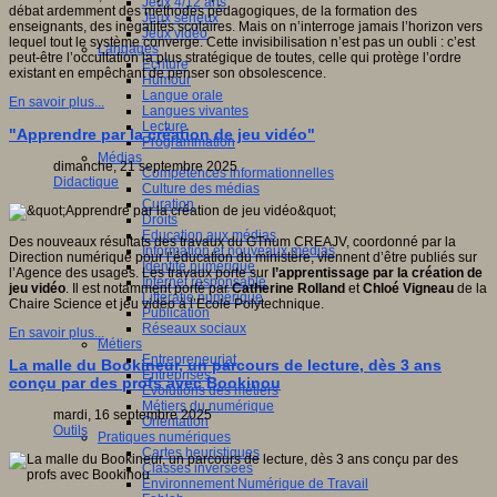
Jeux 4/12 ans
débat ardemment des méthodes pédagogiques, de la formation des
Jeux sérieux
enseignants, des inégalités scolaires. Mais on n’interroge jamais l’horizon vers
Jeux vidéo
lequel tout le système converge. Cette invisibilisation n’est pas un oubli : c’est
Langages
peut-être l’occultation la plus stratégique de toutes, celle qui protège l’ordre
Ecriture
existant en empêchant de penser son obsolescence.
Humour
Langue orale
En savoir plus...
Langues vivantes
Lecture
"Apprendre par la création de jeu vidéo"
Programmation
Médias
dimanche, 21 septembre 2025
Compétences informationnelles
Didactique
Culture des médias
Curation
Droits
Education aux médias
Des nouveaux résultats des travaux du GTnum CREAJV, coordonné par la
Information et nouveaux médias
Direction numérique pour l’éducation du ministère, viennent d’être publiés sur
Identité numérique
l’Agence des usages. Les travaux porte sur
l’apprentissage par la création de
Internet responsable
jeu vidéo
. Il est notamment porté par
Catherine Rolland
et
Chloé Vigneau
de la
Littératie numérique
Chaire Science et jeu vidéo à l’Ecole Polytechnique.
Publication
Réseaux sociaux
En savoir plus...
Métiers
Entrepreneuriat
La malle du Bookineur, un parcours de lecture, dès 3 ans
Entreprises
conçu par des profs avec Bookinou
Evolutions des métiers
Métiers du numérique
mardi, 16 septembre 2025
Orientation
Outils
Pratiques numériques
Cartes heuristiques
Classes inversées
Environnement Numérique de Travail