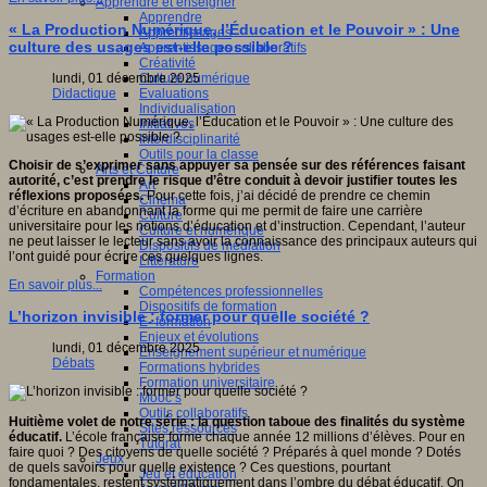
Apprendre et enseigner
Apprendre
« La Production Numérique, l’Éducation et le Pouvoir » : Une
Apprentissages
culture des usages est-elle possible ?
Apprentissages collaboratifs
Créativité
Culture numérique
lundi, 01 décembre 2025
Evaluations
Didactique
Individualisation
Initiatives
Interdisciplinarité
Outils pour la classe
Choisir de s’exprimer sans appuyer sa pensée sur des références faisant
Arts et Culture
autorité, c’est prendre le risque d’être conduit à devoir justifier toutes les
Art
réflexions proposées.
Pour cette fois, j’ai décidé de prendre ce chemin
Cinéma
d’écriture en abandonnant la forme qui me permit de faire une carrière
Culture
universitaire pour les notions d’éducation et d’instruction. Cependant, l’auteur
Culture et numérique
ne peut laisser le lecteur sans avoir la connaissance des principaux auteurs qui
Dispositifs de médiation
l’ont guidé pour écrire ces quelques lignes.
Littérature
Formation
En savoir plus...
Compétences professionnelles
Dispositifs de formation
L’horizon invisible : former pour quelle société ?
E- formation
Enjeux et évolutions
lundi, 01 décembre 2025
Enseignement supérieur et numérique
Débats
Formations hybrides
Formation universitaire
Mooc’s
Outils collaboratifs
Huitième volet de notre série : la question taboue des finalités du système
Sites ressources
éducatif.
L’école française forme chaque année 12 millions d’élèves. Pour en
Tutorat
faire quoi ? Des citoyens de quelle société ? Préparés à quel monde ? Dotés
Jeux
de quels savoirs pour quelle existence ? Ces questions, pourtant
Jeu et éducation
fondamentales, restent systématiquement dans l’ombre du débat éducatif. On