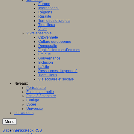
Europe
International
Régions
Ruralité
Territoires et projets
Tiers lieux
Villes
Vivre ensemble
Citoyenneté
Culture européenne
Démocratie
Egalité Hommes/Femmes
Ethique
Gouvernance
Inclusion
Laïcité
Ressources citoyenneté
Tiers - lieux
Vie scolaire et sociale
Niveaux
Périscolaire
Ecole maternelle
Ecole élémentaire
Collège
Lycée
Université
Les auteurs
Menu
S'abonner à ce flux RSS
S'informer