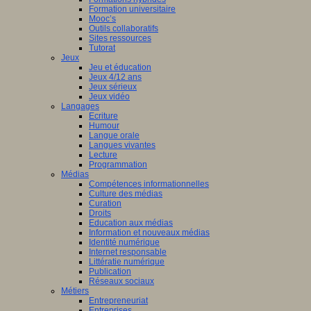
Formation universitaire
Mooc’s
Outils collaboratifs
Sites ressources
Tutorat
Jeux
Jeu et éducation
Jeux 4/12 ans
Jeux sérieux
Jeux vidéo
Langages
Ecriture
Humour
Langue orale
Langues vivantes
Lecture
Programmation
Médias
Compétences informationnelles
Culture des médias
Curation
Droits
Education aux médias
Information et nouveaux médias
Identité numérique
Internet responsable
Littératie numérique
Publication
Réseaux sociaux
Métiers
Entrepreneuriat
Entreprises