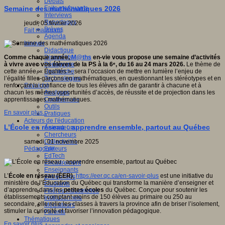
Débats
Faits marquants
Semaine des mathématiques 2026
Interviews
Reportages
jeudi, 05 février 2026
Brèves
Fait marquant
Agenda
Innover
Didactique
Dispositifs
Comme chaque année,
M@ths
en-vie vous propose une semaine d’activités
Pédagogie
à vivre avec vos élèves de la PS à la 6ᵉ, du 16 au 24 mars 2026.
Le thème de
Recherche
cette année, « Égalités », sera l’occasion de mettre en lumière l’enjeu de
Technologies
l’égalité filles-garçons en mathématiques, en questionnant les stéréotypes et en
Savoir(s)
renforçant la confiance de tous les élèves afin de garantir à chacune et à
Analyses
chacun les mêmes opportunités d’accès, de réussite et de projection dans les
Conférences
apprentissages mathématiques.
Outils
En savoir plus...
Pratiques
Acteurs de l'éducation
L’École en réseau : apprendre ensemble, partout au Québec
Animateurs
Chercheurs
Collectivités
samedi, 01 novembre 2025
Editeurs
Pédagogie
EdTech
Encadrement
Enseignants
L’
École en réseau (ÉER)
,
https://eer.qc.ca/en-savoir-plus
est une initiative du
Entreprises
ministère de l’Éducation du Québec qui transforme la manière d’enseigner et
Etudiants
d’apprendre dans les
petites écoles
du Québec. Conçue pour soutenir les
Filières industrielles
établissements comptant moins de 150 élèves au primaire ou 250 au
Institutionnels
secondaire, elle relie les classes à travers la province afin de briser l’isolement,
Médiateurs
stimuler la curiosité et favoriser l’innovation pédagogique.
Parents
Thématiques
En savoir plus...