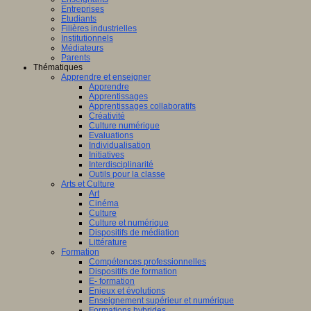
Entreprises
Etudiants
Filières industrielles
Institutionnels
Médiateurs
Parents
Thématiques
Apprendre et enseigner
Apprendre
Apprentissages
Apprentissages collaboratifs
Créativité
Culture numérique
Evaluations
Individualisation
Initiatives
Interdisciplinarité
Outils pour la classe
Arts et Culture
Art
Cinéma
Culture
Culture et numérique
Dispositifs de médiation
Littérature
Formation
Compétences professionnelles
Dispositifs de formation
E- formation
Enjeux et évolutions
Enseignement supérieur et numérique
Formations hybrides