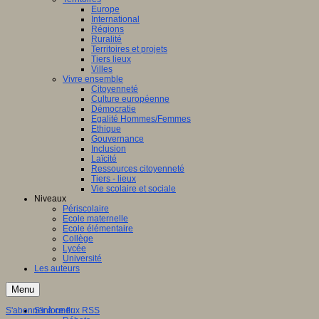
Europe
International
Régions
Ruralité
Territoires et projets
Tiers lieux
Villes
Vivre ensemble
Citoyenneté
Culture européenne
Démocratie
Egalité Hommes/Femmes
Ethique
Gouvernance
Inclusion
Laïcité
Ressources citoyenneté
Tiers - lieux
Vie scolaire et sociale
Niveaux
Périscolaire
Ecole maternelle
Ecole élémentaire
Collège
Lycée
Université
Les auteurs
Menu
S'abonner à ce flux RSS
S'informer