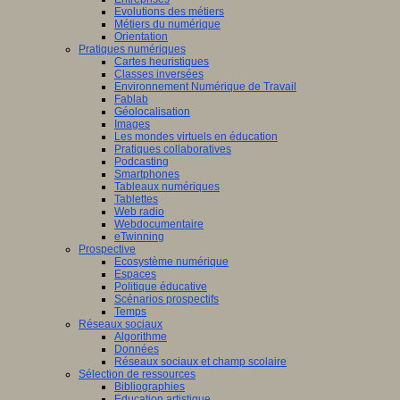
Evolutions des métiers
Métiers du numérique
Orientation
Pratiques numériques
Cartes heuristiques
Classes inversées
Environnement Numérique de Travail
Fablab
Géolocalisation
Images
Les mondes virtuels en éducation
Pratiques collaboratives
Podcasting
Smartphones
Tableaux numériques
Tablettes
Web radio
Webdocumentaire
eTwinning
Prospective
Ecosystème numérique
Espaces
Politique éducative
Scénarios prospectifs
Temps
Réseaux sociaux
Algorithme
Données
Réseaux sociaux et champ scolaire
Sélection de ressources
Bibliographies
Education artistique