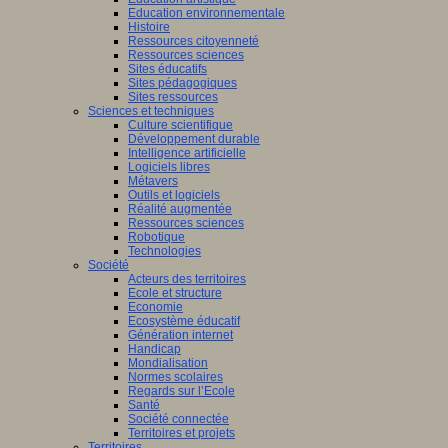
Education environnementale
Histoire
Ressources citoyenneté
Ressources sciences
Sites éducatifs
Sites pédagogiques
Sites ressources
Sciences et techniques
Culture scientifique
Développement durable
Intelligence artificielle
Logiciels libres
Métavers
Outils et logiciels
Réalité augmentée
Ressources sciences
Robotique
Technologies
Société
Acteurs des territoires
Ecole et structure
Economie
Ecosystème éducatif
Génération internet
Handicap
Mondialisation
Normes scolaires
Regards sur l’Ecole
Santé
Société connectée
Territoires et projets
Territoires