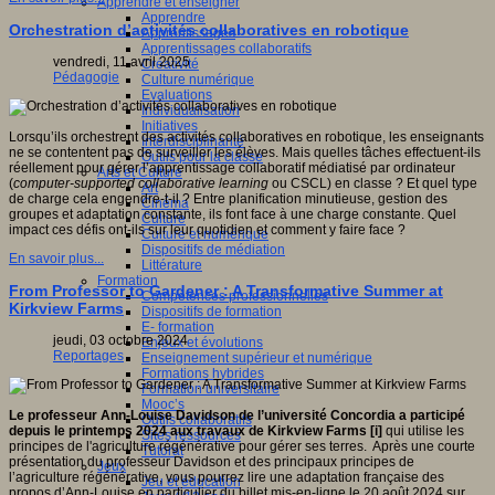
Apprendre et enseigner
Apprendre
Orchestration d’activités collaboratives en robotique
Apprentissages
Apprentissages collaboratifs
vendredi, 11 avril 2025
Créativité
Pédagogie
Culture numérique
Evaluations
Individualisation
Initiatives
Lorsqu’ils orchestrent des activités collaboratives en robotique, les enseignants
Interdisciplinarité
ne se contentent pas de surveiller les élèves. Mais quelles tâches effectuent-ils
Outils pour la classe
réellement pour gérer l’apprentissage collaboratif médiatisé par ordinateur
Arts et Culture
(
computer-supported collaborative learning
ou CSCL) en classe ? Et quel type
Art
de charge cela engendre-t-il ? Entre planification minutieuse, gestion des
Cinéma
groupes et adaptation constante, ils font face à une charge constante. Quel
Culture
impact ces défis ont-ils sur leur quotidien et comment y faire face ?
Culture et numérique
Dispositifs de médiation
En savoir plus...
Littérature
Formation
From Professor to Gardener : A Transformative Summer at
Compétences professionnelles
Kirkview Farms
Dispositifs de formation
E- formation
jeudi, 03 octobre 2024
Enjeux et évolutions
Reportages
Enseignement supérieur et numérique
Formations hybrides
Formation universitaire
Mooc’s
Le professeur Ann-Louise Davidson de l’université Concordia a participé
Outils collaboratifs
depuis le printemps 2024 aux travaux de Kirkview Farms [i]
qui utilise les
Sites ressources
principes de l'agriculture régénérative pour gérer ses terres. Après une courte
Tutorat
présentation du professeur Davidson et des principaux principes de
Jeux
l’agriculture régénérative, vous pourrez lire une adaptation française des
Jeu et éducation
propos d’Ann-Louise en particulier du billet mis-en-ligne le 20 août 2024 sur