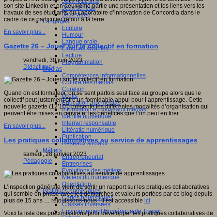
Jeux 4/12 ans
son site Linkedin et en deuxième partie une présentation et les liens vers les
Jeux sérieux
travaux de ses étudiants du Laboratoire d’innovation de Concordia dans le
Jeux vidéo
cadre de ce particulier retour à la terre.
Langages
Ecriture
En savoir plus...
Humour
Langue orale
Gazette 26 – Jouer sur le collectif en formation
Langues vivantes
Lecture
vendredi, 30 juin 2023
Programmation
Didactique
Médias
Compétences informationnelles
Culture des médias
Curation
Quand on est formateur, on se sent parfois seul face au groupe alors que le
Droits
collectif peut justement être un formidable appui pour l’apprentissage. Cette
Education aux médias
nouvelle gazette (12’10”) présente les différentes modalités d’organisation qui
Information et nouveaux médias
peuvent être mises en œuvre et les bénéfices que l’on peut en tirer.
Identité numérique
Internet responsable
En savoir plus...
Littératie numérique
Publication
Les pratiques collaboratives au service de apprentissages
Réseaux sociaux
Métiers
samedi, 28 janvier 2023
Entrepreneuriat
Pédagogie
Entreprises
Evolutions des métiers
Métiers du numérique
Orientation
L’inspection générale vient de sortir un rapport sur les pratiques collaboratives
Pratiques numériques
qui semble en phase avec les démarches et valeurs portées par ce blog depuis
Cartes heuristiques
plus de 15 ans … réjouissons-nous ! Il est accessible
ici
Classes inversées
Environnement Numérique de Travail
Voici la liste des préconisations pour développer les pratiques collaboratives de