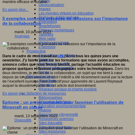
Fablab
manière efficace et durable.
Géolocalisation
Images
En savoir plus...
Les mondes virtuels en éducation
Pratiques collaboratives
5 exemples concrets précédés de réflexions sur l’importance
Podcasting
de la collaboration
Smartphones
Tableaux numériques
mardi, 10 janvier 2023
Tablettes
Analyses
Web radio
Webdocumentaire
eTwinning
Prospective
Ecosystème numérique
Dans le cadre de mon travail au
LFI
, j’écris tous les quinze jours une
Espaces
newsletter. J’y fais le point sur les formations que nous avons accomplies,
Politique éducative
annonce celles que nous ferons bientôt, partage l’actualité éducative ou
Scénarios prospectifs
propose quelques réflexions pédagogiques voire technologiques.
Dans les
Temps
deux dernières, je parlais de la collaboration, un sujet qui me tient à cœur
Réseaux sociaux
depuis de longues années et dont l’intérêt a été récemment ravivé par la lecture
Algorithme
de l’excellent ouvrage
Faire collectif pour apprendre
de Laurent Reynaud
Données
auquel la deuxième partie de cet article doit énormément.
Réseaux sociaux et champ scolaire
Sélection de ressources
En savoir plus...
Bibliographies
Education artistique
Epitome : un projet européen pour favoriser l’utilisation de
Education environnementale
Minecraft en classe
Histoire
Ressources citoyenneté
mardi, 13 septembre 2022
Ressources sciences
Dispositifs
Sites éducatifs
Sites pédagogiques
Sites ressources