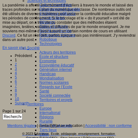
Sciences et techniques
Culture scientifique
La pandémie a affecté énormément d’écoliers à travers le monde et laissé des
Développement durable
traces profondes sur le plan du numérique en classe. De nombreux outils ont
Intelligence artificielle
été utilisés de diverses manières pour assurer la continuité éducative malgré
Logiciels libres
les périodes de confinement. Si le bricolage et le « do it yourself » ont été de
Métavers
mise au départ, on a très vite pu constater que des méthodes étaient
Outils et logiciels
imaginées, testées, validées et diffusées de par le monde enseignant. Je me
Réalité augmentée
souviens moi-même d’avoir assuré un certain nombre de cours en utilisant
Ressources sciences
Discord
. Ce fut un réel défi, parfois épique mais pas inintéressant. J’y reviendrai
Robotique
dans un autre post.
Technologies
En savoir plus...
Société
Acteurs des territoires
Précédent
Ecole et structure
1
Economie
2
Ecosystème éducatif
3
Génération internet
4
Handicap
5
Mondialisation
6
Normes scolaires
7
Regards sur l’Ecole
8
Santé
9
Société connectée
10
Territoires et projets
Suivant
Territoires
Europe
Page 1 sur 24
International
Régions
Ruralité
Mentions légales
| contact[@]anae.education |
Accessibilité : non conforme
Territoires et projets
Tiers lieux
© 2023 Educavox, Ecole, pédagogie, enseignement, formation
Villes
Creation Sylvie CECI - Sites Internet / Référencement SEO