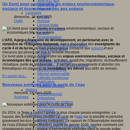
Jeux 4/12 ans
Un livret pour comprendre les enjeux environnementaux,
Jeux sérieux
sociaux et économiques liés aux océans
Jeux vidéo
Langages
Ecriture
dimanche, 13 avril 2025
Humour
Outils
Langue orale
Langues vivantes
Lecture
Programmation
L’AFD, Agence Française du développement, en partenariat avec le
Médias
ministère de l’Éducation Nationale,
met à disposition des
enseignants du
Compétences informationnelles
cycle 4 et du lycée
ce livret pédagogique consacré aux
océans
et aux
Culture des médias
menaces qui pèsent sur eux à l’échelle mondiale.
Curation
Ce livret aide à mieux comprendre les
enjeux environnementaux, sociaux et
Droits
économiques liés aux océans
: pollution, surpêche, migrations, réchauffement
Education aux médias
climatique, perte de biodiversité… Il permet aux enseignants d’aborder ces
Information et nouveaux médias
thématiques en classe et de
sensibiliser les élèves
aux défis de demain.
Identité numérique
Internet responsable
En savoir plus...
Littératie numérique
Publication
Nouveaux extrêmes pour le cycle de l’eau
Réseaux sociaux
Métiers
mercredi, 19 mars 2025
Entrepreneuriat
Analyses
Entreprises
Evolutions des métiers
Métiers du numérique
Orientation
En 2024, la Terre a connu l’année la plus chaude jamais enregistrée. La
Pratiques numériques
hausse des températures modifie Le cycle de l’
eau
sur la planète et perturbe
Cartes heuristiques
gravement les éco-systèmes hydriques. Le rapport de l’Observatoire mondial
Classes inversées
de l’eau (Global Water Monitor), publié en janvier 2025, montre comment ces
Environnement Numérique de Travail
changements sont à l’origine d’événements extrêmes dans le monde entier.