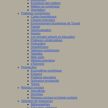
Evolutions des métiers
Métiers du numérique
Orientation
Pratiques numériques
Cartes heuristiques
Classes inversées
Environnement Numérique de Travail
Fablab
Géolocalisation
Images
Les mondes virtuels en éducation
Pratiques collaboratives
Podcasting
Smartphones
Tableaux numériques
Tablettes
Web radio
Webdocumentaire
eTwinning
Prospective
Ecosystème numérique
Espaces
Politique éducative
Scénarios prospectifs
Temps
Réseaux sociaux
Algorithme
Données
Réseaux sociaux et champ scolaire
Sélection de ressources
Bibliographies
Education artistique