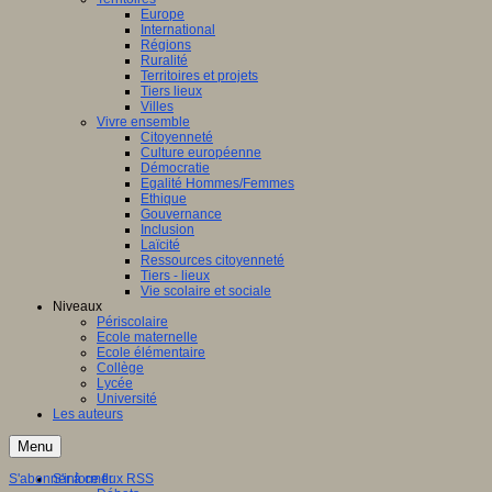
Europe
International
Régions
Ruralité
Territoires et projets
Tiers lieux
Villes
Vivre ensemble
Citoyenneté
Culture européenne
Démocratie
Egalité Hommes/Femmes
Ethique
Gouvernance
Inclusion
Laïcité
Ressources citoyenneté
Tiers - lieux
Vie scolaire et sociale
Niveaux
Périscolaire
Ecole maternelle
Ecole élémentaire
Collège
Lycée
Université
Les auteurs
Menu
S'abonner à ce flux RSS
S'informer