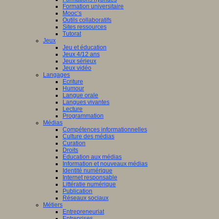
Formation universitaire
Mooc’s
Outils collaboratifs
Sites ressources
Tutorat
Jeux
Jeu et éducation
Jeux 4/12 ans
Jeux sérieux
Jeux vidéo
Langages
Ecriture
Humour
Langue orale
Langues vivantes
Lecture
Programmation
Médias
Compétences informationnelles
Culture des médias
Curation
Droits
Education aux médias
Information et nouveaux médias
Identité numérique
Internet responsable
Littératie numérique
Publication
Réseaux sociaux
Métiers
Entrepreneuriat
Entreprises