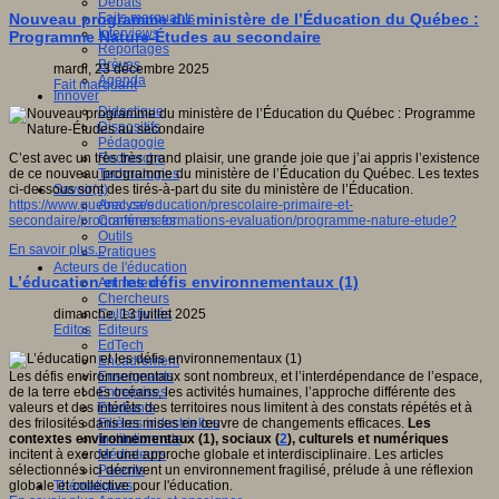
Débats
Faits marquants
Nouveau programme du ministère de l’Éducation du Québec :
Interviews
Programme Nature-Études au secondaire
Reportages
Brèves
mardi, 23 décembre 2025
Agenda
Fait marquant
Innover
Didactique
Dispositifs
Pédagogie
Recherche
C’est avec un très très grand plaisir, une grande joie que j’ai appris l’existence
Technologies
de ce nouveau programme du ministère de l’Éducation du Québec. Les textes
Savoir(s)
ci-dessous sont des tirés-à-part du site du ministère de l’Éducation.
Analyses
https://www.quebec.ca/education/prescolaire-primaire-et-
Conférences
secondaire/programmes-formations-evaluation/programme-nature-etude?
Outils
En savoir plus...
Pratiques
Acteurs de l'éducation
L’éducation et les défis environnementaux (1)
Animateurs
Chercheurs
Collectivités
dimanche, 13 juillet 2025
Editeurs
Editos
EdTech
Encadrement
Enseignants
Les défis environnementaux sont nombreux, et l’interdépendance de l’espace,
Entreprises
de la terre et des océans, les activités humaines, l’approche différente des
Etudiants
valeurs et des intérêts des territoires nous limitent à des constats répétés et à
Filières industrielles
des frilosités dans les mises en œuvre de changements efficaces.
Les
Institutionnels
contextes environnementaux (1), sociaux (
2
), culturels et numériques
Médiateurs
incitent à exercer
une approche globale et interdisciplinaire. Les articles
Parents
sélectionnés ici décrivent un environnement fragilisé, prélude à une réflexion
Thématiques
globale et collective pour l'éducation.