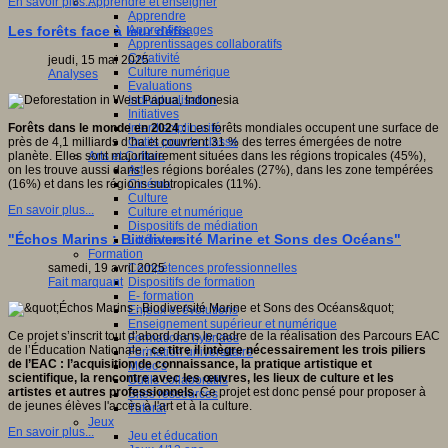
Apprendre et enseigner
En savoir plus...
Apprendre
Apprentissages
Les forêts face à leur défis
Apprentissages collaboratifs
Créativité
jeudi, 15 mai 2025
Culture numérique
Analyses
Evaluations
Individualisation
Initiatives
Interdisciplinarité
Forêts dans le monde en 2024 :
Les forêts mondiales occupent une surface de
Outils pour la classe
près de 4,1 milliards d’ha et couvrent 31 % des terres émergées de notre
Arts et Culture
planète. Elles sont majoritairement situées dans les régions tropicales (45%),
Art
on les trouve aussi dans les régions boréales (27%), dans les zone tempérées
Cinéma
(16%) et dans les régions subtropicales (11%).
Culture
En savoir plus...
Culture et numérique
Dispositifs de médiation
"Échos Marins : Biodiversité Marine et Sons des Océans"
Littérature
Formation
Compétences professionnelles
samedi, 19 avril 2025
Dispositifs de formation
Fait marquant
E- formation
Enjeux et évolutions
Enseignement supérieur et numérique
Ce projet s’inscrit tout d’abord dans le cadre de la réalisation des Parcours EAC
Formations hybrides
de l’Éducation Nationale ;
ce titre il intègre nécessairement les trois piliers
Formation universitaire
de l’EAC : l’acquisition de connaissance, la pratique artistique et
Mooc’s
scientifique, la rencontre avec les œuvres, les lieux de culture et les
Outils collaboratifs
artistes et autres professionnels.
Ce projet est donc pensé pour proposer à
Sites ressources
de jeunes élèves l'accès à l'art et à la culture.
Tutorat
Jeux
En savoir plus...
Jeu et éducation