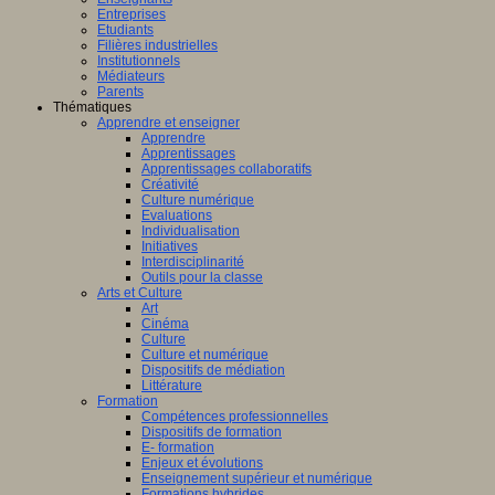
Entreprises
Etudiants
Filières industrielles
Institutionnels
Médiateurs
Parents
Thématiques
Apprendre et enseigner
Apprendre
Apprentissages
Apprentissages collaboratifs
Créativité
Culture numérique
Evaluations
Individualisation
Initiatives
Interdisciplinarité
Outils pour la classe
Arts et Culture
Art
Cinéma
Culture
Culture et numérique
Dispositifs de médiation
Littérature
Formation
Compétences professionnelles
Dispositifs de formation
E- formation
Enjeux et évolutions
Enseignement supérieur et numérique
Formations hybrides