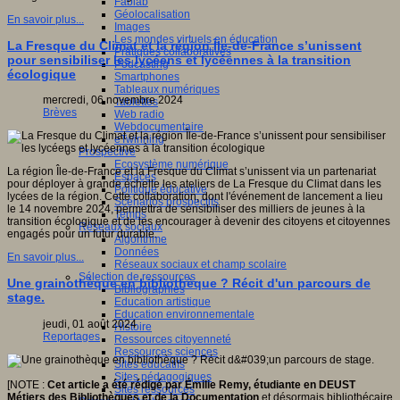
Fablab
Géolocalisation
En savoir plus...
Images
Les mondes virtuels en éducation
La Fresque du Climat et la région Île-de-France s’unissent
Pratiques collaboratives
pour sensibiliser les lycéens et lycéennes à la transition
Podcasting
écologique
Smartphones
Tableaux numériques
mercredi, 06 novembre 2024
Tablettes
Brèves
Web radio
Webdocumentaire
eTwinning
Prospective
Ecosystème numérique
La région Île-de-France et la Fresque du Climat s’unissent via un partenariat
Espaces
pour déployer à grande échelle les ateliers de La Fresque du Climat dans les
Politique éducative
lycées de la région. Cette collaboration, dont l'événement de lancement a lieu
Scénarios prospectifs
le 14 novembre 2024, permettra de sensibiliser des milliers de jeunes à la
Temps
transition écologique et de les encourager à devenir des citoyens et citoyennes
Réseaux sociaux
engagés pour un futur durable.
Algorithme
Données
En savoir plus...
Réseaux sociaux et champ scolaire
Sélection de ressources
Une grainothèque en bibliothèque ? Récit d'un parcours de
Bibliographies
stage.
Education artistique
Education environnementale
jeudi, 01 août 2024
Histoire
Reportages
Ressources citoyenneté
Ressources sciences
Sites éducatifs
Sites pédagogiques
[NOTE :
Cet article a été rédigé par Émilie Remy, étudiante en DEUST
Sites ressources
Métiers des Bibliothèques et de la Documentation
et désormais bibliothécaire