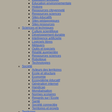
Education environnementale
Histoire
Ressources citoyenneté
Ressources sciences
Sites éducatifs
Sites pédagogiques
Sites ressources
Sciences et techniques
Culture scientifique
Développement durable
Intelligence artificielle
Logiciels libres
Métavers
Outils et logiciels
Réalité augmentée
Ressources sciences
Robotique
Technologies
Société
Acteurs des territoires
Ecole et structure
Economie
Ecosystème éducatif
Génération internet
Handicap
Mondialisation
Normes scolaires
Regards sur l’Ecole
Santé
Société connectée
Territoires et projets
Territoires