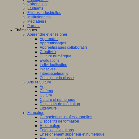
Entreprises
Etudiants
Filières industrielles
Institutionnels
Médiateurs
Parents
Thématiques
Apprendre et enseigner
Apprendre
Apprentissages
Apprentissages collaboratifs
Créativité
Culture numérique
Evaluations
Individualisation
Initiatives
Interdisciplinarité
Outils pour la classe
Arts et Culture
Art
Cinéma
Culture
Culture et numérique
Dispositifs de médiation
Littérature
Formation
Compétences professionnelles
Dispositifs de formation
E- formation
Enjeux et évolutions
Enseignement supérieur et numérique
Formations hybrides