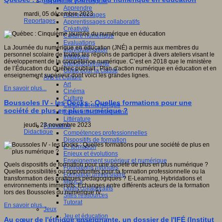
Apprendre et enseigner
Apprendre
mardi, 05 décembre 2023
Apprentissages
Reportages
Apprentissages collaboratifs
Créativité
Culture numérique
Evaluations
La Journée du numérique en éducation (JNÉ) a permis aux membres du
Individualisation
personnel scolaire de toutes les régions de participer à divers ateliers visant le
Initiatives
développement de la compétence numérique. C’est en 2018 que le ministère
Interdisciplinarité
de l’Éducation du Québec publiait : Plan d'action numérique en éducation et en
Outils pour la classe
enseignement supérieur dont voici les grandes lignes.
Arts et Culture
Art
En savoir plus...
Cinéma
Culture
Boussoles IV - les Docks : Quelles formations pour une
Culture et numérique
société de plus en plus numérique ?
Dispositifs de médiation
Littérature
jeudi, 23 novembre 2023
Formation
Didactique
Compétences professionnelles
Dispositifs de formation
E- formation
Enjeux et évolutions
Enseignement supérieur et numérique
Quels dispositifs de formation pour une société de plus en plus numérique ?
Formations hybrides
Quelles possibilités ou opportunités pour la formation professionnelle ou la
Formation universitaire
transformation des pratiques pédagogiques ? E-Learning, Hybridations et
Mooc’s
environnements immersifs. Echanges entre différents acteurs de la formation
Outils collaboratifs
lors des Boussoles du numérique IV.
Sites ressources
Tutorat
En savoir plus...
Jeux
Jeu et éducation
Au cœur de l'éthique enseignante, un dossier de l'IFÉ (Institut