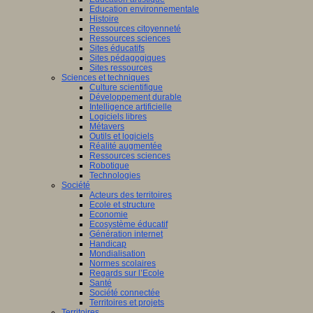
Education environnementale
Histoire
Ressources citoyenneté
Ressources sciences
Sites éducatifs
Sites pédagogiques
Sites ressources
Sciences et techniques
Culture scientifique
Développement durable
Intelligence artificielle
Logiciels libres
Métavers
Outils et logiciels
Réalité augmentée
Ressources sciences
Robotique
Technologies
Société
Acteurs des territoires
Ecole et structure
Economie
Ecosystème éducatif
Génération internet
Handicap
Mondialisation
Normes scolaires
Regards sur l’Ecole
Santé
Société connectée
Territoires et projets
Territoires