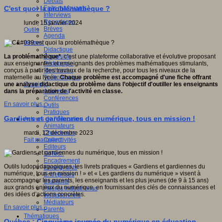
Débats
Faits marquants
C'est quoi la problémathèque ?
Interviews
Reportages
lundi, 15 janvier 2024
Brèves
Outils
Agenda
Innover
Didactique
Dispositifs
La problémathèque*
, c’est une plateforme collaborative et évolutive proposant
Pédagogie
aux enseignantes et enseignants des problèmes mathématiques stimulants,
Recherche
conçus à partir des travaux de la recherche, pour tous les niveaux de la
Technologies
maternelle au lycée.
Chaque problème est accompagné d'une fiche offrant
Savoir(s)
une analyse didactique du problème dans l’objectif d'outiller les enseignants
Analyses
dans la préparation de l'activité en classe.
Conférences
En savoir plus...
Outils
Pratiques
Gardiens et gardiennes du numérique, tous en mission !
Acteurs de l'éducation
Animateurs
Chercheurs
mardi, 12 décembre 2023
Collectivités
Fait marquant
Editeurs
EdTech
Encadrement
Outils ludopédagogiques, les livrets pratiques « Gardiens et gardiennes du
Enseignants
numérique, tous en mission ! » et « Les gardiens du numérique » visent à
Entreprises
accompagner les parents, les enseignants et les plus jeunes (de 9 à 15 ans)
Etudiants
aux grands enjeux du numérique, en fournissant des clés de connaissances et
Filières industrielles
des idées d’actions concrètes.
Institutionnels
Médiateurs
En savoir plus...
Parents
Thématiques
Québec : Cinquième journée du numérique en éducation