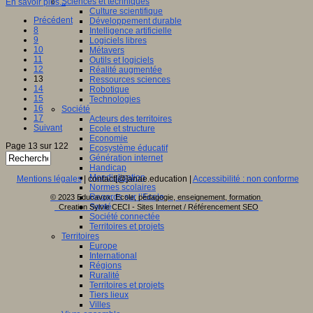
Sciences et techniques
En savoir plus...
Culture scientifique
Précédent
Développement durable
8
Intelligence artificielle
9
Logiciels libres
10
Métavers
11
Outils et logiciels
12
Réalité augmentée
13
Ressources sciences
14
Robotique
15
Technologies
16
Société
17
Acteurs des territoires
Suivant
Ecole et structure
Economie
Page 13 sur 122
Ecosystème éducatif
Génération internet
Handicap
Mondialisation
Mentions légales
| contact[@]anae.education |
Accessibilité : non conforme
Normes scolaires
Regards sur l’Ecole
© 2023 Educavox, Ecole, pédagogie, enseignement, formation
Santé
Creation Sylvie CECI - Sites Internet / Référencement SEO
Société connectée
Territoires et projets
Territoires
Europe
International
Régions
Ruralité
Territoires et projets
Tiers lieux
Villes