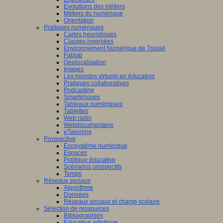
Evolutions des métiers
Métiers du numérique
Orientation
Pratiques numériques
Cartes heuristiques
Classes inversées
Environnement Numérique de Travail
Fablab
Géolocalisation
Images
Les mondes virtuels en éducation
Pratiques collaboratives
Podcasting
Smartphones
Tableaux numériques
Tablettes
Web radio
Webdocumentaire
eTwinning
Prospective
Ecosystème numérique
Espaces
Politique éducative
Scénarios prospectifs
Temps
Réseaux sociaux
Algorithme
Données
Réseaux sociaux et champ scolaire
Sélection de ressources
Bibliographies
Education artistique