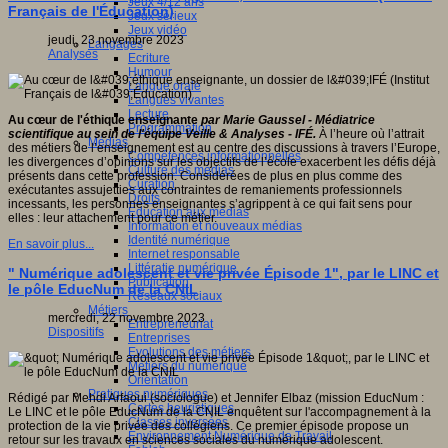
Jeux 4/12 ans
Français de l'Éducation)
Jeux sérieux
Jeux vidéo
jeudi, 23 novembre 2023
Langages
Analyses
Ecriture
Humour
Langue orale
Langues vivantes
Lecture
Au cœur de l'éthique enseignante
par Marie Gaussel -
Médiatrice
Programmation
scientifique au sein de l'équipe Veille & Analyses - IFÉ.
À l’heure où l’attrait
Médias
des métiers de l’enseignement est au centre des discussions à travers l’Europe,
Compétences informationnelles
les divergences d’opinions sur les objectifs de l’école exacerbent les défis déjà
Culture des médias
présents dans cette profession. Considérées de plus en plus comme des
Curation
exécutantes assujetties aux contraintes de remaniements professionnels
Droits
incessants, les personnes enseignantes s’agrippent à ce qui fait sens pour
Education aux médias
elles : leur attachement pour ce métier.
Information et nouveaux médias
Identité numérique
En savoir plus...
Internet responsable
Littératie numérique
" Numérique adolescent et vie privée Épisode 1", par le LINC et
Publication
le pôle EducNum de la CNIL
Réseaux sociaux
Métiers
mercredi, 22 novembre 2023
Entrepreneuriat
Dispositifs
Entreprises
Evolutions des métiers
Métiers du numérique
Orientation
Pratiques numériques
Rédigé par Mehdi Arfaoui (sociologue) et Jennifer Elbaz (mission EducNum :
Cartes heuristiques
Le LINC et le pôle EducNum de la CNIL enquêtent sur l'accompagnement à la
Classes inversées
protection de la vie privée des collégiens. Ce premier épisode propose un
Environnement Numérique de Travail
retour sur les travaux en sciences sociales du numérique adolescent.