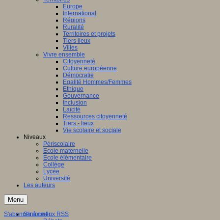
Europe
International
Régions
Ruralité
Territoires et projets
Tiers lieux
Villes
Vivre ensemble
Citoyenneté
Culture européenne
Démocratie
Egalité Hommes/Femmes
Ethique
Gouvernance
Inclusion
Laïcité
Ressources citoyenneté
Tiers - lieux
Vie scolaire et sociale
Niveaux
Périscolaire
Ecole maternelle
Ecole élémentaire
Collège
Lycée
Université
Les auteurs
Menu
S'abonner à ce flux RSS
S'informer