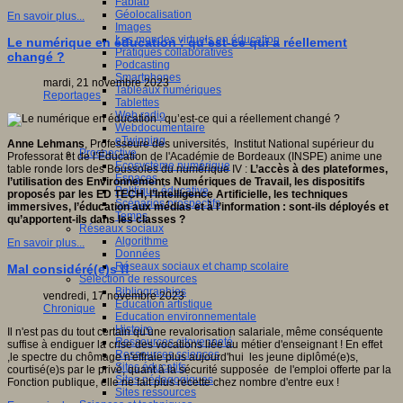
Fablab
Géolocalisation
En savoir plus...
Images
Les mondes virtuels en éducation
Le numérique en éducation : qu’est-ce qui a réellement
Pratiques collaboratives
changé ?
Podcasting
Smartphones
mardi, 21 novembre 2023
Tableaux numériques
Reportages
Tablettes
Web radio
Webdocumentaire
eTwinning
Anne Lehmans
, Professeure des universités, Institut National supérieur du
Prospective
Professorat et de l’Éducation de l'Académie de Bordeaux (INSPE) anime une
Ecosystème numérique
table ronde lors des Boussoles du numérique IV :
L’accès à des plateformes,
Espaces
l’utilisation des Environnements Numériques de Travail, les dispositifs
Politique éducative
proposés par les ED TECH, l’Intelligence Artificielle, les techniques
Scénarios prospectifs
immersives, l’éducation aux médias et à l’information : sont-ils déployés et
Temps
qu’apportent-ils dans les classes ?
Réseaux sociaux
Algorithme
En savoir plus...
Données
Réseaux sociaux et champ scolaire
Mal considéré(e)s !!
Sélection de ressources
Bibliographies
vendredi, 17 novembre 2023
Education artistique
Chronique
Education environnementale
Histoire
Il n'est pas du tout certain qu'une revalorisation salariale, même conséquente
Ressources citoyenneté
suffise à endiguer la crise des vocations liée au métier d'enseignant ! En effet
Ressources sciences
,le spectre du chômage n'effraie plus aujourd'hui les jeune diplômé(e)s,
Sites éducatifs
courtisé(e)s par le privé, quant à la sécurité supposée de l'emploi offerte par la
Sites pédagogiques
Fonction publique, elle ne fait plus recette chez nombre d'entre eux !
Sites ressources