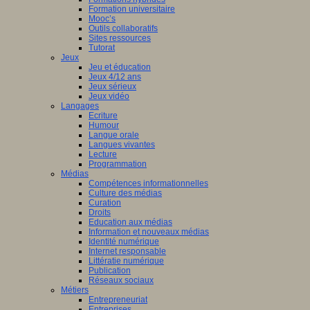
Formation universitaire
Mooc’s
Outils collaboratifs
Sites ressources
Tutorat
Jeux
Jeu et éducation
Jeux 4/12 ans
Jeux sérieux
Jeux vidéo
Langages
Ecriture
Humour
Langue orale
Langues vivantes
Lecture
Programmation
Médias
Compétences informationnelles
Culture des médias
Curation
Droits
Education aux médias
Information et nouveaux médias
Identité numérique
Internet responsable
Littératie numérique
Publication
Réseaux sociaux
Métiers
Entrepreneuriat
Entreprises