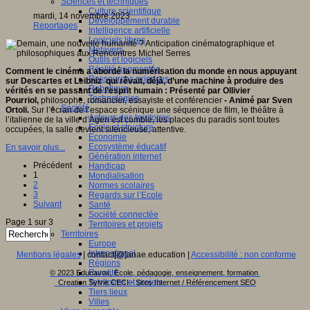
Sciences et techniques
Culture scientifique
mardi, 14 novembre 2023
Développement durable
Reportages
Intelligence artificielle
Logiciels libres
Métavers
Outils et logiciels
Réalité augmentée
Comment le cinéma a abordé la numérisation du monde en nous appuyant
Ressources sciences
sur Descartes et Leibniz qui rêvait, déjà, d’une machine à produire des
Robotique
vérités en se passant de l’esprit humain : Présenté par Ollivier
Technologies
Pourriol,
philosophe, romancier, essayiste et conférencier
- Animé par Sven
Société
Ortoli.
Sur l’écran de l’espace scénique une séquence de film, le théâtre à
Acteurs des territoires
l’italienne de la ville d’Agen est comble, les places du paradis sont toutes
Ecole et structure
occupées, la salle devient silencieuse, attentive.
Economie
Ecosystème éducatif
En savoir plus...
Génération internet
Précédent
Handicap
1
Mondialisation
2
Normes scolaires
3
Regards sur l’Ecole
Suivant
Santé
Société connectée
Page 1 sur 3
Territoires et projets
Territoires
Europe
International
Mentions légales
| contact[@]anae.education |
Accessibilité : non conforme
Régions
Ruralité
© 2023 Educavox, Ecole, pédagogie, enseignement, formation
Territoires et projets
Creation Sylvie CECI - Sites Internet / Référencement SEO
Tiers lieux
Villes