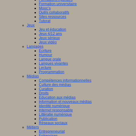
Formation universitaire
Mooc’s
Outils collaboratifs
Sites ressources
Tutorat
Jeux
Jeu et éducation
Jeux 4/12 ans
Jeux sérieux
Jeux vidéo
Langages
Ecriture
Humour
Langue orale
Langues vivantes
Lecture
Programmation
Médias
Compétences informationnelles
Culture des médias
Curation
Droits
Education aux médias
Information et nouveaux médias
Identité numérique
Internet responsable
Littératie numérique
Publication
Réseaux sociaux
Métiers
Entrepreneuriat
Entreprises