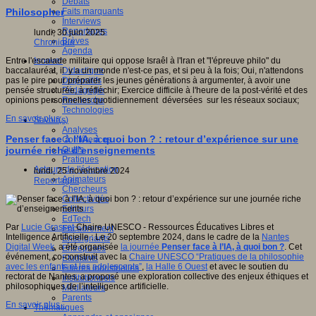
Débats
Faits marquants
Philosopher
Interviews
Reportages
lundi, 30 juin 2025
Brèves
Chronique
Agenda
Innover
Entre l'escalade militaire qui oppose Israêl à l'lran et "l'épreuve philo" du
Didactique
baccalauréat, il y a un monde n'est-ce pas, et si peu à la fois; Oui, n'attendons
Dispositifs
pas le pire pour préparer les jeunes générations à argumenter, à avoir une
Pédagogie
pensée structurée, à réfléchir; Exercice difficile à l'heure de la post-vérité et des
Recherche
opinions personnelles quotidiennement déversées sur les réseaux sociaux;
Technologies
En savoir plus...
Savoir(s)
Analyses
Penser face à l’IA, à quoi bon ? : retour d’expérience sur une
Conférences
Outils
journée riche d’enseignements
Pratiques
Acteurs de l'éducation
lundi, 25 novembre 2024
Animateurs
Reportages
Chercheurs
Collectivités
Editeurs
EdTech
Par
Lucie Grasset
Chaire UNESCO - Ressources Éducatives Libres et
Encadrement
Intelligence Artificielle : Le 20 septembre 2024, dans le cadre de la
Nantes
Enseignants
Digital Week
, a été organisée
la journée
Penser face à l’IA, à quoi bon ?
. Cet
Entreprises
événement, co-construit avec la
Chaire UNESCO “Pratiques de la philosophie
Etudiants
avec les enfants et les adolescents”
,
la Halle 6 Ouest
et avec le soutien du
Filières industrielles
rectorat de Nantes, a proposé une exploration collective des enjeux éthiques et
Institutionnels
philosophiques de l’intelligence artificielle.
Médiateurs
Parents
En savoir plus...
Thématiques