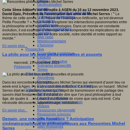
Fablab
Géolocalisation
Images
Cette 3ème édition s'est déroulée à AGEN du 10 au 12 novembre 2023.
Les mondes virtuels en éducation
David Djaïz, Président de l'association des amis de Michel Serres : "
Le
Pratiques collaboratives
thème de cette année, « À l’heure de l’Intelligence Artificielle, qu’est devenue
Podcasting
Petite Poucette ? », nous invite à explorer les intersections passionnantes entre
Smartphones
la philosophie et les nouvelles technologies. Dans un monde en constante
Tableaux numériques
évolution, il est essentiel d’interroger et de comprendre les implications de ces
Tablettes
avancées technologiques sur notre société, notre identité et notre rapport au
Web radio
monde."
Webdocumentaire
eTwinning
En savoir plus...
Prospective
Ecosystème numérique
La philo pour les tous petits poucettes et poucets
Espaces
Politique éducative
mercredi, 15 novembre 2023
Scénarios prospectifs
Pédagogie
Temps
Réseaux sociaux
Algorithme
Données
Dans les rencontres philosophiques Michel Serres qui viennent d’avoir lieu ce
Réseaux sociaux et champ scolaire
week-end à Agen, il y a un « coin des enfants ». Ce n’est pas un hasard : Michel
Sélection de ressources
Serres était un « passeur »pour qui l’esprit de transmission et de partage des
Bibliographies
savoirs était fondamental. Il est aisé de dire que l’on peut philosopher à tout
Education artistique
âge, de quatre à …ans mais il est illusoire de croire que cela est inné. Cela
Education environnementale
nécessite découverte, apprentissage, médiation…
Histoire
Ressources citoyenneté
En savoir plus...
Ressources sciences
Sites éducatifs
Demain, une nouvelle humanité ? Anticipation
Sites pédagogiques
cinématographique et philosophiques aux Rencontres Michel
Sites ressources
Serres