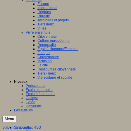
Europe
International
Régions
Ruralité
Territoires et projets
Tiers lieux
Villes
Vivre ensemble
Citoyenneté
Culture européenne
Démocratie
Egalité Hommes/Femmes
Ethique
Gouvernance
Inclusion
Laïcité
Ressources citoyenneté
Tiers - lieux
Vie scolaire et sociale
Niveaux
Périscolaire
Ecole maternelle
Ecole élémentaire
Collège
Lycée
Université
Les auteurs
Menu
S'abonner à ce flux RSS
S'informer