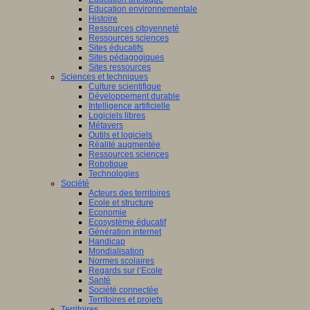
Education environnementale
Histoire
Ressources citoyenneté
Ressources sciences
Sites éducatifs
Sites pédagogiques
Sites ressources
Sciences et techniques
Culture scientifique
Développement durable
Intelligence artificielle
Logiciels libres
Métavers
Outils et logiciels
Réalité augmentée
Ressources sciences
Robotique
Technologies
Société
Acteurs des territoires
Ecole et structure
Economie
Ecosystème éducatif
Génération internet
Handicap
Mondialisation
Normes scolaires
Regards sur l’Ecole
Santé
Société connectée
Territoires et projets
Territoires