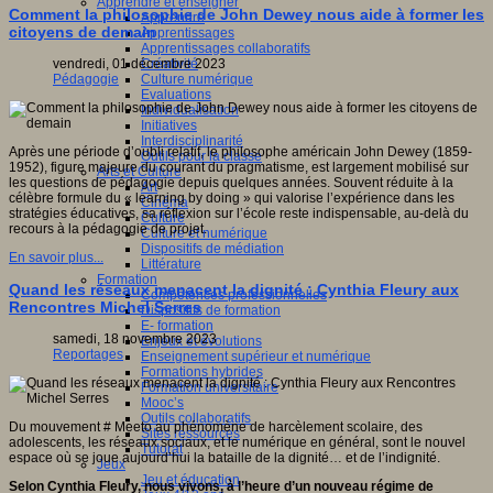
Apprendre et enseigner
Comment la philosophie de John Dewey nous aide à former les
Apprendre
citoyens de demain
Apprentissages
Apprentissages collaboratifs
Créativité
vendredi, 01 décembre 2023
Culture numérique
Pédagogie
Evaluations
Individualisation
Initiatives
Interdisciplinarité
Après une période d’oubli relatif, le philosophe américain John Dewey (1859-
Outils pour la classe
1952), figure majeure du courant du pragmatisme, est largement mobilisé sur
Arts et Culture
les questions de pédagogie depuis quelques années. Souvent réduite à la
Art
célèbre formule du « learning by doing » qui valorise l’expérience dans les
Cinéma
stratégies éducatives, sa réflexion sur l’école reste indispensable, au-delà du
Culture
recours à la pédagogie de projet.
Culture et numérique
Dispositifs de médiation
En savoir plus...
Littérature
Formation
Quand les réseaux menacent la dignité : Cynthia Fleury aux
Compétences professionnelles
Rencontres Michel Serres
Dispositifs de formation
E- formation
samedi, 18 novembre 2023
Enjeux et évolutions
Reportages
Enseignement supérieur et numérique
Formations hybrides
Formation universitaire
Mooc’s
Outils collaboratifs
Du mouvement # Meeto au phénomène de harcèlement scolaire, des
Sites ressources
adolescents, les réseaux sociaux, et le numérique en général, sont le nouvel
Tutorat
espace où se joue aujourd’hui la bataille de la dignité… et de l’indignité.
Jeux
Jeu et éducation
Selon Cynthia Fleury, nous vivons, à l’heure d’un nouveau régime de