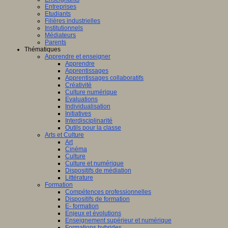
Entreprises
Etudiants
Filières industrielles
Institutionnels
Médiateurs
Parents
Thématiques
Apprendre et enseigner
Apprendre
Apprentissages
Apprentissages collaboratifs
Créativité
Culture numérique
Evaluations
Individualisation
Initiatives
Interdisciplinarité
Outils pour la classe
Arts et Culture
Art
Cinéma
Culture
Culture et numérique
Dispositifs de médiation
Littérature
Formation
Compétences professionnelles
Dispositifs de formation
E- formation
Enjeux et évolutions
Enseignement supérieur et numérique
Formations hybrides