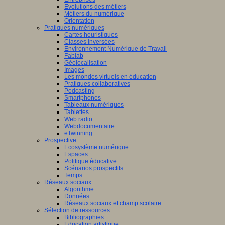
Evolutions des métiers
Métiers du numérique
Orientation
Pratiques numériques
Cartes heuristiques
Classes inversées
Environnement Numérique de Travail
Fablab
Géolocalisation
Images
Les mondes virtuels en éducation
Pratiques collaboratives
Podcasting
Smartphones
Tableaux numériques
Tablettes
Web radio
Webdocumentaire
eTwinning
Prospective
Ecosystème numérique
Espaces
Politique éducative
Scénarios prospectifs
Temps
Réseaux sociaux
Algorithme
Données
Réseaux sociaux et champ scolaire
Sélection de ressources
Bibliographies
Education artistique