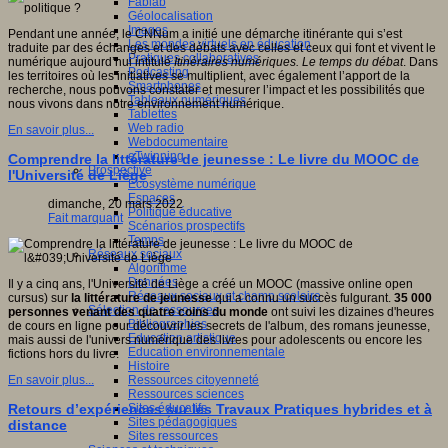
Fablab
Géolocalisation
Images
Pendant une année, le CNNum a initié une démarche itinérante qui s’est
Les mondes virtuels en éducation
traduite par des échanges et des débats avec celles et ceux qui font et vivent le
Pratiques collaboratives
numérique aujourd’hui intitulé
Itinéraires numériques. Le temps du débat
. Dans
Podcasting
les territoires où les initiatives se multiplient, avec également l’apport de la
Smartphones
recherche, nous pouvons constater et mesurer l’impact et les possibilités que
Tableaux numériques
nous vivons dans notre environnement numérique.
Tablettes
Web radio
En savoir plus...
Webdocumentaire
eTwinning
Comprendre la littérature de jeunesse : Le livre du MOOC de
Prospective
l'Université de Liège
Ecosystème numérique
Espaces
dimanche, 20 mars 2022
Politique éducative
Fait marquant
Scénarios prospectifs
Temps
Réseaux sociaux
Algorithme
Données
Il y a cinq ans, l'Université de Liège a créé un MOOC (massive online open
Réseaux sociaux et champ scolaire
cursus) sur
la littérature de jeunesse
qui a connu un succès fulgurant.
35 000
Sélection de ressources
personnes venant des quatre coins du monde
ont suivi les dizaines d'heures
Bibliographies
de cours en ligne pour découvrir les secrets de l'album, des romans jeunesse,
Education artistique
mais aussi de l'univers numérique des livres pour adolescents ou encore les
Education environnementale
fictions hors du livre.
Histoire
Ressources citoyenneté
En savoir plus...
Ressources sciences
Sites éducatifs
Retours d’expériences sur les Travaux Pratiques hybrides et à
Sites pédagogiques
distance
Sites ressources