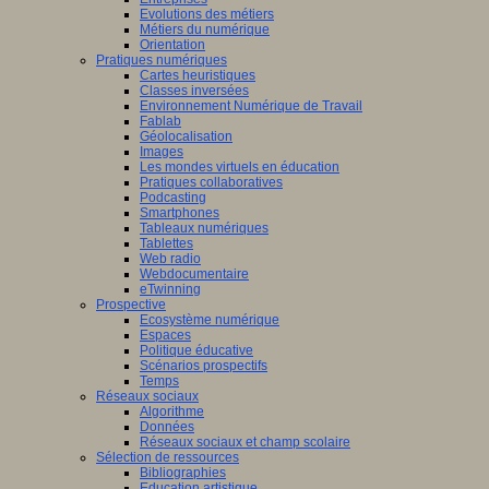
Evolutions des métiers
Métiers du numérique
Orientation
Pratiques numériques
Cartes heuristiques
Classes inversées
Environnement Numérique de Travail
Fablab
Géolocalisation
Images
Les mondes virtuels en éducation
Pratiques collaboratives
Podcasting
Smartphones
Tableaux numériques
Tablettes
Web radio
Webdocumentaire
eTwinning
Prospective
Ecosystème numérique
Espaces
Politique éducative
Scénarios prospectifs
Temps
Réseaux sociaux
Algorithme
Données
Réseaux sociaux et champ scolaire
Sélection de ressources
Bibliographies
Education artistique