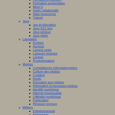
Formation universitaire
Mooc’s
Outils collaboratifs
Sites ressources
Tutorat
Jeux
Jeu et éducation
Jeux 4/12 ans
Jeux sérieux
Jeux vidéo
Langages
Ecriture
Humour
Langue orale
Langues vivantes
Lecture
Programmation
Médias
Compétences informationnelles
Culture des médias
Curation
Droits
Education aux médias
Information et nouveaux médias
Identité numérique
Internet responsable
Littératie numérique
Publication
Réseaux sociaux
Métiers
Entrepreneuriat
Entreprises