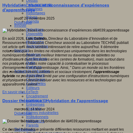
Débats
Faits marquants
Hybridation, traces et reconnaissance d’expériences
Interviews
d'apprentissage
Reportages
Brèves
jeudi, 20 novembre 2025
Agenda
Didactique
Innover
Didactique
Dispositifs
Pédagogie
En août 2021,
Luis Galindo,
Directeur du Laboratoire d’Innovation et de
Recherche
Ressources en Éducation Chercheur associé au Laboratoire TECHNÉ publiait
Technologies
cet article qu'il nous semble intéressant de relire aujourd'hui. Il démontre
Savoir(s)
notamment
que les limites ne résident pas uniquement dans les technologies
Analyses
numériques (obtenir un meilleur Internet ou davantage de tablettes ou
Conférences
d'ordinateurs dans les écoles et les centres de formation), mais surtout dans
Outils
nos pratiques et dans notre capacité à contextualiser le processus
Pratiques
d'enseignement et d'apprentissage
. Ainsi, "
Dans un monde où les frontières
Acteurs de l'éducation
des contextes formels, informels et sociaux s'estompent,
l'apprentissage
Animateurs
hybride
ne peut pas être limité par une configuration d'instructions numériques
Chercheurs
et physiques et devrait évoluer avec les ressources et les technologies qui
Collectivités
apparaîtront à l'aveni
r "
Editeurs
EdTech
En savoir plus...
Encadrement
Enseignants
Dossier thématique : Hybridation de l'apprentissage
Entreprises
Etudiants
mercredi, 14 février 2024
Filières industrielles
Didactique
Institutionnels
Médiateurs
Parents
Thématiques
Ce dossier thématique présente différentes ressources mettant en avant les