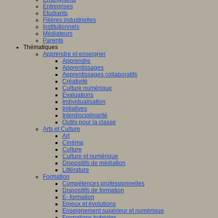
Entreprises
Etudiants
Filières industrielles
Institutionnels
Médiateurs
Parents
Thématiques
Apprendre et enseigner
Apprendre
Apprentissages
Apprentissages collaboratifs
Créativité
Culture numérique
Evaluations
Individualisation
Initiatives
Interdisciplinarité
Outils pour la classe
Arts et Culture
Art
Cinéma
Culture
Culture et numérique
Dispositifs de médiation
Littérature
Formation
Compétences professionnelles
Dispositifs de formation
E- formation
Enjeux et évolutions
Enseignement supérieur et numérique
Formations hybrides