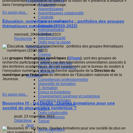
Apprendre et enseigner
potentialités de l’hybridation et celles de la notion de « présence à distance »
Apprendre
dans l’enseignement et l’apprentissage.
Apprentissages
En savoir plus...
Apprentissages collaboratifs
Créativité
Éducation, numérique et recherche : portfolios des groupes
Culture numérique
Evaluations
thématiques numériques (2020-2022)
Individualisation
Initiatives
mercredi, 20 décembre 2023
Interdisciplinarité
Recherche
Outils pour la classe
Arts et Culture
Art
Cinéma
Les
groupes thématiques numériques (
GTnum
)
, sont des groupes de
Culture
recherche participative animés par des laboratoires universitaires associés à
Culture et numérique
des territoires académiques. Ils sont coordonnés par le bureau du soutien à
Dispositifs de médiation
l’innovation numérique et à la recherche appliquée de la
Direction du
Littérature
numérique pour l’éducation
du Ministère de l’Education nationale et de la
Formation
Jeunesse.
Compétences professionnelles
Dispositifs de formation
E- formation
Enjeux et évolutions
En savoir plus...
Enseignement supérieur et numérique
Formations hybrides
Boussoles IV - les Docks : Quelles formations pour une
Formation universitaire
société de plus en plus numérique ?
Mooc’s
Outils collaboratifs
jeudi, 23 novembre 2023
Sites ressources
Didactique
Tutorat
Jeux
Jeu et éducation