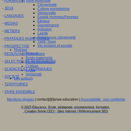
-
FORMATION
Vivre ensemble
Citoyenneté
-
JEUX
Culture européenne
Démocratie
-
LANGAGES
Egalité Hommes/Femmes
Ethique
-
MEDIAS
Gouvernance
Inclusion
-
METIERS
Laïcité
Ressources citoyenneté
-
PRATIQUES NUMERIQUES
Tiers - lieux
Vie scolaire et sociale
-
PROSPECTIVE
Niveaux
-
RESEAUX SOCIAUX
Périscolaire
Ecole maternelle
-
SELECTION DE RESSOURCES
Ecole élémentaire
Collège
-
SCIENCES ET TECHNIQUES
Lycée
Université
-
SOCIETE
Les auteurs
-
TERRITOIRES
-
VIVRE ENSEMBLE
Mentions légales
| contact[@]anae.education |
Accessibilité : non conforme
© 2023 Educavox, Ecole, pédagogie, enseignement, formation
Creation Sylvie CECI - Sites Internet / Référencement SEO