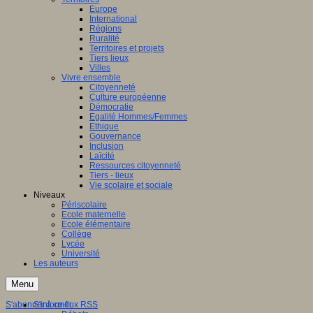
Europe
International
Régions
Ruralité
Territoires et projets
Tiers lieux
Villes
Vivre ensemble
Citoyenneté
Culture européenne
Démocratie
Egalité Hommes/Femmes
Ethique
Gouvernance
Inclusion
Laïcité
Ressources citoyenneté
Tiers - lieux
Vie scolaire et sociale
Niveaux
Périscolaire
Ecole maternelle
Ecole élémentaire
Collège
Lycée
Université
Les auteurs
Menu
S'abonner à ce flux RSS
S'informer