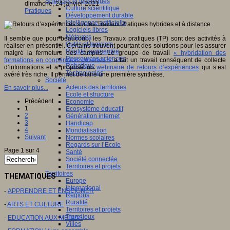
Sciences et techniques
dimanche, 24 janvier 2021
Culture scientifique
Pratiques
Développement durable
Intelligence artificielle
Logiciels libres
Métavers
Il semble que pour beaucoup, les Travaux pratiques (TP) sont des activités à
Outils et logiciels
réaliser en présentiel. Certains trouvent pourtant des solutions pour les assurer
Réalité augmentée
malgré la fermeture des campus. Le groupe de travail
« hybridation des
Ressources sciences
formations en coopération ouvertes »
a fait un travail conséquent de collecte
Robotique
d’informations et a proposé un
webinaire de retours d’expériences
qui s’est
Technologies
avéré très riche. Il permet de faire une première synthèse.
Société
Acteurs des territoires
En savoir plus...
Ecole et structure
Précédent
Economie
1
Ecosystème éducatif
2
Génération internet
3
Handicap
4
Mondialisation
Suivant
Normes scolaires
Regards sur l’Ecole
Page 1 sur 4
Santé
Société connectée
Territoires et projets
Territoires
THEMATIQUES
Europe
International
-
APPRENDRE ET ENSEIGNER
Régions
Ruralité
-
ARTS ET CULTURE
Territoires et projets
Tiers lieux
-
EDUCATION AUX MEDIAS
Villes