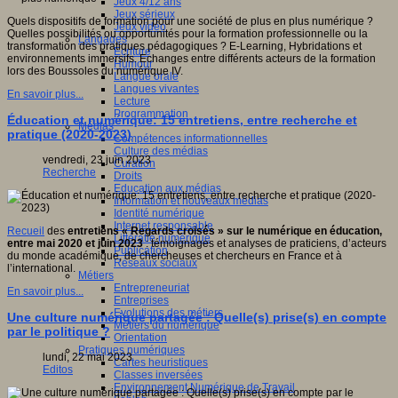
Jeux 4/12 ans
Jeux sérieux
Quels dispositifs de formation pour une société de plus en plus numérique ?
Jeux vidéo
Quelles possibilités ou opportunités pour la formation professionnelle ou la
Langages
transformation des pratiques pédagogiques ? E-Learning, Hybridations et
Ecriture
environnements immersifs. Echanges entre différents acteurs de la formation
Humour
lors des Boussoles du numérique IV.
Langue orale
Langues vivantes
En savoir plus...
Lecture
Programmation
Éducation et numérique: 15 entretiens, entre recherche et
Médias
pratique (2020-2023)
Compétences informationnelles
Culture des médias
vendredi, 23 juin 2023
Curation
Recherche
Droits
Education aux médias
Information et nouveaux médias
Identité numérique
Internet responsable
Recueil
des
entretiens « Regards croisés » sur le numérique en éducation,
Littératie numérique
entre mai 2020 et juin 2023
: témoignages et analyses de praticiens, d’acteurs
Publication
du monde académique, de chercheuses et chercheurs en France et à
Réseaux sociaux
l’international.
Métiers
Entrepreneuriat
En savoir plus...
Entreprises
Evolutions des métiers
Une culture numérique partagée : Quelle(s) prise(s) en compte
Métiers du numérique
par le politique ?
Orientation
Pratiques numériques
lundi, 22 mai 2023
Cartes heuristiques
Editos
Classes inversées
Environnement Numérique de Travail