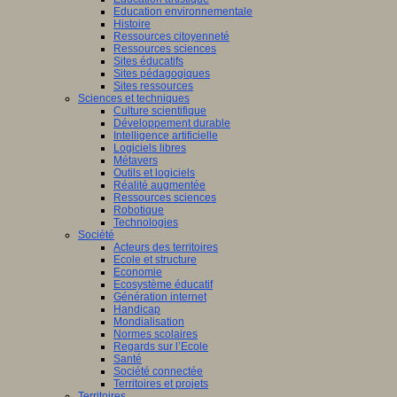
Education environnementale
Histoire
Ressources citoyenneté
Ressources sciences
Sites éducatifs
Sites pédagogiques
Sites ressources
Sciences et techniques
Culture scientifique
Développement durable
Intelligence artificielle
Logiciels libres
Métavers
Outils et logiciels
Réalité augmentée
Ressources sciences
Robotique
Technologies
Société
Acteurs des territoires
Ecole et structure
Economie
Ecosystème éducatif
Génération internet
Handicap
Mondialisation
Normes scolaires
Regards sur l’Ecole
Santé
Société connectée
Territoires et projets
Territoires