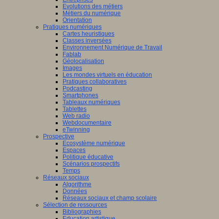
Evolutions des métiers
Métiers du numérique
Orientation
Pratiques numériques
Cartes heuristiques
Classes inversées
Environnement Numérique de Travail
Fablab
Géolocalisation
Images
Les mondes virtuels en éducation
Pratiques collaboratives
Podcasting
Smartphones
Tableaux numériques
Tablettes
Web radio
Webdocumentaire
eTwinning
Prospective
Ecosystème numérique
Espaces
Politique éducative
Scénarios prospectifs
Temps
Réseaux sociaux
Algorithme
Données
Réseaux sociaux et champ scolaire
Sélection de ressources
Bibliographies
Education artistique