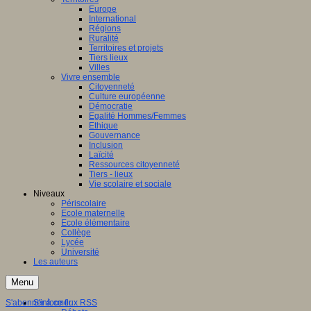
Europe
International
Régions
Ruralité
Territoires et projets
Tiers lieux
Villes
Vivre ensemble
Citoyenneté
Culture européenne
Démocratie
Egalité Hommes/Femmes
Ethique
Gouvernance
Inclusion
Laïcité
Ressources citoyenneté
Tiers - lieux
Vie scolaire et sociale
Niveaux
Périscolaire
Ecole maternelle
Ecole élémentaire
Collège
Lycée
Université
Les auteurs
Menu
S'abonner à ce flux RSS
S'informer