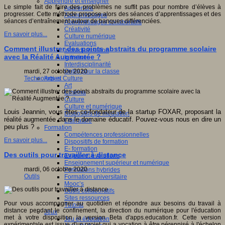
Apprendre et enseigner
Le simple fait de faire des problèmes ne suffit pas pour nombre d’élèves à
Apprendre
progresser. Cette méthode propose alors des séances d’apprentissages et des
Apprentissages
séances d’entraînement autour de banques différenciées.
Apprentissages collaboratifs
Créativité
En savoir plus...
Culture numérique
Evaluations
Comment illustrer des points abstraits du programme scolaire
Individualisation
avec la Réalité Augmentée ?
Initiatives
Interdisciplinarité
Outils pour la classe
mardi, 27 octobre 2020
Arts et Culture
Technologies
Art
Cinéma
Culture
Culture et numérique
Louis Jeannin, vous êtes co-fondateur de la startup FOXAR, proposant la
Dispositifs de médiation
réalité augmentée dans le domaine éducatif. Pouvez-vous nous en dire un
Littérature
peu plus ?
Formation
Compétences professionnelles
En savoir plus...
Dispositifs de formation
E- formation
Des outils pour travailler à distance
Enjeux et évolutions
Enseignement supérieur et numérique
mardi, 06 octobre 2020
Formations hybrides
Outils
Formation universitaire
Mooc’s
Outils collaboratifs
Sites ressources
Pour vous accompagner au quotidien et répondre aux besoins du travail à
Tutorat
distance pendant le confinement, la direction du numérique pour l'éducation
Jeux
met à votre disposition la version Beta d'apps.education.fr. Cette version
Jeu et éducation
expérimentale est issue d'un projet qui a vocation à être pérennisé à l'échelon