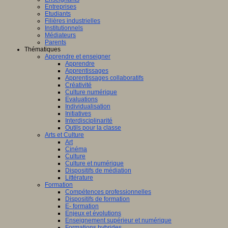
Entreprises
Etudiants
Filières industrielles
Institutionnels
Médiateurs
Parents
Thématiques
Apprendre et enseigner
Apprendre
Apprentissages
Apprentissages collaboratifs
Créativité
Culture numérique
Evaluations
Individualisation
Initiatives
Interdisciplinarité
Outils pour la classe
Arts et Culture
Art
Cinéma
Culture
Culture et numérique
Dispositifs de médiation
Littérature
Formation
Compétences professionnelles
Dispositifs de formation
E- formation
Enjeux et évolutions
Enseignement supérieur et numérique
Formations hybrides