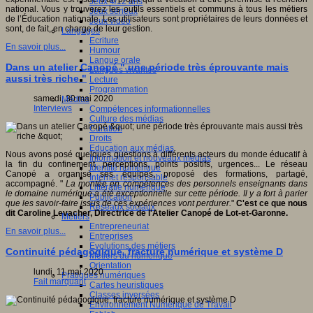
Jeux 4/12 ans
national. Vous y trouverez les outils essentiels et communs à tous les métiers
Jeux sérieux
de l’Éducation nationale. Les utilisateurs sont propriétaires de leurs données et
Jeux vidéo
sont, de fait, en charge de leur gestion.
Langages
Ecriture
En savoir plus...
Humour
Langue orale
Dans un atelier Canopé " une période très éprouvante mais
Langues vivantes
aussi très riche "
Lecture
Programmation
samedi, 30 mai 2020
Médias
Interviews
Compétences informationnelles
Culture des médias
Curation
Droits
Education aux médias
Nous avons posé quelques questions à différents acteurs du monde éducatif à
Information et nouveaux médias
la fin du confinement, perceptions, points positifs, urgences... Le réseau
Identité numérique
Canopé a organisé ses équipes, proposé des formations, partagé,
Internet responsable
accompagné. "
La montée en compétences des personnels enseignants dans
Littératie numérique
le domaine numérique a été exceptionnelle sur cette période. Il y a fort à parier
Publication
que les savoir-faire issus de ces expériences vont perdurer.
"
C'est ce que nous
Réseaux sociaux
dit Caroline Levacher, Directrice de l'Atelier Canopé de Lot-et-Garonne.
Métiers
Entrepreneuriat
En savoir plus...
Entreprises
Evolutions des métiers
Continuité pédagogique, fracture numérique et système D
Métiers du numérique
Orientation
lundi, 11 mai 2020
Pratiques numériques
Fait marquant
Cartes heuristiques
Classes inversées
Environnement Numérique de Travail