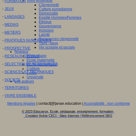
Vivre ensemble
-
FORMATION
Citoyenneté
-
JEUX
Culture européenne
Démocratie
-
LANGAGES
Egalité Hommes/Femmes
Ethique
-
MEDIAS
Gouvernance
Inclusion
-
METIERS
Laïcité
Ressources citoyenneté
-
PRATIQUES NUMERIQUES
Tiers - lieux
Vie scolaire et sociale
-
PROSPECTIVE
Niveaux
Périscolaire
-
RESEAUX SOCIAUX
Ecole maternelle
-
SELECTION DE RESSOURCES
Ecole élémentaire
Collège
-
SCIENCES ET TECHNIQUES
Lycée
Université
-
SOCIETE
Les auteurs
-
TERRITOIRES
-
VIVRE ENSEMBLE
Mentions légales
| contact[@]anae.education |
Accessibilité : non conforme
© 2023 Educavox, Ecole, pédagogie, enseignement, formation
Creation Sylvie CECI - Sites Internet / Référencement SEO