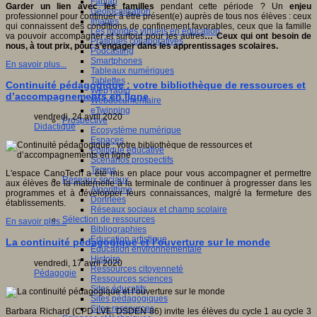
Fablab
Garder un lien avec les familles
pendant cette période ? Un
enjeu
Géolocalisation
professionnel pour continuer à être présent(e) auprès de tous nos élèves : ceux
Images
qui connaissent des conditions de confinement favorables, ceux que la famille
Les mondes virtuels en éducation
va pouvoir accompagner et surtout pour les autres
… Ceux qui ont besoin de
Pratiques collaboratives
nous, à tout prix, pour s’engager dans les apprentissages scolaires.
Podcasting
Smartphones
En savoir plus...
Tableaux numériques
Tablettes
Continuité pédagogique : votre bibliothèque de ressources et
Web radio
d’accompagnements en ligne
Webdocumentaire
eTwinning
vendredi, 24 avril 2020
Prospective
Didactique
Ecosystème numérique
Espaces
Politique éducative
Scénarios prospectifs
Temps
L'espace CanoTech a été mis en place pour vous accompagner et permettre
Réseaux sociaux
aux élèves de la maternelle à la terminale de continuer à progresser dans les
Algorithme
programmes et à développer leurs connaissances, malgré la fermeture des
Données
établissements.
Réseaux sociaux et champ scolaire
Sélection de ressources
En savoir plus...
Bibliographies
Education artistique
La continuité pédagogique et l’ouverture sur le monde
Education environnementale
Histoire
vendredi, 17 avril 2020
Ressources citoyenneté
Pédagogie
Ressources sciences
Sites éducatifs
Sites pédagogiques
Sites ressources
Barbara Richard (CPD LVE, DSDEN 86) invite les élèves du cycle 1 au cycle 3