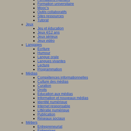
Formation universitaire
Mooc’s
Outils collaboratifs
Sites ressources
Tutorat
Jeux
Jeu et éducation
Jeux 4/12 ans
Jeux sérieux
Jeux vidéo
Langages
Ecriture
Humour
Langue orale
Langues vivantes
Lecture
Programmation
Médias
Compétences informationnelles
Culture des médias
Curation
Droits
Education aux médias
Information et nouveaux médias
Identité numérique
Internet responsable
Littératie numérique
Publication
Réseaux sociaux
Métiers
Entrepreneuriat
Entreprises