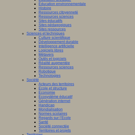
Education environnementale
Histoire
Ressources citoyenneté
Ressources sciences
Sites éducatifs
Sites pédagogiques
Sites ressources
Sciences et techniques
Culture scientifique
Développement durable
Intelligence artificielle
Logiciels libres
Métavers
Outils et logiciels
Réalité augmentée
Ressources sciences
Robotique
Technologies
Société
Acteurs des territoires
Ecole et structure
Economie
Ecosystème éducatif
Génération internet
Handicap
Mondialisation
Normes scolaires
Regards sur l’Ecole
Santé
Société connectée
Territoires et projets
Territoires