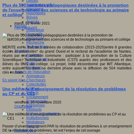
Débats
Faits marquants
Plus de 500 mallettes pédagogiques destinées à la promotion
Interviews
de l'enseignement des sciences et de technologie au primaire
Reportages
et collège
Brèves
Agenda
mardi, 02 février 2021
Innover
Fait marquant
Didactique
Dispositifs
Pédagogie
Recherche
Technologies
MERITE est le fruit de 5 années de collaboration (2015-2020)entre 8 grandes
Savoir(s)
écoles et universités* du grand Ouest et le rectorat de l'académie de Nantes,
Analyses
réunis par une ambition commune : participer à la promotion de la Culture
Conférences
Scientifique, Technique et Industrielle (CSTI) auprès des professeurs et des
Outils
élèves du CM1 au collège. Le projet, initié etcoordonné par IMT Atlantique,
Pratiques
entre aujourd'hui dans sa dernière phase avec la diffusion de 504 mallettes
Acteurs de l'éducation
clés en main.
Animateurs
Chercheurs
En savoir plus...
Collectivités
Editeurs
Une méthode d’enseignement de la résolution de problèmes
EdTech
au CP et au CE1
Encadrement
Enseignants
vendredi, 20 novembre 2020
Entreprises
Didactique
Etudiants
Filières industrielles
Institutionnels
Médiateurs
Parents
Passer d’un enseignement PAR la résolution de problèmes à un enseignement
Thématiques
DE la résolution de problèmes, tel est l’enjeu de cet ouvrage.