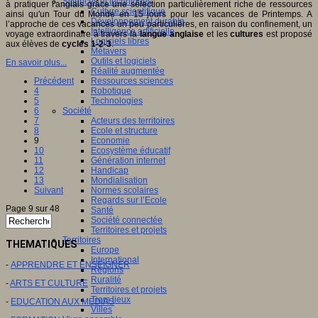
Sciences et techniques
à pratiquer l'anglais grâce une sélection particulièrement riche de ressources
Culture scientifique
ainsi qu'un Tour du Monde en 15 jours pour les vacances de Printemps. A
Développement durable
l’approche de ces vacances un peu particulières, en raison du confinement, un
Intelligence artificielle
voyage extraordinaire à travers la
langue anglaise
et les
cultures
est proposé
Logiciels libres
aux élèves de
cycles 1-2-3
.
Métavers
Outils et logiciels
En savoir plus...
Réalité augmentée
Précédent
Ressources sciences
4
Robotique
5
Technologies
6
Société
7
Acteurs des territoires
8
Ecole et structure
9
Economie
10
Ecosystème éducatif
11
Génération internet
12
Handicap
13
Mondialisation
Suivant
Normes scolaires
Regards sur l’Ecole
Page 9 sur 48
Santé
Société connectée
Territoires et projets
Territoires
THEMATIQUES
Europe
International
-
APPRENDRE ET ENSEIGNER
Régions
Ruralité
-
ARTS ET CULTURE
Territoires et projets
Tiers lieux
-
EDUCATION AUX MEDIAS
Villes