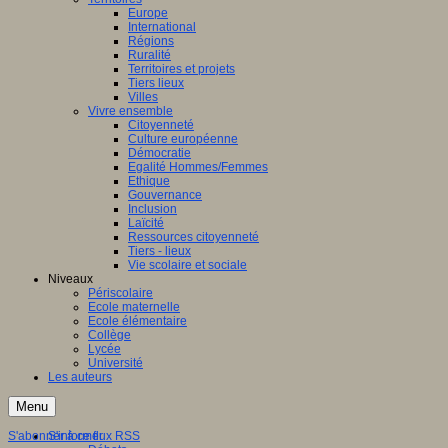
Europe
International
Régions
Ruralité
Territoires et projets
Tiers lieux
Villes
Vivre ensemble
Citoyenneté
Culture européenne
Démocratie
Egalité Hommes/Femmes
Ethique
Gouvernance
Inclusion
Laïcité
Ressources citoyenneté
Tiers - lieux
Vie scolaire et sociale
Niveaux
Périscolaire
Ecole maternelle
Ecole élémentaire
Collège
Lycée
Université
Les auteurs
Menu
S'abonner à ce flux RSS
S'informer