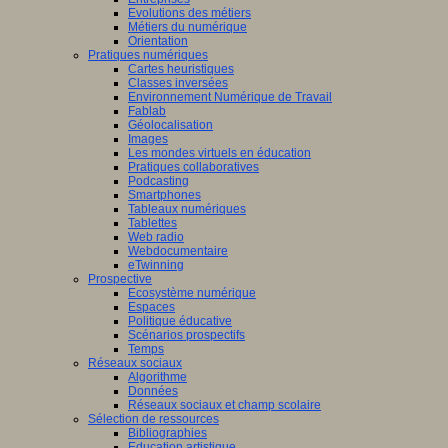
Evolutions des métiers
Métiers du numérique
Orientation
Pratiques numériques
Cartes heuristiques
Classes inversées
Environnement Numérique de Travail
Fablab
Géolocalisation
Images
Les mondes virtuels en éducation
Pratiques collaboratives
Podcasting
Smartphones
Tableaux numériques
Tablettes
Web radio
Webdocumentaire
eTwinning
Prospective
Ecosystème numérique
Espaces
Politique éducative
Scénarios prospectifs
Temps
Réseaux sociaux
Algorithme
Données
Réseaux sociaux et champ scolaire
Sélection de ressources
Bibliographies
Education artistique