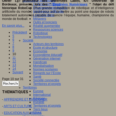
Sciences et techniques
Olivier Ly, professeur des universités LaBRI, IUT Université de
Culture scientifique
Bordeaux, présente, lors des "
Destinées Numériques
" l’objet du défi
Développement durable
historique RoboCup
(Plus grande compétition de robotique et d’intelligence
Intelligence artificielle
artificielle du monde) ayant pour but de mettre au point une équipe de robots
Logiciels libres
totalement autonomes capable de vaincre l’équipe, humaine, championne du
Métavers
monde de football.
Outils et logiciels
En savoir plus...
Réalité augmentée
Ressources sciences
Précédent
Robotique
5
Technologies
6
Société
7
Acteurs des territoires
8
Ecole et structure
9
Economie
10
Ecosystème éducatif
11
Génération internet
12
Handicap
13
Mondialisation
14
Normes scolaires
Suivant
Regards sur l’Ecole
Santé
Page 10 sur 31
Société connectée
Territoires et projets
Territoires
Europe
THEMATIQUES
International
Régions
-
APPRENDRE ET ENSEIGNER
Ruralité
Territoires et projets
-
ARTS ET CULTURE
Tiers lieux
-
EDUCATION AUX MEDIAS
Villes