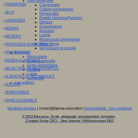
Vivre ensemble
-
FORMATION
Citoyenneté
Culture européenne
-
JEUX
Démocratie
Egalité Hommes/Femmes
-
LANGAGES
Ethique
Gouvernance
-
MEDIAS
Inclusion
Laïcité
-
METIERS
Ressources citoyenneté
Tiers - lieux
-
PRATIQUES NUMERIQUES
Vie scolaire et sociale
-
PROSPECTIVE
Niveaux
Périscolaire
-
RESEAUX SOCIAUX
Ecole maternelle
Ecole élémentaire
-
SELECTION DE RESSOURCES
Collège
Lycée
-
SCIENCES ET TECHNIQUES
Université
Les auteurs
-
SOCIETE
-
TERRITOIRES
-
VIVRE ENSEMBLE
Mentions légales
| contact[@]anae.education |
Accessibilité : non conforme
© 2023 Educavox, Ecole, pédagogie, enseignement, formation
Creation Sylvie CECI - Sites Internet / Référencement SEO