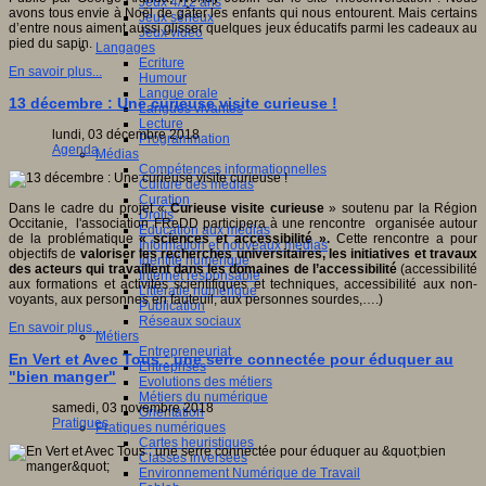
Jeux 4/12 ans
avons tous envie à Noël de gâter les enfants qui nous entourent. Mais certains
Jeux sérieux
d’entre nous aiment aussi glisser quelques jeux éducatifs parmi les cadeaux au
Jeux vidéo
pied du sapin.
Langages
Ecriture
En savoir plus...
Humour
Langue orale
13 décembre : Une curieuse visite curieuse !
Langues vivantes
Lecture
lundi, 03 décembre 2018
Programmation
Agenda
Médias
Compétences informationnelles
Culture des médias
Curation
Dans le cadre du projet «
Curieuse visite curieuse
» soutenu par la Région
Droits
Occitanie, l'association FReDD participera à une rencontre organisée autour
Education aux médias
de la problématique
« sciences et accessibilité ».
Cette rencontre a pour
Information et nouveaux médias
objectifs de
valoriser les recherches universitaires, les initiatives et travaux
Identité numérique
des acteurs qui travaillent dans les domaines de l’accessibilité
(accessibilité
Internet responsable
aux formations et activités scientifiques et techniques, accessibilité aux non-
Littératie numérique
voyants, aux personnes en fauteuil, aux personnes sourdes,….)
Publication
Réseaux sociaux
En savoir plus...
Métiers
Entrepreneuriat
En Vert et Avec Tous : une serre connectée pour éduquer au
Entreprises
"bien manger"
Evolutions des métiers
Métiers du numérique
samedi, 03 novembre 2018
Orientation
Pratiques
Pratiques numériques
Cartes heuristiques
Classes inversées
Environnement Numérique de Travail