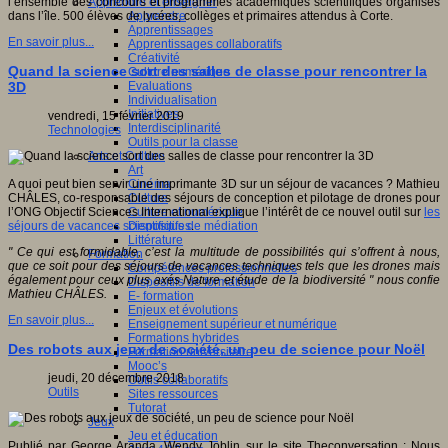
Apprendre et enseigner
l’ensemble des concours et programmes académiques scientifiques organisés
Apprendre
dans l’île. 500 élèves de lycées, collèges et primaires attendus à Corte.
Apprentissages
En savoir plus...
Apprentissages collaboratifs
Créativité
Quand la science sort des salles de classe pour rencontrer la
Culture numérique
Evaluations
3D
Individualisation
Initiatives
vendredi, 15 février 2019
Interdisciplinarité
Technologies
Outils pour la classe
Arts et Culture
Art
Cinéma
A quoi peut bien servir une imprimante 3D sur un séjour de vacances ? Mathieu
Culture
CHÂLES, co-responsable des séjours de conception et pilotage de drones pour
Culture et numérique
l’ONG Objectif Sciences International explique l’intérêt de ce nouvel outil sur
les
Dispositifs de médiation
séjours de vacances scientifiques
.
Littérature
" Ce qui est formidable, c’est la multitude de possibilités qui s’offrent à nous,
Formation
que ce soit pour des séjours de vacances techniques tels que les drones mais
Compétences professionnelles
également pour ceux plus axés Nature et étude de la biodiversité " nous confie
Dispositifs de formation
Mathieu CHÂLES.
E- formation
Enjeux et évolutions
En savoir plus...
Enseignement supérieur et numérique
Formations hybrides
Des robots aux jeux de société, un peu de science pour Noël
Formation universitaire
Mooc’s
jeudi, 20 décembre 2018
Outils collaboratifs
Outils
Sites ressources
Tutorat
Jeux
Jeu et éducation
Publié par George Aranda, Wendy Joblin sur le site Theconversation : Nous