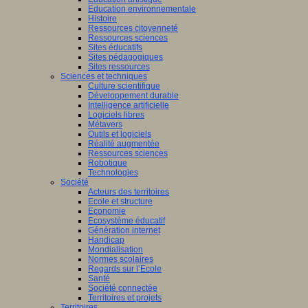
Education environnementale
Histoire
Ressources citoyenneté
Ressources sciences
Sites éducatifs
Sites pédagogiques
Sites ressources
Sciences et techniques
Culture scientifique
Développement durable
Intelligence artificielle
Logiciels libres
Métavers
Outils et logiciels
Réalité augmentée
Ressources sciences
Robotique
Technologies
Société
Acteurs des territoires
Ecole et structure
Economie
Ecosystème éducatif
Génération internet
Handicap
Mondialisation
Normes scolaires
Regards sur l’Ecole
Santé
Société connectée
Territoires et projets
Territoires