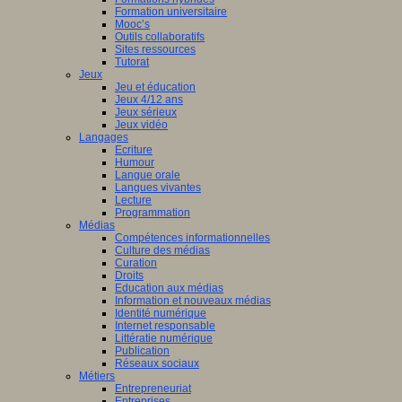
Formation universitaire
Mooc’s
Outils collaboratifs
Sites ressources
Tutorat
Jeux
Jeu et éducation
Jeux 4/12 ans
Jeux sérieux
Jeux vidéo
Langages
Ecriture
Humour
Langue orale
Langues vivantes
Lecture
Programmation
Médias
Compétences informationnelles
Culture des médias
Curation
Droits
Education aux médias
Information et nouveaux médias
Identité numérique
Internet responsable
Littératie numérique
Publication
Réseaux sociaux
Métiers
Entrepreneuriat
Entreprises