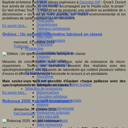
Fablab
Baptiste et Antoine sont deux élèves ingénieurs à
Grenoble INP
- Ense3. Durant
Géolocalisation
leur année de césure, ils ont monté, accompagné par le Pepite oZer, le projet "
Images
En Vert et Avec Tous ". L'objectif est de proposer une solution au problème de «
Les mondes virtuels en éducation
déconnexion » vis-à-vis de notre assiette, son impact environnemental et les
Pratiques collaboratives
problèmes de santé publique qui en découlent.
Podcasting
Smartphones
En savoir plus...
Tableaux numériques
Tablettes
Onbios : Un spectro-colorimètre fabriqué en classe
Web radio
Webdocumentaire
mercredi, 31 octobre 2018
eTwinning
Pratiques
Prospective
Ecosystème numérique
Espaces
Politique éducative
Mesures de concentration, suivi cinétique, suivi de croissance de micro-
Scénarios prospectifs
organismes… Toutes ces opérations peuvent être réalisées avec des
Temps
spectrophotomètres, des appareils de laboratoire qui coûtent plusieurs milliers
Réseaux sociaux
d’euros et dont la maintenance nécessite le recours à un prestataire.
Algorithme
Données
Mais saviez-vous qu’il est possible d’équiper chaque paillasse avec des
Réseaux sociaux et champ scolaire
spectrophotomètres fabriqués en classe ?
Sélection de ressources
Bibliographies
En savoir plus...
Education artistique
Education environnementale
Robocup 2020 : un défi historique !
Histoire
Ressources citoyenneté
dimanche, 07 octobre 2018
Ressources sciences
Fait marquant
Sites éducatifs
Sites pédagogiques
Sites ressources