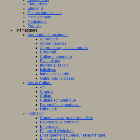
Entreprises
Etudiants
Filières industrielles
Institutionnels
Médiateurs
Parents
Thématiques
Apprendre et enseigner
Apprendre
Apprentissages
Apprentissages collaboratifs
Créativité
Culture numérique
Evaluations
Individualisation
Initiatives
Interdisciplinarité
Outils pour la classe
Arts et Culture
Art
Cinéma
Culture
Culture et numérique
Dispositifs de médiation
Littérature
Formation
Compétences professionnelles
Dispositifs de formation
E- formation
Enjeux et évolutions
Enseignement supérieur et numérique
Formations hybrides