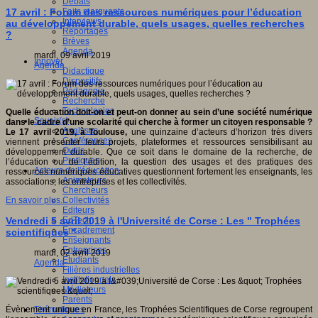
Débats
Faits marquants
17 avril : Forum des ressources numériques pour l’éducation
Interviews
au développement durable, quels usages, quelles recherches
Reportages
?
Brèves
Agenda
mardi, 09 avril 2019
Innover
Agenda
Didactique
Dispositifs
Pédagogie
Recherche
Technologies
Quelle éducation doit-on et peut-on donner au sein d’une société numérique
Savoir(s)
dans le cadre d’une scolarité qui cherche à former un citoyen responsable ?
Analyses
Le 17 avril 2019, à Toulouse,
une quinzaine d’acteurs d’horizon très divers
Conférences
viennent présenter leurs projets, plateformes et ressources sensibilisant au
Outils
développement durable. Que ce soit dans le domaine de la recherche, de
Pratiques
l’éducation ou de l’édition, la question des usages et des pratiques des
Acteurs de l'éducation
ressources numériques éducatives questionnent fortement les enseignants, les
Animateurs
associations, les entreprises et les collectivités.
Chercheurs
Collectivités
En savoir plus...
Editeurs
EdTech
Vendredi 5 avril 2019 à l'Université de Corse : Les " Trophées
Encadrement
scientifiques "
Enseignants
Entreprises
mardi, 02 avril 2019
Etudiants
Agenda
Filières industrielles
Institutionnels
Médiateurs
Parents
Thématiques
Évènement unique en France, les Trophées Scientifiques de Corse regroupent