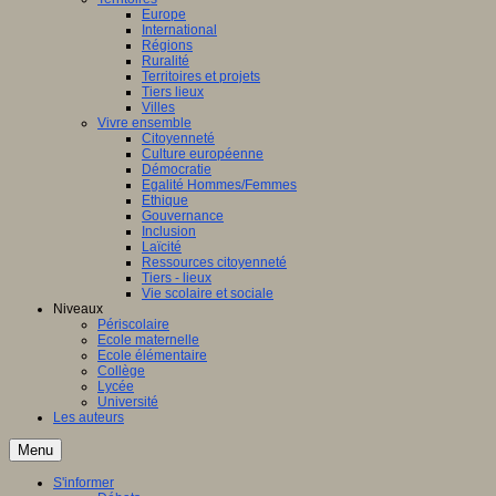
Europe
International
Régions
Ruralité
Territoires et projets
Tiers lieux
Villes
Vivre ensemble
Citoyenneté
Culture européenne
Démocratie
Egalité Hommes/Femmes
Ethique
Gouvernance
Inclusion
Laïcité
Ressources citoyenneté
Tiers - lieux
Vie scolaire et sociale
Niveaux
Périscolaire
Ecole maternelle
Ecole élémentaire
Collège
Lycée
Université
Les auteurs
Menu
S'informer