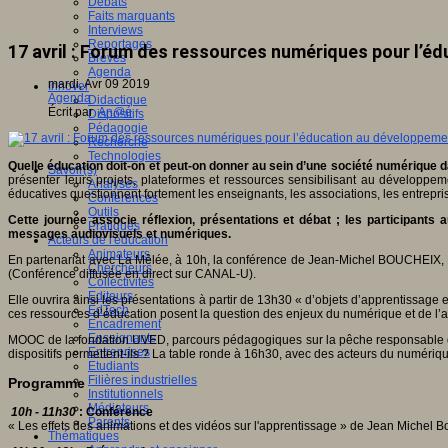
Débats
Faits marquants
Interviews
Reportages
17 avril : Forum des ressources numériques pour l’e
Brèves
Agenda
mardi, Avr 09 2019
Innover
Agenda
Didactique
Écrit par
An@é
Dispositifs
Pédagogie
Recherche
Technologies
Quelle éducation doit-on et peut-on donner au sein d’une société numérique 
Savoir(s)
présenter leurs projets, plateformes et ressources sensibilisant au développ
Analyses
éducatives questionnent fortement les enseignants, les associations, les entreprises
Conférences
Outils
Cette journée associe réflexion, présentations et débat ; les participant
Pratiques
messages audiovisuels et numériques.
Acteurs de l'éducation
Animateurs
En partenariat avec La Mêlée, à 10h, la conférence de Jean-Michel BOUCHEIX, 
Chercheurs
(Conférence diffusée en direct sur CANAL-U).
Collectivités
Editeurs
Elle ouvrira ainsi les présentations à partir de 13h30 « d’objets d’apprentissage
EdTech
ces ressources d’éducation posent la question des enjeux du numérique et de l’au
Encadrement
Enseignants
MOOC de la fondation UVED, parcours pédagogiques sur la pêche responsable de 
Entreprises
dispositifs permettent-ils ? La table ronde à 16h30, avec des acteurs du numéri
Etudiants
Filières industrielles
Programme
Institutionnels
Médiateurs
10h - 11h30
: Conférence
Parents
« Les effets des animations et des vidéos sur l'apprentissage » de Jean Miche
Thématiques