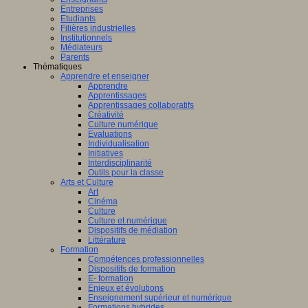
Entreprises
Etudiants
Filières industrielles
Institutionnels
Médiateurs
Parents
Thématiques
Apprendre et enseigner
Apprendre
Apprentissages
Apprentissages collaboratifs
Créativité
Culture numérique
Evaluations
Individualisation
Initiatives
Interdisciplinarité
Outils pour la classe
Arts et Culture
Art
Cinéma
Culture
Culture et numérique
Dispositifs de médiation
Littérature
Formation
Compétences professionnelles
Dispositifs de formation
E- formation
Enjeux et évolutions
Enseignement supérieur et numérique
Formations hybrides