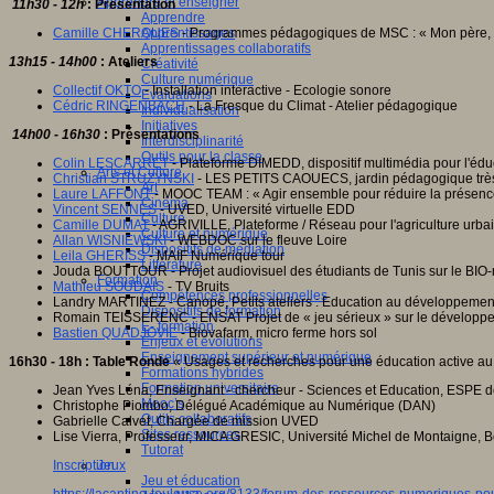
Apprendre et enseigner
11h30 - 12h
: Présentation
Apprendre
Camille CHERQUES
- Programmes pédagogiques de MSC : « Mon père, c
Apprentissages
Apprentissages collaboratifs
13h15 - 14h00
: Ateliers
Créativité
Culture numérique
Collectif OKTO
- Installation interactive - Ecologie sonore
Evaluations
Cédric RINGENBACH
- La Fresque du Climat - Atelier pédagogique
Individualisation
Initiatives
14h00 - 16h30
: Présentations
Interdisciplinarité
Outils pour la classe
Colin LESCARRET
- Plateforme DIMEDD, dispositif multimédia pour l'é
Arts et Culture
Christian STRUZYNSKI
- LES PETITS CAOUECS, jardin pédagogique très
Art
Laure LAFFONT
- MOOC TEAM : « Agir ensemble pour réduire la présence
Cinéma
Vincent SENNES
- UVED, Université virtuelle EDD
Culture
Camille DUMAT
- AGRIVILLE, Plateforme / Réseau pour l'agriculture urba
Culture et numérique
Allan WISNIEWSKI
- WEBDOC sur le fleuve Loire
Dispositifs de médiation
Leila GHERISS
- MAIF Numérique tour
Littérature
Jouda BOUTTOUR - Projet audiovisuel des étudiants de Tunis sur le BIO
Formation
Mathieu SOUDAIS
- TV Bruits
Compétences professionnelles
Landry MARTINEZ - Canopé, Petits ateliers : Education au développement d
Dispositifs de formation
Romain TEISSERENC - ENSAT Projet de « jeu sérieux » sur le développ
E- formation
Bastien QUADJOVIE
- Biovafarm, micro ferme hors sol
Enjeux et évolutions
Enseignement supérieur et numérique
16h30 - 18h : Table Ronde
« Usages et recherches pour une éducation active au
Formations hybrides
Formation universitaire
Jean Yves Léna, Enseignant - chercheur - Sciences et Education, ESPE 
Mooc’s
Christophe Piombo, Délégué Académique au Numérique (DAN)
Outils collaboratifs
Gabrielle Calvet, Chargée de mission UVED
Sites ressources
Lise Vierra, Professeur, MICA GRESIC, Université Michel de Montaigne, B
Tutorat
Inscription
Jeux
Jeu et éducation
https://lacantine-toulouse.org/8133/forum-des-ressources-numeriques-p