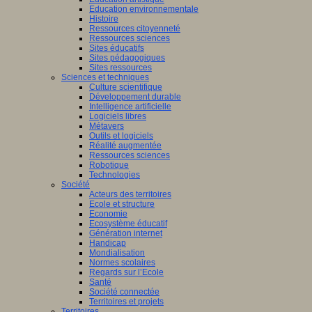
Education environnementale
Histoire
Ressources citoyenneté
Ressources sciences
Sites éducatifs
Sites pédagogiques
Sites ressources
Sciences et techniques
Culture scientifique
Développement durable
Intelligence artificielle
Logiciels libres
Métavers
Outils et logiciels
Réalité augmentée
Ressources sciences
Robotique
Technologies
Société
Acteurs des territoires
Ecole et structure
Economie
Ecosystème éducatif
Génération internet
Handicap
Mondialisation
Normes scolaires
Regards sur l’Ecole
Santé
Société connectée
Territoires et projets
Territoires