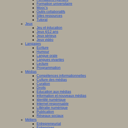
Formation universitaire
Mooc’s
Outils collaboratifs
Sites ressources
Tutorat
Jeux
Jeu et éducation
Jeux 4/12 ans
Jeux sérieux
Jeux vidéo
Langages
Ecriture
Humour
Langue orale
Langues vivantes
Lecture
Programmation
Médias
Compétences informationnelles
Culture des médias
Curation
Droits
Education aux médias
Information et nouveaux médias
Identité numérique
Internet responsable
Littératie numérique
Publication
Réseaux sociaux
Métiers
Entrepreneuriat
Entreprises