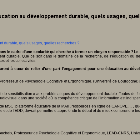
́ducation au développement durable, quels usages, que
dans le cadre d’une scolarité qui cherche à former un citoyen responsable ? Le
ement durable. Que ce soit dans le domaine de la recherche, de l’éducation ou de
 et les collectivités.
s auront à cœur de relier d’une part l’engagement pour une éducation au dév
Professeur de Psychologie Cognitive et Ergonomique, (Université de Bourgogne) perm
 et de sensibilisation » aux problématiques du développement durable. Toutes de fo
diovisuel dans une société où la compétence critique de l’information est indispe
MSC, plateforme éducative de la MAIF, ressources en ligne de CANOPE, ... , quels
que et de l’EDD, devrait permettre d’approfondir le débat et de mieux comprendre l
l Boucheix, Professeur de Psychologie Cognitive et Ergonomique, LEAD-CNRS, Univ