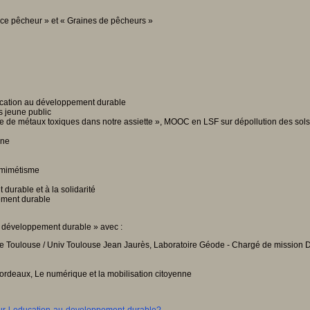
e pêcheur » et « Graines de pêcheurs »
ducation au développement durable
 jeune public
 de métaux toxiques dans notre assiette », MOOC en LSF sur dépollution des sols
ine
-mimétisme
urable et à la solidarité
ement durable
 développement durable » avec :
de Toulouse / Univ Toulouse Jean Jaurès, Laboratoire Géode - Chargé de mission
ordeaux, Le numérique et la mobilisation citoyenne
our-l-education-au-developpement-durable?