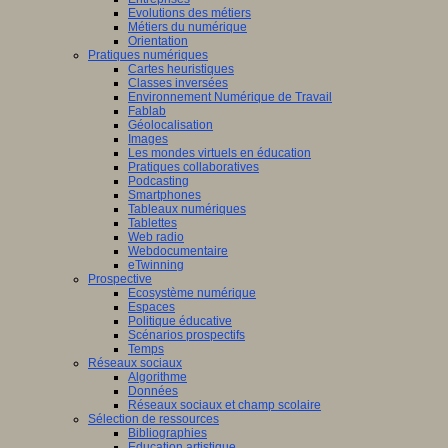
Evolutions des métiers
Métiers du numérique
Orientation
Pratiques numériques
Cartes heuristiques
Classes inversées
Environnement Numérique de Travail
Fablab
Géolocalisation
Images
Les mondes virtuels en éducation
Pratiques collaboratives
Podcasting
Smartphones
Tableaux numériques
Tablettes
Web radio
Webdocumentaire
eTwinning
Prospective
Ecosystème numérique
Espaces
Politique éducative
Scénarios prospectifs
Temps
Réseaux sociaux
Algorithme
Données
Réseaux sociaux et champ scolaire
Sélection de ressources
Bibliographies
Education artistique