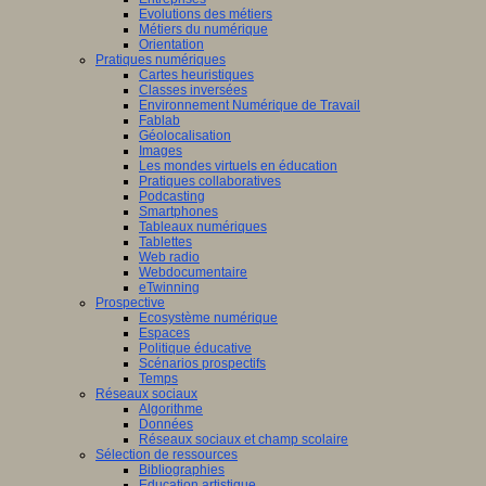
Evolutions des métiers
Métiers du numérique
Orientation
Pratiques numériques
Cartes heuristiques
Classes inversées
Environnement Numérique de Travail
Fablab
Géolocalisation
Images
Les mondes virtuels en éducation
Pratiques collaboratives
Podcasting
Smartphones
Tableaux numériques
Tablettes
Web radio
Webdocumentaire
eTwinning
Prospective
Ecosystème numérique
Espaces
Politique éducative
Scénarios prospectifs
Temps
Réseaux sociaux
Algorithme
Données
Réseaux sociaux et champ scolaire
Sélection de ressources
Bibliographies
Education artistique