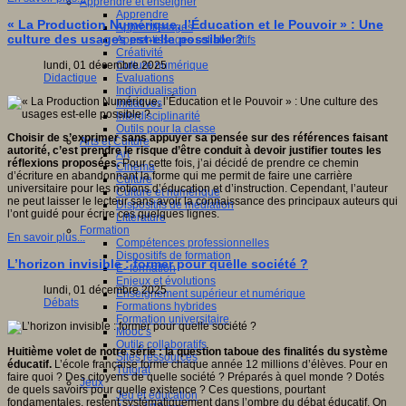
Apprendre et enseigner
Apprendre
« La Production Numérique, l’Éducation et le Pouvoir » : Une
Apprentissages
culture des usages est-elle possible ?
Apprentissages collaboratifs
Créativité
Culture numérique
lundi, 01 décembre 2025
Evaluations
Didactique
Individualisation
Initiatives
Interdisciplinarité
Outils pour la classe
Choisir de s’exprimer sans appuyer sa pensée sur des références faisant
Arts et Culture
autorité, c’est prendre le risque d’être conduit à devoir justifier toutes les
Art
réflexions proposées.
Pour cette fois, j’ai décidé de prendre ce chemin
Cinéma
d’écriture en abandonnant la forme qui me permit de faire une carrière
Culture
universitaire pour les notions d’éducation et d’instruction. Cependant, l’auteur
Culture et numérique
ne peut laisser le lecteur sans avoir la connaissance des principaux auteurs qui
Dispositifs de médiation
l’ont guidé pour écrire ces quelques lignes.
Littérature
Formation
En savoir plus...
Compétences professionnelles
Dispositifs de formation
L’horizon invisible : former pour quelle société ?
E- formation
Enjeux et évolutions
lundi, 01 décembre 2025
Enseignement supérieur et numérique
Débats
Formations hybrides
Formation universitaire
Mooc’s
Outils collaboratifs
Huitième volet de notre série : la question taboue des finalités du système
Sites ressources
éducatif.
L’école française forme chaque année 12 millions d’élèves. Pour en
Tutorat
faire quoi ? Des citoyens de quelle société ? Préparés à quel monde ? Dotés
Jeux
de quels savoirs pour quelle existence ? Ces questions, pourtant
Jeu et éducation
fondamentales, restent systématiquement dans l’ombre du débat éducatif. On