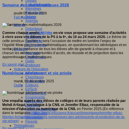
Débats
Faits marquants
Semaine des mathématiques 2026
Interviews
Reportages
jeudi, 05 février 2026
Brèves
Fait marquant
Agenda
Innover
Didactique
Dispositifs
Comme chaque année,
M@ths
en-vie vous propose une semaine d’activités
Pédagogie
à vivre avec vos élèves de la PS à la 6ᵉ, du 16 au 24 mars 2026.
Le thème de
Recherche
cette année, « Égalités », sera l’occasion de mettre en lumière l’enjeu de
Technologies
l’égalité filles-garçons en mathématiques, en questionnant les stéréotypes et en
Savoir(s)
renforçant la confiance de tous les élèves afin de garantir à chacune et à
Analyses
chacun les mêmes opportunités d’accès, de réussite et de projection dans les
Conférences
apprentissages mathématiques.
Outils
En savoir plus...
Pratiques
Acteurs de l'éducation
Numérique adolescent et vie privée
Animateurs
Chercheurs
Collectivités
mardi, 09 décembre 2025
Editeurs
Outils
EdTech
Encadrement
Enseignants
Une enquête auprès des élèves de collèges et de leurs parents réalisée par
Entreprises
Mehdi Arfaoui, sociologue à la CNIL et Jennifer Elbaz, responsable de la
Etudiants
mission d’éducation au numérique de la CNIL
en Février 2025.(En référence
Filières industrielles
dans le webinaire :
https://www.educavox.fr/accueil/reportages/jennifer-elbaz-
Institutionnels
libertes-formations-pratiques-numeriques-des-adolescents-et-protection-de-la-
Médiateurs
vie-privee)
Parents
Thématiques
En savoir plus...