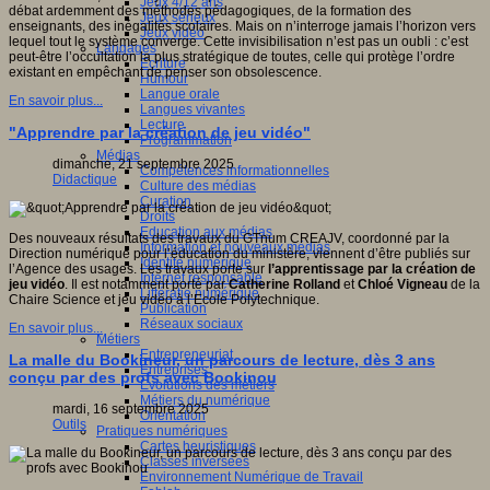
Jeux 4/12 ans
débat ardemment des méthodes pédagogiques, de la formation des
Jeux sérieux
enseignants, des inégalités scolaires. Mais on n’interroge jamais l’horizon vers
Jeux vidéo
lequel tout le système converge. Cette invisibilisation n’est pas un oubli : c’est
Langages
peut-être l’occultation la plus stratégique de toutes, celle qui protège l’ordre
Ecriture
existant en empêchant de penser son obsolescence.
Humour
Langue orale
En savoir plus...
Langues vivantes
Lecture
"Apprendre par la création de jeu vidéo"
Programmation
Médias
dimanche, 21 septembre 2025
Compétences informationnelles
Didactique
Culture des médias
Curation
Droits
Education aux médias
Des nouveaux résultats des travaux du GTnum CREAJV, coordonné par la
Information et nouveaux médias
Direction numérique pour l’éducation du ministère, viennent d’être publiés sur
Identité numérique
l’Agence des usages. Les travaux porte sur
l’apprentissage par la création de
Internet responsable
jeu vidéo
. Il est notamment porté par
Catherine Rolland
et
Chloé Vigneau
de la
Littératie numérique
Chaire Science et jeu vidéo à l’Ecole Polytechnique.
Publication
Réseaux sociaux
En savoir plus...
Métiers
Entrepreneuriat
La malle du Bookineur, un parcours de lecture, dès 3 ans
Entreprises
conçu par des profs avec Bookinou
Evolutions des métiers
Métiers du numérique
mardi, 16 septembre 2025
Orientation
Outils
Pratiques numériques
Cartes heuristiques
Classes inversées
Environnement Numérique de Travail