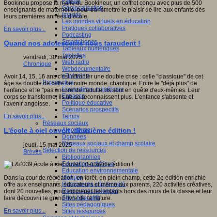
Fablab
Bookinou propose la malle du Bookineur, un coffret conçu avec plus de 500
Géolocalisation
enseignants de maternelle, pour transmettre le plaisir de lire aux enfants dès
Images
leurs premières années d’école.
Les mondes virtuels en éducation
Pratiques collaboratives
En savoir plus...
Podcasting
Smartphones
Quand nos adolescents nous taraudent !
Tableaux numériques
Tablettes
vendredi, 30 mai 2025
Web radio
Chronique
Webdocumentaire
eTwinning
Avoir 14, 15, 16 ans c'est affronter une double crise : celle "classique" de cet
Prospective
âge se double de celle de notre monde, chaotique. Entre le "déjà plus" de
Ecosystème numérique
l'enfance et le "pas encore"de l'adulte, ils sont en quête d'eux-mêmes. Leur
Espaces
corps se transforme, ils ne se reconnaissent plus. L'enfance s'absente et
Politique éducative
l'avenir angoisse.
Scénarios prospectifs
Temps
En savoir plus...
Réseaux sociaux
Algorithme
L'école à ciel ouvert, deuxième édition !
Données
Réseaux sociaux et champ scolaire
jeudi, 15 mai 2025
Sélection de ressources
Brèves
Bibliographies
Education artistique
Education environnementale
Histoire
Dans la cour de récréation, en forêt, en plein champ, cette 2e édition enrichie
Ressources citoyenneté
offre aux enseignants, éducateurs et même aux parents, 220 activités créatives,
Ressources sciences
dont 20 nouvelles, pour emmener les enfants hors des murs de la classe et leur
Sites éducatifs
faire découvrir le grand livre de la nature.
Sites pédagogiques
En savoir plus...
Sites ressources