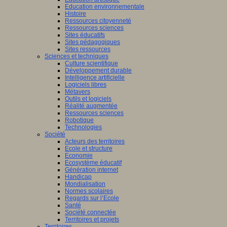
Education environnementale
Histoire
Ressources citoyenneté
Ressources sciences
Sites éducatifs
Sites pédagogiques
Sites ressources
Sciences et techniques
Culture scientifique
Développement durable
Intelligence artificielle
Logiciels libres
Métavers
Outils et logiciels
Réalité augmentée
Ressources sciences
Robotique
Technologies
Société
Acteurs des territoires
Ecole et structure
Economie
Ecosystème éducatif
Génération internet
Handicap
Mondialisation
Normes scolaires
Regards sur l’Ecole
Santé
Société connectée
Territoires et projets
Territoires