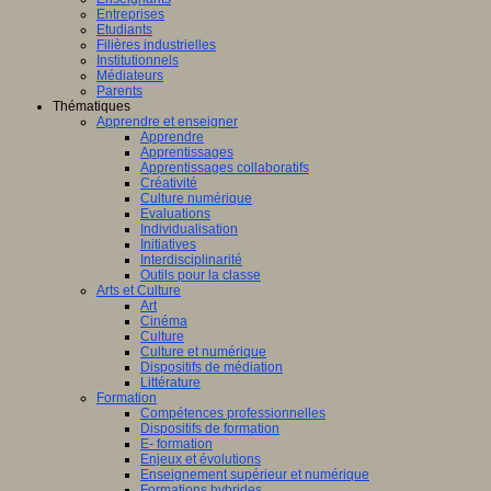
Entreprises
Etudiants
Filières industrielles
Institutionnels
Médiateurs
Parents
Thématiques
Apprendre et enseigner
Apprendre
Apprentissages
Apprentissages collaboratifs
Créativité
Culture numérique
Evaluations
Individualisation
Initiatives
Interdisciplinarité
Outils pour la classe
Arts et Culture
Art
Cinéma
Culture
Culture et numérique
Dispositifs de médiation
Littérature
Formation
Compétences professionnelles
Dispositifs de formation
E- formation
Enjeux et évolutions
Enseignement supérieur et numérique
Formations hybrides