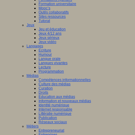
Formation universitaire
Mooc’s
Outils collaboratifs
Sites ressources
Tutorat
Jeux
Jeu et éducation
Jeux 4/12 ans
Jeux sérieux
Jeux vidéo
Langages
Ecriture
Humour
Langue orale
Langues vivantes
Lecture
Programmation
Médias
Compétences informationnelles
Culture des médias
Curation
Droits
Education aux médias
Information et nouveaux médias
Identité numérique
Internet responsable
Littératie numérique
Publication
Réseaux sociaux
Métiers
Entrepreneuriat
Entreprises