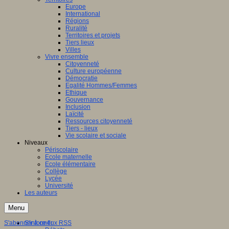
Europe
International
Régions
Ruralité
Territoires et projets
Tiers lieux
Villes
Vivre ensemble
Citoyenneté
Culture européenne
Démocratie
Egalité Hommes/Femmes
Ethique
Gouvernance
Inclusion
Laïcité
Ressources citoyenneté
Tiers - lieux
Vie scolaire et sociale
Niveaux
Périscolaire
Ecole maternelle
Ecole élémentaire
Collège
Lycée
Université
Les auteurs
Menu
S'abonner à ce flux RSS
S'informer