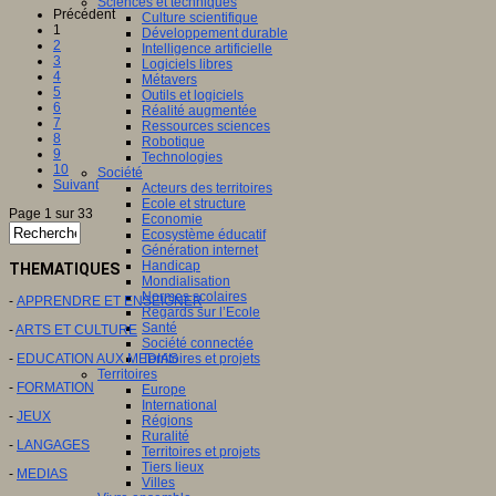
Sciences et techniques
Précédent
Culture scientifique
1
Développement durable
2
Intelligence artificielle
3
Logiciels libres
4
Métavers
5
Outils et logiciels
6
Réalité augmentée
7
Ressources sciences
8
Robotique
9
Technologies
10
Société
Suivant
Acteurs des territoires
Ecole et structure
Page 1 sur 33
Economie
Ecosystème éducatif
Génération internet
Handicap
THEMATIQUES
Mondialisation
Normes scolaires
-
APPRENDRE ET ENSEIGNER
Regards sur l’Ecole
Santé
-
ARTS ET CULTURE
Société connectée
-
EDUCATION AUX MEDIAS
Territoires et projets
Territoires
-
FORMATION
Europe
International
-
JEUX
Régions
Ruralité
-
LANGAGES
Territoires et projets
Tiers lieux
-
MEDIAS
Villes