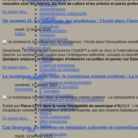
Apprendre et enseigner
rencontre avec les œuvres, les lieux de culture et les artistes et autres profe
Apprendre
Apprentissages
En savoir plus...
Apprentissages collaboratifs
Créativité
Un sommet AI, les influences, les prudences : l’école dans l’é
Culture numérique
Evaluations
mardi, 11 février 2025
Individualisation
Editos
Initiatives
Interdisciplinarité
Outils pour la classe
Arts et Culture
DeepSeek, l’IA chinoise qui concurrence ChatGPT a créé un choc à l’international
Art
OpenAI. Le sommet pour l’action pour l’intelligence artificielle, constats et objecti
Cinéma
Quelques analyses et témoignages d’initiatives recueillies en janvier sur Edu
Culture
Culture et numérique
En savoir plus...
Dispositifs de médiation
Littérature
Le numérique comme objet, le numérique comme système : La mani
Formation
Compétences professionnelles
vendredi, 31 janvier 2025
Dispositifs de formation
Recherche
E- formation
Enjeux et évolutions
Enseignement supérieur et numérique
Formations hybrides
Publié par
Pierre LÉVY dans la revue
Intelligibilité du numérique n°6
|2024 :
L'o
Formation universitaire
d'expliquer comment l'intelligence artificielle exploite, par des moyens statistiq
Mooc’s
Outils collaboratifs
En savoir plus...
Sites ressources
Tutorat
Cap Sciences, un pionnier en médiation culturelle et scientifiqu
Jeux
Jeu et éducation
mardi, 14 janvier 2025