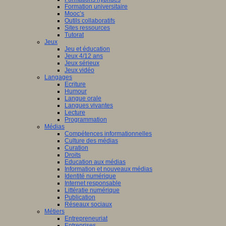
Formation universitaire
Mooc’s
Outils collaboratifs
Sites ressources
Tutorat
Jeux
Jeu et éducation
Jeux 4/12 ans
Jeux sérieux
Jeux vidéo
Langages
Ecriture
Humour
Langue orale
Langues vivantes
Lecture
Programmation
Médias
Compétences informationnelles
Culture des médias
Curation
Droits
Education aux médias
Information et nouveaux médias
Identité numérique
Internet responsable
Littératie numérique
Publication
Réseaux sociaux
Métiers
Entrepreneuriat
Entreprises