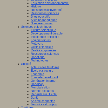
Education environnementale
Histoire
Ressources citoyenneté
Ressources sciences
Sites éducatifs
Sites pédagogiques
Sites ressources
Sciences et techniques
Culture scientifique
Développement durable
Intelligence artificielle
Logiciels libres
Métavers
Outils et logiciels
Réalité augmentée
Ressources sciences
Robotique
Technologies
Société
Acteurs des territoires
Ecole et structure
Economie
Ecosystème éducatif
Génération internet
Handicap
Mondialisation
Normes scolaires
Regards sur l’Ecole
Santé
Société connectée
Territoires et projets
Territoires