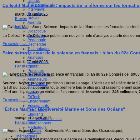
Débats
Faits marquants
Collectif Maths&Science : impacts de la réforme sur les formatio
Interviews
Reportages
mardi, 03 juin 2025
Brèves
Brèves
Agenda
Innover
Didactique
Dispositifs
Le Collectif Maths&Science publie une nouvelle note d'analyse à partir des donn
Pédagogie
En savoir plus...
Recherche
Technologies
Faire battre le cœur de la science en français : bilan du 92e Con
Savoir(s)
Analyses
Conférences
mardi, 27 mai 2025
Outils
Fait marquant
Pratiques
Acteurs de l'éducation
Animateurs
Source : Acfas
, proposé par Ninon Louise Lepage : L’Acfas est très fière de la
Chercheurs
(ÉTS) qui accueillait pour la toute première fois le plus grand rassemblement scien
Collectivités
offert une fois de plus un véritable foisonnement de savoirs avec
246 colloques
,
Editeurs
EdTech
En savoir plus...
Encadrement
Enseignants
"Échos Marins : Biodiversité Marine et Sons des Océans"
Entreprises
Etudiants
samedi, 19 avril 2025
Filières industrielles
Fait marquant
Institutionnels
Médiateurs
Parents
Thématiques
Ce projet s’inscrit tout d’abord dans le cadre de la réalisation des Parcours EAC 