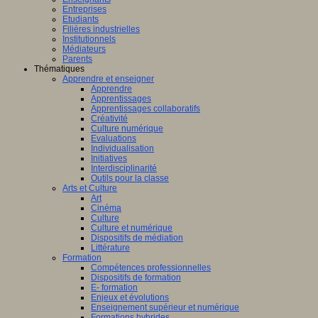
Entreprises
Etudiants
Filières industrielles
Institutionnels
Médiateurs
Parents
Thématiques
Apprendre et enseigner
Apprendre
Apprentissages
Apprentissages collaboratifs
Créativité
Culture numérique
Evaluations
Individualisation
Initiatives
Interdisciplinarité
Outils pour la classe
Arts et Culture
Art
Cinéma
Culture
Culture et numérique
Dispositifs de médiation
Littérature
Formation
Compétences professionnelles
Dispositifs de formation
E- formation
Enjeux et évolutions
Enseignement supérieur et numérique
Formations hybrides