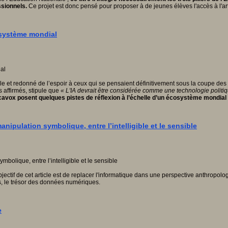
ssionnels.
Ce projet est donc pensé pour proposer à de jeunes élèves l'accès à l'art 
cosystème mondial
e et redonné de l’espoir à ceux qui se pensaient définitivement sous la coupe des 
fs affirmés, stipule que
« L'IA devrait être considérée comme une technologie politi
cavox posent quelques pistes de réflexion à l’échelle d’un écosystème mondial e
pulation symbolique, entre l’intelligible et le sensible
bjectif de cet article est de replacer l'informatique dans une perspective anthropolog
ues, le trésor des données numériques.
e