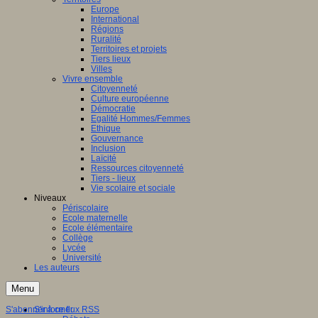
Europe
International
Régions
Ruralité
Territoires et projets
Tiers lieux
Villes
Vivre ensemble
Citoyenneté
Culture européenne
Démocratie
Egalité Hommes/Femmes
Ethique
Gouvernance
Inclusion
Laïcité
Ressources citoyenneté
Tiers - lieux
Vie scolaire et sociale
Niveaux
Périscolaire
Ecole maternelle
Ecole élémentaire
Collège
Lycée
Université
Les auteurs
Menu
S'abonner à ce flux RSS
S'informer