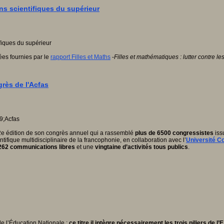
ns scientifiques du supérieur
ées fournies par le
rapport Filles et Maths
-
Filles et mathématiques : lutter contre l
grès de l'Acfas
 92e édition de son congrès annuel qui a rassemblé
plus de 6500 congressistes
iss
tifique multidisciplinaire de la francophonie, en collaboration avec l’
Université C
262 communications libres
et une
vingtaine d’activités tous publics
.
de l’Éducation Nationale ;
ce titre il intègre nécessairement les trois piliers de l’