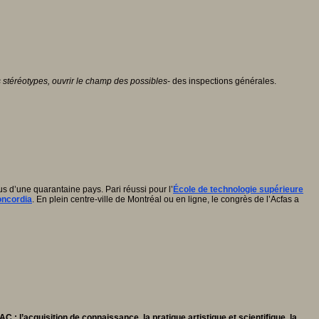
es stéréotypes, ouvrir le champ des possibles
- des inspections générales.
us d’une quarantaine pays. Pari réussi pour l’
École de technologie supérieure
oncordia
. En plein centre-ville de Montréal ou en ligne, le congrès de l’Acfas a
EAC : l’acquisition de connaissance, la pratique artistique et scientifique, la