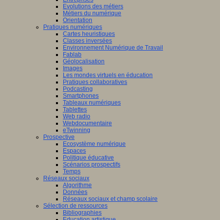
Evolutions des métiers
Métiers du numérique
Orientation
Pratiques numériques
Cartes heuristiques
Classes inversées
Environnement Numérique de Travail
Fablab
Géolocalisation
Images
Les mondes virtuels en éducation
Pratiques collaboratives
Podcasting
Smartphones
Tableaux numériques
Tablettes
Web radio
Webdocumentaire
eTwinning
Prospective
Ecosystème numérique
Espaces
Politique éducative
Scénarios prospectifs
Temps
Réseaux sociaux
Algorithme
Données
Réseaux sociaux et champ scolaire
Sélection de ressources
Bibliographies
Education artistique