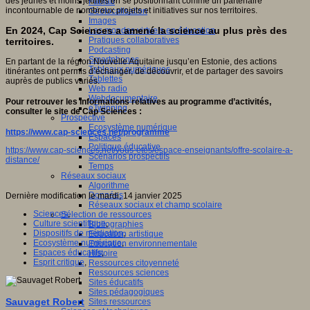
des jeunes et moins jeunes en se positionnant comme un partenaire
Fablab
incontournable de nombreux projets et initiatives sur nos territoires.
Géolocalisation
Images
En 2024, Cap Sciences a amené la science au plus près des
Les mondes virtuels en éducation
Pratiques collaboratives
territoires.
Podcasting
Smartphones
En partant de la région Nouvelle Aquitaine jusqu’en Estonie, des actions
Tableaux numériques
itinérantes ont permis d’échanger, de découvrir, et de partager des savoirs
Tablettes
auprès de publics variés.
Web radio
Webdocumentaire
Pour retrouver les informations relatives au programme d’activités,
eTwinning
consulter le site de Cap Sciences :
Prospective
Ecosystème numérique
https://www.cap-sciences.net/programme
Espaces
Politique éducative
https://www.cap-sciences.net/vous-etes/espace-enseignants/offre-scolaire-a-
Scénarios prospectifs
distance/
Temps
Réseaux sociaux
Algorithme
Données
Dernière modification le mardi, 14 janvier 2025
Réseaux sociaux et champ scolaire
Sciences
,
Sélection de ressources
Culture scientifique
,
Bibliographies
Dispositifs de médiation
,
Education artistique
Ecosystème numérique
,
Education environnementale
Espaces éducatifs
,
Histoire
Esprit critique
,
Ressources citoyenneté
Ressources sciences
Sites éducatifs
Sites pédagogiques
Sauvaget Robert
Sites ressources