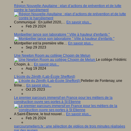
Région Nouvelle-Aquitaine : plan d’actions de prévention et de lutte
contre le harcèlement
Communiqué : En juillet 2020,…
En savoir plus...
Feb 29 2024
Montpellier lance son laboratoire " Ville à hauteur d'enfants "
Montpellier est la première ville…
En savoir plus...
Sep 29 2023
Une Newton Room au collège Chopin de Melun
Le collège Frédéric
Chopin, à…
En savoir plus...
Aug 19 2024
L’école du Zénith (Lab-École Shefford)
Pelletier de Fontenay, une
firme…
En savoir plus...
Oct 25 2023
Le premier parcours immersif en France pour les métiers de la
construction ouvre ses portes à St Etienne
A Saint-Étienne, le tout nouvel…
En savoir plus...
Feb 26 2024
parcoursmetiers.tv : une sélection de vidéos de trois minutes réalisées
par des jeunes