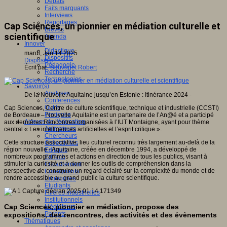
Débats
Faits marquants
Interviews
Reportages
Cap Sciences, un pionnier en médiation culturelle et
Brèves
scientifique
Agenda
Innover
Didactique
mardi, Jan 14 2025
Dispositifs
Dispositifs
Pédagogie
Écrit par
Sauvaget Robert
Recherche
Technologies
Savoir(s)
Analyses
De la Nouvelle Aquitaine jusqu’en Estonie : Itinérance 2024 -
Conférences
Outils
Cap Sciences, Centre de culture scientifique, technique et industrielle (CCSTI)
Pratiques
de Bordeaux – Nouvelle Aquitaine est un partenaire de l’An@é et a participé
Acteurs de l'éducation
aux dernières Rencontres organisées à l’IUT Montaigne, ayant pour thème
Animateurs
central « Les intelligences artificielles et l’esprit critique ».
Chercheurs
Cette structure associative, lieu culturel reconnu très largement au-delà de la
Collectivités
région nouvelle - Aquitaine, créée en décembre 1994, a développé de
Editeurs
nombreux programmes et actions en direction de tous les publics, visant à
EdTech
stimuler la curiosité et à donner les outils de compréhension dans la
Encadrement
perspective de construire un regard éclairé sur la complexité du monde et de
Enseignants
rendre accessible au grand public la culture scientifique.
Entreprises
Etudiants
Filières industrielles
Institutionnels
Cap Sciences, pionnier en médiation, propose des
Médiateurs
Parents
expositions, des rencontres, des activités et des évènements
Thématiques