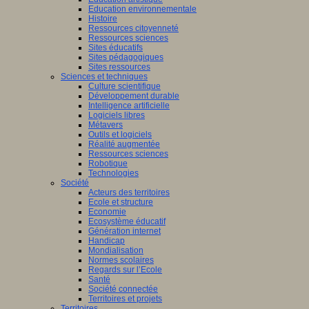
Education environnementale
Histoire
Ressources citoyenneté
Ressources sciences
Sites éducatifs
Sites pédagogiques
Sites ressources
Sciences et techniques
Culture scientifique
Développement durable
Intelligence artificielle
Logiciels libres
Métavers
Outils et logiciels
Réalité augmentée
Ressources sciences
Robotique
Technologies
Société
Acteurs des territoires
Ecole et structure
Economie
Ecosystème éducatif
Génération internet
Handicap
Mondialisation
Normes scolaires
Regards sur l’Ecole
Santé
Société connectée
Territoires et projets
Territoires