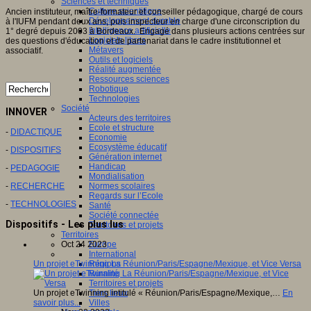
Sciences et techniques
Culture scientifique
Ancien instituteur, maître-formateur et conseiller pédagogique, chargé de cours
Développement durable
à l'IUFM pendant deux ans, puis inspecteur en charge d'une circonscription du
Intelligence artificielle
1° degré depuis 2003 à Bordeaux. Engagé dans plusieurs actions centrées sur
Logiciels libres
des questions d'éducation et de partenariat dans le cadre institutionnel et
Métavers
associatif.
Outils et logiciels
Réalité augmentée
Ressources sciences
Robotique
Technologies
Société
INNOVER
Acteurs des territoires
Ecole et structure
-
DIDACTIQUE
Economie
Ecosystème éducatif
-
DISPOSITIFS
Génération internet
Handicap
-
PEDAGOGIE
Mondialisation
Normes scolaires
-
RECHERCHE
Regards sur l’Ecole
-
TECHNOLOGIES
Santé
Société connectée
Dispositifs - Les plus lus
Territoires et projets
Territoires
Europe
Oct 24 2023
International
Régions
Un projet eTwinning La Réunion/Paris/Espagne/Mexique, et Vice Versa
Ruralité
Territoires et projets
Tiers lieux
Un projet eTwinning intitulé « Réunion/Paris/Espagne/Mexique,…
En
Villes
savoir plus...