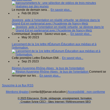
Le monde de demain sera…
En savoir plus...
Feb 08 2024
Jexplore, aide à l'orientation en réalité virtuelle, se déploie dans le
Grand-Est en partenariat avec l'Académie de Nancy-Metz
Communiqué Jexplore : Savez-vous que,…
En savoir plus...
May 30 2023
Lancement de la 1re lettre #Édunum Éducation aux médias et à
l'information.
Cette première Lettre ÉduNum EMI…
En savoir plus...
Sep 25 2023
Région Auvergne-Rhône-Alpes : le bus de l'orientation
Comment se
renseigner sur les…
En savoir plus...
Souscrire à ce flux RSS
Mentions légales
| contact[@]anae.education |
Accessibilité : non conforme
© 2023 Educavox, Ecole, pédagogie, enseignement, formation
Creation Sylvie CECI - Sites Internet / Référencement SEO