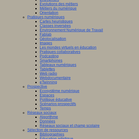
Evolutions des métiers
Métiers du numérique
Orientation
Pratiques numériques
Cartes heuristiques
Classes inversées
Environnement Numérique de Travail
Fablab
Géolocalisation
Images
Les mondes virtuels en éducation
Pratiques collaboratives
Podcasting
Smartphones
Tableaux numériques
Tablettes
Web radio
Webdocumentaire
eTwinning
Prospective
Ecosystème numérique
Espaces
Politique éducative
Scénarios prospectifs
Temps
Réseaux sociaux
Algorithme
Données
Réseaux sociaux et champ scolaire
Sélection de ressources
Bibliographies
Education artistique