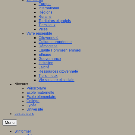
Europe
International
Régions
Ruralité
Territoires et projets
Tiers lieux
Villes
Vivre ensemble
Citoyenneté
Culture européenne
Démocratie
Egalité Hommes/Femmes
Ethique
Gouvernance
Inclusion
Laïcité
Ressources citoyenneté
Tiers - lieux
Vie scolaire et sociale
Niveaux
Périscolaire
Ecole maternelle
Ecole élémentaire
Collège
Lycée
Université
Les auteurs
Menu
S'informer