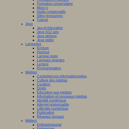
Formation universitaire
Mooc’s
Outils collaboratifs
Sites ressources
Tutorat
Jeux
Jeu et éducation
Jeux 4/12 ans
Jeux sérieux
Jeux vidéo
Langages
Ecriture
Humour
Langue orale
Langues vivantes
Lecture
Programmation
Médias
Compétences informationnelles
Culture des médias
Curation
Droits
Education aux médias
Information et nouveaux médias
Identité numérique
Internet responsable
Littératie numérique
Publication
Réseaux sociaux
Métiers
Entrepreneuriat
Entreprises