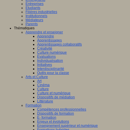
Entreprises
Etudiants
Filières industrielles
Institutionnels
Médiateurs
Parents
Thématiques
Apprendre et enseigner
Apprendre
Apprentissages
Apprentissages collaboratifs
Créativité
Culture numérique
Evaluations
Individualisation
Initiatives
Interdisciplinarité
Outils pour la classe
Arts et Culture
Art
Cinéma
Culture
Culture et numérique
Dispositifs de médiation
Littérature
Formation
Compétences professionnelles
Dispositifs de formation
E- formation
Enjeux et évolutions
Enseignement supérieur et numérique
Formations hybrides