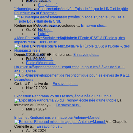
Vivre ensemble
Nov 22 2023
Citoyenneté
Culture européenne
" Numérique adolescent et vie privée Épisode 1", par le LINC et le pôle
Démocratie
EducNum de la CNIL
Egalité Hommes/Femmes
Ethique
Gouvernance
Rédigé par Mehdi Arfaoui (sociologue)…
En savoir plus...
Inclusion
Oct 06 2023
Laïcité
Ressources citoyenneté
« Mon Entreprise Sociale et Solidaire à l’École (ESS) à l’École », des
Tiers - lieux
impacts réels
Vie scolaire et sociale
Niveaux
Périscolaire
Depuis 2019, L’ESPER mène une…
En savoir plus...
Ecole maternelle
Feb 20 2024
Ecole élémentaire
Collège
Un kit de développement de l'esprit critique pour les élèves de 9 à 11
Lycée
ans
Université
Les auteurs
Ce kit, à l'initiative de…
En savoir plus...
Nov 27 2023
Exposition Panorama 25 du Fresnoy, école née d’une utopie
La
formation du Fresnoy –…
En savoir plus...
Mar 27 2024
Britten et Rimbaud mis en image par Antoine+Manuel
A la Chapelle
Corneille à…
En savoir plus...
Apr 08 2024