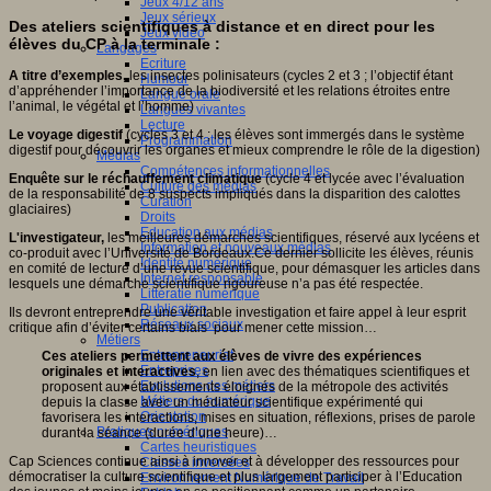
Jeux 4/12 ans
Jeux sérieux
Des ateliers scientifiques à distance et en direct pour les
Jeux vidéo
élèves du CP à la terminale :
Langages
Ecriture
A titre d’exemples,
les insectes polinisateurs (cycles 2 et 3 ; l’objectif étant
Humour
d’appréhender l’importance de la biodiversité et les relations étroites entre
Langue orale
l’animal, le végétal et l’homme)
Langues vivantes
Lecture
Le voyage digestif
(cycles 3 et 4 ; les élèves sont immergés dans le système
Programmation
digestif pour découvrir les organes et mieux comprendre le rôle de la digestion)
Médias
Compétences informationnelles
Enquête sur le réchauffement climatique
(cycle 4 et lycée avec l’évaluation
Culture des médias
de la responsabilité de 8 suspects impliqués dans la disparition des calottes
Curation
glaciaires)
Droits
Education aux médias
L'investigateur,
les meilleures démarches scientifiques, réservé aux lycéens et
Information et nouveaux médias
co-produit avec l’Université de Bordeaux.Ce dernier sollicite les élèves, réunis
Identité numérique
en comité de lecture d’une revue scientifique, pour démasquer les articles dans
Internet responsable
lesquels une démarche scientifique rigoureuse n’a pas été respectée.
Littératie numérique
Publication
Ils devront entreprendre une véritable investigation et faire appel à leur esprit
Réseaux sociaux
critique afin d’éviter certains biais pour mener cette mission…
Métiers
Entrepreneuriat
Ces ateliers permettent aux élèves de vivre des expériences
Entreprises
originales et interactives
, en lien avec des thématiques scientifiques et
Evolutions des métiers
proposent aux établissements éloignés de la métropole des activités
Métiers du numérique
depuis la classe avec un médiateur scientifique expérimenté qui
Orientation
favorisera les interactions, mises en situation, réflexions, prises de parole
Pratiques numériques
durant la séance (durée d’une heure)…
Cartes heuristiques
Cap Sciences continue ainsi à innover et à développer des ressources pour
Classes inversées
démocratiser la culture scientifique et plus largement participer à l’Education
Environnement Numérique de Travail