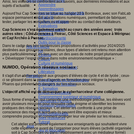
Apprendre et enseigner
Ainsi, les visiteurs se confrontent aux savoirs, aux dernières innovations et aux
Apprendre
sujets d’actualité.
Apprentissages
Apprentissages collaboratifs
Aujourd’hui Cap Sciences se situe au hangar 20 à Bordeaux, avec son FabLab
Créativité
espace permanent dédié aux créations numériques, permettant de fabriquer,
Culture numérique
tester, partager les compétences et apprendre au contact des médiateurs.
Evaluations
Cap Sciences s’est également enrichi au cours des années avec trois
Individualisation
autres sites : Côté Sciences à Floirac, Côté Sciences et Espace à Mérignac
Initiatives
et Cap’Archéo à Pessac.
Interdisciplinarité
Outils pour la classe
Dans le cadre des très nombreuses propositions d’activités pour 2024/2025
Arts et Culture
destinées aux groupes scolaires, deux types d’ateliers ont retenu mon attention
Art
plus particulièrement, en lien avec un des axes de notre projet pluriannuel
Cinéma
« Développer l’esprit critique dans notre environnement numérique » :
Culture
Culture et numérique
NUMDO, Opération réseaux sociaux :
Dispositifs de médiation
Littérature
Il s'agit d'un atelier proposé aux groupes d’élèves de cycle 4 et de lycée ; ceux-
Formation
ci se glissent dans la peau d’agents en formation pour intégrer la brigade
Compétences professionnelles
Pharos qui prévient des dangers sur les réseaux sociaux.
Dispositifs de formation
E- formation
L’objectif affiché est de démasquer le cyberharceleur d’une collégienne.
Enjeux et évolutions
Enseignement supérieur et numérique
Sous forme d’enquête, qui comporte une méthodologie précise, les élèves vont
Formations hybrides
avoir plusieurs missions pour résoudre cette énigme et identifier les bonnes
Formation universitaire
pratiques des réseaux sociaux. Cet atelier les confronte à une prise de
Mooc’s
conscience des risques auxquels ils peuvent être exposés et mieux
Outils collaboratifs
comprendre pourquoi et comment protéger leur vie privée sur les réseaux…
Sites ressources
Tutorat
Cet atelier est proposé également aux enseignants qui souhaitent vivre
Jeux
cette expérience avant de l’organiser pour leurs élèves (activité organisée
Jeu et éducation
soit à Cap Sciences ou dans l’établissement avec un médiateur formé)