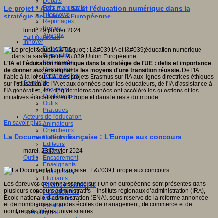
Débats
Faits marquants
Le projet " AI4T " : L'IA et l'éducation numérique dans la
Interviews
stratégie de l'Union Européenne
Reportages
Brèves
lundi, 29 janvier 2024
Agenda
Fait marquant
Innover
Didactique
Dispositifs
Pédagogie
L'IA et l'éducation numérique dans la stratégie de l'UE : défis et importance
Recherche
de donner aux enseignants les moyens d'une transition réussie.
De l'IA
Technologies
fiable à la loi sur l'IA, des projets Erasmus sur l'IA aux lignes directrices éthiques
Savoir(s)
sur l'utilisation de l'IA et aux données pour les éducateurs, de l'IA d'assistance à
Analyses
l'IA générative, les cinq dernières années ont accéléré les questions et les
Conférences
initiatives éducatives en Europe et dans le reste du monde.
Outils
Pratiques
Acteurs de l'éducation
En savoir plus...
Animateurs
Chercheurs
La Documentation française : L'Europe aux concours
Collectivités
Editeurs
EdTech
mardi, 23 janvier 2024
Encadrement
Outils
Enseignants
Entreprises
Etudiants
Les épreuves de connaissance sur l’Union européenne sont présentes dans
Filières industrielles
plusieurs concours administratifs – instituts régionaux d’administration (IRA),
Institutionnels
École nationale d’administration (ENA), sous réserve de la réforme annoncée –
Médiateurs
et de nombreuses grandes écoles de management, de commerce et de
Parents
nombreuses filières universitaires.
Thématiques