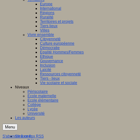
Europe
International
Régions
Ruralité
Territoires et projets
Tiers lieux
Villes
Vivre ensemble
Citoyenneté
Culture européenne
Démocratie
Egalité Hommes/Femmes
Ethique
Gouvernance
Inclusion
Laïcité
Ressources citoyenneté
Tiers - lieux
Vie scolaire et sociale
Niveaux
Périscolaire
Ecole maternelle
Ecole élémentaire
Collège
Lycée
Université
Les auteurs
Menu
S'abonner à ce flux RSS
S'informer