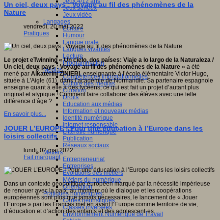
Jeux 4/12 ans
Un ciel, deux pays : Voyage au fil des phénomènes de la
Jeux sérieux
Nature
Jeux vidéo
Langages
vendredi, 20 mai 2022
Ecriture
Pratiques
Humour
Langue orale
Langues vivantes
Lecture
Le projet eTwinning « Un cielo, dos países: Viaje a lo largo de la Naturaleza /
Programmation
Un ciel, deux pays : Voyage au fil des phénomènes de la Nature »
a été
Médias
mené par
Aikaterini ZINIERI
, enseignante à l’école élémentaire Victor Hugo,
Compétences informationnelles
située à L'Aigle (61), dans l’académie de Normandie. Sa partenaire espagnole
Culture des médias
enseigne quant à elle à des lycéens, ce qui est fait un projet d’autant plus
Curation
original et atypique ! Comment faire collaborer des élèves avec une telle
Droits
différence d’âge ?
Education aux médias
Information et nouveaux médias
En savoir plus...
Identité numérique
Internet responsable
JOUER L’EUROPE ! Pour une éducation à l’Europe dans les
Littératie numérique
loisirs collectifs
Publication
Réseaux sociaux
lundi, 02 mai 2022
Métiers
Fait marquant
Entrepreneuriat
Entreprises
Evolutions des métiers
Métiers du numérique
Dans un contexte géopolitique européen marqué par la nécessité impérieuse
Orientation
de renouer avec la paix, au moment où le dialogue et les coopérations
Pratiques numériques
européennes sont plus que jamais nécessaires, le lancement de « Jouer
Cartes heuristiques
l’Europe » par les Francas met en avant l’Europe comme territoire de vie,
Classes inversées
d’éducation et d’action des enfants et des adolescent·es.
Environnement Numérique de Travail