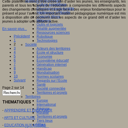
Sciences et techniques
Cette plateforme vient d’être créée afin d’aider les jeunes, les enseignants, les
Culture scientifique
parents et tous les acteurs de l’éducation à comprendre les différents aspects
Développement durable
des changements climatiques et à agir face à des enjeux fondamentaux pour le
Intelligence artificielle
présent et pour l’avenir. Un important matériel pédagogique numérique est mis
Logiciels libres
à disposition afin de découvrir tous les aspects de ce grand défi et d’aider les
Métavers
jeunes à adopter une attitude active.
Outils et logiciels
Réalité augmentée
En savoir plus...
Ressources sciences
Précédent
Robotique
1
Technologies
2
Société
3
Acteurs des territoires
4
Ecole et structure
5
Economie
6
Ecosystème éducatif
7
Génération internet
8
Handicap
9
Mondialisation
10
Normes scolaires
Suivant
Regards sur l’Ecole
Santé
Page 2 sur 14
Société connectée
Territoires et projets
Territoires
Europe
THEMATIQUES
International
Régions
-
APPRENDRE ET ENSEIGNER
Ruralité
Territoires et projets
-
ARTS ET CULTURE
Tiers lieux
Villes
-
EDUCATION AUX MEDIAS