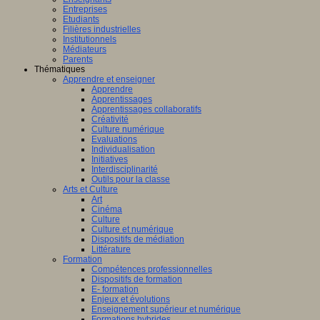
Entreprises
Etudiants
Filières industrielles
Institutionnels
Médiateurs
Parents
Thématiques
Apprendre et enseigner
Apprendre
Apprentissages
Apprentissages collaboratifs
Créativité
Culture numérique
Evaluations
Individualisation
Initiatives
Interdisciplinarité
Outils pour la classe
Arts et Culture
Art
Cinéma
Culture
Culture et numérique
Dispositifs de médiation
Littérature
Formation
Compétences professionnelles
Dispositifs de formation
E- formation
Enjeux et évolutions
Enseignement supérieur et numérique
Formations hybrides