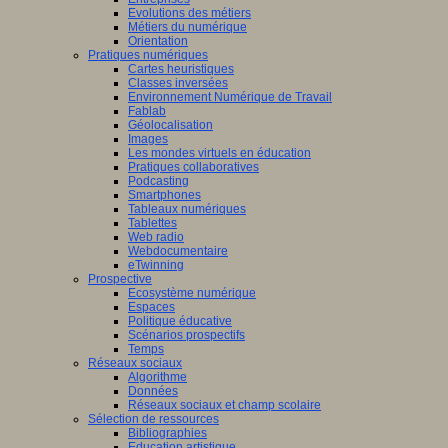
Evolutions des métiers
Métiers du numérique
Orientation
Pratiques numériques
Cartes heuristiques
Classes inversées
Environnement Numérique de Travail
Fablab
Géolocalisation
Images
Les mondes virtuels en éducation
Pratiques collaboratives
Podcasting
Smartphones
Tableaux numériques
Tablettes
Web radio
Webdocumentaire
eTwinning
Prospective
Ecosystème numérique
Espaces
Politique éducative
Scénarios prospectifs
Temps
Réseaux sociaux
Algorithme
Données
Réseaux sociaux et champ scolaire
Sélection de ressources
Bibliographies
Education artistique