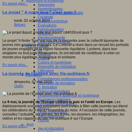
Apprendre et enseigner
En savoir plus...
Apprendre
Apprentissages
Le projet " A notre tour " c'est quoi ?
Apprentissages collaboratifs
Créativité
lundi, 02 octobre 2023
Culture numérique
Brèves
Evaluations
Individualisation
Initiatives
Interdisciplinarité
Le projet "A Notre Tour" est issu de la rencontre avec le collectif éponyme de
Outils pour la classe
jeunes néo-aquitains engagés. Ce Collectif a réuni dans un recueil les portraits
Arts et Culture
de jeunes engagés de la région Nouvelle-Aquitaine. Lycéens, dans leur
Art
vingtaine ou tout juste trentenaires, ils ont décidé de contribuer à créer un
Cinéma
monde plus égalitaire, écologique et solidaire.
Culture
Culture et numérique
En savoir plus...
Dispositifs de médiation
Littérature
La journée de l’Europe avec Vie-publique.fr
Formation
Compétences professionnelles
dimanche, 07 mai 2023
Dispositifs de formation
Outils
E- formation
Enjeux et évolutions
Enseignement supérieur et numérique
Formations hybrides
Le 9 mai, la journée de l’Europe célèbre la paix et l'unité en Europe.
Les
Formation universitaire
établissements scolaires européens sont invités à fêter cette journée qui étend
Mooc’s
les célébrations du 9 mai à l’ensemble du mois.
A l’occasion de cette journée,
Outils collaboratifs
consultez l’actualité, les articles, les fiches, les dossiers, les infographies, les
Sites ressources
vidéos et les rapports du site Vie-publique.fr sur l’Europe.
Tutorat
Jeux
En savoir plus...
Jeu et éducation