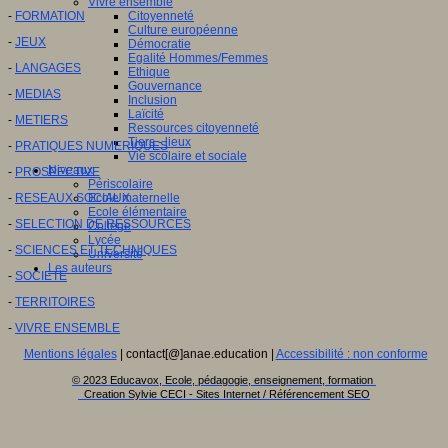
Vivre ensemble
-
FORMATION
Citoyenneté
Culture européenne
-
JEUX
Démocratie
Egalité Hommes/Femmes
-
LANGAGES
Ethique
Gouvernance
-
MEDIAS
Inclusion
Laïcité
-
METIERS
Ressources citoyenneté
Tiers - lieux
-
PRATIQUES NUMERIQUES
Vie scolaire et sociale
Niveaux
-
PROSPECTIVE
Périscolaire
-
RESEAUX SOCIAUX
Ecole maternelle
Ecole élémentaire
-
SELECTION DE RESSOURCES
Collège
Lycée
-
SCIENCES ET TECHNIQUES
Université
Les auteurs
-
SOCIETE
-
TERRITOIRES
-
VIVRE ENSEMBLE
Mentions légales
| contact[@]anae.education |
Accessibilité : non conforme
© 2023 Educavox, Ecole, pédagogie, enseignement, formation
Creation Sylvie CECI - Sites Internet / Référencement SEO