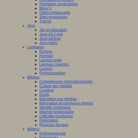
Formation universitaire
Mooc’s
Outils collaboratifs
Sites ressources
Tutorat
Jeux
Jeu et éducation
Jeux 4/12 ans
Jeux sérieux
Jeux vidéo
Langages
Ecriture
Humour
Langue orale
Langues vivantes
Lecture
Programmation
Médias
Compétences informationnelles
Culture des médias
Curation
Droits
Education aux médias
Information et nouveaux médias
Identité numérique
Internet responsable
Littératie numérique
Publication
Réseaux sociaux
Métiers
Entrepreneuriat
Entreprises