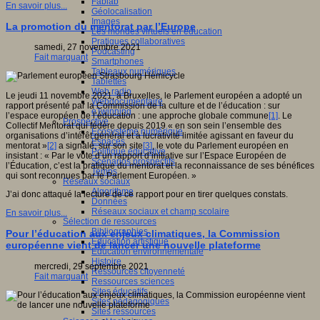
Fablab
En savoir plus...
Géolocalisation
Images
La promotion du mentorat par l’Europe
Les mondes virtuels en éducation
Pratiques collaboratives
samedi, 27 novembre 2021
Podcasting
Fait marquant
Smartphones
Tableaux numériques
Tablettes
Web radio
Le jeudi 11 novembre 2021, à Bruxelles, le Parlement européen a adopté un
Webdocumentaire
rapport présenté par la Commission de la culture et de l’éducation : sur
eTwinning
l’espace européen de l’éducation : une approche globale commune
[1]
. Le
Prospective
Collectif Mentorat qui fédère depuis 2019 « en son sein l’ensemble des
Ecosystème numérique
organisations d’intérêt général et à lucrativité limitée agissant en faveur du
Espaces
mentorat »
[2]
a signalé, sur son site
[3]
, le vote du Parlement européen en
Politique éducative
insistant : « Par le vote d’un rapport d’initiative sur l’Espace Européen de
Scénarios prospectifs
l’Éducation, c’est la pratique du mentorat et la reconnaissance de ses bénéfices
Temps
qui sont reconnues par le Parlement Européen. »
Réseaux sociaux
Algorithme
J’ai donc attaqué la lecture de ce rapport pour en tirer quelques constats.
Données
Réseaux sociaux et champ scolaire
En savoir plus...
Sélection de ressources
Bibliographies
Pour l’éducation aux enjeux climatiques, la Commission
Education artistique
européenne vient de lancer une nouvelle plateforme
Education environnementale
Histoire
mercredi, 29 septembre 2021
Ressources citoyenneté
Fait marquant
Ressources sciences
Sites éducatifs
Sites pédagogiques
Sites ressources