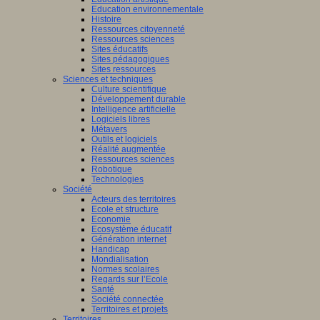
Education environnementale
Histoire
Ressources citoyenneté
Ressources sciences
Sites éducatifs
Sites pédagogiques
Sites ressources
Sciences et techniques
Culture scientifique
Développement durable
Intelligence artificielle
Logiciels libres
Métavers
Outils et logiciels
Réalité augmentée
Ressources sciences
Robotique
Technologies
Société
Acteurs des territoires
Ecole et structure
Economie
Ecosystème éducatif
Génération internet
Handicap
Mondialisation
Normes scolaires
Regards sur l’Ecole
Santé
Société connectée
Territoires et projets
Territoires