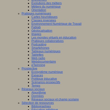
Evolutions des métiers
Métiers du numérique
Orientation
Pratiques numériques
Cartes heuristiques
Classes inversées
Environnement Numérique de Travail
Fablab
Géolocalisation
Images
Les mondes virtuels en éducation
Pratiques collaboratives
Podcasting
Smartphones
Tableaux numériques
Tablettes
Web radio
Webdocumentaire
eTwinning
Prospective
Ecosystème numérique
Espaces
Politique éducative
Scénarios prospectifs
Temps
Réseaux sociaux
Algorithme
Données
Réseaux sociaux et champ scolaire
Sélection de ressources
Bibliographies
Education artistique