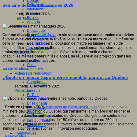
Débats
Faits marquants
Semaine des mathématiques 2026
Interviews
Reportages
jeudi, 05 février 2026
Brèves
Fait marquant
Agenda
Innover
Didactique
Dispositifs
Comme chaque année,
M@ths
en-vie vous propose une semaine d’activités
Pédagogie
à vivre avec vos élèves de la PS à la 6ᵉ, du 16 au 24 mars 2026.
Le thème de
Recherche
cette année, « Égalités », sera l’occasion de mettre en lumière l’enjeu de
Technologies
l’égalité filles-garçons en mathématiques, en questionnant les stéréotypes et en
Savoir(s)
renforçant la confiance de tous les élèves afin de garantir à chacune et à
Analyses
chacun les mêmes opportunités d’accès, de réussite et de projection dans les
Conférences
apprentissages mathématiques.
Outils
En savoir plus...
Pratiques
Acteurs de l'éducation
L’École en réseau : apprendre ensemble, partout au Québec
Animateurs
Chercheurs
Collectivités
samedi, 01 novembre 2025
Editeurs
Pédagogie
EdTech
Encadrement
Enseignants
L’
École en réseau (ÉER)
,
https://eer.qc.ca/en-savoir-plus
est une initiative du
Entreprises
ministère de l’Éducation du Québec qui transforme la manière d’enseigner et
Etudiants
d’apprendre dans les
petites écoles
du Québec. Conçue pour soutenir les
Filières industrielles
établissements comptant moins de 150 élèves au primaire ou 250 au
Institutionnels
secondaire, elle relie les classes à travers la province afin de briser l’isolement,
Médiateurs
stimuler la curiosité et favoriser l’innovation pédagogique.
Parents
Thématiques
En savoir plus...