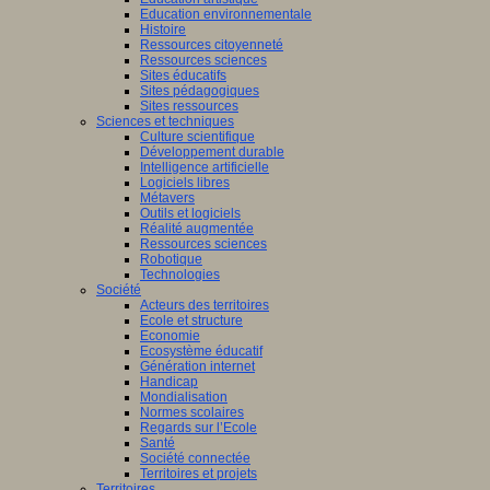
Education environnementale
Histoire
Ressources citoyenneté
Ressources sciences
Sites éducatifs
Sites pédagogiques
Sites ressources
Sciences et techniques
Culture scientifique
Développement durable
Intelligence artificielle
Logiciels libres
Métavers
Outils et logiciels
Réalité augmentée
Ressources sciences
Robotique
Technologies
Société
Acteurs des territoires
Ecole et structure
Economie
Ecosystème éducatif
Génération internet
Handicap
Mondialisation
Normes scolaires
Regards sur l’Ecole
Santé
Société connectée
Territoires et projets
Territoires