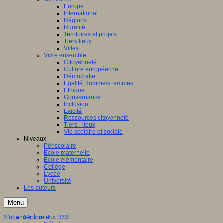
Europe
International
Régions
Ruralité
Territoires et projets
Tiers lieux
Villes
Vivre ensemble
Citoyenneté
Culture européenne
Démocratie
Egalité Hommes/Femmes
Ethique
Gouvernance
Inclusion
Laïcité
Ressources citoyenneté
Tiers - lieux
Vie scolaire et sociale
Niveaux
Périscolaire
Ecole maternelle
Ecole élémentaire
Collège
Lycée
Université
Les auteurs
Menu
S'abonner à ce flux RSS
S'informer