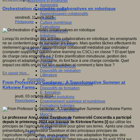
Apprendre et enseigner
Apprendre
Orchestration d’activités collaboratives en robotique
Apprentissages
Apprentissages collaboratifs
vendredi, 11 avril 2025
Créativité
Pédagogie
Culture numérique
Evaluations
Individualisation
Initiatives
Lorsqu’ils orchestrent des activités collaboratives en robotique, les enseignants
Interdisciplinarité
ne se contentent pas de surveiller les élèves. Mais quelles tâches effectuent-ils
Outils pour la classe
réellement pour gérer l’apprentissage collaboratif médiatisé par ordinateur
Arts et Culture
(
computer-supported collaborative learning
ou CSCL) en classe ? Et quel type
Art
de charge cela engendre-t-il ? Entre planification minutieuse, gestion des
Cinéma
groupes et adaptation constante, ils font face à une charge constante. Quel
Culture
impact ces défis ont-ils sur leur quotidien et comment y faire face ?
Culture et numérique
Dispositifs de médiation
En savoir plus...
Littérature
Formation
From Professor to Gardener : A Transformative Summer at
Compétences professionnelles
Kirkview Farms
Dispositifs de formation
E- formation
jeudi, 03 octobre 2024
Enjeux et évolutions
Reportages
Enseignement supérieur et numérique
Formations hybrides
Formation universitaire
Mooc’s
Le professeur Ann-Louise Davidson de l’université Concordia a participé
Outils collaboratifs
depuis le printemps 2024 aux travaux de Kirkview Farms [i]
qui utilise les
Sites ressources
principes de l'agriculture régénérative pour gérer ses terres. Après une courte
Tutorat
présentation du professeur Davidson et des principaux principes de
Jeux
l’agriculture régénérative, vous pourrez lire une adaptation française des
Jeu et éducation
propos d’Ann-Louise en particulier du billet mis-en-ligne le 20 août 2024 sur