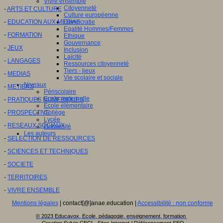
Vivre ensemble
Citoyenneté
-
ARTS ET CULTURE
Culture européenne
-
EDUCATION AUX MEDIAS
Démocratie
Egalité Hommes/Femmes
-
FORMATION
Ethique
Gouvernance
-
JEUX
Inclusion
Laïcité
-
LANGAGES
Ressources citoyenneté
Tiers - lieux
-
MEDIAS
Vie scolaire et sociale
Niveaux
-
METIERS
Périscolaire
Ecole maternelle
-
PRATIQUES NUMERIQUES
Ecole élémentaire
-
PROSPECTIVE
Collège
Lycée
-
RESEAUX SOCIAUX
Université
Les auteurs
-
SELECTION DE RESSOURCES
-
SCIENCES ET TECHNIQUES
-
SOCIETE
-
TERRITOIRES
-
VIVRE ENSEMBLE
Mentions légales
| contact[@]anae.education |
Accessibilité : non conforme
© 2023 Educavox, Ecole, pédagogie, enseignement, formation
Creation Sylvie CECI - Sites Internet / Référencement SEO