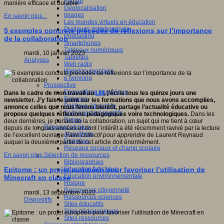
Fablab
manière efficace et durable.
Géolocalisation
Images
En savoir plus...
Les mondes virtuels en éducation
Pratiques collaboratives
5 exemples concrets précédés de réflexions sur l’importance
Podcasting
de la collaboration
Smartphones
Tableaux numériques
mardi, 10 janvier 2023
Tablettes
Analyses
Web radio
Webdocumentaire
eTwinning
Prospective
Ecosystème numérique
Dans le cadre de mon travail au
LFI
, j’écris tous les quinze jours une
Espaces
newsletter. J’y fais le point sur les formations que nous avons accomplies,
Politique éducative
annonce celles que nous ferons bientôt, partage l’actualité éducative ou
Scénarios prospectifs
propose quelques réflexions pédagogiques voire technologiques.
Dans les
Temps
deux dernières, je parlais de la collaboration, un sujet qui me tient à cœur
Réseaux sociaux
depuis de longues années et dont l’intérêt a été récemment ravivé par la lecture
Algorithme
de l’excellent ouvrage
Faire collectif pour apprendre
de Laurent Reynaud
Données
auquel la deuxième partie de cet article doit énormément.
Réseaux sociaux et champ scolaire
Sélection de ressources
En savoir plus...
Bibliographies
Education artistique
Epitome : un projet européen pour favoriser l’utilisation de
Education environnementale
Minecraft en classe
Histoire
Ressources citoyenneté
mardi, 13 septembre 2022
Ressources sciences
Dispositifs
Sites éducatifs
Sites pédagogiques
Sites ressources