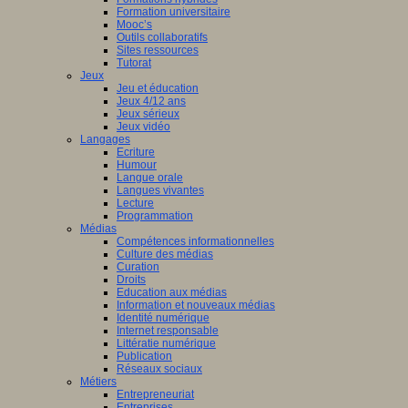
Formation universitaire
Mooc’s
Outils collaboratifs
Sites ressources
Tutorat
Jeux
Jeu et éducation
Jeux 4/12 ans
Jeux sérieux
Jeux vidéo
Langages
Ecriture
Humour
Langue orale
Langues vivantes
Lecture
Programmation
Médias
Compétences informationnelles
Culture des médias
Curation
Droits
Education aux médias
Information et nouveaux médias
Identité numérique
Internet responsable
Littératie numérique
Publication
Réseaux sociaux
Métiers
Entrepreneuriat
Entreprises