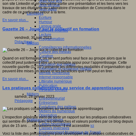
Jeux 4/12 ans
son site Linkedin et en deuxième partie une présentation et les liens vers les
Jeux sérieux
travaux de ses étudiants du Laboratoire d’innovation de Concordia dans le
Jeux vidéo
cadre de ce particulier retour à la terre.
Langages
Ecriture
En savoir plus...
Humour
Langue orale
Gazette 26 – Jouer sur le collectif en formation
Langues vivantes
Lecture
vendredi, 30 juin 2023
Programmation
Didactique
Médias
Compétences informationnelles
Culture des médias
Curation
Quand on est formateur, on se sent parfois seul face au groupe alors que le
Droits
collectif peut justement être un formidable appui pour l’apprentissage. Cette
Education aux médias
nouvelle gazette (12’10”) présente les différentes modalités d’organisation qui
Information et nouveaux médias
peuvent être mises en œuvre et les bénéfices que l’on peut en tirer.
Identité numérique
Internet responsable
En savoir plus...
Littératie numérique
Publication
Les pratiques collaboratives au service de apprentissages
Réseaux sociaux
Métiers
samedi, 28 janvier 2023
Entrepreneuriat
Pédagogie
Entreprises
Evolutions des métiers
Métiers du numérique
Orientation
L’inspection générale vient de sortir un rapport sur les pratiques collaboratives
Pratiques numériques
qui semble en phase avec les démarches et valeurs portées par ce blog depuis
Cartes heuristiques
plus de 15 ans … réjouissons-nous ! Il est accessible
ici
Classes inversées
Environnement Numérique de Travail
Voici la liste des préconisations pour développer les pratiques collaboratives de