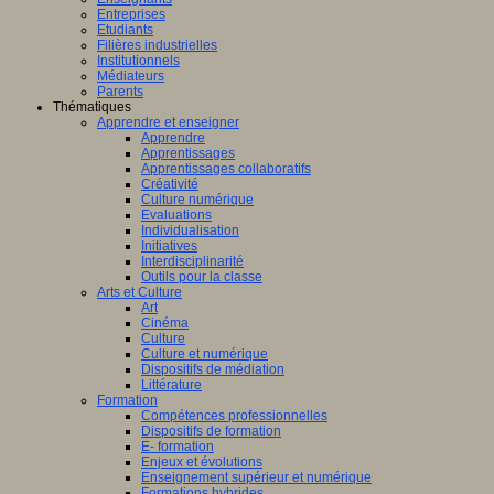
Entreprises
Etudiants
Filières industrielles
Institutionnels
Médiateurs
Parents
Thématiques
Apprendre et enseigner
Apprendre
Apprentissages
Apprentissages collaboratifs
Créativité
Culture numérique
Evaluations
Individualisation
Initiatives
Interdisciplinarité
Outils pour la classe
Arts et Culture
Art
Cinéma
Culture
Culture et numérique
Dispositifs de médiation
Littérature
Formation
Compétences professionnelles
Dispositifs de formation
E- formation
Enjeux et évolutions
Enseignement supérieur et numérique
Formations hybrides