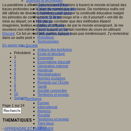
Sciences et techniques
Culture scientifique
La pandémie a affecté énormément d’écoliers à travers le monde et laissé des
Développement durable
traces profondes sur le plan du numérique en classe. De nombreux outils ont
Intelligence artificielle
été utilisés de diverses manières pour assurer la continuité éducative malgré
Logiciels libres
les périodes de confinement. Si le bricolage et le « do it yourself » ont été de
Métavers
mise au départ, on a très vite pu constater que des méthodes étaient
Outils et logiciels
imaginées, testées, validées et diffusées de par le monde enseignant. Je me
Réalité augmentée
souviens moi-même d’avoir assuré un certain nombre de cours en utilisant
Ressources sciences
Discord
. Ce fut un réel défi, parfois épique mais pas inintéressant. J’y reviendrai
Robotique
dans un autre post.
Technologies
En savoir plus...
Société
Acteurs des territoires
Précédent
Ecole et structure
1
Economie
2
Ecosystème éducatif
3
Génération internet
4
Handicap
5
Mondialisation
6
Normes scolaires
7
Regards sur l’Ecole
8
Santé
9
Société connectée
10
Territoires et projets
Suivant
Territoires
Europe
Page 1 sur 24
International
Régions
Ruralité
Territoires et projets
THEMATIQUES
Tiers lieux
Villes
-
APPRENDRE ET ENSEIGNER