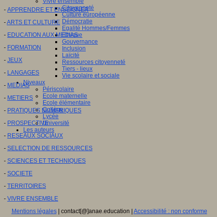
Vivre ensemble
Citoyenneté
-
APPRENDRE ET ENSEIGNER
Culture européenne
Démocratie
-
ARTS ET CULTURE
Egalité Hommes/Femmes
-
EDUCATION AUX MEDIAS
Ethique
Gouvernance
-
FORMATION
Inclusion
Laïcité
-
JEUX
Ressources citoyenneté
Tiers - lieux
-
LANGAGES
Vie scolaire et sociale
Niveaux
-
MEDIAS
Périscolaire
Ecole maternelle
-
METIERS
Ecole élémentaire
Collège
-
PRATIQUES NUMERIQUES
Lycée
-
PROSPECTIVE
Université
Les auteurs
-
RESEAUX SOCIAUX
-
SELECTION DE RESSOURCES
-
SCIENCES ET TECHNIQUES
-
SOCIETE
-
TERRITOIRES
-
VIVRE ENSEMBLE
Mentions légales
| contact[@]anae.education |
Accessibilité : non conforme