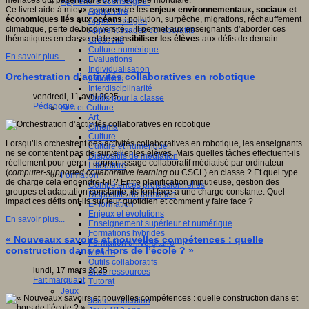
menaces qui pèsent sur eux à l’échelle mondiale.
Apprendre et enseigner
Ce livret aide à mieux comprendre les
enjeux environnementaux, sociaux et
Apprendre
économiques liés aux océans
: pollution, surpêche, migrations, réchauffement
Apprentissages
climatique, perte de biodiversité… Il permet aux enseignants d’aborder ces
Apprentissages collaboratifs
thématiques en classe et de
sensibiliser les élèves
aux défis de demain.
Créativité
Culture numérique
En savoir plus...
Evaluations
Individualisation
Orchestration d’activités collaboratives en robotique
Initiatives
Interdisciplinarité
vendredi, 11 avril 2025
Outils pour la classe
Pédagogie
Arts et Culture
Art
Cinéma
Culture
Lorsqu’ils orchestrent des activités collaboratives en robotique, les enseignants
Culture et numérique
ne se contentent pas de surveiller les élèves. Mais quelles tâches effectuent-ils
Dispositifs de médiation
réellement pour gérer l’apprentissage collaboratif médiatisé par ordinateur
Littérature
(
computer-supported collaborative learning
ou CSCL) en classe ? Et quel type
Formation
de charge cela engendre-t-il ? Entre planification minutieuse, gestion des
Compétences professionnelles
groupes et adaptation constante, ils font face à une charge constante. Quel
Dispositifs de formation
impact ces défis ont-ils sur leur quotidien et comment y faire face ?
E- formation
Enjeux et évolutions
En savoir plus...
Enseignement supérieur et numérique
Formations hybrides
« Nouveaux savoirs et nouvelles compétences : quelle
Formation universitaire
construction dans et hors de l’école ? »
Mooc’s
Outils collaboratifs
lundi, 17 mars 2025
Sites ressources
Fait marquant
Tutorat
Jeux
Jeu et éducation