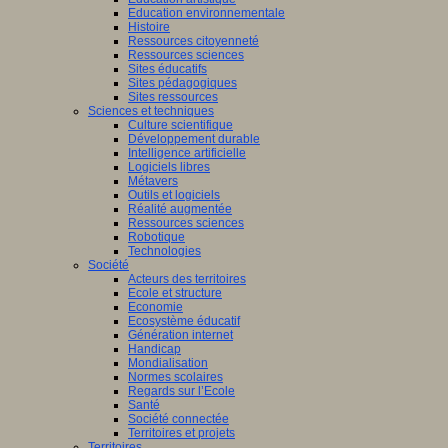
Education environnementale
Histoire
Ressources citoyenneté
Ressources sciences
Sites éducatifs
Sites pédagogiques
Sites ressources
Sciences et techniques
Culture scientifique
Développement durable
Intelligence artificielle
Logiciels libres
Métavers
Outils et logiciels
Réalité augmentée
Ressources sciences
Robotique
Technologies
Société
Acteurs des territoires
Ecole et structure
Economie
Ecosystème éducatif
Génération internet
Handicap
Mondialisation
Normes scolaires
Regards sur l’Ecole
Santé
Société connectée
Territoires et projets
Territoires