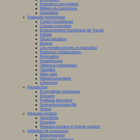
Evolutions des métiers
Métiers du numérique
Orientation
Pratiques numériques
Cartes heuristiques
Classes inversées
Environnement Numérique de Travail
Fablab
Géolocalisation
Images
Les mondes virtuels en éducation
Pratiques collaboratives
Podcasting
Smartphones
Tableaux numériques
Tablettes
Web radio
Webdocumentaire
eTwinning
Prospective
Ecosystème numérique
Espaces
Politique éducative
Scénarios prospectifs
Temps
Réseaux sociaux
Algorithme
Données
Réseaux sociaux et champ scolaire
Sélection de ressources
Bibliographies
Education artistique