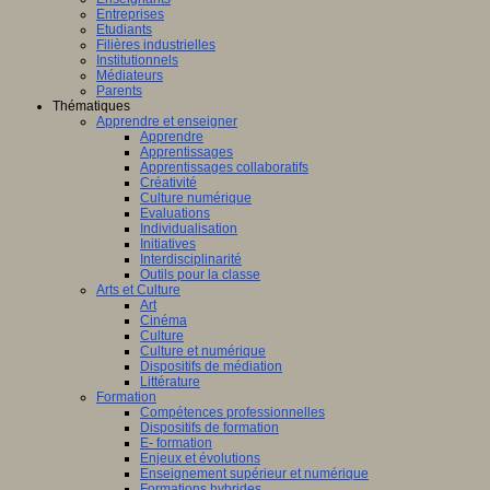
Entreprises
Etudiants
Filières industrielles
Institutionnels
Médiateurs
Parents
Thématiques
Apprendre et enseigner
Apprendre
Apprentissages
Apprentissages collaboratifs
Créativité
Culture numérique
Evaluations
Individualisation
Initiatives
Interdisciplinarité
Outils pour la classe
Arts et Culture
Art
Cinéma
Culture
Culture et numérique
Dispositifs de médiation
Littérature
Formation
Compétences professionnelles
Dispositifs de formation
E- formation
Enjeux et évolutions
Enseignement supérieur et numérique
Formations hybrides