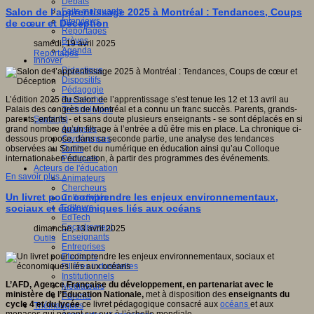
Débats
Faits marquants
Salon de l’apprentissage 2025 à Montréal : Tendances, Coups
Interviews
de cœur et Déception
Reportages
Brèves
samedi, 19 avril 2025
Agenda
Reportages
Innover
Didactique
Dispositifs
Pédagogie
Recherche
L’édition 2025 du Salon de l’apprentissage s’est tenue les 12 et 13 avril au
Technologies
Palais des congrès de Montréal et a connu un franc succès. Parents, grands-
Savoir(s)
parents, enfants - et sans doute plusieurs enseignants - se sont déplacés en si
Analyses
grand nombre qu’un filtrage à l’entrée a dû être mis en place. La chronique ci-
Conférences
dessous propose, dans sa seconde partie, une analyse des tendances
Outils
observées au Sommet du numérique en éducation ainsi qu’au Colloque
Pratiques
international en éducation, à partir des programmes des événements.
Acteurs de l'éducation
En savoir plus...
Animateurs
Chercheurs
Un livret pour comprendre les enjeux environnementaux,
Collectivités
Editeurs
sociaux et économiques liés aux océans
EdTech
Encadrement
dimanche, 13 avril 2025
Enseignants
Outils
Entreprises
Etudiants
Filières industrielles
Institutionnels
L’AFD, Agence Française du développement, en partenariat avec le
Médiateurs
ministère de l’Éducation Nationale,
met à disposition des
enseignants du
Parents
cycle 4 et du lycée
ce livret pédagogique consacré aux
océans
et aux
Thématiques