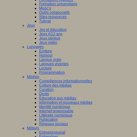
Formation universitaire
Mooc’s
Outils collaboratifs
Sites ressources
Tutorat
Jeux
Jeu et éducation
Jeux 4/12 ans
Jeux sérieux
Jeux vidéo
Langages
Ecriture
Humour
Langue orale
Langues vivantes
Lecture
Programmation
Médias
Compétences informationnelles
Culture des médias
Curation
Droits
Education aux médias
Information et nouveaux médias
Identité numérique
Internet responsable
Littératie numérique
Publication
Réseaux sociaux
Métiers
Entrepreneuriat
Entreprises