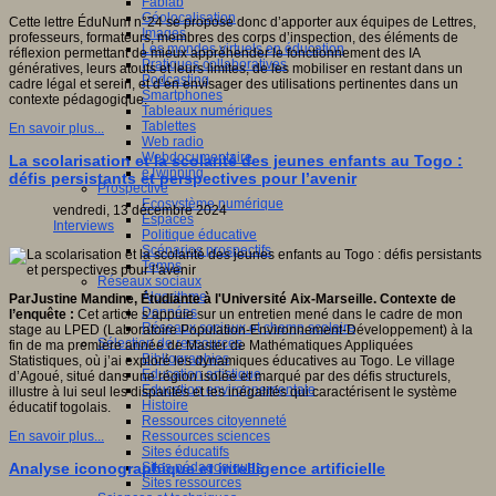
Fablab
Géolocalisation
Cette lettre ÉduNum n°24 se propose donc d’apporter aux équipes de Lettres,
Images
professeurs, formateurs, membres des corps d’inspection, des éléments de
Les mondes virtuels en éducation
réflexion permettant de mieux appréhender le fonctionnement des IA
Pratiques collaboratives
génératives, leurs atouts et leurs limites, de les mobiliser en restant dans un
Podcasting
cadre légal et serein, et d’en envisager des utilisations pertinentes dans un
Smartphones
contexte pédagogique.
Tableaux numériques
Tablettes
En savoir plus...
Web radio
Webdocumentaire
La scolarisation et la scolarité des jeunes enfants au Togo :
eTwinning
défis persistants et perspectives pour l’avenir
Prospective
Ecosystème numérique
vendredi, 13 décembre 2024
Espaces
Interviews
Politique éducative
Scénarios prospectifs
Temps
Réseaux sociaux
Algorithme
ParJustine Mandine, Étudiante à l'
Université
Aix-Marseille. Contexte de
Données
l’enquête :
Cet article s’appuie sur un entretien mené dans le cadre de mon
Réseaux sociaux et champ scolaire
stage au LPED (Laboratoire Population-Environnement-Développement) à la
Sélection de ressources
fin de ma première année de Master de Mathématiques Appliquées
Bibliographies
Statistiques, où j’ai exploré les dynamiques éducatives au Togo. Le village
Education artistique
d’Agoué, situé dans une région isolée et marqué par des défis structurels,
Education environnementale
illustre à lui seul les disparités et les inégalités qui caractérisent le système
Histoire
éducatif togolais.
Ressources citoyenneté
Ressources sciences
En savoir plus...
Sites éducatifs
Sites pédagogiques
Analyse iconographique et intelligence artificielle
Sites ressources