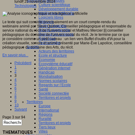
Sciences et techniques
lundi, 25 novembre 2024
Culture scientifique
Technologies
Développement durable
Intelligence artificielle
Logiciels libres
Métavers
Le texte qui suit consiste principalement en un court compte-rendu du
Outils et logiciels
webinaire animé par Steve Quirion, Conseiller pédagogique et responsable du
Réalité augmentée
service national du récit de l'univers social et Mathieu Mercier [i] conseiller
Ressources sciences
pédagogique du domaine de l'univers social du récit. Je le termine par ce que
Robotique
je considère comme un petit cadeau : un lien vers Buffet d'outils d'IA pour la
Technologies
création visuelle, sonore et animé présenté par Marie-Ève Lapolice, conseillère
Société
pédagogique du domaine des Arts, du récit.
Acteurs des territoires
En savoir plus...
Ecole et structure
Economie
Précédent
Ecosystème éducatif
1
Génération internet
2
Handicap
3
Mondialisation
4
Normes scolaires
5
Regards sur l’Ecole
6
Santé
7
Société connectée
8
Territoires et projets
9
Territoires
10
Europe
Suivant
International
Régions
Page 3 sur 94
Ruralité
Territoires et projets
Tiers lieux
Villes
THEMATIQUES