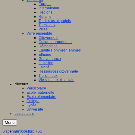
Europe
International
Régions
Ruralité
Territoires et projets
Tiers lieux
Villes
Vivre ensemble
Citoyenneté
Culture européenne
Démocratie
Egalité Hommes/Femmes
Ethique
Gouvernance
Inclusion
Laïcité
Ressources citoyenneté
Tiers - lieux
Vie scolaire et sociale
Niveaux
Périscolaire
Ecole maternelle
Ecole élémentaire
Collège
Lycée
Université
Les auteurs
Menu
S'abonner à ce flux RSS
S'informer