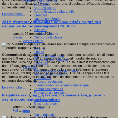
Quel sens les enseignants donnent-ils à leur métier pour faire entrer les élèves
Apprendre et enseigner
dans les apprentissages ? Nous proposerons ici quelques réflexions générales
Apprendre
sur les interventions.
Apprentissages
Apprentissages collaboratifs
En savoir plus...
Créativité
Culture numérique
251M d'enfants et de jeunes non scolarisés malgré des
Evaluations
décennies de progrès (rapport UNESCO)
Individualisation
Initiatives
Interdisciplinarité
samedi, 02 novembre 2024
Outils pour la classe
Brèves
Arts et Culture
Art
Cinéma
Culture
Communiqué de presse :
La population mondiale non scolarisée n'a diminué
Culture et numérique
que de 1 % en près de 10 ans, signale le Rapport mondial de suivi sur
Dispositifs de médiation
l'éducation 2024 de l'UNESCO dévoilé jeudi. Le sous-investissement chronique
Littérature
dans l’éducation en est l'une des principales causes, en particulier dans les
Formation
pays à revenus faible et intermédiaire de la tranche inférieure. En synergie
Compétences professionnelles
avec le G20, présidé cette année par le Brésil, l'UNESCO appelle ses États
Dispositifs de formation
membres à développer les mécanismes de financement innovants tels que les
E- formation
échanges dette-éducation.
Enjeux et évolutions
Enseignement supérieur et numérique
En savoir plus...
Formations hybrides
Formation universitaire
Inégalités scolaires : la France, mauvaise élève, joue son
Mooc’s
avenir économique et social
Outils collaboratifs
Sites ressources
vendredi, 25 octobre 2024
Tutorat
Fait marquant
Jeux
Jeu et éducation