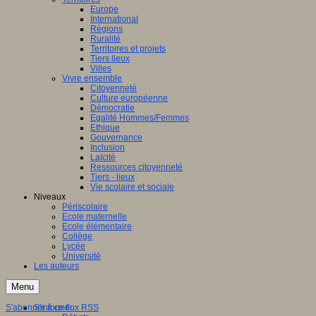
Europe
International
Régions
Ruralité
Territoires et projets
Tiers lieux
Villes
Vivre ensemble
Citoyenneté
Culture européenne
Démocratie
Egalité Hommes/Femmes
Ethique
Gouvernance
Inclusion
Laïcité
Ressources citoyenneté
Tiers - lieux
Vie scolaire et sociale
Niveaux
Périscolaire
Ecole maternelle
Ecole élémentaire
Collège
Lycée
Université
Les auteurs
Menu
S'abonner à ce flux RSS
S'informer