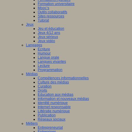
Formation universitaire
Mooc’s
Outils collaboratifs
Sites ressources
Tutorat
Jeux
Jeu et éducation
Jeux 4/12 ans
Jeux sérieux
Jeux vidéo
Langages
Ecriture
Humour
Langue orale
Langues vivantes
Lecture
Programmation
Médias
Compétences informationnelles
Culture des médias
Curation
Droits
Education aux médias
Information et nouveaux médias
Identité numérique
Internet responsable
Littératie numérique
Publication
Réseaux sociaux
Métiers
Entrepreneuriat
Entreprises