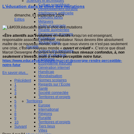
Sciences et techniques
Culture scientifique
L'éducation dans le choc des mutations
Développement durable
Intelligence artificielle
dimanche, 01 septembre 2024
Logiciels libres
Editos
Métavers
Outils et logiciels
Réalité augmentée
Ressources sciences
«
Être attentifs aux évolutions et réactifs
lorsqu’on est enseignant,
Robotique
responsable associatif, politique, médiateur. Nous devons être absolument
Technologies
maître
de ce nouveau monde, car ce que nous vivons ce n’est pas seulement
Société
une crise, c’est un nouveau monde «
ouvert et créatif
». C’est ce que disait
Acteurs des territoires
Marcel Desvergne exhortant les politiques
tous niveaux confondus, à, non
Ecole et structure
seulement s’investir, mais à rendre perceptible notre futur
.
Economie
https://www.educavox.fr/alaune/marcel-desvergne-rendre-perceptible-
Ecosystème éducatif
notre-futur
Génération internet
Handicap
En savoir plus...
Mondialisation
Normes scolaires
Précédent
Regards sur l’Ecole
1
Santé
2
Société connectée
3
Territoires et projets
4
Territoires
5
Europe
6
International
7
Régions
8
Ruralité
9
Territoires et projets
10
Tiers lieux
Suivant
Villes