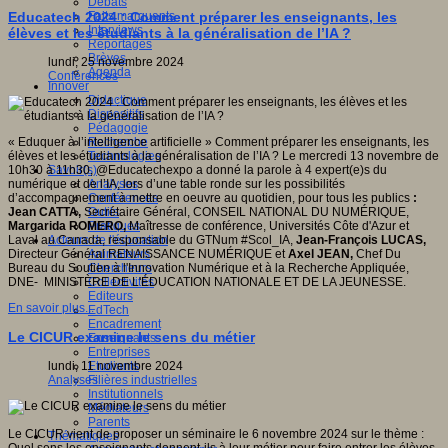
Débats
Faits marquants
Educatech 2024 : Comment préparer les enseignants, les
Interviews
élèves et les étudiants à la généralisation de l’IA ?
Reportages
Brèves
lundi, 25 novembre 2024
Agenda
Conférences
Innover
Didactique
Dispositifs
Pédagogie
Recherche
« Eduquer à l’intelligence artificielle » Comment préparer les enseignants, les
Technologies
élèves et les étudiants à la généralisation de l’IA ? Le mercredi 13 novembre de
Savoir(s)
10h30 à 11h30, @Educatechexpo a donné la parole à 4 expert(e)s du
Analyses
numérique et de l’IA, lors d’une table ronde sur les possibilités
Conférences
d’accompagnement à mettre en oeuvre au quotidien, pour tous les publics
:
Outils
Jean CATTA,
Secrétaire Général, CONSEIL NATIONAL DU NUMÉRIQUE,
Pratiques
Margarida ROMERO,
Maîtresse de conférence, Universités Côte d'Azur et
Acteurs de l'éducation
Laval au Canada, responsable du GTNum #Scol_IA,
Jean-François LUCAS,
Animateurs
Directeur Général RENAISSANCE NUMÉRIQUE et
Axel JEAN,
Chef Du
Chercheurs
Bureau du Soutien à l'Innovation Numérique et à la Recherche Appliquée,
Collectivités
DNE- MINISTÈRE DE L'ÉDUCATION NATIONALE ET DE LA JEUNESSE.
Editeurs
En savoir plus...
EdTech
Encadrement
Le CICUR examine le sens du métier
Enseignants
Entreprises
Etudiants
lundi, 11 novembre 2024
Filières industrielles
Analyses
Institutionnels
Médiateurs
Parents
Le CICUR vient de proposer un séminaire le 6 novembre 2024 sur le thème :
Thématiques