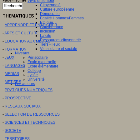
Page 4 sur 94
Vivre ensemble
Citoyenneté
Culture européenne
Démocratie
THEMATIQUES
Egalité Hommes/Femmes
Ethique
-
APPRENDRE ET ENSEIGNER
Gouvernance
Inclusion
-
ARTS ET CULTURE
Laïcité
Ressources citoyenneté
-
EDUCATION AUX MEDIAS
Tiers - lieux
Vie scolaire et sociale
-
FORMATION
Niveaux
-
JEUX
Périscolaire
Ecole maternelle
-
LANGAGES
Ecole élémentaire
Collège
-
MEDIAS
Lycée
Université
-
METIERS
Les auteurs
-
PRATIQUES NUMERIQUES
-
PROSPECTIVE
-
RESEAUX SOCIAUX
-
SELECTION DE RESSOURCES
-
SCIENCES ET TECHNIQUES
-
SOCIETE
-
TERRITOIRES