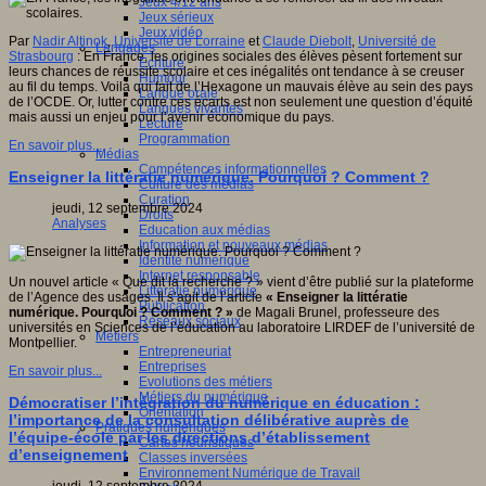
Jeux 4/12 ans
Jeux sérieux
Jeux vidéo
Par
Nadir Altinok
,
Université de Lorraine
et
Claude Diebolt
,
Université de
Langages
Strasbourg
:
En France, les origines sociales des élèves pèsent fortement sur
Ecriture
leurs chances de réussite scolaire et ces inégalités ont tendance à se creuser
Humour
au fil du temps. Voilà qui fait de l’Hexagone un mauvais élève au sein des pays
Langue orale
de l’OCDE. Or, lutter contre ces écarts est non seulement une question d’équité
Langues vivantes
mais aussi un enjeu pour l’avenir économique du pays.
Lecture
Programmation
En savoir plus...
Médias
Compétences informationnelles
Enseigner la littératie numérique. Pourquoi ? Comment ?
Culture des médias
Curation
jeudi, 12 septembre 2024
Droits
Analyses
Education aux médias
Information et nouveaux médias
Identité numérique
Internet responsable
Un nouvel article « Que dit la recherche ? » vient d’être publié sur la plateforme
Littératie numérique
de l’Agence des usages. Il s’agit de l’article
« Enseigner la littératie
Publication
numérique. Pourquoi ? Comment ? »
de Magali Brunel, professeure des
Réseaux sociaux
universités en Sciences de l’éducation au laboratoire LIRDEF de l’université de
Métiers
Montpellier.
Entrepreneuriat
Entreprises
En savoir plus...
Evolutions des métiers
Métiers du numérique
Démocratiser l’intégration du numérique en éducation :
Orientation
l’importance de la consultation délibérative auprès de
Pratiques numériques
l’équipe-école par les directions d’établissement
Cartes heuristiques
d’enseignement
Classes inversées
Environnement Numérique de Travail