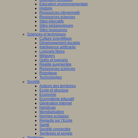
Education environnementale
Histoire
Ressources citoyenneté
Ressources sciences
Sites éducatifs
Sites pédagogiques
Sites ressources
Sciences et techniques
Culture scientifique
Développement durable
Intelligence artificielle
Logiciels libres
Métavers
Outils et logiciels
Réalité augmentée
Ressources sciences
Robotique
Technologies
Société
Acteurs des territoires
Ecole et structure
Economie
Ecosystème éducatif
Génération internet
Handicap
Mondialisation
Normes scolaires
Regards sur l’Ecole
Santé
Société connectée
Territoires et projets
Territoires