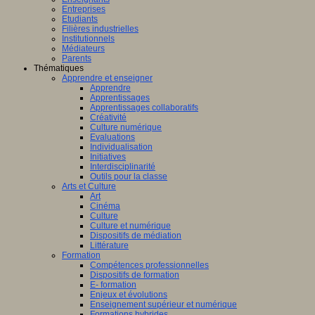
Entreprises
Etudiants
Filières industrielles
Institutionnels
Médiateurs
Parents
Thématiques
Apprendre et enseigner
Apprendre
Apprentissages
Apprentissages collaboratifs
Créativité
Culture numérique
Evaluations
Individualisation
Initiatives
Interdisciplinarité
Outils pour la classe
Arts et Culture
Art
Cinéma
Culture
Culture et numérique
Dispositifs de médiation
Littérature
Formation
Compétences professionnelles
Dispositifs de formation
E- formation
Enjeux et évolutions
Enseignement supérieur et numérique
Formations hybrides