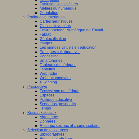
Evolutions des métiers
Métiers du numérique
Orientation
Pratiques numériques
Cartes heuristiques
Classes inversées
Environnement Numérique de Travail
Fablab
Géolocalisation
Images
Les mondes virtuels en éducation
Pratiques collaboratives
Podcasting
Smartphones
Tableaux numériques
Tablettes
Web radio
Webdocumentaire
eTwinning
Prospective
Ecosystème numérique
Espaces
Politique éducative
Scénarios prospectifs
Temps
Réseaux sociaux
Algorithme
Données
Réseaux sociaux et champ scolaire
Sélection de ressources
Bibliographies
Education artistique