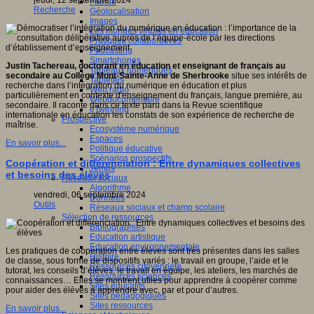
jeudi, 12 septembre 2024
Fablab
Recherche
Géolocalisation
Images
Les mondes virtuels en éducation
Pratiques collaboratives
Podcasting
Smartphones
Justin Tachereau, doctorant en éducation et enseignant de français au
Tableaux numériques
secondaire au Collège Mont-Sainte-Anne de Sherbrooke
situe ses intérêts de
Tablettes
recherche dans l’intégration du numérique en éducation et plus
Web radio
particulièrement en contexte d'enseignement du français, langue première, au
Webdocumentaire
secondaire. Il raconte dans ce texte paru dans la Revue scientifique
eTwinning
internationale en éducation les constats de son expérience de recherche de
Prospective
maîtrise.
Ecosystème numérique
Espaces
En savoir plus...
Politique éducative
Scénarios prospectifs
Coopération et différenciation : Entre dynamiques collectives
Temps
et besoins des élèves
Réseaux sociaux
Algorithme
vendredi, 06 septembre 2024
Données
Outils
Réseaux sociaux et champ scolaire
Sélection de ressources
Bibliographies
Education artistique
Education environnementale
Les pratiques de coopération entre élèves sont très présentes dans les salles
Histoire
de classe, sous forme de dispositifs variés : le travail en groupe, l’aide et le
Ressources citoyenneté
tutorat, les conseils d’élèves, le travail en équipe, les ateliers, les marchés de
Ressources sciences
connaissances… Elles se montrent utiles pour apprendre à coopérer comme
Sites éducatifs
pour aider des élèves à apprendre avec, par et pour d’autres.
Sites pédagogiques
Sites ressources
En savoir plus...