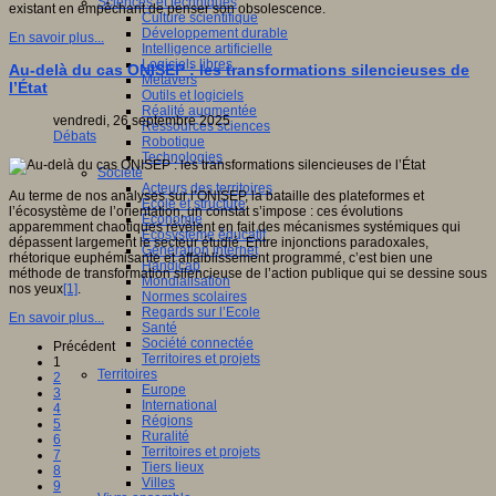
Sciences et techniques
existant en empêchant de penser son obsolescence.
Culture scientifique
Développement durable
En savoir plus...
Intelligence artificielle
Logiciels libres
Au-delà du cas ONISEP : les transformations silencieuses de
Métavers
l’État
Outils et logiciels
Réalité augmentée
vendredi, 26 septembre 2025
Ressources sciences
Débats
Robotique
Technologies
Société
Acteurs des territoires
Au terme de nos analyses sur l’ONISEP, la bataille des plateformes et
Ecole et structure
l’écosystème de l’orientation, un constat s’impose : ces évolutions
Economie
apparemment chaotiques révèlent en fait des mécanismes systémiques qui
Ecosystème éducatif
dépassent largement le secteur étudié. Entre injonctions paradoxales,
Génération internet
rhétorique euphémisante et affaiblissement programmé, c’est bien une
Handicap
méthode de transformation silencieuse de l’action publique qui se dessine sous
Mondialisation
nos yeux
[1]
.
Normes scolaires
Regards sur l’Ecole
En savoir plus...
Santé
Société connectée
Précédent
Territoires et projets
1
Territoires
2
Europe
3
International
4
Régions
5
Ruralité
6
Territoires et projets
7
Tiers lieux
8
Villes
9