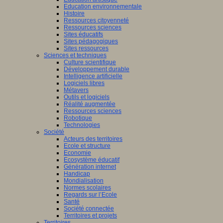
Education environnementale
Histoire
Ressources citoyenneté
Ressources sciences
Sites éducatifs
Sites pédagogiques
Sites ressources
Sciences et techniques
Culture scientifique
Développement durable
Intelligence artificielle
Logiciels libres
Métavers
Outils et logiciels
Réalité augmentée
Ressources sciences
Robotique
Technologies
Société
Acteurs des territoires
Ecole et structure
Economie
Ecosystème éducatif
Génération internet
Handicap
Mondialisation
Normes scolaires
Regards sur l’Ecole
Santé
Société connectée
Territoires et projets
Territoires