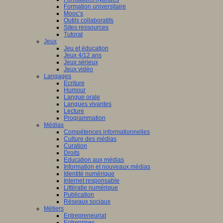
Formation universitaire
Mooc’s
Outils collaboratifs
Sites ressources
Tutorat
Jeux
Jeu et éducation
Jeux 4/12 ans
Jeux sérieux
Jeux vidéo
Langages
Ecriture
Humour
Langue orale
Langues vivantes
Lecture
Programmation
Médias
Compétences informationnelles
Culture des médias
Curation
Droits
Education aux médias
Information et nouveaux médias
Identité numérique
Internet responsable
Littératie numérique
Publication
Réseaux sociaux
Métiers
Entrepreneuriat
Entreprises