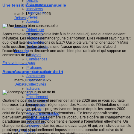
Débats
Faits marquants
Une tension bien consensuelle
Interviews
Reportages
mardi, 13 janvier 2026
Brèves
Débats
Agenda
Innover
Didactique
Dispositifs
Après ces quatre posts (voir la liste à la fin de celui-ci), une question devient
Pédagogie
inévitable. Les régions demandent une clarification. Elles veulent savoir qui fait
Recherche
quoi c’est la tension. Régions ou État ? Qui pilote vraiment l’orientation ? Mais
Technologies
cette question, posée ainsi, est une
fausse question
. Et il faut d’abord
Savoir(s)
l’examiner pour en découvrir une autre, bien plus radicale et qui suppose un
Analyses
consensus de fait.
Conférences
En savoir plus...
Outils
Pratiques
Accompagner sur un air de tri
Acteurs de l'éducation
Animateurs
Chercheurs
mardi, 06 janvier 2026
Collectivités
Débats
Editeurs
EdTech
Encadrement
Quatrième post de la série et premier de l’année 2026 que je vous souhaite
Enseignants
heureuse. La demande des régions pour des Maisons de l’Orientation s’inscrit
Entreprises
dans un langage qui s’est progressivement imposé depuis les années 2000 :
Etudiants
celui de l’«
accompagnement à l’orientation
». Ce terme apparaît neutre,
Filières industrielles
bienveillant, moderne. Mais derrière ce vocabulaire s’opère un changement de
Institutionnels
paradigme qui redéfinit profondément le rapport à l’orientation elle-même. Un
Médiateurs
changement qui, loin de clarifier, occulte davantage. Et qui, en individualisant le
Parents
problème, rend structurellement impossible toute approche collective du tri
Thématiques