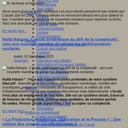
Jeux 4/12 ans
Jeux sérieux
Jeux vidéo
Nous avons tous vu le film mythique
Les sous-doués passent le bac
réalisé par
Langages
Claude Zidi en 1980. Certains élèves ne renoncent devant rien pour obtenir le
Ecriture
bac. Il semble que l'IA propose de nouvelles solutions pour repenser la triche.
Humour
Voici une anecdote me concernant cette semaine.
Langue orale
Langues vivantes
En savoir plus...
Lecture
Programmation
Hafid Adnani : L’école systémique au défi de la complexité :
Médias
vers une nouvelle manière de piloter les établissements
Compétences informationnelles
scolaires
Culture des médias
Curation
Droits
mardi, 02 décembre 2025
Education aux médias
Analyses
Information et nouveaux médias
Identité numérique
Internet responsable
Littératie numérique
Hafid Adnani * : Face aux transformations profondes de notre système
Publication
éducatif
: diversification des publics, accélération numérique, montée des
Réseaux sociaux
incertitudes, exigences croissantes de transparence, le métier de chef
Métiers
d’établissement connaît une mutation silencieuse mais déterminante.
L’école
Entrepreneuriat
n’est plus un empilement de fonctions.
Elle est un système vivant, traversé
Entreprises
de boucles de rétroaction, d’interactions multiples, de tensions parfois
Evolutions des métiers
fécondes. Penser l’école aujourd’hui, c’est accepter sa complexité.
Métiers du numérique
Orientation
En savoir plus...
Pratiques numériques
Cartes heuristiques
« La Production Numérique, l’Éducation et le Pouvoir » : Une
Classes inversées
culture des usages est-elle possible ?
Environnement Numérique de Travail