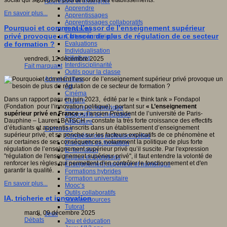
social qui se déploie pourtant dans les établissements.
Apprendre et enseigner
Apprendre
En savoir plus...
Apprentissages
Apprentissages collaboratifs
Pourquoi et comment l’essor de l’enseignement supérieur
Créativité
privé provoque un besoin de plus de régulation de ce secteur
Culture numérique
Evaluations
de formation ?
Individualisation
Initiatives
vendredi, 12 décembre 2025
Interdisciplinarité
Fait marquant
Outils pour la classe
Arts et Culture
Art
Cinéma
Dans un rapport paru en juin 2023, édité par le « think tank » Fondapol
Culture
(Fondation pour l’innovation politique), portant sur
« L’enseignement
Culture et numérique
supérieur privé en France »
, l’ancien Président de l’université de Paris-
Dispositifs de médiation
Dauphine – Laurent BATSCH – constate la très forte croissance des effectifs
Littérature
d’étudiants et apprentis inscrits dans un établissement d’enseignement
Formation
supérieur privé, et se penche sur les facteurs explicatifs de ce phénomène et
Compétences professionnelles
sur certaines de ses conséquences, notamment la politique de plus forte
Dispositifs de formation
régulation de l’enseignement supérieur privé qu’il suscite. Par l'expression
E- formation
"régulation de l'enseignement supérieur privé", il faut entendre la volonté de
Enjeux et évolutions
renforcer les règles qui permettent d'en contrôler le fonctionnement et d'en
Enseignement supérieur et numérique
garantir la qualité.
Formations hybrides
Formation universitaire
En savoir plus...
Mooc’s
Outils collaboratifs
IA, tricherie et innovation
Sites ressources
Tutorat
mardi, 09 décembre 2025
Jeux
Débats
Jeu et éducation