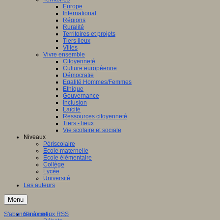
Europe
International
Régions
Ruralité
Territoires et projets
Tiers lieux
Villes
Vivre ensemble
Citoyenneté
Culture européenne
Démocratie
Egalité Hommes/Femmes
Ethique
Gouvernance
Inclusion
Laïcité
Ressources citoyenneté
Tiers - lieux
Vie scolaire et sociale
Niveaux
Périscolaire
Ecole maternelle
Ecole élémentaire
Collège
Lycée
Université
Les auteurs
Menu
S'abonner à ce flux RSS
S'informer