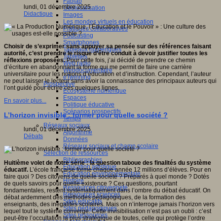
Fablab
lundi, 01 décembre 2025
Géolocalisation
Didactique
Images
Les mondes virtuels en éducation
Pratiques collaboratives
Podcasting
Smartphones
Choisir de s’exprimer sans appuyer sa pensée sur des références faisant
Tableaux numériques
autorité, c’est prendre le risque d’être conduit à devoir justifier toutes les
Tablettes
réflexions proposées.
Pour cette fois, j’ai décidé de prendre ce chemin
Web radio
d’écriture en abandonnant la forme qui me permit de faire une carrière
Webdocumentaire
universitaire pour les notions d’éducation et d’instruction. Cependant, l’auteur
eTwinning
ne peut laisser le lecteur sans avoir la connaissance des principaux auteurs qui
Prospective
l’ont guidé pour écrire ces quelques lignes.
Ecosystème numérique
Espaces
En savoir plus...
Politique éducative
Scénarios prospectifs
L’horizon invisible : former pour quelle société ?
Temps
Réseaux sociaux
lundi, 01 décembre 2025
Algorithme
Débats
Données
Réseaux sociaux et champ scolaire
Sélection de ressources
Bibliographies
Huitième volet de notre série : la question taboue des finalités du système
Education artistique
éducatif.
L’école française forme chaque année 12 millions d’élèves. Pour en
Education environnementale
faire quoi ? Des citoyens de quelle société ? Préparés à quel monde ? Dotés
Histoire
de quels savoirs pour quelle existence ? Ces questions, pourtant
Ressources citoyenneté
fondamentales, restent systématiquement dans l’ombre du débat éducatif. On
Ressources sciences
débat ardemment des méthodes pédagogiques, de la formation des
Sites éducatifs
enseignants, des inégalités scolaires. Mais on n’interroge jamais l’horizon vers
Sites pédagogiques
lequel tout le système converge. Cette invisibilisation n’est pas un oubli : c’est
Sites ressources
peut-être l’occultation la plus stratégique de toutes, celle qui protège l’ordre