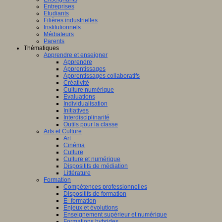
Entreprises
Etudiants
Filières industrielles
Institutionnels
Médiateurs
Parents
Thématiques
Apprendre et enseigner
Apprendre
Apprentissages
Apprentissages collaboratifs
Créativité
Culture numérique
Evaluations
Individualisation
Initiatives
Interdisciplinarité
Outils pour la classe
Arts et Culture
Art
Cinéma
Culture
Culture et numérique
Dispositifs de médiation
Littérature
Formation
Compétences professionnelles
Dispositifs de formation
E- formation
Enjeux et évolutions
Enseignement supérieur et numérique
Formations hybrides