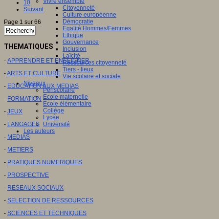
Vivre ensemble
10
Citoyenneté
Suivant
Culture européenne
Démocratie
Page 1 sur 66
Egalité Hommes/Femmes
Ethique
Gouvernance
THEMATIQUES
Inclusion
Laïcité
-
APPRENDRE ET ENSEIGNER
Ressources citoyenneté
Tiers - lieux
-
ARTS ET CULTURE
Vie scolaire et sociale
Niveaux
-
EDUCATION AUX MEDIAS
Périscolaire
Ecole maternelle
-
FORMATION
Ecole élémentaire
Collège
-
JEUX
Lycée
-
LANGAGES
Université
Les auteurs
-
MEDIAS
-
METIERS
-
PRATIQUES NUMERIQUES
-
PROSPECTIVE
-
RESEAUX SOCIAUX
-
SELECTION DE RESSOURCES
-
SCIENCES ET TECHNIQUES