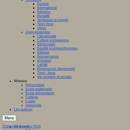
Europe
International
Régions
Ruralité
Territoires et projets
Tiers lieux
Villes
Vivre ensemble
Citoyenneté
Culture européenne
Démocratie
Egalité Hommes/Femmes
Ethique
Gouvernance
Inclusion
Laïcité
Ressources citoyenneté
Tiers - lieux
Vie scolaire et sociale
Niveaux
Périscolaire
Ecole maternelle
Ecole élémentaire
Collège
Lycée
Université
Les auteurs
Menu
S'abonner à ce flux RSS
S'informer