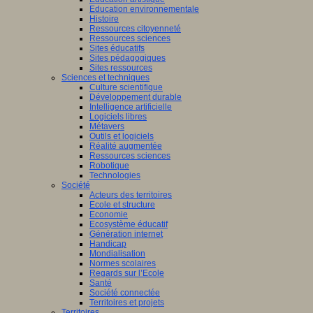
Education environnementale
Histoire
Ressources citoyenneté
Ressources sciences
Sites éducatifs
Sites pédagogiques
Sites ressources
Sciences et techniques
Culture scientifique
Développement durable
Intelligence artificielle
Logiciels libres
Métavers
Outils et logiciels
Réalité augmentée
Ressources sciences
Robotique
Technologies
Société
Acteurs des territoires
Ecole et structure
Economie
Ecosystème éducatif
Génération internet
Handicap
Mondialisation
Normes scolaires
Regards sur l’Ecole
Santé
Société connectée
Territoires et projets
Territoires