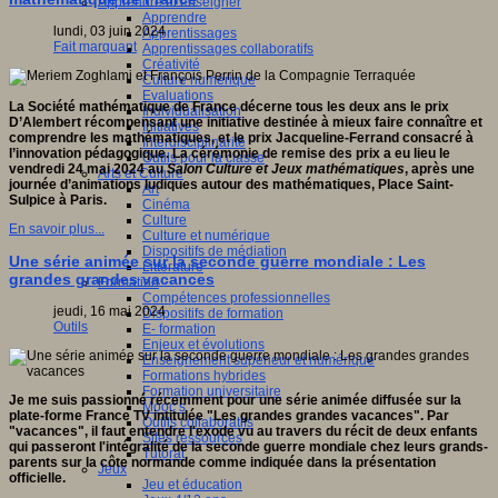
Apprendre et enseigner
Apprendre
lundi, 03 juin 2024
Apprentissages
Fait marquant
Apprentissages collaboratifs
Créativité
Culture numérique
Evaluations
La Société mathématique de France décerne tous les deux ans le prix
Individualisation
D’Alembert récompensant une initiative destinée à mieux faire connaître et
Initiatives
comprendre les mathématiques, et le prix Jacqueline-Ferrand consacré à
Interdisciplinarité
l’innovation pédagogique. La cérémonie de remise des prix a eu lieu le
Outils pour la classe
vendredi 24 mai 2024 au
Salon Culture et Jeux mathématiques
, après une
Arts et Culture
journée d’animations ludiques autour des mathématiques, Place Saint-
Art
Sulpice à Paris.
Cinéma
Culture
En savoir plus...
Culture et numérique
Dispositifs de médiation
Une série animée sur la seconde guerre mondiale : Les
Littérature
grandes grandes vacances
Formation
Compétences professionnelles
jeudi, 16 mai 2024
Dispositifs de formation
Outils
E- formation
Enjeux et évolutions
Enseignement supérieur et numérique
Formations hybrides
Formation universitaire
Je me suis passionné récemment pour une série animée diffusée sur la
Mooc’s
plate-forme France TV intitulée "Les grandes grandes vacances". Par
Outils collaboratifs
"vacances", il faut entendre l'exode vu au travers du récit de deux enfants
Sites ressources
qui passeront l'intégralité de la seconde guerre mondiale chez leurs grands-
Tutorat
parents sur la côte normande comme indiquée dans la présentation
Jeux
officielle.
Jeu et éducation