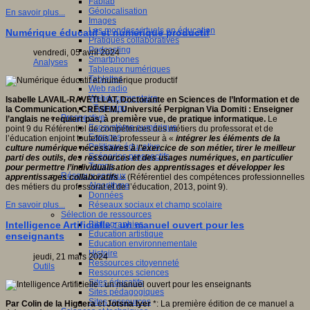
Fablab
Géolocalisation
En savoir plus...
Images
Les mondes virtuels en éducation
Numérique éducatif et numérique productif
Pratiques collaboratives
Podcasting
vendredi, 05 avril 2024
Smartphones
Analyses
Tableaux numériques
Tablettes
Web radio
Webdocumentaire
Isabelle LAVAIL-RAVETLLAT, Doctorante en Sciences de l’Information et de
eTwinning
la Communication, CRESEM, Université Perpignan Via Domiti
: Enseigner
Prospective
l’anglais ne requiert pas, à première vue, de pratique informatique.
Le
Ecosystème numérique
point 9 du Référentiel de compétences des métiers du professorat et de
Espaces
l’éducation enjoint toutefois le professeur à «
i
ntégrer les éléments de la
Politique éducative
culture numérique nécessaires à l’exercice de son métier, tirer le meilleur
Scénarios prospectifs
parti des outils, des ressources et des usages numériques, en particulier
Temps
pour permettre l’individualisation des apprentissages et développer les
Réseaux sociaux
apprentissages collaboratifs
» (Référentiel des compétences professionnelles
Algorithme
des métiers du professorat et de l’éducation, 2013, point 9).
Données
Réseaux sociaux et champ scolaire
En savoir plus...
Sélection de ressources
Bibliographies
Intelligence Artificielle : un manuel ouvert pour les
Education artistique
enseignants
Education environnementale
Histoire
jeudi, 21 mars 2024
Ressources citoyenneté
Outils
Ressources sciences
Sites éducatifs
Sites pédagogiques
Sites ressources
Par Colin de la Higuera
et
Jotsna Iyer
*: La première édition de ce manuel a