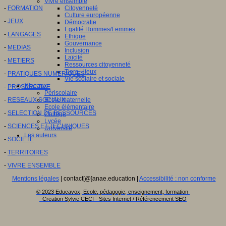
Vivre ensemble
-
FORMATION
Citoyenneté
Culture européenne
-
JEUX
Démocratie
Egalité Hommes/Femmes
-
LANGAGES
Ethique
Gouvernance
-
MEDIAS
Inclusion
Laïcité
-
METIERS
Ressources citoyenneté
Tiers - lieux
-
PRATIQUES NUMERIQUES
Vie scolaire et sociale
Niveaux
-
PROSPECTIVE
Périscolaire
-
RESEAUX SOCIAUX
Ecole maternelle
Ecole élémentaire
-
SELECTION DE RESSOURCES
Collège
Lycée
-
SCIENCES ET TECHNIQUES
Université
Les auteurs
-
SOCIETE
-
TERRITOIRES
-
VIVRE ENSEMBLE
Mentions légales
| contact[@]anae.education |
Accessibilité : non conforme
© 2023 Educavox, Ecole, pédagogie, enseignement, formation
Creation Sylvie CECI - Sites Internet / Référencement SEO