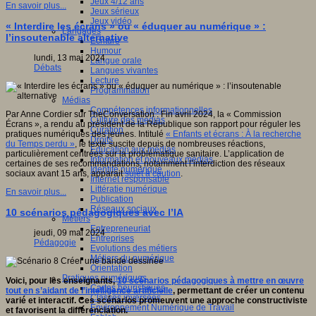
Jeux 4/12 ans
En savoir plus...
Jeux sérieux
Jeux vidéo
« Interdire les écrans » ou « éduquer au numérique » :
Langages
l’insoutenable alternative
Ecriture
Humour
lundi, 13 mai 2024
Langue orale
Débats
Langues vivantes
Lecture
Programmation
Médias
Compétences informationnelles
Par Anne Cordier sur TheConversation : Fin avril 2024, la « Commission
Culture des médias
Écrans », a rendu au président de la République son rapport pour réguler les
Curation
pratiques numériques des jeunes. Intitulé
« Enfants et écrans : À la recherche
Droits
du Temps perdu »
, le texte suscite depuis de nombreuses réactions,
Education aux médias
particulièrement centrées sur la problématique sanitaire. L’application de
Information et nouveaux médias
certaines de ses recommandations, notamment l’interdiction des réseaux
Identité numérique
sociaux avant 15 ans, apparait
sujet à caution
.
Internet responsable
Littératie numérique
En savoir plus...
Publication
Réseaux sociaux
10 scénarios pédagogiques avec l’IA
Métiers
Entrepreneuriat
jeudi, 09 mai 2024
Entreprises
Pédagogie
Evolutions des métiers
Métiers du numérique
Orientation
Pratiques numériques
Voici, pour les enseignants,
10 scénarios pédagogiques à mettre en œuvre
Cartes heuristiques
tout en s’aidant de l’intelligence artificielle
, permettant de créer un contenu
Classes inversées
varié et interactif. Ces scénarios promeuvent une approche constructiviste
Environnement Numérique de Travail
et favorisent la différenciation.