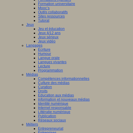
Formation universitaire
Mooc’s
Outils collaboratifs
Sites ressources
Tutorat
Jeux
Jeu et éducation
Jeux 4/12 ans
Jeux sérieux
Jeux vidéo
Langages
Ecriture
Humour
Langue orale
Langues vivantes
Lecture
Programmation
Médias
Compétences informationnelles
Culture des médias
Curation
Droits
Education aux médias
Information et nouveaux médias
Identité numérique
Internet responsable
Littératie numérique
Publication
Réseaux sociaux
Métiers
Entrepreneuriat
Entreprises