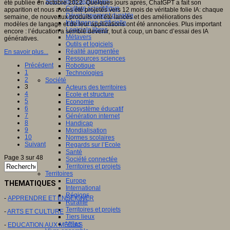
Sciences et techniques
été publiée en octobre 2022. Quelques jours après, ChatGPT a fait son
Culture scientifique
apparition et nous avons été projetés vers 12 mois de véritable folie IA: chaque
Développement durable
semaine, de nouveaux produits ont été lancés et des améliorations des
Intelligence artificielle
modèles de langage et de leur applications ont été annoncées. Plus important
Logiciels libres
encore : l’éducation a semblé devenir, tout à coup, un banc d’essai des IA
Métavers
génératives.
Outils et logiciels
Réalité augmentée
En savoir plus...
Ressources sciences
Précédent
Robotique
1
Technologies
2
Société
3
Acteurs des territoires
4
Ecole et structure
5
Economie
6
Ecosystème éducatif
7
Génération internet
8
Handicap
9
Mondialisation
10
Normes scolaires
Suivant
Regards sur l’Ecole
Santé
Page 3 sur 48
Société connectée
Territoires et projets
Territoires
Europe
THEMATIQUES
International
Régions
-
APPRENDRE ET ENSEIGNER
Ruralité
Territoires et projets
-
ARTS ET CULTURE
Tiers lieux
Villes
-
EDUCATION AUX MEDIAS