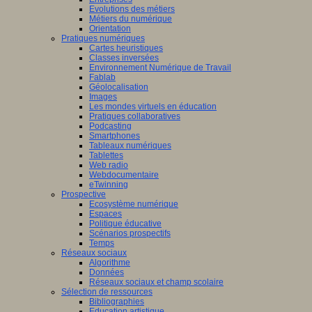
Evolutions des métiers
Métiers du numérique
Orientation
Pratiques numériques
Cartes heuristiques
Classes inversées
Environnement Numérique de Travail
Fablab
Géolocalisation
Images
Les mondes virtuels en éducation
Pratiques collaboratives
Podcasting
Smartphones
Tableaux numériques
Tablettes
Web radio
Webdocumentaire
eTwinning
Prospective
Ecosystème numérique
Espaces
Politique éducative
Scénarios prospectifs
Temps
Réseaux sociaux
Algorithme
Données
Réseaux sociaux et champ scolaire
Sélection de ressources
Bibliographies
Education artistique