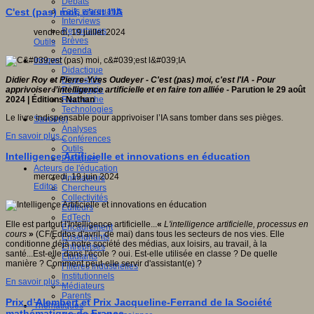
Débats
Faits marquants
C'est (pas) moi, c'est l'IA
Interviews
Reportages
vendredi, 19 juillet 2024
Brèves
Outils
Agenda
Innover
Didactique
Dispositifs
Didier Roy et Pierre-Yves Oudeyer - C'est (pas) moi, c'est l'IA -
Pour
Pédagogie
apprivoiser l’intelligence artificielle et en faire ton alliée -
Parution le 29 août
Recherche
2024 | Éditions Nathan
Technologies
Le livre indispensable pour apprivoiser l’IA sans tomber dans ses pièges.
Savoir(s)
Analyses
En savoir plus...
Conférences
Outils
Intelligence Artificielle et innovations en éducation
Pratiques
Acteurs de l'éducation
mercredi, 19 juin 2024
Animateurs
Editos
Chercheurs
Collectivités
Editeurs
EdTech
Elle est partout l'Intelligence artificielle...
«
L'intelligence artificielle, processus en
Encadrement
cours
»
(CF/Editos d'avril, de mai) dans tous les secteurs de nos vies. Elle
Enseignants
conditionne déjà notre société des médias, aux loisirs, au travail, à la
Entreprises
santé...Est-elle dans l'école ? oui. Est-elle utilisée en classe ? De quelle
Etudiants
manière ? Comment peut-elle servir d'assistant(e) ?
Filières industrielles
Institutionnels
En savoir plus...
Médiateurs
Parents
Prix d’Alembert et Prix Jacqueline-Ferrand de la Société
Thématiques
mathématique de France