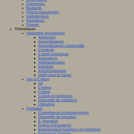
Entreprises
Etudiants
Filières industrielles
Institutionnels
Médiateurs
Parents
Thématiques
Apprendre et enseigner
Apprendre
Apprentissages
Apprentissages collaboratifs
Créativité
Culture numérique
Evaluations
Individualisation
Initiatives
Interdisciplinarité
Outils pour la classe
Arts et Culture
Art
Cinéma
Culture
Culture et numérique
Dispositifs de médiation
Littérature
Formation
Compétences professionnelles
Dispositifs de formation
E- formation
Enjeux et évolutions
Enseignement supérieur et numérique
Formations hybrides