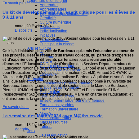
Apprendre et enseigner
En savoir plus...
Apprendre
Apprentissages
Un kit de développement de l'esprit critique pour les élèves de
Apprentissages collaboratifs
9 à 11 ans
Créativité
Culture numérique
mardi, 20 février 2024
Evaluations
Dispositifs
Individualisation
Initiatives
Interdisciplinarité
Outils pour la classe
Arts et Culture
Ce kit, à l'initiative de la ville de Bordeaux qui a mis l'éducation au coeur de
Art
ses priorités. Il est le résultat d’un travail collectif, du partage d’expertises
Cinéma
et d’expériences de différents partenaires, qui a réuni une pluralité
Culture
d’acteurs :
l’Education nationale (Direction des Services Départementaux de
Culture et numérique
l’Education Nationale de la Gironde), le réseau Canopé et le Centre de Liaison
Dispositifs de médiation
pour l’Education aux Médias et à l’Information (CLEMI), Arnaud SCHWARTZ,
Littérature
Directeur de l’IJBA, l'Institut de Journalisme Bordeaux Aquitaine et son équipe
Formation
ainsi que Marie CORIS, Maître de Conférence en Economie à l’Université de
Compétences professionnelles
Bordeaux. Leurs engagements ont été soutenus par le Maire de Bordeaux,
Dispositifs de formation
Pierre HURMIC et mesdames Sylvie SCHMITT et Emmanuelle CUNY
E- formation
(respectivement Adjointe et ex-Adjointe au Maire en charge de l’Education) et
Enjeux et évolutions
ont ainsi permis la construction d'outils pédagogiques.
Enseignement supérieur et numérique
Formations hybrides
En savoir plus...
Formation universitaire
Mooc’s
La semaine des Maths 2024 avec M@ths en-vie
Outils collaboratifs
Sites ressources
mardi, 13 février 2024
Tutorat
Agenda
Jeux
Jeu et éducation