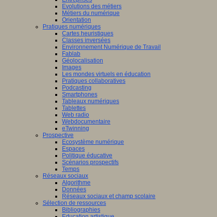
Evolutions des métiers
Métiers du numérique
Orientation
Pratiques numériques
Cartes heuristiques
Classes inversées
Environnement Numérique de Travail
Fablab
Géolocalisation
Images
Les mondes virtuels en éducation
Pratiques collaboratives
Podcasting
Smartphones
Tableaux numériques
Tablettes
Web radio
Webdocumentaire
eTwinning
Prospective
Ecosystème numérique
Espaces
Politique éducative
Scénarios prospectifs
Temps
Réseaux sociaux
Algorithme
Données
Réseaux sociaux et champ scolaire
Sélection de ressources
Bibliographies
Education artistique