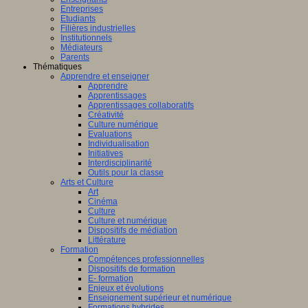
Entreprises
Etudiants
Filières industrielles
Institutionnels
Médiateurs
Parents
Thématiques
Apprendre et enseigner
Apprendre
Apprentissages
Apprentissages collaboratifs
Créativité
Culture numérique
Evaluations
Individualisation
Initiatives
Interdisciplinarité
Outils pour la classe
Arts et Culture
Art
Cinéma
Culture
Culture et numérique
Dispositifs de médiation
Littérature
Formation
Compétences professionnelles
Dispositifs de formation
E- formation
Enjeux et évolutions
Enseignement supérieur et numérique
Formations hybrides