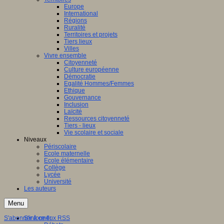
Europe
International
Régions
Ruralité
Territoires et projets
Tiers lieux
Villes
Vivre ensemble
Citoyenneté
Culture européenne
Démocratie
Egalité Hommes/Femmes
Ethique
Gouvernance
Inclusion
Laïcité
Ressources citoyenneté
Tiers - lieux
Vie scolaire et sociale
Niveaux
Périscolaire
Ecole maternelle
Ecole élémentaire
Collège
Lycée
Université
Les auteurs
Menu
S'abonner à ce flux RSS
S'informer