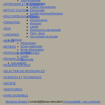
Vivre ensemble
Citoyenneté
-
APPRENDRE ET ENSEIGNER
Culture européenne
-
ARTS ET CULTURE
Démocratie
Egalité Hommes/Femmes
-
EDUCATION AUX MEDIAS
Ethique
Gouvernance
-
FORMATION
Inclusion
Laïcité
-
JEUX
Ressources citoyenneté
Tiers - lieux
-
LANGAGES
Vie scolaire et sociale
Niveaux
-
MEDIAS
Périscolaire
Ecole maternelle
-
METIERS
Ecole élémentaire
-
PRATIQUES NUMERIQUES
Collège
Lycée
-
PROSPECTIVE
Université
Les auteurs
-
RESEAUX SOCIAUX
-
SELECTION DE RESSOURCES
-
SCIENCES ET TECHNIQUES
-
SOCIETE
-
TERRITOIRES
-
VIVRE ENSEMBLE
Mentions légales
| contact[@]anae.education |
Accessibilité : non conforme