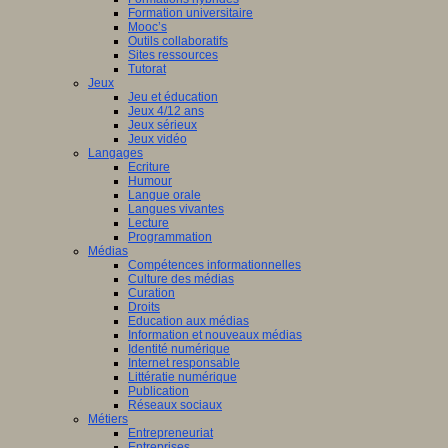
Formation universitaire
Mooc’s
Outils collaboratifs
Sites ressources
Tutorat
Jeux
Jeu et éducation
Jeux 4/12 ans
Jeux sérieux
Jeux vidéo
Langages
Ecriture
Humour
Langue orale
Langues vivantes
Lecture
Programmation
Médias
Compétences informationnelles
Culture des médias
Curation
Droits
Education aux médias
Information et nouveaux médias
Identité numérique
Internet responsable
Littératie numérique
Publication
Réseaux sociaux
Métiers
Entrepreneuriat
Entreprises