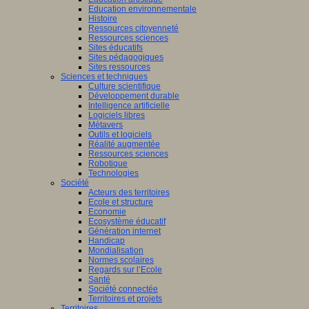
Education environnementale
Histoire
Ressources citoyenneté
Ressources sciences
Sites éducatifs
Sites pédagogiques
Sites ressources
Sciences et techniques
Culture scientifique
Développement durable
Intelligence artificielle
Logiciels libres
Métavers
Outils et logiciels
Réalité augmentée
Ressources sciences
Robotique
Technologies
Société
Acteurs des territoires
Ecole et structure
Economie
Ecosystème éducatif
Génération internet
Handicap
Mondialisation
Normes scolaires
Regards sur l’Ecole
Santé
Société connectée
Territoires et projets
Territoires