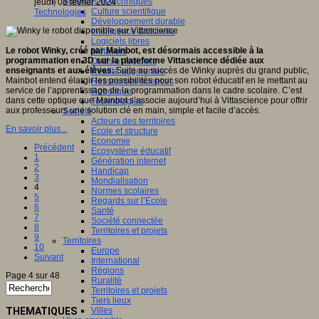
Sciences et techniques
jeudi, 08 février 2024
Culture scientifique
Technologies
Développement durable
Intelligence artificielle
Logiciels libres
Le robot Winky, créé par Mainbot, est désormais accessible à la
Métavers
programmation en 3D sur la plateforme Vittascience dédiée aux
Outils et logiciels
enseignants et aux élèves.
Suite au succès de Winky auprès du grand public,
Réalité augmentée
Mainbot entend élargir les possibilités pour son robot éducatif en le mettant au
Ressources sciences
service de l’apprentissage de la programmation dans le cadre scolaire. C’est
Robotique
dans cette optique que Mainbot s’associe aujourd’hui à Vittascience pour offrir
Technologies
aux professeurs une solution clé en main, simple et facile d’accès.
Société
Acteurs des territoires
En savoir plus...
Ecole et structure
Economie
Précédent
Ecosystème éducatif
1
Génération internet
2
Handicap
3
Mondialisation
4
Normes scolaires
5
Regards sur l’Ecole
6
Santé
7
Société connectée
8
Territoires et projets
9
Territoires
10
Europe
Suivant
International
Régions
Page 4 sur 48
Ruralité
Territoires et projets
Tiers lieux
THEMATIQUES
Villes