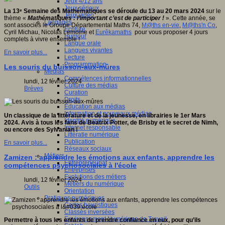
Jeux 4/12 ans
Jeux sérieux
La 13ᵉ Semaine des Mathématiques se déroule du 13 au 20 mars 2024
sur le
Jeux vidéo
thème
«
Mathématiques : l’important c’est de participer !
». Cette année, se
Langages
sont associés le Groupe Départemental Maths 74,
M@ths en-vie
,
M@ths'n Co
,
Ecriture
Cyril Michau, Nicolas Lemoine et
Eurêkamaths
pour vous proposer 4 jours
Humour
complets à vivre ensemble !
Langue orale
Langues vivantes
En savoir plus...
Lecture
Programmation
Les souris du buisson-aux-mûres
Médias
Compétences informationnelles
lundi, 12 février 2024
Culture des médias
Brèves
Curation
Droits
Education aux médias
Information et nouveaux médias
Un classique de la littérature et de la jeunesse, en librairies le 1er Mars
Identité numérique
2024.
Avis à tous les fans de Beatrix Potter, de Brisby et le secret de Nimh,
Internet responsable
ou encore des Sylvanian !
Littératie numérique
Publication
En savoir plus...
Réseaux sociaux
Métiers
Zamizen : apprendre les émotions aux enfants, apprendre les
Entrepreneuriat
compétences psychosociales à l'école
Entreprises
Evolutions des métiers
lundi, 12 février 2024
Métiers du numérique
Outils
Orientation
Pratiques numériques
Cartes heuristiques
Classes inversées
Environnement Numérique de Travail
Permettre à tous les enfants de prendre confiance en eux, pour qu’ils