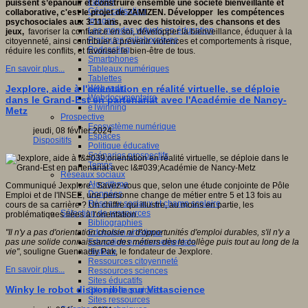
Fablab
puissent s’épanouir et construire ensemble une société bienveillante et
Géolocalisation
collaborative, c'est le projet de ZAMIZEN. Développer les compétences
Images
psychosociales aux 3-11 ans, avec des histoires, des chansons et des
Les mondes virtuels en éducation
jeux,
favoriser la confiance en soi, développer la bienveillance, éduquer à la
Pratiques collaboratives
citoyenneté, ainsi contribuer à prévenir violences et comportements à risque,
Podcasting
réduire les conflits, et favoriser le bien-être de tous.
Smartphones
Tableaux numériques
En savoir plus...
Tablettes
Web radio
Jexplore, aide à l'orientation en réalité virtuelle, se déploie
Webdocumentaire
dans le Grand-Est en partenariat avec l'Académie de Nancy-
eTwinning
Metz
Prospective
Ecosystème numérique
jeudi, 08 février 2024
Espaces
Dispositifs
Politique éducative
Scénarios prospectifs
Temps
Réseaux sociaux
Algorithme
Communiqué Jexplore : Savez-vous que, selon une étude conjointe de Pôle
Données
Emploi et de l'INSEE, une personne change de métier entre 5 et 13 fois au
Réseaux sociaux et champ scolaire
cours de sa carrière ? Un chiffre qui illustre, au moins en partie, les
Sélection de ressources
problématiques liées à l'orientation.
Bibliographies
Education artistique
"Il n'y a pas d'orientation choisie ni d'opportunités d'emploi durables, s'il n'y a
Education environnementale
pas une solide connaissance des métiers dès le collège puis tout au long de la
Histoire
vie"
, souligne Guennadiy Pak, le fondateur de Jexplore.
Ressources citoyenneté
En savoir plus...
Ressources sciences
Sites éducatifs
Winky le robot disponible sur Vittascience
Sites pédagogiques
Sites ressources