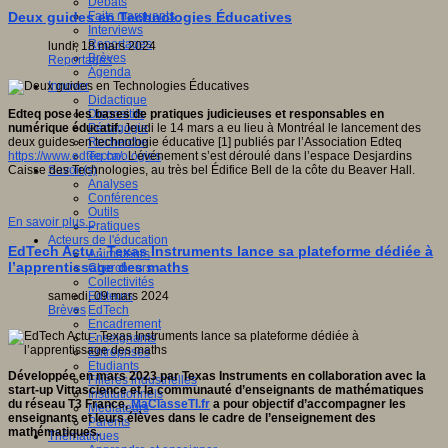
Débats
Faits marquants
Deux guides en Technologies Éducatives
Interviews
Reportages
lundi, 18 mars 2024
Brèves
Reportages
Agenda
Innover
Didactique
Dispositifs
Edteq pose les bases de pratiques judicieuses et responsables en
Pédagogie
numérique éducatif.
Jeudi le 14 mars a eu lieu à Montréal le lancement des
Recherche
deux guides en technologie éducative [1] publiés par l’Association Edteq
Technologies
https://www.edteq.ca/
. L’événement s’est déroulé dans l’espace Desjardins
Savoir(s)
Caisse des Technologies, au très bel Édifice Bell de la côte du Beaver Hall.
Analyses
Conférences
Outils
En savoir plus...
Pratiques
Acteurs de l'éducation
EdTech Actu : Texas Instruments lance sa plateforme dédiée à
Animateurs
l’apprentissage des maths
Chercheurs
Collectivités
Editeurs
samedi, 09 mars 2024
EdTech
Brèves
Encadrement
Enseignants
Entreprises
Etudiants
Développée en mars 2023 par Texas Instruments en collaboration avec la
Filières industrielles
start-up Vittascience et la communauté d’enseignants de mathématiques
Institutionnels
du réseau T3 France,
MaClasseTI.fr
a pour objectif d’accompagner les
Médiateurs
enseignants et leurs élèves dans le cadre de l’enseignement des
Parents
mathématiques.
Thématiques