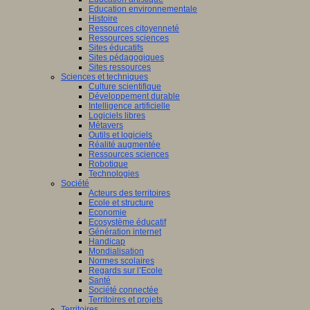
Education environnementale
Histoire
Ressources citoyenneté
Ressources sciences
Sites éducatifs
Sites pédagogiques
Sites ressources
Sciences et techniques
Culture scientifique
Développement durable
Intelligence artificielle
Logiciels libres
Métavers
Outils et logiciels
Réalité augmentée
Ressources sciences
Robotique
Technologies
Société
Acteurs des territoires
Ecole et structure
Economie
Ecosystème éducatif
Génération internet
Handicap
Mondialisation
Normes scolaires
Regards sur l’Ecole
Santé
Société connectée
Territoires et projets
Territoires