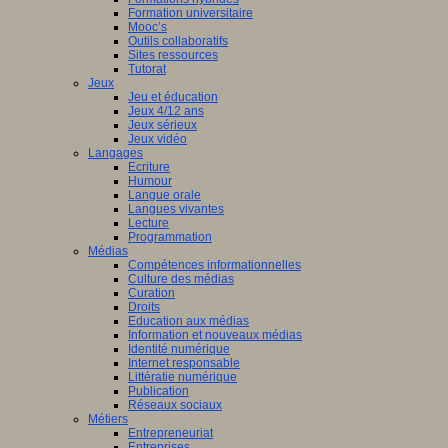
Formation universitaire
Mooc’s
Outils collaboratifs
Sites ressources
Tutorat
Jeux
Jeu et éducation
Jeux 4/12 ans
Jeux sérieux
Jeux vidéo
Langages
Ecriture
Humour
Langue orale
Langues vivantes
Lecture
Programmation
Médias
Compétences informationnelles
Culture des médias
Curation
Droits
Education aux médias
Information et nouveaux médias
Identité numérique
Internet responsable
Littératie numérique
Publication
Réseaux sociaux
Métiers
Entrepreneuriat
Entreprises