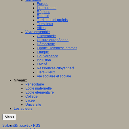
Europe
International
Régions
Ruralité
Territoires et projets
Tiers lieux
Villes
Vivre ensemble
Citoyenneté
Culture européenne
Démocratie
Egalité Hommes/Femmes
Ethique
Gouvernance
Inclusion
Laïcité
Ressources citoyenneté
Tiers - lieux
Vie scolaire et sociale
Niveaux
Périscolaire
Ecole maternelle
Ecole élémentaire
Collège
Lycée
Université
Les auteurs
Menu
S'abonner à ce flux RSS
S'informer