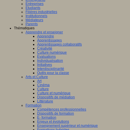
Entreprises
Etudiants
Filières industrielles
Institutionnels
Médiateurs
Parents
Thématiques
Apprendre et enseigner
Apprendre
Apprentissages
Apprentissages collaboratifs
Créativité
Culture numérique
Evaluations
Individualisation
Initiatives
Interdisciplinarité
Outils pour la classe
Arts et Culture
Art
Cinéma
Culture
Culture et numérique
Dispositifs de médiation
Littérature
Formation
Compétences professionnelles
Dispositifs de formation
E- formation
Enjeux et évolutions
Enseignement supérieur et numérique
Formations hybrides