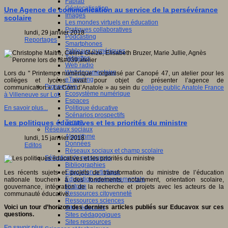
Fablab
Géolocalisation
Une Agence de communication au service de la persévérance
Images
scolaire
Les mondes virtuels en éducation
Pratiques collaboratives
lundi, 29 janvier 2018
Podcasting
Reportages
Smartphones
Tableaux numériques
Tablettes
Web radio
Webdocumentaire
Lors du " Printemps numérique " organisé par Canopé 47, un atelier pour les
eTwinning
collèges et lycées avait pour objet de présenter l’agence de
Prospective
communication « La Com d’Anatole » au sein du
collège public Anatole France
Ecosystème numérique
à Villeneuve sur Lot
.
Espaces
Politique éducative
En savoir plus...
Scénarios prospectifs
Temps
Les politiques éducatives et les priorités du ministre
Réseaux sociaux
Algorithme
lundi, 15 janvier 2018
Données
Editos
Réseaux sociaux et champ scolaire
Sélection de ressources
Bibliographies
Education artistique
Les récents sujets et projets de transformation du ministre de l’éducation
Education environnementale
nationale touchent à des fondements, notamment, orientation scolaire,
Histoire
gouvernance, intégration de la recherche et projets avec les acteurs de la
Ressources citoyenneté
communauté éducative.
Ressources sciences
Voici un tour d’horizon des derniers articles publiés sur Educavox sur ces
Sites éducatifs
questions.
Sites pédagogiques
Sites ressources
En savoir plus...