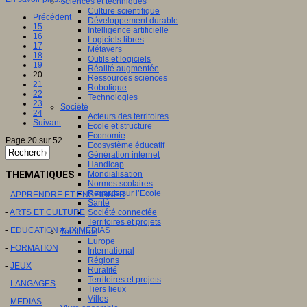
Sciences et techniques
Culture scientifique
Précédent
Développement durable
15
Intelligence artificielle
16
Logiciels libres
17
Métavers
18
Outils et logiciels
19
Réalité augmentée
20
Ressources sciences
21
Robotique
22
Technologies
23
Société
24
Acteurs des territoires
Suivant
Ecole et structure
Economie
Page 20 sur 52
Ecosystème éducatif
Génération internet
Handicap
THEMATIQUES
Mondialisation
Normes scolaires
Regards sur l’Ecole
-
APPRENDRE ET ENSEIGNER
Santé
-
ARTS ET CULTURE
Société connectée
Territoires et projets
-
EDUCATION AUX MEDIAS
Territoires
Europe
-
FORMATION
International
Régions
-
JEUX
Ruralité
Territoires et projets
-
LANGAGES
Tiers lieux
Villes
-
MEDIAS