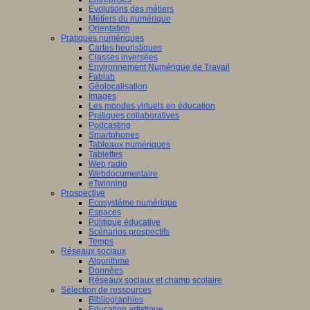
Evolutions des métiers
Métiers du numérique
Orientation
Pratiques numériques
Cartes heuristiques
Classes inversées
Environnement Numérique de Travail
Fablab
Géolocalisation
Images
Les mondes virtuels en éducation
Pratiques collaboratives
Podcasting
Smartphones
Tableaux numériques
Tablettes
Web radio
Webdocumentaire
eTwinning
Prospective
Ecosystème numérique
Espaces
Politique éducative
Scénarios prospectifs
Temps
Réseaux sociaux
Algorithme
Données
Réseaux sociaux et champ scolaire
Sélection de ressources
Bibliographies
Education artistique