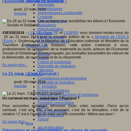
Apprendre et enseigner
l’Economie Sociale et Solidaire !
Apprendre
Apprentissages
jeudi, 22 mars 2018
Apprentissages collaboratifs
Agenda
Créativité
Culture numérique
Evaluations
Individualisation
#SESSE2018 -
L’OCCE
,
Coop FR
et
L’ESPER
vous donnent rendez-vous du
Initiatives
26 au 31 mars 2018 pour la nouvelle édition de la «
Semaine de l’ESS à
Interdisciplinarité
l’École
». Soutenue par le Ministère de l’Éducation nationale et Ministère de la
Outils pour la classe
Transition Écologique et Solidaire, cette action s’adresse à vous,
Arts et Culture
professionnels de l’éducation de la maternelle au lycée, acteurs de l’Economie
Art
Sociale et Solidaire et jeunes engagés, qui souhaitez transmettre les valeurs de
Cinéma
la démocratie, de la solidarité et de la citoyenneté.
Culture
Culture et numérique
En savoir plus...
Dispositifs de médiation
Littérature
Le 21 mars : C'est Carnaval !
Formation
Compétences professionnelles
jeudi, 08 mars 2018
Dispositifs de formation
Agenda
E- formation
Enjeux et évolutions
Enseignement supérieur et numérique
Un carnaval oui mais...numérique ? Pourquoi ?
Formations hybrides
Formation universitaire
Pour rencontrer, échanger, découvrir, jouer, créer, raconter…Parce qu’un
Mooc’s
carnaval, c’est une fête, c’est populaire, c’est de la disruption, c’est de la
Outils collaboratifs
création ! C’est à l’image de notre société connectée ! Même pas peur !
Sites ressources
Tutorat
En savoir plus...
Jeux
Jeu et éducation
Orientation et positionnement en classe de seconde