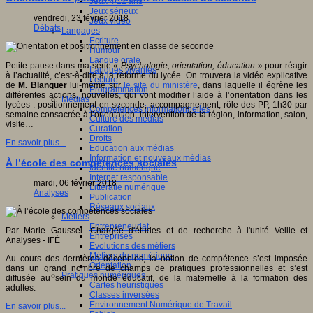
Jeux 4/12 ans
Jeux sérieux
vendredi, 23 février 2018
Jeux vidéo
Débats
Langages
Ecriture
Humour
Langue orale
Petite pause dans ma série «
Psychologie, orientation, éducation
» pour réagir
Langues vivantes
à l’actualité, c’est-à-dire à la réforme du lycée. On trouvera la vidéo explicative
Lecture
de
M. Blanquer
lui-même sur
le site du ministère
, dans laquelle il égrène les
Programmation
différentes actions, nouvelles, qui vont modifier l’aide à l’orientation dans les
Médias
lycées : positionnement en seconde, accompagnement, rôle des PP, 1h30 par
Compétences informationnelles
semaine consacrée à l’orientation, intervention de la région, information, salon,
Culture des médias
visite…
Curation
Droits
En savoir plus...
Education aux médias
Information et nouveaux médias
À l’école des compétences sociales
Identité numérique
Internet responsable
mardi, 06 février 2018
Littératie numérique
Analyses
Publication
Réseaux sociaux
Métiers
Entrepreneuriat
Par Marie Gaussel- Chargée d'études et de recherche à l'unité Veille et
Entreprises
Analyses - IFÉ
Evolutions des métiers
Métiers du numérique
Au cours des dernières décennies, la notion de compétence s’est imposée
Orientation
dans un grand nombre de champs de pratiques professionnelles et s’est
Pratiques numériques
diffusée au sein du monde éducatif, de la maternelle à la formation des
Cartes heuristiques
adultes.
Classes inversées
Environnement Numérique de Travail
En savoir plus...