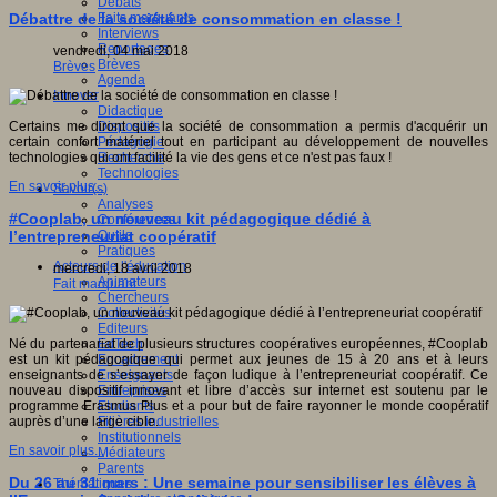
Débats
Faits marquants
Débattre de la société de consommation en classe !
Interviews
Reportages
vendredi, 04 mai 2018
Brèves
Brèves
Agenda
Innover
Didactique
Dispositifs
Certains me diront que la société de consommation a permis d'acquérir un
Pédagogie
certain confort matériel tout en participant au développement de nouvelles
Recherche
technologies qui ont facilité la vie des gens et ce n'est pas faux !
Technologies
En savoir plus...
Savoir(s)
Analyses
#Cooplab, un nouveau kit pédagogique dédié à
Conférences
Outils
l’entrepreneuriat coopératif
Pratiques
Acteurs de l'éducation
mercredi, 18 avril 2018
Animateurs
Fait marquant
Chercheurs
Collectivités
Editeurs
EdTech
Né du partenariat de plusieurs structures coopératives européennes, #Cooplab
Encadrement
est un kit pédagogique qui permet aux jeunes de 15 à 20 ans et à leurs
Enseignants
enseignants de s’essayer de façon ludique à l’entrepreneuriat coopératif. Ce
Entreprises
nouveau dispositif innovant et libre d’accès sur internet est soutenu par le
Etudiants
programme Erasmus Plus et a pour but de faire rayonner le monde coopératif
Filières industrielles
auprès d’une large cible.
Institutionnels
En savoir plus...
Médiateurs
Parents
Du 26 au 31 mars : Une semaine pour sensibiliser les élèves à
Thématiques