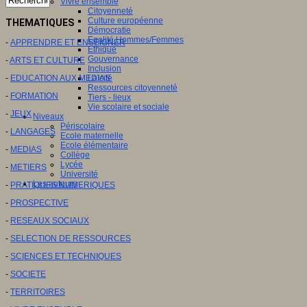
Vivre ensemble
Citoyenneté
Culture européenne
THEMATIQUES
Démocratie
Egalité Hommes/Femmes
-
APPRENDRE ET ENSEIGNER
Ethique
Gouvernance
-
ARTS ET CULTURE
Inclusion
-
EDUCATION AUX MEDIAS
Laïcité
Ressources citoyenneté
-
FORMATION
Tiers - lieux
Vie scolaire et sociale
-
JEUX
Niveaux
Périscolaire
-
LANGAGES
Ecole maternelle
Ecole élémentaire
-
MEDIAS
Collège
Lycée
-
METIERS
Université
Les auteurs
-
PRATIQUES NUMERIQUES
-
PROSPECTIVE
-
RESEAUX SOCIAUX
-
SELECTION DE RESSOURCES
-
SCIENCES ET TECHNIQUES
-
SOCIETE
-
TERRITOIRES