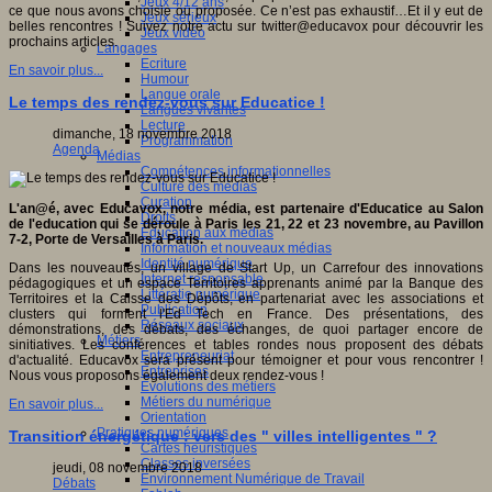
Jeux 4/12 ans
ce que nous avons choisie ou proposée. Ce n’est pas exhaustif…Et il y eut de
Jeux sérieux
belles rencontres ! Suivez notre actu sur twitter@educavox pour découvrir les
Jeux vidéo
prochains articles.
Langages
Ecriture
En savoir plus...
Humour
Langue orale
Le temps des rendez-vous sur Educatice !
Langues vivantes
Lecture
dimanche, 18 novembre 2018
Programmation
Agenda
Médias
Compétences informationnelles
Culture des médias
Curation
L'an@é, avec Educavox, notre média, est partenaire d'Educatice au Salon
Droits
de l'education qui se déroule à Paris les 21, 22 et 23 novembre, au Pavillon
Education aux médias
7-2, Porte de Versailles à Paris.
Information et nouveaux médias
Identité numérique
Dans les nouveautés, un village de Start Up, un Carrefour des innovations
Internet responsable
pédagogiques et un espace Territoires apprenants animé par la Banque des
Littératie numérique
Territoires et la Caisse des Dépôts, en partenariat avec les associations et
Publication
clusters qui forment l'Ed Tech en France. Des présentations, des
Réseaux sociaux
démonstrations, des débats, des échanges, de quoi partager encore de
Métiers
sinitiatives. Les conférences et tables rondes nous proposent des débats
Entrepreneuriat
d'actualité. Educavox sera présent pour témoigner et pour vous rencontrer !
Entreprises
Nous vous proposons également deux rendez-vous !
Evolutions des métiers
Métiers du numérique
En savoir plus...
Orientation
Pratiques numériques
Transition énergétique : vers des " villes intelligentes " ?
Cartes heuristiques
Classes inversées
jeudi, 08 novembre 2018
Environnement Numérique de Travail
Débats