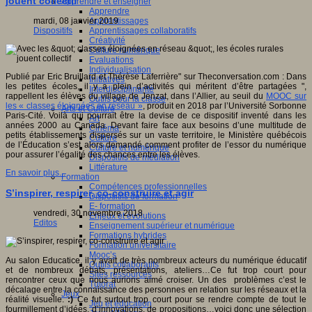
jouent collectif
Apprendre et enseigner
Apprendre
Apprentissages
mardi, 08 janvier 2019
Apprentissages collaboratifs
Dispositifs
Créativité
Culture numérique
Evaluations
Individualisation
Publié par Eric Bruillard et Thérèse Laferrière" sur Theconversation.com : Dans
Initiatives
les petites écoles, il y a plein d’activités qui méritent d’être partagées ",
Interdisciplinarité
rappellent les élèves du village de Jenzat, dans l’Allier, au seuil du
MOOC sur
Outils pour la classe
les « classes éloignées en réseau »
, produit en 2018 par l’Université Sorbonne
Arts et Culture
Paris-Cité. Voilà qui pourrait être la devise de ce dispositif inventé dans les
Art
années 2000 au Canada. Devant faire face aux besoins d’une multitude de
Cinéma
petits établissements dispersés sur un vaste territoire, le Ministère québécois
Culture
de l’Éducation s’est alors demandé comment profiter de l’essor du numérique
Culture et numérique
pour assurer l’égalité des chances entre les élèves.
Dispositifs de médiation
Littérature
En savoir plus...
Formation
Compétences professionnelles
S’inspirer, respirer, co-construire et agir
Dispositifs de formation
E- formation
vendredi, 30 novembre 2018
Enjeux et évolutions
Editos
Enseignement supérieur et numérique
Formations hybrides
Formation universitaire
Mooc’s
Au salon Educatice, il y avait de très nombreux acteurs du numérique éducatif
Outils collaboratifs
et de nombreux débats, présentations, ateliers…Ce fut trop court pour
Sites ressources
rencontrer ceux que nous aurions aimé croiser. Un des problèmes c’est le
Tutorat
décalage entre la connaissance des personnes en relation sur les réseaux et la
Jeux
réalité visuelle.
:)
Ce fut surtout trop court pour se rendre compte de tout le
Jeu et éducation
fourmillement d’idées, d’innovations, de propositions…voici donc une sélection