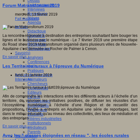
Débats
Faits marquants
Forum Matransfonum 2019
Interviews
Reportages
mercredi, 13 février 2019
Brèves
Fait marquant
Agenda
Innover
Didactique
Dispositifs
La rencontre régionale à destination des entreprises souhaitant faire bouger les
Pédagogie
lignes et le business par le numérique - Le 7 février 2019 une première étape
Recherche
du Road show 2019 Matransfonum organisé dans plusieurs villes de Nouvelle-
Technologies
Aquitaine c’est déroulée au Rocher de Palmer à Cenon.
Savoir(s)
En savoir plus...
Analyses
Conférences
Les Territoires ruraux à l'épreuve du Numérique
Outils
Pratiques
Acteurs de l'éducation
lundi, 21 janvier 2019
Animateurs
Interviews
Chercheurs
Collectivités
Editeurs
Afin de comprendre les interactions entre les différents acteurs à l’échelle d’un
EdTech
territoire, de valoriser les initiatives positives, de diffuser les réussites d'un
Encadrement
l’écosystème numérique à l’échelle d’une Région et de recueillir des
Enseignants
propositions, l'An@é a entrepris en Aquitaine une série de reportages, tant
Entreprises
dans le milieu éducatif, qu'au niveau des collectivités, des lieux de médiation et
Etudiants
des entreprises.
Filières industrielles
Institutionnels
En savoir plus...
Médiateurs
Parents
Avec les " classes éloignées en réseau ", les écoles rurales
Thématiques