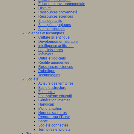
Education environnementale
Histoire
Ressources citoyenneté
Ressources sciences
Sites éducatifs
Sites pédagogiques
Sites ressources
Sciences et techniques
Culture scientifique
Développement durable
Intelligence artificielle
Logiciels libres
Métavers
Outils et logiciels
Réalité augmentée
Ressources sciences
Robotique
Technologies
Société
Acteurs des territoires
Ecole et structure
Economie
Ecosystème éducatif
Génération internet
Handicap
Mondialisation
Normes scolaires
Regards sur l’Ecole
Santé
Société connectée
Territoires et projets
Territoires