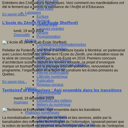
Jeux 4/12 ans
Entretiens des Civilisations Numériques. Voici comment ces manifestations ont
Jeux sérieux
été le ferment qui a permis la naissance de l’An@é et d’Educavox.
Jeux vidéo
Langages
En savoir plus...
Ecriture
Humour
L’école du Zénith (Lab-École Shefford)
Langue orale
Langues vivantes
lundi, 19 août 2024
Lecture
Dispositifs
Programmation
Médias
Compétences informationnelles
Culture des médias
Pelletier de Fontenay, une firme d’architecture basée à Montréal, en partenariat
Curation
avec Leclerc Architectes, présentent l’École du Zénith, une réalisation issue de
Droits
la série de concours lancés par le Lab-École en 2019. Premiers concours
Education aux médias
d’architecture scolaire depuis les années soixante, ce projet d’envergure
Information et nouveaux médias
marque un tournant dans le paysage éducatif québécois, renouvelant le
Identité numérique
programme, l’organisation et la façon de construire les écoles primaires au
Internet responsable
Québec.
Littératie numérique
Publication
En savoir plus...
Réseaux sociaux
Métiers
Territoires et Entreprises : Agir ensemble dans les transitions
Entrepreneuriat
Entreprises
mardi, 19 décembre 2023
Evolutions des métiers
Analyses
Métiers du numérique
Orientation
Pratiques numériques
Cartes heuristiques
La mondialisation des échanges de biens et des services, aidée par la
Classes inversées
banalisation des nouvelles technologies de l’information, laisserait penser que
Environnement Numérique de Travail
la notion de territoire est devenue anachronique dans le monde de l’entreprise.