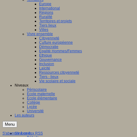
Europe
International
Régions
Ruralité
Territoires et projets
Tiers lieux
Villes
Vivre ensemble
Citoyenneté
Culture européenne
Démocratie
Egalité Hommes/Femmes
Ethique
Gouvernance
Inclusion
Laïcité
Ressources citoyenneté
Tiers - lieux
Vie scolaire et sociale
Niveaux
Périscolaire
Ecole maternelle
Ecole élémentaire
Collège
Lycée
Université
Les auteurs
Menu
S'abonner à ce flux RSS
S'informer