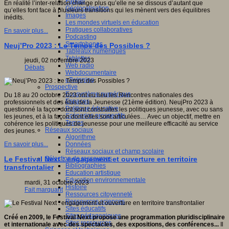
Fablab
En réalité l’inter-relation change plus qu’elle ne se dissous d’autant que
Géolocalisation
qu’elles font face à plusieurs transitions qui les mènent vers des équilibres
Images
inédits.
Les mondes virtuels en éducation
Pratiques collaboratives
En savoir plus...
Podcasting
Smartphones
Neuj’Pro 2023 : Le Temps des Possibles ?
Tableaux numériques
Tablettes
jeudi, 02 novembre 2023
Web radio
Débats
Webdocumentaire
eTwinning
Prospective
Ecosystème numérique
Du 18 au 20 octobre 2023 ont eu lieu les Rencontres nationales des
Espaces
professionnels et des élus de la Jeunesse (21ème édition). NeujPro 2023 à
Politique éducative
questionné la façon dont sont construites les politiques jeunesse, avec ou sans
Scénarios prospectifs
les jeunes, et à la façon dont elles sont articulées… Avec un objectif, mettre en
Temps
cohérence les politiques de jeunesse pour une meilleure efficacité au service
Réseaux sociaux
des jeunes.
Algorithme
Données
En savoir plus...
Réseaux sociaux et champ scolaire
Sélection de ressources
Le Festival Next : engagement et ouverture en territoire
Bibliographies
transfrontalier
Education artistique
Education environnementale
mardi, 31 octobre 2023
Histoire
Fait marquant
Ressources citoyenneté
Ressources sciences
Sites éducatifs
Sites pédagogiques
Créé en 2009, le Festival Next propose une programmation pluridisciplinaire
Sites ressources
et internationale avec des spectacles, des expositions, des conférences...
Il