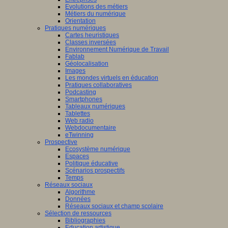
Evolutions des métiers
Métiers du numérique
Orientation
Pratiques numériques
Cartes heuristiques
Classes inversées
Environnement Numérique de Travail
Fablab
Géolocalisation
Images
Les mondes virtuels en éducation
Pratiques collaboratives
Podcasting
Smartphones
Tableaux numériques
Tablettes
Web radio
Webdocumentaire
eTwinning
Prospective
Ecosystème numérique
Espaces
Politique éducative
Scénarios prospectifs
Temps
Réseaux sociaux
Algorithme
Données
Réseaux sociaux et champ scolaire
Sélection de ressources
Bibliographies
Education artistique