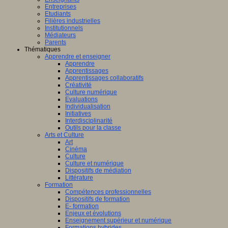
Entreprises
Etudiants
Filières industrielles
Institutionnels
Médiateurs
Parents
Thématiques
Apprendre et enseigner
Apprendre
Apprentissages
Apprentissages collaboratifs
Créativité
Culture numérique
Evaluations
Individualisation
Initiatives
Interdisciplinarité
Outils pour la classe
Arts et Culture
Art
Cinéma
Culture
Culture et numérique
Dispositifs de médiation
Littérature
Formation
Compétences professionnelles
Dispositifs de formation
E- formation
Enjeux et évolutions
Enseignement supérieur et numérique
Formations hybrides