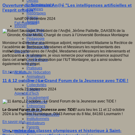
Débats
Faits marquants
Ouverture du Séminaire An@é "Les intelligences artificielles et
Interviews
l’esprit critique"
Reportages
Brèves
lundi, 09 décembre 2024
Agenda
Fait marquant
Innover
Didactique
Dispositifs
Pédagogie
Recherche
Monsieur le Directeur académique adjoint, représentant Madame la Rectrice de
Technologies
l’académie de Bordeaux, Mesdames et Messieurs les représentants des
Savoir(s)
institutions partenaires de l’An@é, Mesdames et Messieurs les intervenants et
Analyses
participants à ce séminaire, je vous remercie pour votre présence aujourd’hui
Conférences
dans cet amphi mis à disposition par l’IUT Montaigne, qui a ainsi soutenu
Outils
également notre projet.
Pratiques
En savoir plus...
Acteurs de l'éducation
Animateurs
11 & 12 octobre : Le Grand Forum de la Jeunesse avec TiDE !
Chercheurs
Collectivités
Editeurs
lundi, 23 septembre 2024
EdTech
Agenda
Encadrement
Enseignants
Entreprises
Le
Grand Forum de la Jeunesse avec TiDE!
aura lieu les 11 et 12 octobre
Etudiants
2024 à la Fruitière Numérique, D943 Avenue du 8 Mai, 84160 Lourmarin !
Filières industrielles
Institutionnels
En savoir plus...
Médiateurs
Parents
Une rentrée des classes olympiques et historique à Saint-
Thématiques