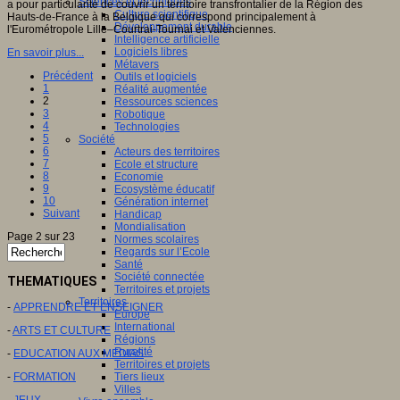
Sciences et techniques
a pour particularité de couvrir un territoire transfrontalier de la Région des
Culture scientifique
Hauts-de-France à la Belgique qui correspond principalement à
Développement durable
l'Eurométropole Lille–Courtrai-Tournai et Valenciennes.
Intelligence artificielle
Logiciels libres
En savoir plus...
Métavers
Précédent
Outils et logiciels
1
Réalité augmentée
2
Ressources sciences
3
Robotique
4
Technologies
5
Société
6
Acteurs des territoires
7
Ecole et structure
8
Economie
9
Ecosystème éducatif
10
Génération internet
Suivant
Handicap
Mondialisation
Page 2 sur 23
Normes scolaires
Regards sur l’Ecole
Santé
Société connectée
THEMATIQUES
Territoires et projets
Territoires
-
APPRENDRE ET ENSEIGNER
Europe
International
-
ARTS ET CULTURE
Régions
Ruralité
-
EDUCATION AUX MEDIAS
Territoires et projets
-
FORMATION
Tiers lieux
Villes
-
JEUX