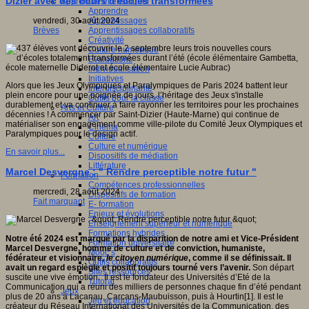
Dizier avec des cours d'écoles transformées
Apprendre et enseigner
Apprendre
Apprentissages
vendredi, 30 août 2024
Apprentissages collaboratifs
Brèves
Créativité
Culture numérique
Evaluations
Individualisation
Initiatives
Alors que les Jeux Olympiques et Paralympiques de Paris 2024 battent leur
Interdisciplinarité
plein encore pour une poignée de jours, l’héritage des Jeux s'installe
Outils pour la classe
durablement et va continuer à faire rayonner les territoires pour les prochaines
Arts et Culture
décennies ! A commencer par Saint-Dizier (Haute-Marne) qui continue de
Art
matérialiser son engagement comme ville-pilote du Comité Jeux Olympiques et
Cinéma
Paralympiques pour le design actif.
Culture
Culture et numérique
En savoir plus...
Dispositifs de médiation
Littérature
Marcel Desvergne : " Rendre perceptible notre futur "
Formation
Compétences professionnelles
mercredi, 28 août 2024
Dispositifs de formation
Fait marquant
E- formation
Enjeux et évolutions
Enseignement supérieur et numérique
Formations hybrides
Notre été 2024 est marqué par la disparition de notre ami et Vice-Président
Formation universitaire
Marcel Desvergne, homme de culture et de conviction, humaniste,
Mooc’s
fédérateur et visionnaire,
le citoyen numérique
, comme il se définissait. Il
Outils collaboratifs
avait un regard espiègle et positif toujours tourné vers l’avenir.
Son départ
Sites ressources
suscite une vive émotion. Il est le fondateur des Universités d’Eté de la
Tutorat
Communication qui a réuni des milliers de personnes chaque fin d’été pendant
Jeux
plus de 20 ans à Lacanau, Carcans-Maubuisson, puis à Hourtin[1]. Il est le
Jeu et éducation
créateur du Réseau International des Universités de la Communication, des