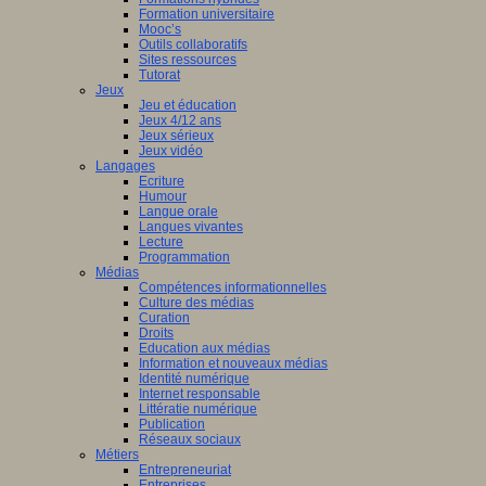
Formation universitaire
Mooc’s
Outils collaboratifs
Sites ressources
Tutorat
Jeux
Jeu et éducation
Jeux 4/12 ans
Jeux sérieux
Jeux vidéo
Langages
Ecriture
Humour
Langue orale
Langues vivantes
Lecture
Programmation
Médias
Compétences informationnelles
Culture des médias
Curation
Droits
Education aux médias
Information et nouveaux médias
Identité numérique
Internet responsable
Littératie numérique
Publication
Réseaux sociaux
Métiers
Entrepreneuriat
Entreprises