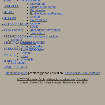
Vivre ensemble
Citoyenneté
-
LANGAGES
Culture européenne
Démocratie
-
MEDIAS
Egalité Hommes/Femmes
Ethique
-
METIERS
Gouvernance
Inclusion
-
PRATIQUES NUMERIQUES
Laïcité
Ressources citoyenneté
-
PROSPECTIVE
Tiers - lieux
-
RESEAUX SOCIAUX
Vie scolaire et sociale
Niveaux
-
SELECTION DE RESSOURCES
Périscolaire
Ecole maternelle
-
SCIENCES ET TECHNIQUES
Ecole élémentaire
Collège
-
SOCIETE
Lycée
Université
-
TERRITOIRES
Les auteurs
-
VIVRE ENSEMBLE
Mentions légales
| contact[@]anae.education |
Accessibilité : non conforme
© 2023 Educavox, Ecole, pédagogie, enseignement, formation
Creation Sylvie CECI - Sites Internet / Référencement SEO