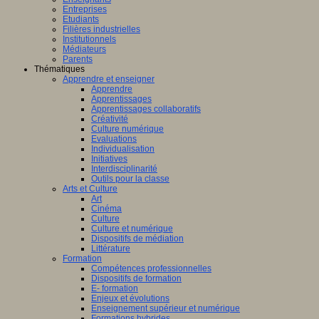
Entreprises
Etudiants
Filières industrielles
Institutionnels
Médiateurs
Parents
Thématiques
Apprendre et enseigner
Apprendre
Apprentissages
Apprentissages collaboratifs
Créativité
Culture numérique
Evaluations
Individualisation
Initiatives
Interdisciplinarité
Outils pour la classe
Arts et Culture
Art
Cinéma
Culture
Culture et numérique
Dispositifs de médiation
Littérature
Formation
Compétences professionnelles
Dispositifs de formation
E- formation
Enjeux et évolutions
Enseignement supérieur et numérique
Formations hybrides