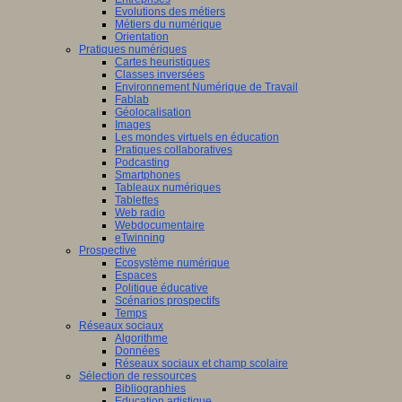
Evolutions des métiers
Métiers du numérique
Orientation
Pratiques numériques
Cartes heuristiques
Classes inversées
Environnement Numérique de Travail
Fablab
Géolocalisation
Images
Les mondes virtuels en éducation
Pratiques collaboratives
Podcasting
Smartphones
Tableaux numériques
Tablettes
Web radio
Webdocumentaire
eTwinning
Prospective
Ecosystème numérique
Espaces
Politique éducative
Scénarios prospectifs
Temps
Réseaux sociaux
Algorithme
Données
Réseaux sociaux et champ scolaire
Sélection de ressources
Bibliographies
Education artistique