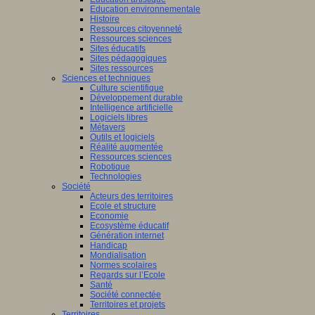
Education environnementale
Histoire
Ressources citoyenneté
Ressources sciences
Sites éducatifs
Sites pédagogiques
Sites ressources
Sciences et techniques
Culture scientifique
Développement durable
Intelligence artificielle
Logiciels libres
Métavers
Outils et logiciels
Réalité augmentée
Ressources sciences
Robotique
Technologies
Société
Acteurs des territoires
Ecole et structure
Economie
Ecosystème éducatif
Génération internet
Handicap
Mondialisation
Normes scolaires
Regards sur l’Ecole
Santé
Société connectée
Territoires et projets
Territoires