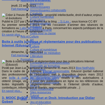
Apprendre et enseigner
Apprendre
jeudi, 22 août 2013
Apprentissages
Fait marquant
Apprentissages collaboratifs
Créativité
Culture numérique
Evaluations
Publié le 22/7 par Lionel Maurel sur le blog
:: S.I.Lex ::
sous licence CC-BY
Individualisation
Au premier semestre 2013, j’ai eu l’occasion d’animer des séances de
Initiatives
formations au
Labo de l’édition
à Paris, concernant les aspects juridiques de la
Interdisciplinarité
création à l’heure du numérique.
Outils pour la classe
En savoir plus...
Arts et Culture
Art
Boite à outils juridique et réglementaire pour des publications
Cinéma
Internet (Eduscol)
Culture
Culture et numérique
dimanche, 31 mars 2013
Dispositifs de médiation
Fait marquant
Littérature
Formation
Compétences professionnelles
Dispositifs de formation
Posté par Jean-Luc Raymond le Dimanche 31 mars 2013
Blog NetPublic
E- formation
Dans le cadre de sa rubrique
Internet responsable
, Eduscol (portail national
Enjeux et évolutions
des professionnels de l’éducation) met à disposition depuis mars 2012
Enseignement supérieur et numérique
une
boîte à outils de documents utiles
relatifs à des autorisations à
Formations hybrides
obtenir (image, voix…) pour des publications en ligne ou les références de
Formation universitaire
textes législatifs et réglementaires relatifs à l’Internet (droits d’auteur,
Mooc’s
contrefaçon, informatique et libertés, responsabilité pénale…)
Outils collaboratifs
En savoir plus...
Sites ressources
Tutorat
3- MOOC ReSOP : Internet et Droit- Introduction par Didier
Jeux
Gobert
Jeu et éducation