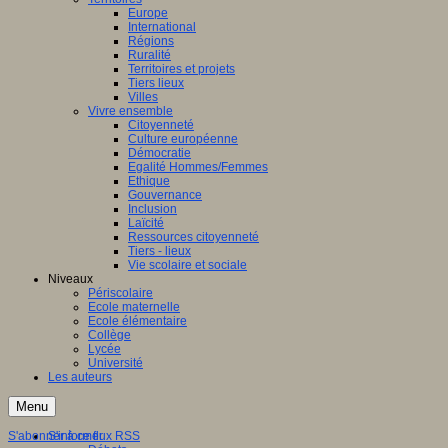
Europe
International
Régions
Ruralité
Territoires et projets
Tiers lieux
Villes
Vivre ensemble
Citoyenneté
Culture européenne
Démocratie
Egalité Hommes/Femmes
Ethique
Gouvernance
Inclusion
Laïcité
Ressources citoyenneté
Tiers - lieux
Vie scolaire et sociale
Niveaux
Périscolaire
Ecole maternelle
Ecole élémentaire
Collège
Lycée
Université
Les auteurs
Menu
S'abonner à ce flux RSS
S'informer