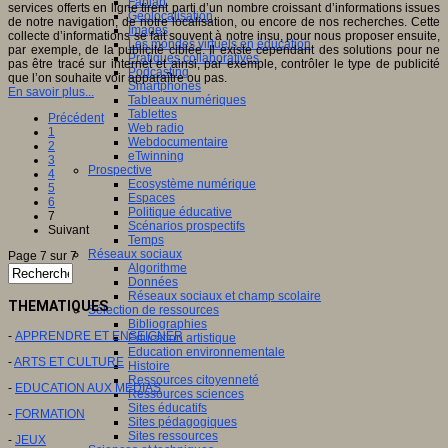
Fablab
services offerts en ligne tirent parti d’un nombre croissant d’informations issues
Géolocalisation
de notre navigation, de notre localisation, ou encore de nos recherches. Cette
Images
collecte d’informations se fait souvent à notre insu, pour nous proposer ensuite,
Les mondes virtuels en éducation
par exemple, de la publicité ciblée. Il existe cependant des solutions pour ne
Pratiques collaboratives
pas être tracé sur internet et ainsi, par exemple, contrôler le type de publicité
Podcasting
que l’on souhaite voir apparaître ou pas.
Smartphones
En savoir plus...
Tableaux numériques
Tablettes
Précédent
Web radio
1
Webdocumentaire
2
eTwinning
3
Prospective
4
Ecosystème numérique
5
Espaces
6
Politique éducative
7
Scénarios prospectifs
Suivant
Temps
Réseaux sociaux
Page 7 sur 7
Algorithme
Données
Réseaux sociaux et champ scolaire
THEMATIQUES
Sélection de ressources
Bibliographies
-
APPRENDRE ET ENSEIGNER
Education artistique
Education environnementale
-
ARTS ET CULTURE
Histoire
Ressources citoyenneté
-
EDUCATION AUX MEDIAS
Ressources sciences
Sites éducatifs
-
FORMATION
Sites pédagogiques
Sites ressources
-
JEUX