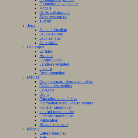
Formation universitaire
Mooc’s
Outils collaboratifs
Sites ressources
Tutorat
Jeux
Jeu et éducation
Jeux 4/12 ans
Jeux sérieux
Jeux vidéo
Langages
Ecriture
Humour
Langue orale
Langues vivantes
Lecture
Programmation
Médias
Compétences informationnelles
Culture des médias
Curation
Droits
Education aux médias
Information et nouveaux médias
Identité numérique
Internet responsable
Littératie numérique
Publication
Réseaux sociaux
Métiers
Entrepreneuriat
Entreprises