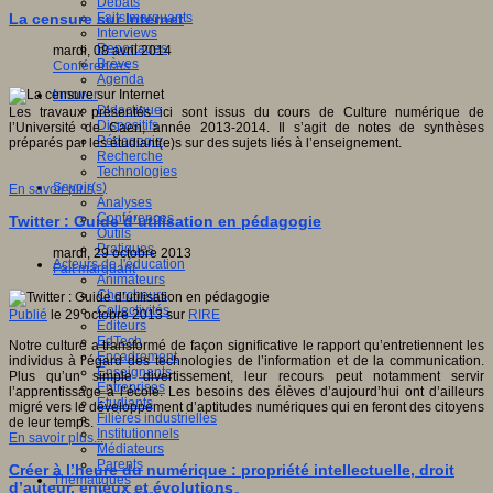
Débats
Faits marquants
La censure sur Internet
Interviews
Reportages
mardi, 08 avril 2014
Brèves
Conférences
Agenda
Innover
Didactique
Les travaux présentés ici sont issus du cours de Culture numérique de
Dispositifs
l’Université de Caen, année 2013-2014. Il s’agit de notes de synthèses
Pédagogie
préparés par les étudiant(e)s sur des sujets liés à l’enseignement.
Recherche
Technologies
Savoir(s)
En savoir plus...
Analyses
Conférences
Twitter : Guide d’utilisation en pédagogie
Outils
Pratiques
mardi, 29 octobre 2013
Acteurs de l'éducation
Fait marquant
Animateurs
Chercheurs
Collectivités
Publié
le 29 octobre 2013 sur
RIRE
Editeurs
EdTech
Notre culture a transformé de façon significative le rapport qu’entretiennent les
Encadrement
individus à l’égard des technologies de l’information et de la communication.
Enseignants
Plus qu’un simple divertissement, leur recours peut notamment servir
Entreprises
l’apprentissage à l’école. Les besoins des élèves d’aujourd’hui ont d’ailleurs
Etudiants
migré vers le développement d’aptitudes numériques qui en feront des citoyens
Filières industrielles
de leur temps.
Institutionnels
En savoir plus...
Médiateurs
Parents
Créer à l’heure du numérique : propriété intellectuelle, droit
Thématiques
d’auteur, enjeux et évolutions