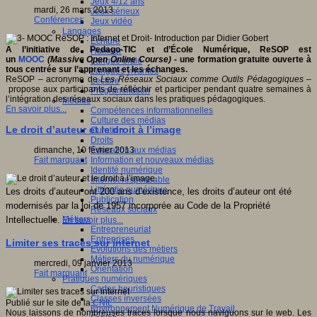
Jeux 4/12 ans
mardi, 26 mars 2013
Jeux sérieux
Conférences
Jeux vidéo
Langages
Ecriture
A l’initiative de Pedago-TIC et d’École Numérique, ReSOP est
Humour
un
MOOC
(Massive Open Online Course)
- une formation gratuite ouverte à
Langue orale
tous centrée sur l’apprenant et les échanges.
Langues vivantes
ReSOP – acronyme de
Les Réseaux Sociaux comme Outils Pédagogiques
–
Lecture
propose aux participants de réfléchir et participer pendant quatre semaines à
Programmation
l’intégration des réseaux sociaux dans les pratiques pédagogiques.
Médias
En savoir plus...
Compétences informationnelles
Culture des médias
Le droit d’auteur et le droit à l’image
Curation
Droits
Education aux médias
dimanche, 10 février 2013
Information et nouveaux médias
Fait marquant
Identité numérique
Internet responsable
Littératie numérique
Les droits d’auteur ont 200 ans d’existence, les droits d’auteur ont été
Publication
modernisés par la loi de 1957 incorporée au Code de la Propriété
Réseaux sociaux
Métiers
Intellectuelle.
En savoir plus...
Entrepreneuriat
Entreprises
Limiter ses traces sur internet
Evolutions des métiers
Métiers du numérique
mercredi, 09 janvier 2013
Orientation
Fait marquant
Pratiques numériques
Cartes heuristiques
Classes inversées
Publié sur le site de la
CNIL
Environnement Numérique de Travail
Nous laissons de nombreuses traces lorsque nous naviguons sur le web. Les