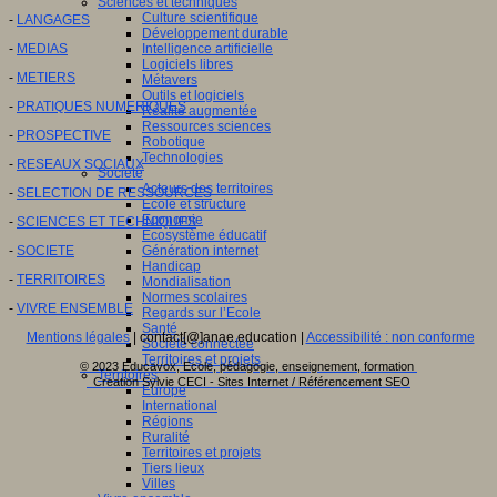
Sciences et techniques
Culture scientifique
-
LANGAGES
Développement durable
-
MEDIAS
Intelligence artificielle
Logiciels libres
-
METIERS
Métavers
Outils et logiciels
-
PRATIQUES NUMERIQUES
Réalité augmentée
Ressources sciences
-
PROSPECTIVE
Robotique
Technologies
-
RESEAUX SOCIAUX
Société
Acteurs des territoires
-
SELECTION DE RESSOURCES
Ecole et structure
Economie
-
SCIENCES ET TECHNIQUES
Ecosystème éducatif
-
SOCIETE
Génération internet
Handicap
-
TERRITOIRES
Mondialisation
Normes scolaires
-
VIVRE ENSEMBLE
Regards sur l’Ecole
Santé
Mentions légales
| contact[@]anae.education |
Accessibilité : non conforme
Société connectée
Territoires et projets
© 2023 Educavox, Ecole, pédagogie, enseignement, formation
Territoires
Creation Sylvie CECI - Sites Internet / Référencement SEO
Europe
International
Régions
Ruralité
Territoires et projets
Tiers lieux
Villes