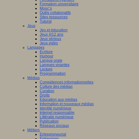
Formation universitaire
Mooc’s
Outils collaboratifs
Sites ressources
Tutorat
Jeux
Jeu et éducation
Jeux 4/12 ans
Jeux sérieux
Jeux vidéo
Langages
Ecriture
Humour
Langue orale
Langues vivantes
Lecture
Programmation
Médias
Compétences informationnelles
Culture des médias
Curation
Droits
Education aux médias
Information et nouveaux médias
Identité numérique
Internet responsable
Littératie numérique
Publication
Réseaux sociaux
Métiers
Entrepreneuriat
Entreprises