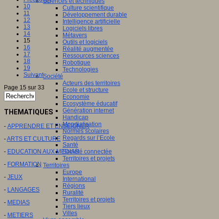
Sciences et techniques
10
Culture scientifique
11
Développement durable
12
Intelligence artificielle
13
Logiciels libres
14
Métavers
15
Outils et logiciels
16
Réalité augmentée
17
Ressources sciences
18
Robotique
19
Technologies
Suivant
Société
Acteurs des territoires
Page 15 sur 33
Ecole et structure
Economie
Ecosystème éducatif
Génération internet
THEMATIQUES
Handicap
Mondialisation
-
APPRENDRE ET ENSEIGNER
Normes scolaires
Regards sur l’Ecole
-
ARTS ET CULTURE
Santé
-
EDUCATION AUX MEDIAS
Société connectée
Territoires et projets
-
FORMATION
Territoires
Europe
-
JEUX
International
Régions
-
LANGAGES
Ruralité
Territoires et projets
-
MEDIAS
Tiers lieux
Villes
-
METIERS