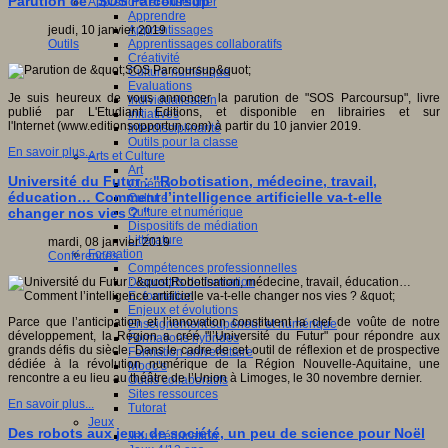
Parution de "SOS Parcoursup"​
Apprendre et enseigner
Apprendre
Apprentissages
jeudi, 10 janvier 2019
Apprentissages collaboratifs
Outils
Créativité
Culture numérique
Evaluations
Je suis heureux de vous annoncer la parution de "SOS Parcoursup", livre
Individualisation
publié par L'Etudiant Editions, et disponible en librairies et sur
Initiatives
l'Internet (www.editionsopportun.com) à partir du 10 janvier 2019.
Interdisciplinarité
Outils pour la classe
En savoir plus...
Arts et Culture
Art
Université du Futur : "Robotisation, médecine, travail,
Cinéma
éducation… Comment l’intelligence artificielle va-t-elle
Culture
Culture et numérique
changer nos vies ? "
Dispositifs de médiation
Littérature
mardi, 08 janvier 2019
Formation
Conférences
Compétences professionnelles
Dispositifs de formation
E- formation
Enjeux et évolutions
Parce que l’anticipation et l’innovation constituent la clef de voûte de notre
Enseignement supérieur et numérique
développement, la Région a créé "l’Université du Futur" pour répondre aux
Formations hybrides
grands défis du siècle. Dans le cadre de cet outil de réflexion et de prospective
Formation universitaire
dédiée à la révolution numérique de la Région Nouvelle-Aquitaine, une
Mooc’s
rencontre a eu lieu au théâtre de l’Union à Limoges, le 30 novembre dernier.
Outils collaboratifs
Sites ressources
En savoir plus...
Tutorat
Jeux
Des robots aux jeux de société, un peu de science pour Noël
Jeu et éducation