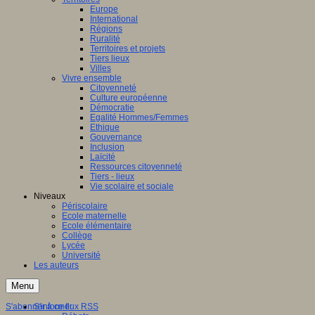
Europe
International
Régions
Ruralité
Territoires et projets
Tiers lieux
Villes
Vivre ensemble
Citoyenneté
Culture européenne
Démocratie
Egalité Hommes/Femmes
Ethique
Gouvernance
Inclusion
Laïcité
Ressources citoyenneté
Tiers - lieux
Vie scolaire et sociale
Niveaux
Périscolaire
Ecole maternelle
Ecole élémentaire
Collège
Lycée
Université
Les auteurs
Menu
S'abonner à ce flux RSS
S'informer