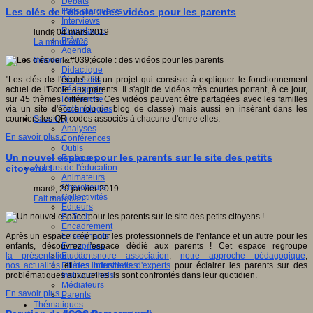
Débats
Faits marquants
Les clés de l'école : des vidéos pour les parents
Interviews
Reportages
lundi, 04 mars 2019
Brèves
La minut’éduc
Agenda
Innover
Didactique
Dispositifs
"Les clés de l'école" est un projet qui consiste à expliquer le fonctionnement
Pédagogie
actuel de l'Ecole aux parents. Il s'agit de vidéos très courtes portant, à ce jour,
Recherche
sur 45 thèmes différents. Ces vidéos peuvent être partagées avec les familles
Technologies
via un site d'école (ou un blog de classe) mais aussi en insérant dans les
Savoir(s)
courriers les QR codes associés à chacune d'entre elles.
Analyses
En savoir plus...
Conférences
Outils
Un nouvel espace pour les parents sur le site des petits
Pratiques
Acteurs de l'éducation
citoyens !
Animateurs
Chercheurs
mardi, 29 janvier 2019
Collectivités
Fait marquant
Editeurs
EdTech
Encadrement
Enseignants
Après un espace créé pour les professionnels de l'enfance et un autre pour les
Entreprises
enfants, découvrez l'espace dédié aux parents ! Cet espace regroupe
Etudiants
la présentation de notre association
,
notre approche pédagogique
,
Filières industrielles
nos actualités
et
des interviews d'experts
pour éclairer les parents sur des
Institutionnels
problématiques auxquelles ils sont confrontés dans leur quotidien.
Médiateurs
En savoir plus...
Parents
Thématiques