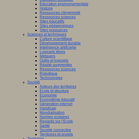
Education environnementale
Histoire
Ressources citoyenneté
Ressources sciences
Sites éducatifs
Sites pédagogiques
Sites ressources
Sciences et techniques
Culture scientifique
Développement durable
Intelligence artificielle
Logiciels libres
Métavers
Outils et logiciels
Réalité augmentée
Ressources sciences
Robotique
Technologies
Société
Acteurs des territoires
Ecole et structure
Economie
Ecosystème éducatif
Génération internet
Handicap
Mondialisation
Normes scolaires
Regards sur l’Ecole
Santé
Société connectée
Territoires et projets
Territoires