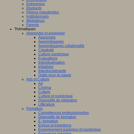
Entreprises
Etudiants
Filières industrielles
Institutionnels
Médiateurs
Parents
Thématiques
Apprendre et enseigner
Apprendre
Apprentissages
Apprentissages collaboratifs
Créativité
Culture numérique
Evaluations
Individualisation
Initiatives
Interdisciplinarité
Outils pour la classe
Arts et Culture
Art
Cinéma
Culture
Culture et numérique
Dispositifs de médiation
Littérature
Formation
Compétences professionnelles
Dispositifs de formation
E- formation
Enjeux et évolutions
Enseignement supérieur et numérique
Formations hybrides