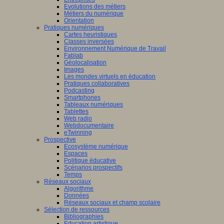
Evolutions des métiers
Métiers du numérique
Orientation
Pratiques numériques
Cartes heuristiques
Classes inversées
Environnement Numérique de Travail
Fablab
Géolocalisation
Images
Les mondes virtuels en éducation
Pratiques collaboratives
Podcasting
Smartphones
Tableaux numériques
Tablettes
Web radio
Webdocumentaire
eTwinning
Prospective
Ecosystème numérique
Espaces
Politique éducative
Scénarios prospectifs
Temps
Réseaux sociaux
Algorithme
Données
Réseaux sociaux et champ scolaire
Sélection de ressources
Bibliographies
Education artistique