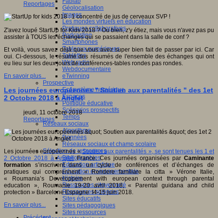
Fablab
Reportages
Géolocalisation
Images
Les mondes virtuels en éducation
Pratiques collaboratives
Z'avez loupé StartUp for Kids 2018 ? Ou bien, z'y étiez, mais vous n'avez pas pu
Podcasting
assister à TOUS les échanges qui se passaient dans la salle de conf ?
Smartphones
Tableaux numériques
Et voilà, vous savez déjà que vous avez super bien fait de passer par ici. Car
Tablettes
oui. Ci-dessous, le résumé des résumés de l'ensemble des échanges qui ont
Web radio
eu lieu sur les deux jours de conférences-tables rondes pas rondes.
Webdocumentaire
eTwinning
En savoir plus...
Prospective
Ecosystème numérique
Les journées européennes " Soutien aux parentalités " des 1et
Espaces
2 Octobre 2018 à Anglet
Politique éducative
Scénarios prospectifs
jeudi, 11 octobre 2018
Temps
Reportages
Réseaux sociaux
Algorithme
Données
Réseaux sociaux et champ scolaire
Sélection de ressources
Les journées européennes «
Soutien aux parentalités », se sont tenues les 1 et
Bibliographies
2 Octobre 2018 à Anglet
France. Ces journées organisées par
Caminante
Education artistique
formation
s’inscrivent dans un cycle de conférences et d’échanges de
Education environnementale
pratiques qui comprennent « Rendere familiare la citta » Vérone Italie,
Histoire
« Roumania’s Developpement with european context through parental
Ressources citoyenneté
education », Roumanie 19-20 avril 2018, « Parental guidana and child
Ressources sciences
protection » Barcelone Espagne I4-15 juin 2018.
Sites éducatifs
En savoir plus...
Sites pédagogiques
Sites ressources
Précédent