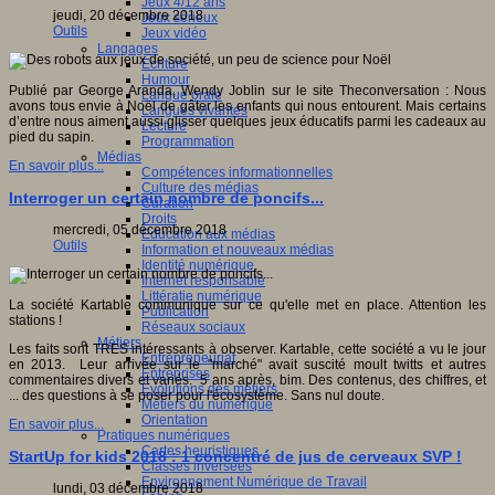
Jeux 4/12 ans
jeudi, 20 décembre 2018
Jeux sérieux
Outils
Jeux vidéo
Langages
Ecriture
Humour
Publié par George Aranda, Wendy Joblin sur le site Theconversation : Nous
Langue orale
avons tous envie à Noël de gâter les enfants qui nous entourent. Mais certains
Langues vivantes
d’entre nous aiment aussi glisser quelques jeux éducatifs parmi les cadeaux au
Lecture
pied du sapin.
Programmation
Médias
En savoir plus...
Compétences informationnelles
Culture des médias
Interroger un certain nombre de poncifs...
Curation
Droits
mercredi, 05 décembre 2018
Education aux médias
Outils
Information et nouveaux médias
Identité numérique
Internet responsable
Littératie numérique
La société Kartable communique sur ce qu'elle met en place. Attention les
Publication
stations !
Réseaux sociaux
Métiers
Les faits sont TRES intéressants à observer. Kartable, cette société a vu le jour
Entrepreneuriat
en 2013. Leur arrivée sur le "marché" avait suscité moult twitts et autres
Entreprises
commentaires divers et variés. 5 ans après, bim. Des contenus, des chiffres, et
Evolutions des métiers
... des questions à se poser pour l'écosystème. Sans nul doute.
Métiers du numérique
Orientation
En savoir plus...
Pratiques numériques
Cartes heuristiques
StartUp for kids 2018 : 1 concentré de jus de cerveaux SVP !
Classes inversées
Environnement Numérique de Travail
lundi, 03 décembre 2018