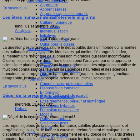
rapport du programme européen Copernicus Marine.
Apprendre et enseigner
Apprendre
En savoir plus...
Apprentissages
Apprentissages collaboratifs
Les êtres humains sont d’éternels migrants
Créativité
Culture numérique
lundi, 01 septembre 2025
Evaluations
Analyses
Individualisation
Initiatives
Interdisciplinarité
Outils pour la classe
La question des migrations sature le débat public dans un monde où la montée
Arts et Culture
des nationalismes et les peurs identitaires qui mettent l’étranger à l’index,
Art
alimentent une rhétorique de submersion migratoire qui serait incontrôlable.
Cinéma
C’est un sujet sensible, donc. Toutefois on peut l’analyser par une approche
Culture
scientifique pluridisciplinaire tant la compréhension des migrations mobilise de
Culture et numérique
multiples connaissances relevant des sciences naturelles et des sciences
Dispositifs de médiation
humaines : anthropologie, archéologie, démographie, économie, génétique,
Littérature
géographie, histoire, philosophie, sciences du climat, sociologie…
Formation
Compétences professionnelles
En savoir plus...
Dispositifs de formation
E- formation
Dégel de la cryosphère : chaud devant !
Enjeux et évolutions
Enseignement supérieur et numérique
mercredi, 13 août 2025
Formations hybrides
Débats
Formation universitaire
Mooc’s
Outils collaboratifs
Sites ressources
Les régions gelées de la planète, banquise, calottes glaciaires, glaciers et
Tutorat
pergélisol ne cessent de fondre à cause du réchauffement climatique. Leur
Jeux
disparition met en péril l’approvisionnement en eau douce de milliards d’êtres
Jeu et éducation
humains, fragilise les écosystèmes, menace les infrastructures et augmente