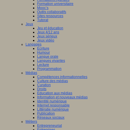
Formation universitaire
Mooc’s
Outils collaboratifs
Sites ressources
Tutorat
Jeux
Jeu et éducation
Jeux 4/12 ans
Jeux sérieux
Jeux vidéo
Langages
Ecriture
Humour
Langue orale
Langues vivantes
Lecture
Programmation
Médias
Compétences informationnelles
Culture des médias
Curation
Droits
Education aux médias
Information et nouveaux médias
Identité numérique
Internet responsable
Littératie numérique
Publication
Réseaux sociaux
Métiers
Entrepreneuriat
Entreprises