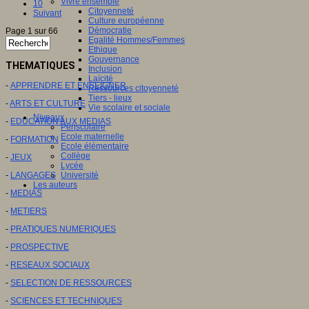
Vivre ensemble
10
Citoyenneté
Suivant
Culture européenne
Démocratie
Page 1 sur 66
Egalité Hommes/Femmes
Ethique
Gouvernance
THEMATIQUES
Inclusion
Laïcité
-
APPRENDRE ET ENSEIGNER
Ressources citoyenneté
Tiers - lieux
-
ARTS ET CULTURE
Vie scolaire et sociale
Niveaux
-
EDUCATION AUX MEDIAS
Périscolaire
Ecole maternelle
-
FORMATION
Ecole élémentaire
Collège
-
JEUX
Lycée
-
LANGAGES
Université
Les auteurs
-
MEDIAS
-
METIERS
-
PRATIQUES NUMERIQUES
-
PROSPECTIVE
-
RESEAUX SOCIAUX
-
SELECTION DE RESSOURCES
-
SCIENCES ET TECHNIQUES