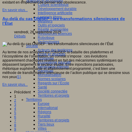
Sciences et techniques
existant en empêchant de penser son obsolescence.
Culture scientifique
Développement durable
En savoir plus...
Intelligence artificielle
Logiciels libres
Au-delà du cas ONISEP : les transformations silencieuses de
Métavers
l’État
Outils et logiciels
Réalité augmentée
vendredi, 26 septembre 2025
Ressources sciences
Débats
Robotique
Technologies
Société
Acteurs des territoires
Au terme de nos analyses sur l’ONISEP, la bataille des plateformes et
Ecole et structure
l’écosystème de l’orientation, un constat s’impose : ces évolutions
Economie
apparemment chaotiques révèlent en fait des mécanismes systémiques qui
Ecosystème éducatif
dépassent largement le secteur étudié. Entre injonctions paradoxales,
Génération internet
rhétorique euphémisante et affaiblissement programmé, c’est bien une
Handicap
méthode de transformation silencieuse de l’action publique qui se dessine sous
Mondialisation
nos yeux
[1]
.
Normes scolaires
Regards sur l’Ecole
En savoir plus...
Santé
Société connectée
Précédent
Territoires et projets
1
Territoires
2
Europe
3
International
4
Régions
5
Ruralité
6
Territoires et projets
7
Tiers lieux
8
Villes
9