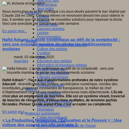
Jeux 4/12 ans
Jeux sérieux
Jeux vidéo
Nous avons tous vu le film mythique
Les sous-doués passent le bac
réalisé par
Langages
Claude Zidi en 1980. Certains élèves ne renoncent devant rien pour obtenir le
Ecriture
bac. Il semble que l'IA propose de nouvelles solutions pour repenser la triche.
Humour
Voici une anecdote me concernant cette semaine.
Langue orale
Langues vivantes
En savoir plus...
Lecture
Programmation
Hafid Adnani : L’école systémique au défi de la complexité :
Médias
vers une nouvelle manière de piloter les établissements
Compétences informationnelles
scolaires
Culture des médias
Curation
Droits
mardi, 02 décembre 2025
Education aux médias
Analyses
Information et nouveaux médias
Identité numérique
Internet responsable
Littératie numérique
Hafid Adnani * : Face aux transformations profondes de notre système
Publication
éducatif
: diversification des publics, accélération numérique, montée des
Réseaux sociaux
incertitudes, exigences croissantes de transparence, le métier de chef
Métiers
d’établissement connaît une mutation silencieuse mais déterminante.
L’école
Entrepreneuriat
n’est plus un empilement de fonctions.
Elle est un système vivant, traversé
Entreprises
de boucles de rétroaction, d’interactions multiples, de tensions parfois
Evolutions des métiers
fécondes. Penser l’école aujourd’hui, c’est accepter sa complexité.
Métiers du numérique
Orientation
En savoir plus...
Pratiques numériques
Cartes heuristiques
« La Production Numérique, l’Éducation et le Pouvoir » : Une
Classes inversées
culture des usages est-elle possible ?
Environnement Numérique de Travail