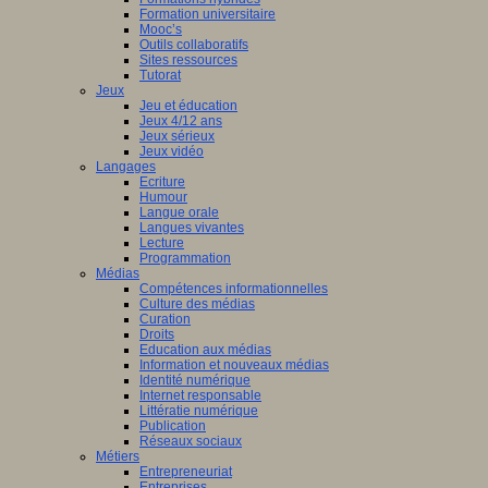
Formation universitaire
Mooc’s
Outils collaboratifs
Sites ressources
Tutorat
Jeux
Jeu et éducation
Jeux 4/12 ans
Jeux sérieux
Jeux vidéo
Langages
Ecriture
Humour
Langue orale
Langues vivantes
Lecture
Programmation
Médias
Compétences informationnelles
Culture des médias
Curation
Droits
Education aux médias
Information et nouveaux médias
Identité numérique
Internet responsable
Littératie numérique
Publication
Réseaux sociaux
Métiers
Entrepreneuriat
Entreprises