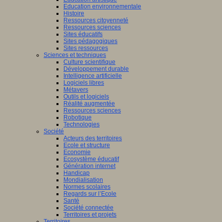
Education environnementale
Histoire
Ressources citoyenneté
Ressources sciences
Sites éducatifs
Sites pédagogiques
Sites ressources
Sciences et techniques
Culture scientifique
Développement durable
Intelligence artificielle
Logiciels libres
Métavers
Outils et logiciels
Réalité augmentée
Ressources sciences
Robotique
Technologies
Société
Acteurs des territoires
Ecole et structure
Economie
Ecosystème éducatif
Génération internet
Handicap
Mondialisation
Normes scolaires
Regards sur l’Ecole
Santé
Société connectée
Territoires et projets
Territoires