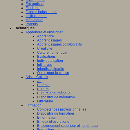
Entreprises
Etudiants
Filières industrielles
Institutionnels
Médiateurs
Parents
Thématiques
Apprendre et enseigner
Apprendre
Apprentissages
Apprentissages collaboratifs
Créativité
Culture numérique
Evaluations
Individualisation
Initiatives
Interdisciplinarité
Outils pour la classe
Arts et Culture
Art
Cinéma
Culture
Culture et numérique
Dispositifs de médiation
Littérature
Formation
Compétences professionnelles
Dispositifs de formation
E- formation
Enjeux et évolutions
Enseignement supérieur et numérique
Formations hybrides