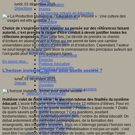
Fablab
lundi, 01 décembre 2025
Géolocalisation
Didactique
Images
Les mondes virtuels en éducation
Pratiques collaboratives
Podcasting
Smartphones
Choisir de s’exprimer sans appuyer sa pensée sur des références faisant
Tableaux numériques
autorité, c’est prendre le risque d’être conduit à devoir justifier toutes les
Tablettes
réflexions proposées.
Pour cette fois, j’ai décidé de prendre ce chemin
Web radio
d’écriture en abandonnant la forme qui me permit de faire une carrière
Webdocumentaire
universitaire pour les notions d’éducation et d’instruction. Cependant, l’auteur
eTwinning
ne peut laisser le lecteur sans avoir la connaissance des principaux auteurs qui
Prospective
l’ont guidé pour écrire ces quelques lignes.
Ecosystème numérique
Espaces
En savoir plus...
Politique éducative
Scénarios prospectifs
L’horizon invisible : former pour quelle société ?
Temps
Réseaux sociaux
lundi, 01 décembre 2025
Algorithme
Débats
Données
Réseaux sociaux et champ scolaire
Sélection de ressources
Bibliographies
Huitième volet de notre série : la question taboue des finalités du système
Education artistique
éducatif.
L’école française forme chaque année 12 millions d’élèves. Pour en
Education environnementale
faire quoi ? Des citoyens de quelle société ? Préparés à quel monde ? Dotés
Histoire
de quels savoirs pour quelle existence ? Ces questions, pourtant
Ressources citoyenneté
fondamentales, restent systématiquement dans l’ombre du débat éducatif. On
Ressources sciences
débat ardemment des méthodes pédagogiques, de la formation des
Sites éducatifs
enseignants, des inégalités scolaires. Mais on n’interroge jamais l’horizon vers
Sites pédagogiques
lequel tout le système converge. Cette invisibilisation n’est pas un oubli : c’est
Sites ressources
peut-être l’occultation la plus stratégique de toutes, celle qui protège l’ordre