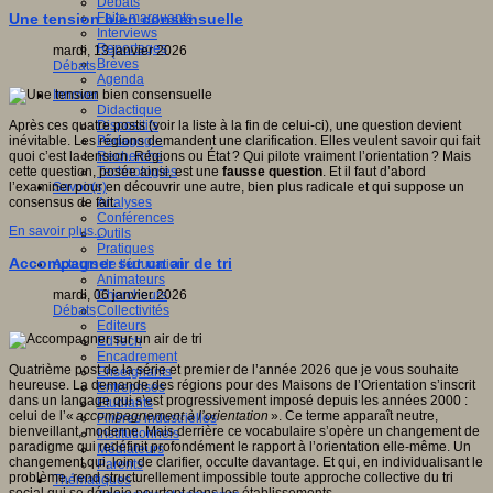
Débats
Faits marquants
Une tension bien consensuelle
Interviews
Reportages
mardi, 13 janvier 2026
Brèves
Débats
Agenda
Innover
Didactique
Dispositifs
Après ces quatre posts (voir la liste à la fin de celui-ci), une question devient
Pédagogie
inévitable. Les régions demandent une clarification. Elles veulent savoir qui fait
Recherche
quoi c’est la tension. Régions ou État ? Qui pilote vraiment l’orientation ? Mais
Technologies
cette question, posée ainsi, est une
fausse question
. Et il faut d’abord
Savoir(s)
l’examiner pour en découvrir une autre, bien plus radicale et qui suppose un
Analyses
consensus de fait.
Conférences
En savoir plus...
Outils
Pratiques
Accompagner sur un air de tri
Acteurs de l'éducation
Animateurs
Chercheurs
mardi, 06 janvier 2026
Collectivités
Débats
Editeurs
EdTech
Encadrement
Quatrième post de la série et premier de l’année 2026 que je vous souhaite
Enseignants
heureuse. La demande des régions pour des Maisons de l’Orientation s’inscrit
Entreprises
dans un langage qui s’est progressivement imposé depuis les années 2000 :
Etudiants
celui de l’«
accompagnement à l’orientation
». Ce terme apparaît neutre,
Filières industrielles
bienveillant, moderne. Mais derrière ce vocabulaire s’opère un changement de
Institutionnels
paradigme qui redéfinit profondément le rapport à l’orientation elle-même. Un
Médiateurs
changement qui, loin de clarifier, occulte davantage. Et qui, en individualisant le
Parents
problème, rend structurellement impossible toute approche collective du tri
Thématiques