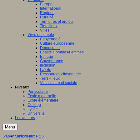
Europe
International
Régions
Ruralité
Territoires et projets
Tiers lieux
Villes
Vivre ensemble
Citoyenneté
Culture européenne
Démocratie
Egalité Hommes/Femmes
Ethique
Gouvernance
Inclusion
Laïcité
Ressources citoyenneté
Tiers - lieux
Vie scolaire et sociale
Niveaux
Périscolaire
Ecole maternelle
Ecole élémentaire
Collège
Lycée
Université
Les auteurs
Menu
S'abonner à ce flux RSS
S'informer