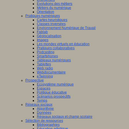
Evolutions des métiers
Métiers du numérique
Orientation
Pratiques numériques
Cartes heuristiques
Classes inversées
Environnement Numérique de Travail
Fablab
Géolocalisation
Images
Les mondes virtuels en éducation
Pratiques collaboratives
Podcasting
Smartphones
Tableaux numériques
Tablettes
Web radio
Webdocumentaire
eTwinning
Prospective
Ecosystème numérique
Espaces
Politique éducative
Scénarios prospectifs
Temps
Réseaux sociaux
Algorithme
Données
Réseaux sociaux et champ scolaire
Sélection de ressources
Bibliographies
Education artistique