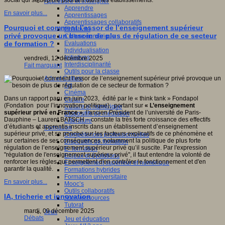
social qui se déploie pourtant dans les établissements.
Apprendre et enseigner
Apprendre
En savoir plus...
Apprentissages
Apprentissages collaboratifs
Pourquoi et comment l’essor de l’enseignement supérieur
Créativité
privé provoque un besoin de plus de régulation de ce secteur
Culture numérique
Evaluations
de formation ?
Individualisation
Initiatives
vendredi, 12 décembre 2025
Interdisciplinarité
Fait marquant
Outils pour la classe
Arts et Culture
Art
Cinéma
Dans un rapport paru en juin 2023, édité par le « think tank » Fondapol
Culture
(Fondation pour l’innovation politique), portant sur
« L’enseignement
Culture et numérique
supérieur privé en France »
, l’ancien Président de l’université de Paris-
Dispositifs de médiation
Dauphine – Laurent BATSCH – constate la très forte croissance des effectifs
Littérature
d’étudiants et apprentis inscrits dans un établissement d’enseignement
Formation
supérieur privé, et se penche sur les facteurs explicatifs de ce phénomène et
Compétences professionnelles
sur certaines de ses conséquences, notamment la politique de plus forte
Dispositifs de formation
régulation de l’enseignement supérieur privé qu’il suscite. Par l'expression
E- formation
"régulation de l'enseignement supérieur privé", il faut entendre la volonté de
Enjeux et évolutions
renforcer les règles qui permettent d'en contrôler le fonctionnement et d'en
Enseignement supérieur et numérique
garantir la qualité.
Formations hybrides
Formation universitaire
En savoir plus...
Mooc’s
Outils collaboratifs
IA, tricherie et innovation
Sites ressources
Tutorat
mardi, 09 décembre 2025
Jeux
Débats
Jeu et éducation