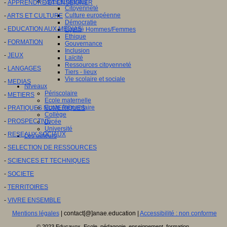
Vivre ensemble
-
APPRENDRE ET ENSEIGNER
Citoyenneté
Culture européenne
-
ARTS ET CULTURE
Démocratie
-
EDUCATION AUX MEDIAS
Egalité Hommes/Femmes
Ethique
-
FORMATION
Gouvernance
Inclusion
-
JEUX
Laïcité
Ressources citoyenneté
-
LANGAGES
Tiers - lieux
Vie scolaire et sociale
-
MEDIAS
Niveaux
Périscolaire
-
METIERS
Ecole maternelle
Ecole élémentaire
-
PRATIQUES NUMERIQUES
Collège
-
PROSPECTIVE
Lycée
Université
-
RESEAUX SOCIAUX
Les auteurs
-
SELECTION DE RESSOURCES
-
SCIENCES ET TECHNIQUES
-
SOCIETE
-
TERRITOIRES
-
VIVRE ENSEMBLE
Mentions légales
| contact[@]anae.education |
Accessibilité : non conforme
© 2023 Educavox, Ecole, pédagogie, enseignement, formation