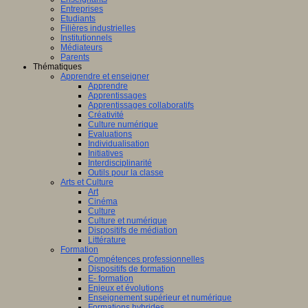
Entreprises
Etudiants
Filières industrielles
Institutionnels
Médiateurs
Parents
Thématiques
Apprendre et enseigner
Apprendre
Apprentissages
Apprentissages collaboratifs
Créativité
Culture numérique
Evaluations
Individualisation
Initiatives
Interdisciplinarité
Outils pour la classe
Arts et Culture
Art
Cinéma
Culture
Culture et numérique
Dispositifs de médiation
Littérature
Formation
Compétences professionnelles
Dispositifs de formation
E- formation
Enjeux et évolutions
Enseignement supérieur et numérique
Formations hybrides