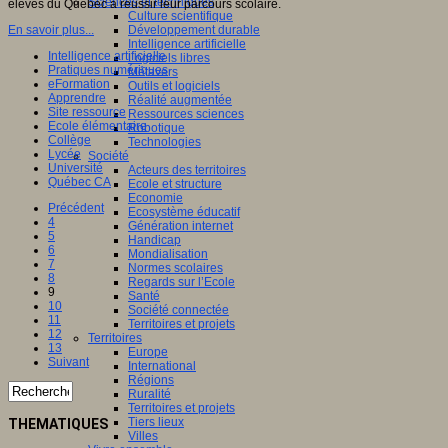
Sciences et techniques
élèves du Québec à réussir leur parcours scolaire.
Culture scientifique
En savoir plus...
Développement durable
Intelligence artificielle
Intelligence artificielle
Logiciels libres
Pratiques numériques
Métavers
eFormation
Outils et logiciels
Apprendre
Réalité augmentée
Site ressource
Ressources sciences
Ecole élémentaire
Robotique
Collège
Technologies
Lycée
Société
Université
Acteurs des territoires
Québec CA
Ecole et structure
Economie
Précédent
Ecosystème éducatif
4
Génération internet
5
Handicap
6
Mondialisation
7
Normes scolaires
8
Regards sur l’Ecole
9
Santé
10
Société connectée
11
Territoires et projets
12
Territoires
13
Europe
Suivant
International
Régions
Ruralité
Territoires et projets
Tiers lieux
THEMATIQUES
Villes