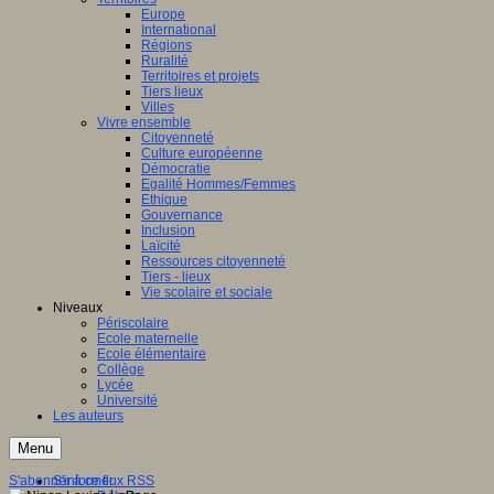
Europe
International
Régions
Ruralité
Territoires et projets
Tiers lieux
Villes
Vivre ensemble
Citoyenneté
Culture européenne
Démocratie
Egalité Hommes/Femmes
Ethique
Gouvernance
Inclusion
Laïcité
Ressources citoyenneté
Tiers - lieux
Vie scolaire et sociale
Niveaux
Périscolaire
Ecole maternelle
Ecole élémentaire
Collège
Lycée
Université
Les auteurs
Menu
S'abonner à ce flux RSS
S'informer