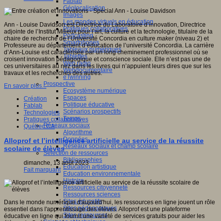
Fablab
Géolocalisation
Images
Les mondes virtuels en éducation
Ann - Louise Davidson est Directrice du Laboratoire d’innovation, Directrice
Pratiques collaboratives
adjointe de l’Institut Milieux pour l’art, la culture et la technologie, titulaire de la
Podcasting
chaire de recherche de l’Université Concordia en culture
maker
(niveau 2) et
Smartphones
Professeure au département d’éducation de l’université Concordia. La carrière
Tableaux numériques
d’Ann-Louise est caractérisée par un long cheminement professionnel où se
Tablettes
croisent innovation pédagogique et conscience sociale. Elle n’est pas une de
Web radio
ces universitaires au nez dans les livres qui n’appuient leurs dires que sur les
Webdocumentaire
travaux et les recherches des autres.
eTwinning
Prospective
En savoir plus...
Ecosystème numérique
Espaces
Création
Politique éducative
Fablab
Scénarios prospectifs
Technologies
Temps
Pratiques collaboratives
Réseaux sociaux
Québec CA
Algorithme
Données
Alloprof et l’intelligence artificielle au service de la réussite
Réseaux sociaux et champ scolaire
scolaire de élèves
Sélection de ressources
Bibliographies
dimanche, 13 août 2023
Education artistique
Fait marquant
Education environnementale
Histoire
Ressources citoyenneté
Ressources sciences
Sites éducatifs
Dans le monde numérique d'aujourd'hui, les ressources en ligne jouent un rôle
Sites pédagogiques
essentiel dans l'apprentissage des élèves. Alloprof est une plateforme
Sites ressources
éducative en ligne qui fournit une variété de services gratuits pour aider les