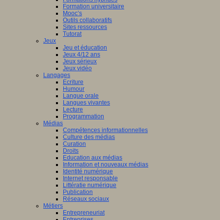
Formation universitaire
Mooc’s
Outils collaboratifs
Sites ressources
Tutorat
Jeux
Jeu et éducation
Jeux 4/12 ans
Jeux sérieux
Jeux vidéo
Langages
Ecriture
Humour
Langue orale
Langues vivantes
Lecture
Programmation
Médias
Compétences informationnelles
Culture des médias
Curation
Droits
Education aux médias
Information et nouveaux médias
Identité numérique
Internet responsable
Littératie numérique
Publication
Réseaux sociaux
Métiers
Entrepreneuriat
Entreprises