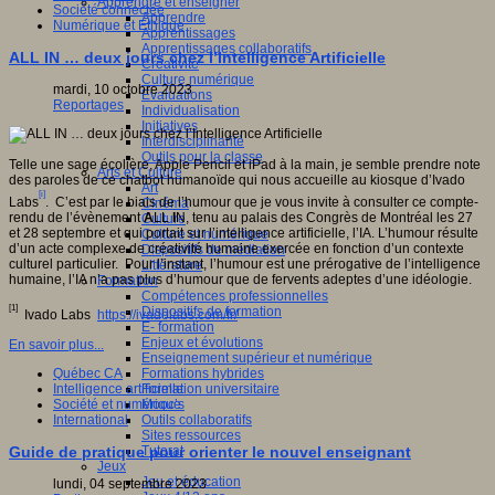
Apprendre et enseigner
Société connectée
Apprendre
Numérique et Ethique
Apprentissages
Apprentissages collaboratifs
ALL IN … deux jours chez l’Intelligence Artificielle
Créativité
Culture numérique
mardi, 10 octobre 2023
Evaluations
Reportages
Individualisation
Initiatives
Interdisciplinarité
Outils pour la classe
Telle une sage écolière, Apple Pencil et iPad à la main, je semble prendre note
Arts et Culture
des paroles de ce chatbot humanoïde qui nous accueille au kiosque d’Ivado
Art
[i]
Labs
. C’est par le biais de l’humour que je vous invite à consulter ce compte-
Cinéma
rendu de l’évènement
A
LL
I
N, tenu au palais des Congrès de Montréal les 27
Culture
et 28 septembre et qui portait sur l’intelligence artificielle, l’IA. L’humour résulte
Culture et numérique
d’un acte complexe de créativité humaine exercée en fonction d’un contexte
Dispositifs de médiation
culturel particulier. Pour l’instant, l’humour est une prérogative de l’intelligence
Littérature
humaine, l’IA n’a pas plus d’humour que de fervents adeptes d’une idéologie.
Formation
Compétences professionnelles
[1]
Dispositifs de formation
Ivado Labs
https://ivadolabs.com/fr/
E- formation
Enjeux et évolutions
En savoir plus...
Enseignement supérieur et numérique
Québec CA
Formations hybrides
Intelligence artificielle
Formation universitaire
Société et numérique
Mooc’s
International
Outils collaboratifs
Sites ressources
Guide de pratique pour orienter le nouvel enseignant
Tutorat
Jeux
Jeu et éducation
lundi, 04 septembre 2023