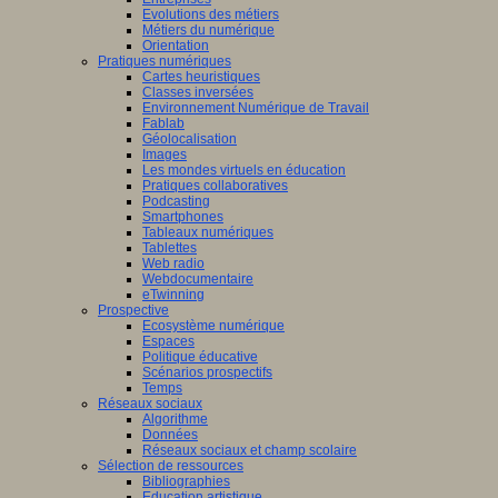
Evolutions des métiers
Métiers du numérique
Orientation
Pratiques numériques
Cartes heuristiques
Classes inversées
Environnement Numérique de Travail
Fablab
Géolocalisation
Images
Les mondes virtuels en éducation
Pratiques collaboratives
Podcasting
Smartphones
Tableaux numériques
Tablettes
Web radio
Webdocumentaire
eTwinning
Prospective
Ecosystème numérique
Espaces
Politique éducative
Scénarios prospectifs
Temps
Réseaux sociaux
Algorithme
Données
Réseaux sociaux et champ scolaire
Sélection de ressources
Bibliographies
Education artistique