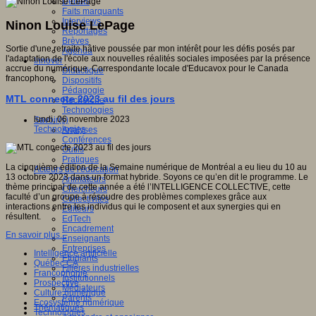
Débats
Faits marquants
Interviews
Ninon Louise LePage
Reportages
Brèves
Sortie d'une retraite hâtive poussée par mon intérêt pour les défis posés par
Agenda
l'adaptation de l'école aux nouvelles réalités sociales imposées par la présence
Innover
accrue du numérique. Correspondante locale d'Educavox pour le Canada
Didactique
francophone.
Dispositifs
Pédagogie
MTL connecte 2023 au fil des jours
Recherche
Technologies
lundi, 06 novembre 2023
Savoir(s)
Technologies
Analyses
Conférences
Outils
Pratiques
La cinquième édition de la Semaine numérique de Montréal a eu lieu du 10 au
Acteurs de l'éducation
13 octobre 2023 dans un format hybride. Soyons ce qu’en dit le programme. Le
Animateurs
thème principal de cette année a été l’INTELLIGENCE COLLECTIVE, cette
Chercheurs
faculté d’un groupe à résoudre des problèmes complexes grâce aux
Collectivités
interactions entre les individus qui le composent et aux synergies qui en
Editeurs
résultent.
EdTech
Encadrement
En savoir plus...
Enseignants
Entreprises
Intelligence artificielle
Etudiants
Québec CA
Filières industrielles
Francophonie
Institutionnels
Prospective
Médiateurs
Culture numérique
Parents
Ecosystème numérique
Thématiques
Technologies