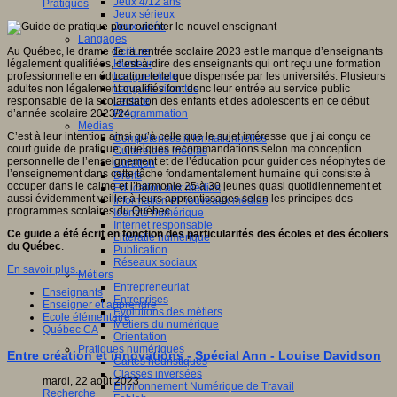
Jeux 4/12 ans
Pratiques
Jeux sérieux
Jeux vidéo
Langages
Au Québec, le drame de la rentrée scolaire 2023 est le manque d’enseignants
Ecriture
légalement qualifiées, c’est-à-dire des enseignants qui ont reçu une formation
Humour
professionnelle en éducation telle que dispensée par les universités. Plusieurs
Langue orale
adultes non légalement qualifiés font donc leur entrée au service public
Langues vivantes
responsable de la scolarisation des enfants et des adolescents en ce début
Lecture
d’année scolaire 2023/24.
Programmation
Médias
C’est à leur intention ainsi qu’à celle que le sujet intéresse que j’ai conçu ce
Compétences informationnelles
court guide de pratique, quelques recommandations selon ma conception
Culture des médias
personnelle de l’enseignement et de l’éducation pour guider ces néophytes de
Curation
l’enseignement dans cette tâche fondamentalement humaine qui consiste à
Droits
occuper dans le calme et l’harmonie 25 à 30 jeunes quasi quotidiennement et
Education aux médias
aussi évidemment veiller à leurs apprentissages selon les principes des
Information et nouveaux médias
programmes scolaires du Québec.
Identité numérique
Internet responsable
Ce guide a été écrit en fonction des particularités des écoles et des écoliers
Littératie numérique
du Québec
.
Publication
Réseaux sociaux
En savoir plus...
Métiers
Entrepreneuriat
Enseignants
Entreprises
Enseigner et apprendre
Evolutions des métiers
Ecole élémentaire
Métiers du numérique
Québec CA
Orientation
Pratiques numériques
Entre création et innovations - Spécial Ann - Louise Davidson
Cartes heuristiques
Classes inversées
mardi, 22 août 2023
Environnement Numérique de Travail
Recherche