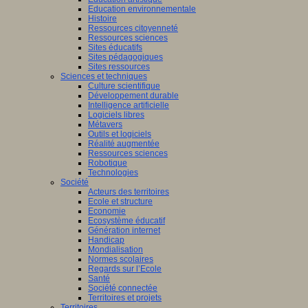
Education environnementale
Histoire
Ressources citoyenneté
Ressources sciences
Sites éducatifs
Sites pédagogiques
Sites ressources
Sciences et techniques
Culture scientifique
Développement durable
Intelligence artificielle
Logiciels libres
Métavers
Outils et logiciels
Réalité augmentée
Ressources sciences
Robotique
Technologies
Société
Acteurs des territoires
Ecole et structure
Economie
Ecosystème éducatif
Génération internet
Handicap
Mondialisation
Normes scolaires
Regards sur l’Ecole
Santé
Société connectée
Territoires et projets
Territoires